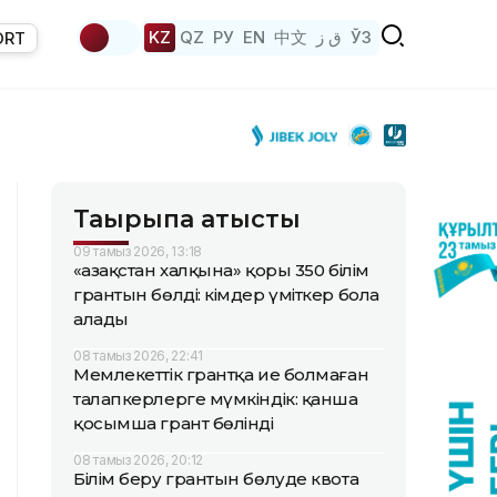
KZ
QZ
РУ
EN
中文
ق ز
ЎЗ
ORT
Тақырыпқа қатысты
09 тамыз 2026, 13:18
«Қазақстан халқына» қоры 350 білім
грантын бөлді: кімдер үміткер бола
алады
08 тамыз 2026, 22:41
Мемлекеттік грантқа ие болмаған
талапкерлерге мүмкіндік: қанша
қосымша грант бөлінді
08 тамыз 2026, 20:12
Білім беру грантын бөлуде квота