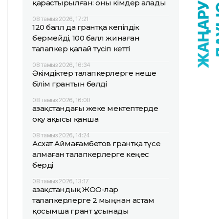
қарастырылған: оны кімдер алады
08 тамыз 2026, 17:21
120 балл да грантқа кепілдік
бермейді, 100 балл жинаған
талапкер қалай түсіп кетті
08 тамыз 2026, 16:34
Әкімдіктер талапкерлерге неше
білім грантын бөлді
08 тамыз 2026, 16:00
Қазақстандағы жеке мектептерде
оқу ақысы қанша
08 тамыз 2026, 14:24
Асхат Аймағамбетов грантқа түсе
алмаған талапкерлерге кеңес
берді
08 тамыз 2026, 13:17
Қазақстандық ЖОО-лар
талапкерлерге 2 мыңнан астам
қосымша грант ұсынады