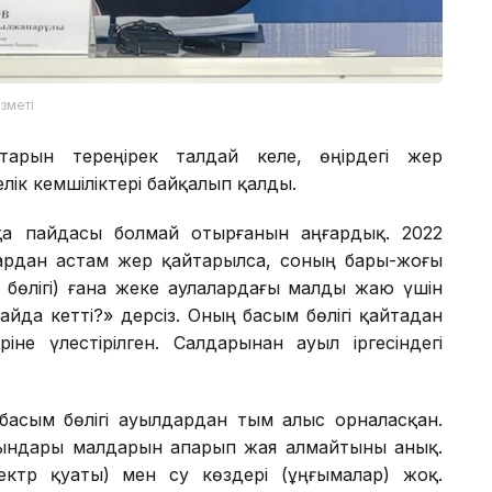
зметі
тарын тереңірек талдай келе, өңірдегі жер
елік кемшіліктері байқалып қалды.
ққа пайдасы болмай отырғанын аңғардық. 2022
ардан астам жер қайтарылса, соның бары-жоғы
 бөлігі) ғана жеке аулалардағы малды жаю үшін
айда кетті?» дерсіз. Оның басым бөлігі қайтадан
іне үлестірілген. Салдарынан ауыл іргесіндегі
 басым бөлігі ауылдардан тым алыс орналасқан.
ындары малдарын апарып жая алмайтыны анық.
ктр қуаты) мен су көздері (ұңғымалар) жоқ.