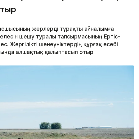
отыр
асшысының жерлерді тұрақты айналымға
елесін шешу туралы тапсырмасының Ертіс-
ес. Жергілікті шенеуніктердің құрғақ есебі
сында алшақтық қалыптасып отыр.