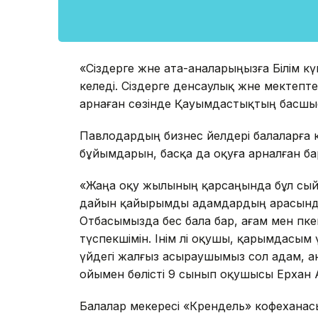
«Сіздерге және ата-аналарыңызға Білім к
келеді. Сіздерге денсаулық және мектепте
арнаған сөзінде Қауымдастықтың басшыс
Павлодардың бизнес әйелдері балаларға 
бұйымдарын, басқа да оқуға арналған ба
«Жаңа оқу жылының қарсаңында бұл сый
дайын қайырымды адамдардың арасында
Отбасымызда бес бала бар, ағам мен әпк
түспекшімін. Інім әлі оқушы, қарымдасым
үйдегі жалғыз асыраушымыз сол адам, а
ойымен бөлісті 9 сынып оқушысы Ерхан 
Балалар мекересі «Крендель» кофеханас