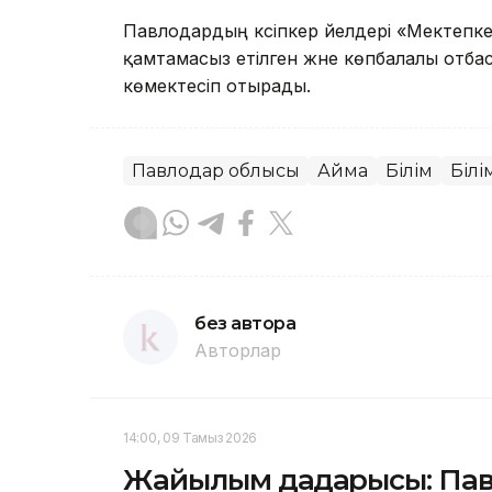
Павлодардың кәсіпкер әйелдері «Мектепк
қамтамасыз етілген және көпбалалы отба
көмектесіп отырады.
Павлодар облысы
Аймақ
Білім
Білі
без автора
Авторлар
14:00, 09 Тамыз 2026
Жайылым дағдарысы: Пав