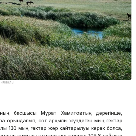
филиалы
ының басшысы Мұрат Хамитовтың дерегінше,
ра орындалып, сот арқылы жүздеген мың гектар
лы 130 мың гектар жер қайтарылуы керек болса,
рменді қимылы нәтижесінде жоспар 109,8 пайызға