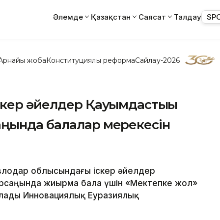
Әлемде
Қазақстан
Саясат
Талдау
SP
Арнайы жоба
Конституциялық реформа
Сайлау-2026
скер әйелдер Қауымдастығы
ңында балалар мерекесін
авлодар облысындағы іскер әйелдер
рсаңында жиырма бала үшін «Мектепке жол»
лады Инновациялық Еуразиялық
.