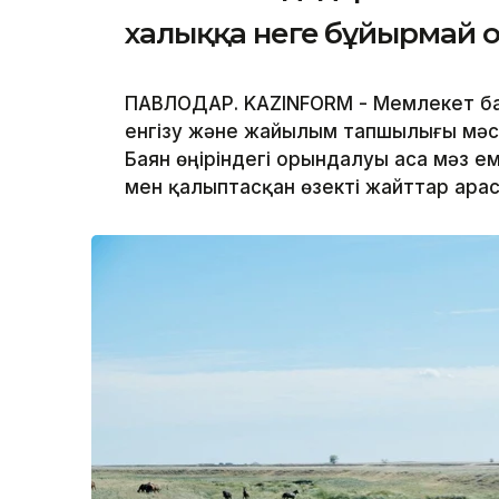
халыққа неге бұйырмай 
ПАВЛОДАР. KAZINFORM - Мемлекет б
енгізу және жайылым тапшылығы мәс
Баян өңіріндегі орындалуы аса мәз ем
мен қалыптасқан өзекті жайттар ара