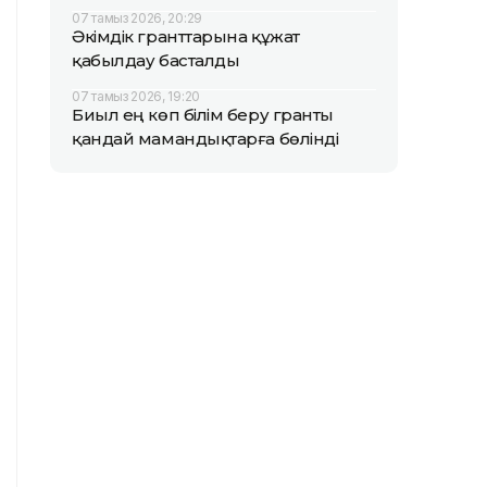
07 тамыз 2026, 20:29
Әкімдік гранттарына құжат
қабылдау басталды
07 тамыз 2026, 19:20
Биыл ең көп білім беру гранты
қандай мамандықтарға бөлінді