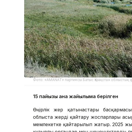
Фото: «AMANAT» партиясы Батыс Қазақстан облыстық 
15 пайызы ғана жайылымға берілген
Өңірлік жер қатынастары басқармас
облыста жерді қайтару жоспарлары асы
мемлекетке қайтарылып жатыр. 2025 жы
құзырлы органдар мен шенеуніктердің пә