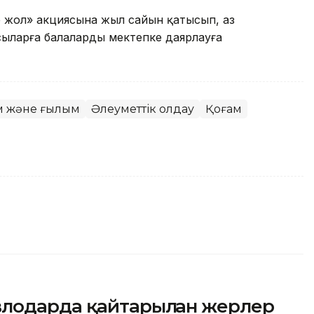
е жол» акциясына жыл сайын қатысып, аз
сыларға балаларды мектепке даярлауға
м және ғылым
Әлеуметтік қолдау
Қоғам
лодарда қайтарылған жерлер