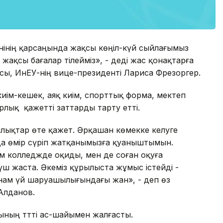
үнінің қарсаңында жақсы көңіл-күй сыйлағымыз
 жақсы бағалар тілейміз», - деді жас қонақтарға
ы, ИнЕУ-нің вице-президенті Лариса Фрезоргер.
киім-кешек, аяқ киім, спорттық форма, мектеп
рлық қажетті заттарды тарту етті.
лықтар өте қажет. Әрқашан көмекке келуге
 өмір сүріп жатқанымызға қуаныштымын.
ем колледжде оқиды, мен де соған оқуға
 үш жаста. Әкеміз құрылыста жұмыс істейді -
нам үй шаруашылығындағы жан», - деп өз
Алданов.
ының тәтті ас-шайымен жалғасты.