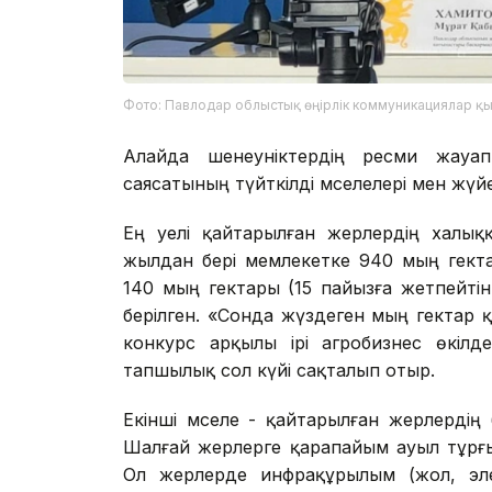
Фото: Павлодар облыстық өңірлік коммуникациялар қы
Алайда шенеуніктердің ресми жауап
саясатының түйткілді мәселелері мен жүй
Ең әуелі қайтарылған жерлердің халы
жылдан бері мемлекетке 940 мың гект
140 мың гектары (15 пайызға жетпейтін
берілген. «Сонда жүздеген мың гектар қ
конкурс арқылы ірі агробизнес өкілдер
тапшылық сол күйі сақталып отыр.
Екінші мәселе - қайтарылған жерлердің
Шалғай жерлерге қарапайым ауыл тұрғ
Ол жерлерде инфрақұрылым (жол, эле