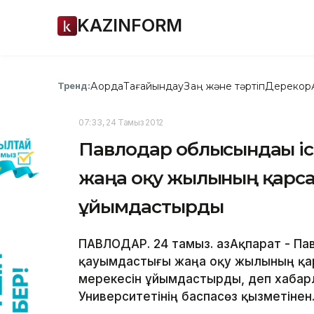
KAZINFORM
Ақорда
Тағайындау
Заң және тәртіп
Дерекқор
Тренд:
07:33, 24 Тамыз 2012
Павлодар облысындағы і
жаңа оқу жылының қарса
ұйымдастырды
ПАВЛОДАР. 24 тамыз. ҚазАқпарат - П
қауымдастығы жаңа оқу жылының қа
мерекесін ұйымдастырды, деп хабар
Университетінің баспасөз қызметінен