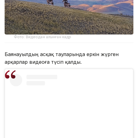
Фото: Видеодан алынған кадр
Баянауылдың асқақ тауларында еркін жүрген
арқарлар видеоға түсіп қалды.