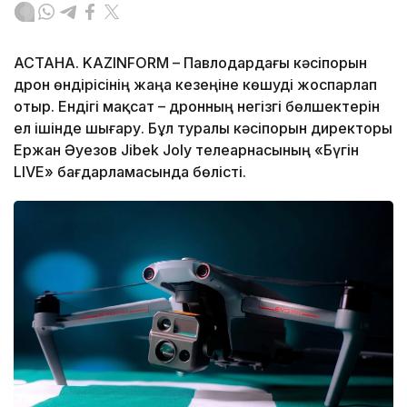
АСТАНА. KAZINFORM – Павлодардағы кәсіпорын
дрон өндірісінің жаңа кезеңіне көшуді жоспарлап
отыр. Ендігі мақсат – дронның негізгі бөлшектерін
ел ішінде шығару. Бұл туралы кәсіпорын директоры
Ержан Әуезов Jibek Joly телеарнасының «Бүгін
LIVE» бағдарламасында бөлісті.