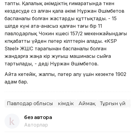
тапты. Қалалық әкімдіктің ғимаратында өткен
кездесуде сөз алған қала әкімі Нұржан Әшімбетов
баспаналы болған жастарды құттықтады. - 15
шілде күні ата-анасыз қалған тағы бір 11
павлодарлық Чокин көшесі 157/2 мекенжайындағы
көпқабатты үйден пәтер кілттерін алады. «KSP
Steel» ЖШС тарапынан баспаналы болған
жандарға жаңа кір жуғыш машинасы сыйға
тартылады, - деді Нұржан Әшімбетов.
Айта кетейік, жалпы, пәтер алу үшін кезекте 1902
адам бар.
Павлодар облысы
Әкімдік
Аймақ
Тұрғын үй
Ә
без автора
Авторлар