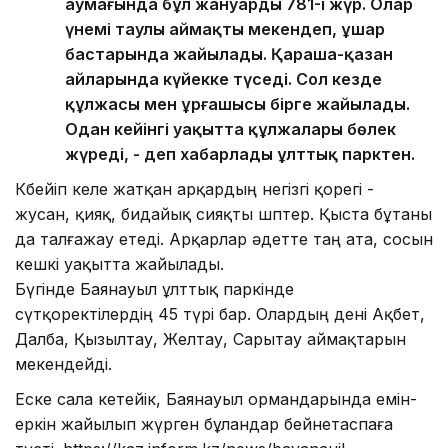
аумағында бұл жануардың 781-і жүр. Олар
үнемі таулы аймақты мекендеп, ұшар
бастарында жайылады. Қараша-қазан
айларында күйекке түседі. Сол кезде
құлжасы мен ұрғашысы бірге жайылады.
Одан кейінгі уақытта құлжалары бөлек
жүреді, - деп хабарлады ұлттық парктен.
Көбейіп келе жатқан арқардың негізгі қорегі -
жусан, қияқ, бидайық сияқты шөптер. Қыста бұтаны
да талғажау етеді. Арқарлар әдетте таң ата, сосын
кешкі уақытта жайылады.
Бүгінде Баянауыл ұлттық паркінде
сүтқоректілердің 45 түрі бар. Олардың дені Ақбет,
Далба, Қызылтау, Желтау, Сарытау аймақтарын
мекендейді.
Еске сала кетейік, Баянауыл ормандарында емін-
еркін жайылып жүрген бұландар бейнетаспаға