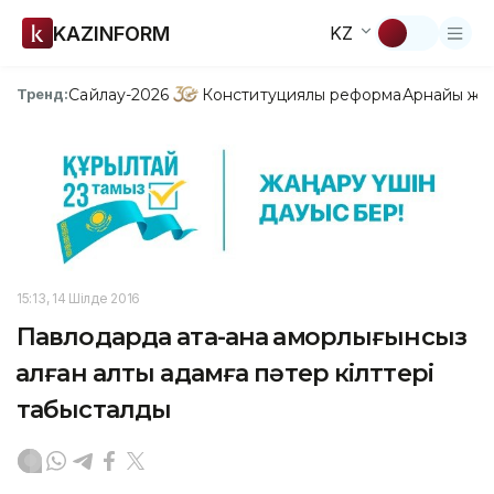
KAZINFORM
KZ
Сайлау-2026
Конституциялық реформа
Арнайы жо
Тренд:
15:13, 14 Шілде 2016
Павлодарда ата-ана қамқорлығынсыз
қалған алты адамға пәтер кілттері
табысталды