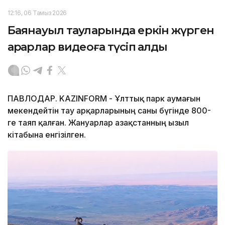
12:16, 06 Тамыз 2026
Баянауыл тауларында еркін жүрген
арқарлар видеоға түсіп қалды
ПАВЛОДАР. KAZINFORM - Ұлттық парк аумағын
мекендейтін тау арқарларының саны бүгінде 800-
ге таяп қалған. Жануарлар Қазақстанның Қызыл
кітабына енгізілген.