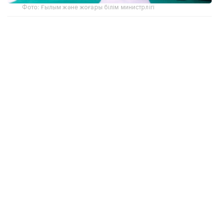
Фото: Ғылым және жоғары білім министрлігі
Ержан Әуезовтің айтуынша, кәсіпорын бұл бағытқа
Оңтүстік Кореядағы мамандандырылған көрмеден
кейін бет бұрған.
– Қазір дрондардың ауыл шаруашылығында,
жер қойнауын пайдалануда, геологияда,
қорғаныс пен қауіпсіздік саласында кеңінен
қолданылып жатқанын көріп отырмыз.
Бүгінде олар көптеген саладағы жұмыс
тәсілін түбегейлі өзгертіп жатыр.
Сондықтан Қазақстан осындай жүйелерді
өндіретін елдердің қатарында болуы керек
деп есептейміз, – деді ол.