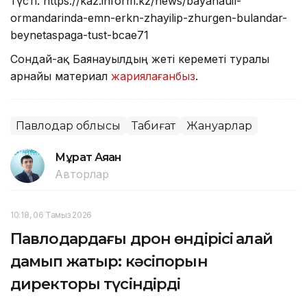
түсті. https://kaz.inform.kz/news/bayanauil-
ormandarinda-emn-erkn-zhayilip-zhurgen-bulandar-
beynetaspaga-tust-bcae71
Сондай-ақ Баянауылдың жеті кереметі туралы
арнайы материал
жариялағанбыз
.
Павлодар облысы
Табиғат
Жануарлар
Мұрат Аяған
Авторлар
10:18, 06 Тамыз 2026
Павлодардағы дрон өндірісі қалай
дамып жатыр: кәсіпорын
директоры түсіндірді