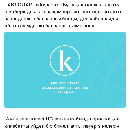
ПАВЛОДАР. ҚазАқпарат - Бүгін қала күнін атап өту
шеңберінде ата-ана қамқорлығынсыз қалған алты
павлодарлық баспаналы болды, деп хабарлайды
облыс әкімдігінің баспасөз қызметінен.
Амангелді көшесі 11/2 мекенжайында орналасқан
көпқабатты үйдегі бір бөлмелі алты пәтер өз иелерін