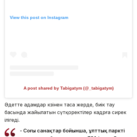
View this post on Instagram
A post shared by Tabigatym (@_tabigatym)
Әдетте адамдар көзінен таса жерде, биік тау
басында жайылатын сүтқоректілер кадрға сирек
ілігеді.
- Соңғы санақтар бойынша, ұлттық парктің