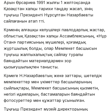
Арын Өрсариев 1991 жылғы 1 желтоқсанда
Қазақстан халқы тарихи таңдау жасап, өзінің
тұңғыш Президенті Нұрсұлтан Назарбаевты
сайлағанын атап өтті.
Көрменің алғашқы келушілері павлодарлық жастар,
облыстық Қазақстан халқы Ассамблеясының, «Нұр
Отан» партиясының мүшелері, қоғамдық
жұртшылық болды, олар Мемлекет басшысын
тұңғыш жалпыхалықтық сайлау туралы
баяндайтын материалдармен зор
қызығушылықпен танысты.
Көрмеге Н.Назарбаевтың жеке заттары, шетелдік
мемлекеттер мен үкіметтер басшыларының
сыйлықтары, Мемлекет басшысының қызметін,
негізгі идеяларын, бастамаларын баяндайтын
фотосуреттер мен құжаттар ұсынылған.
Тұңғыш Президент музейі директорының