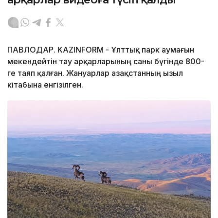
ПАВЛОДАР. KAZINFORM - Ұлттық парк аумағын
мекендейтін тау арқарларының саны бүгінде 800-
ге таяп қалған. Жануарлар Қазақстанның Қызыл
кітабына енгізілген.