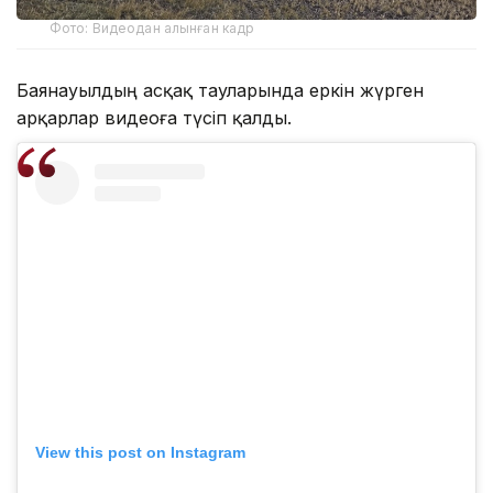
Фото: Видеодан алынған кадр
Баянауылдың асқақ тауларында еркін жүрген
арқарлар видеоға түсіп қалды.
View this post on Instagram