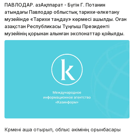
ПАВЛОДАР. ҚазАқппарат - Бүгін Г. Потанин
атындағы Павлодар облыстық тарихи-өлкетану
музейінде «Тарихи таңдау» көрмесі ашылды. Оған
Қазақстан Республикасы Тұңғыш Президенті
музейінің қорынан алынған экспонаттар қойылды.
Көрмені аша отырып, облыс әкімінің орынбасары