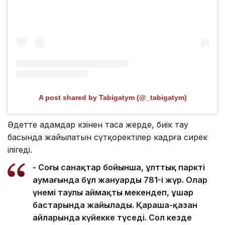
A post shared by Tabigatym (@_tabigatym)
Әдетте адамдар көзінен таса жерде, биік тау
басында жайылатын сүтқоректілер кадрға сирек
ілігеді.
- Соңғы санақтар бойынша, ұлттық парктің
аумағында бұл жануардың 781-і жүр. Олар
үнемі таулы аймақты мекендеп, ұшар
бастарында жайылады. Қараша-қазан
айларында күйекке түседі. Сол кезде