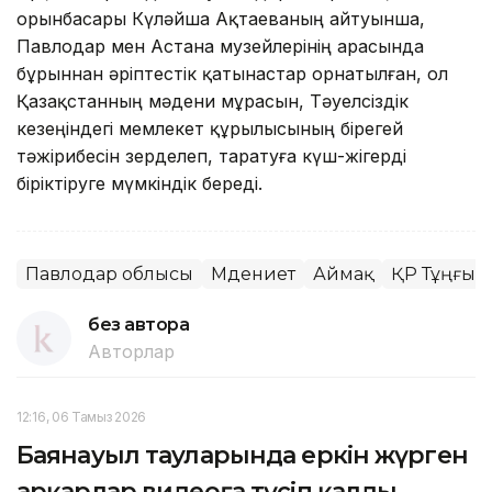
орынбасары Күләйша Ақтаеваның айтуынша,
Павлодар мен Астана музейлерінің арасында
бұрыннан әріптестік қатынастар орнатылған, ол
Қазақстанның мәдени мұрасын, Тәуелсіздік
кезеңіндегі мемлекет құрылысының бірегей
тәжірибесін зерделеп, таратуға күш-жігерді
біріктіруге мүмкіндік береді.
Павлодар облысы
Мәдениет
Аймақ
ҚР Тұңғыш
без автора
Авторлар
12:16, 06 Тамыз 2026
Баянауыл тауларында еркін жүрген
арқарлар видеоға түсіп қалды