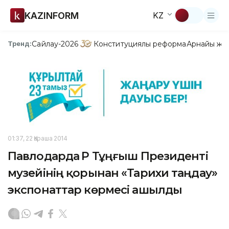
KAZINFORM
KZ
Сайлау-2026
Конституциялық реформа
Арнайы жо
Тренд:
01:37, 22 Қараша 2014
Павлодарда ҚР Тұңғыш Президенті
музейінің қорынан «Тарихи таңдау»
экспонаттар көрмесі ашылды