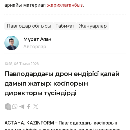
арнайы материал
жариялағанбыз
.
Павлодар облысы
Табиғат
Жануарлар
Мұрат Аяған
Авторлар
10:18, 06 Тамыз 2026
Павлодардағы дрон өндірісі қалай
дамып жатыр: кәсіпорын
директоры түсіндірді
АСТАНА. KAZINFORM – Павлодардағы кәсіпорын
дрон өндірісінің жаңа кезеңіне көшуді жоспарлап