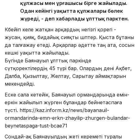
құлжасы мен ұрғашысы бірге жайылады.
Одан кейінгі уақытта құлжалары бөлек
жүреді, - деп хабарлады ұлттық парктен.
Көбейіп келе жатқан арқардың негізгі қорегі -
жусан, қияқ, бидайық сияқты шөптер. Қыста бұтаны
да талғажау етеді. Арқарлар әдетте таң ата, сосын
кешкі уақытта жайылады.
Бүгінде Баянауыл ұлттық паркінде
сүтқоректілердің 45 түрі бар. Олардың дені Ақбет,
Далба, Қызылтау, Желтау, Сарытау аймақтарын
мекендейді.
Еске сала кетейік, Баянауыл ормандарында емін-
еркін жайылып жүрген бұландар бейнетаспаға
түсті. https://kaz.inform.kz/news/bayanauil-
ormandarinda-emn-erkn-zhayilip-zhurgen-bulandar-
beynetaspaga-tust-bcae71
Сондай-ақ Баянауылдың жеті кереметі туралы