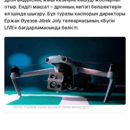
отыр. Ендігі мақсат – дронның негізгі бөлшектерін
ел ішінде шығару. Бұл туралы кәсіпорын директоры
Ержан Әуезов Jibek Joly телеарнасының «Бүгін
LIVE» бағдарламасында бөлісті.
Фото: Ғылым және жоғары білім министрлігі
Ержан Әуезовтің айтуынша, кәсіпорын бұл бағытқа