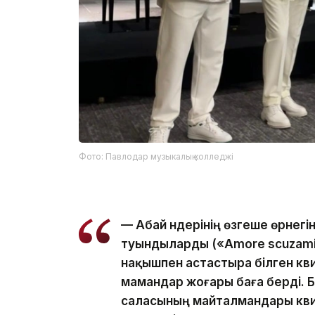
Фото: Павлодар музыкалық колледжі
— Абай әндерінің өзгеше өрнег
туындыларды («Amore scuzami»,
нақышпен астастыра білген кви
мамандар жоғары баға берді. Бі
саласының майталмандары квин