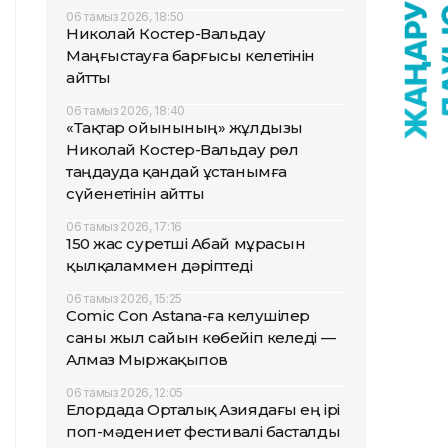
06 тамыз 2026, 18:50
Николай Костер-Вальдау
Маңғыстауға барғысы келетінін
айтты
06 тамыз 2026, 18:40
«Тақтар ойынының» жұлдызы
Николай Костер-Вальдау рөл
таңдауда қандай ұстанымға
сүйенетінін айтты
06 тамыз 2026, 17:16
150 жас суретші Абай мұрасын
қылқаламмен дәріптеді
06 тамыз 2026, 15:25
Comic Con Astana-ға келушілер
саны жыл сайын көбейіп келеді —
Алмаз Мыржақыпов
06 тамыз 2026, 12:05
Елордада Орталық Азиядағы ең ірі
поп-мәдениет фестивалі басталды