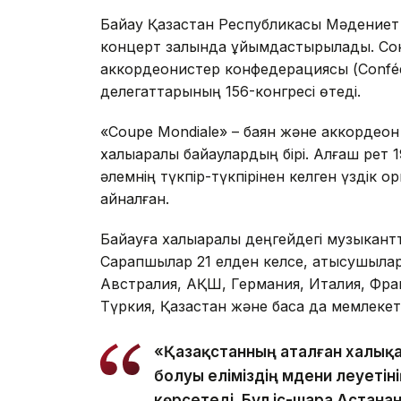
Байқау Қазақстан Республикасы Мәдениет 
концерт залында ұйымдастырылады. Соны
аккордеонистер конфедерациясы (Confédéra
делегаттарының 156-конгресі өтеді.
«Coupe Mondiale» – баян және аккордеон 
халықаралық байқаулардың бірі. Алғаш ре
әлемнің түкпір-түкпірінен келген үздік 
айналған.
Байқауға халықаралық деңгейдегі музыкант
Сарапшылар 21 елден келсе, қатысушылар
Австралия, АҚШ, Германия, Италия, Фран
Түркия, Қазақстан және басқа да мемлекет
«Қазақстанның аталған халықа
болуы еліміздің мәдени әлеует
көрсетеді. Бұл іс-шара Астана