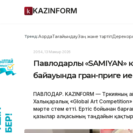
KAZINFORM
Ақорда
Тағайындау
Заң және тәртіп
Дерекқор
Тренд:
20:54, 13 Мамыр 2026
Павлодарлық «SAMIYAN» к
байқауында гран-приге и
ПАВЛОДАР. KAZINFORM — Түркияның а
Халықаралық «Global Art Competition»
мәрте үстем етті. Ертіс бойынан бар
қазылар алқасының таңдайын қақтыры