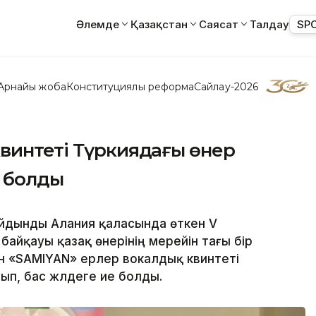
Әлемде
Қазақстан
Саясат
Талдау
SP
Арнайы жоба
Конституциялық реформа
Сайлау-2026
винтеті Түркиядағы өнер
е болды
йдынды Алания қаласында өткен V
 байқауы қазақ өнерінің мерейін тағы бір
ған «SAMIYAN» ерлер вокалдық квинтеті
п, бас жүлдеге ие болды.