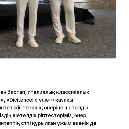
інен бастап, италиялық классикалық
 «Dicitencello vuie») қазақы
нтет жігіттерінің өнеріне шетелдік
здің шетелдік әріптестеріміз, өнер
теттің сәтті құрылған ұжым екенін де