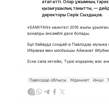
атап өтті. Олар ұжымның тар
қызығушылық танытты, — дейд
директоры Серік Сыздықов.
«SAMIYAN» квинтеті 2016 жылы құрылған.
вокалдық ансамблі десе болады.
Бұл байқауда сондай-ақ Павлодар музыка
Ибраева мен қылқобызшы Айжанат Әбубәкір
Еске сала кетейік, Түркі елдерінің жас 
Павлодар облысы
Мәдениет
Әнші