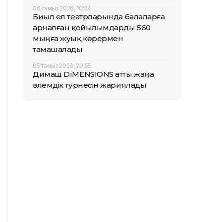
06 тамыз 2026, 10:54
Биыл ел театрларында балаларға
арналған қойылымдарды 560
мыңға жуық көрермен
тамашалады
05 тамыз 2026, 20:55
Димаш DiMENSIONS атты жаңа
әлемдік турнесін жариялады