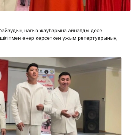
 байқаудың нағыз жауһарына айналды десе
ілігімен өнер көрсеткен ұжым репертуарының