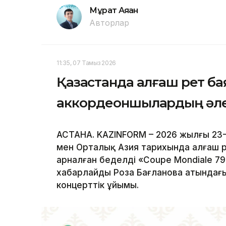
Мұрат Аяған
Авторлар
11:35, 07 Тамыз 2026
Қазақстанда алғаш рет б
аккордеоншылардың әле
АСТАНА. KAZINFORM – 2026 жылғы 23
мен Орталық Азия тарихында алғаш 
арналған беделді «Coupe Mondiale 79
хабарлайды Роза Бағланова атындағ
концерттік ұйымы.