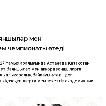
аяншылар мен
м чемпионаты өтеді
-27 тамыз аралығында Астанада Қазақстан
рет баяншылар мен аккордеоншыларға
» халықаралық байқауы өтеді, деп
ы «Қазақконцерт» мемлекеттік академиялық