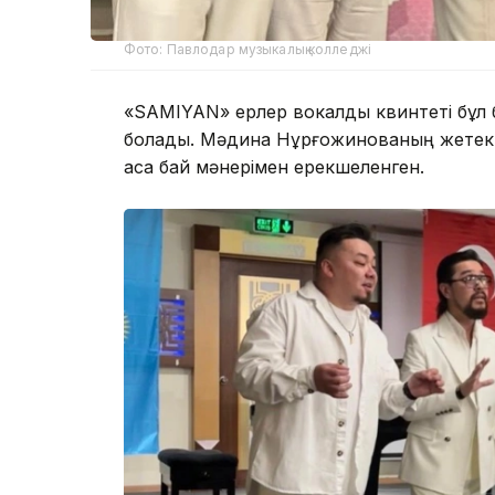
Фото: Павлодар музыкалық колледжі
«SAMIYAN» ерлер вокалдық квинтеті бұл
болады. Мәдина Нұрғожинованың жетекш
аса бай мәнерімен ерекшеленген.