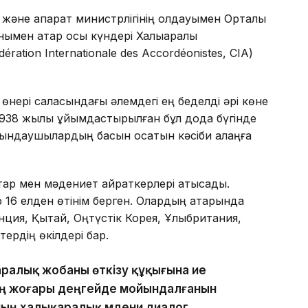
және ақпарат министрлігінің қолдауымен Орталық
мен қатар осы күндері Халықаралық
tion Internationale des Accordéonistes, CIA)
өнері саласындағы әлемдегі ең беделді әрі көне
т 1938 жылы ұйымдастырылған бұл дода бүгінде
орындаушылардың басын қосатын кәсіби алаңға
тар мен мәдениет қайраткерлері қатысады.
 16 елден өтінім берген. Олардың қатарында
ция, Қытай, Оңтүстік Корея, Ұлыбритания,
тердің өкілдері бар.
ралық жобаны өткізу құқығына ие
інің жоғары деңгейде мойындалғанын
ның халықаралық мәдени диалог