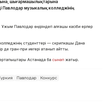
ихына, шығармашылықтарына
і Павлодар музыкалық колледжінің
 Ұжым Павлодар өңіріндегі алғашқы кәсіби ерлер
 колледжінің студенттері — скрипкашы Дана
 де гран-при иегері атанып қайтты.
өнертапқыштары Астанада бақ
сынап
жатыр.
Түркия
Павлодар
Конкурс