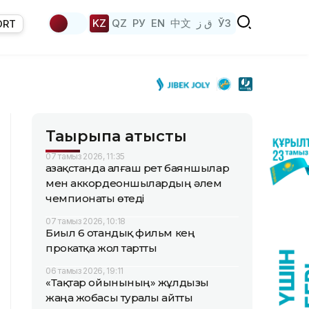
KZ
QZ
РУ
EN
中文
ق ز
ЎЗ
ORT
Тақырыпқа қатысты
07 тамыз 2026, 11:35
Қазақстанда алғаш рет баяншылар
мен аккордеоншылардың әлем
чемпионаты өтеді
07 тамыз 2026, 10:18
Биыл 6 отандық фильм кең
прокатқа жол тартты
06 тамыз 2026, 19:11
«Тақтар ойынының» жұлдызы
жаңа жобасы туралы айтты