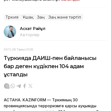
Түркия
Ұшақ
Заң
Заң және тәртіп
Асхат Райқұл
Авторлар
00:11, 08 Тамыз 2026
Түркияда ДАИШ-пен байланысы
бар деген күдікпен 104 адам
ұсталды
АСТАНА. KAZINFORM — Түркияның 30
провинциясында терроризмге қарсы ауқымды