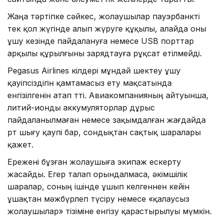
Жаңа тәртіпке сәйкес, жолаушылар пауэрбанкті
тек қол жүгінде алып жүруге құқылы, алайда оны
ұшу кезінде пайдалануға немесе USB порттар
арқылы құрылғыны зарядтауға рұқсат етілмейді.
Pegasus Airlines өкілдері мұндай шектеу ұшу
қауіпсіздігін қамтамасыз ету мақсатында
енгізілгенін атап өтті. Авиакомпанияның айтуынша,
литий-ионды аккумуляторлар дұрыс
пайдаланылмаған немесе зақымдалған жағдайда
өрт шығу қаупі бар, сондықтан сақтық шаралары
қажет.
Ережені бұзған жолаушыға экипаж ескерту
жасайды. Егер талап орындалмаса, әкімшілік
шаралар, соның ішінде ұшып келгеннен кейін
ұшақтан мәжбүрлеп түсіру немесе «қалаусыз
жолаушылар» тізіміне енгізу қарастырылуы мүмкін.