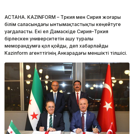
АСТАНА. KAZINFORM – Түркия мен Сирия жоғары
білім саласындағы ынтымақтастықты кеңейтуге
уағдаласты. Екі ел Дамаскіде Сирия–Түркия
бірлескен университетін ашу туралы
меморандумға қол қойды, деп хабарлайды
Kazinform агенттігінің Анкарадағы меншікті тілшісі.