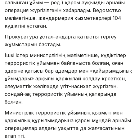
салынған ұйым — ред.) қарсы ауқымды арнайы
операция жүргізілгенін хабарлады. Ведомство
мәліметінше, жандармерия қызметкерлері 104
күдіктіні ұстаған.
Прокуратура ұсталғандарға қатысты тергеу
жұмыстарын бастады.
Ішкі істер министрлігінің мәліметінше, күдіктілер
террористік ұйыммен байланыста болған, оған
өздеріне қатысы бар адамдар мен «қайырымдылық
ұйымдары» арқылы қаржылай қолдау көрсеткен,
әлеуметтік желілерде үгіт-насихат жүргізген,
сондай-ақ террористік ұйымның қатарында
болған.
Министрлік террористік ұйымның қызметі мен
қаржылық құрылымдарына қарсы мұндай арнайы
операциялар алдағы уақытта да жалғасатынын
атап өтті.