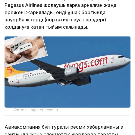
Pegasus Airlines жолаушыларға арналған жаңа
ережені жариялады: енді ұшақ бортында
пауэрбанктерді (портативті қуат көздері)
қолдануға қатаң тыйым салынады.
Фото: takagazete.com.tr
Авиакомпания бұл туралы ресми хабарламаны өз
сайтында және әлеуметтік желілерде таратты.