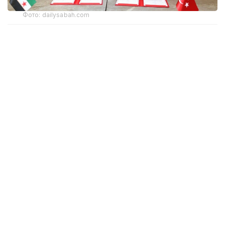
Фото: dailysabah.com
Түркияның Жоғары білім кеңесі (YÖK) мен
Сирияның Жоғары білім және ғылыми зерттеулер
министрлігі өзара түсіністік туралы меморандумға
қол қойды.
Құжат Дамаскіде Сирия–Түркия бірлескен
университетін құруды көздейді.
Меморандум жоғары білім, ғылым және технология
салаларындағы ынтымақтастықты нығайтуды да
қамтиды.
Тараптар академиялық алмасуды дамытуға,
бірлескен білім беру бағдарламаларын іске қосуға
және ғылыми жобаларды жүзеге асыруға келісті.
Сондай-ақ сириялық жоғары оқу орындарының