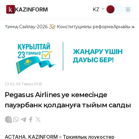
KAZINFORM
KZ
Сайлау-2026
Конституциялық реформа
Арнайы жо
Тренд:
22:42, 06 Тамыз 2025
Pegasus Airlines әуе кемесінде
пауэрбанк қолдануға тыйым салды
АСТАНА. KAZINFORM – Түркиялық лоукостер