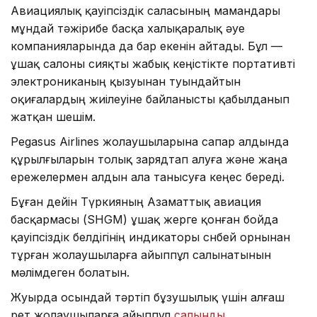
Авиациялық қауіпсіздік саласының мамандары
мұндай тәжірибе басқа халықаралық әуе
компанияларында да бар екенін айтады. Бұл —
ұшақ салоны сияқты жабық кеңістікте портативті
электрониканың қызуынан туындайтын
оқиғалардың жиілеуіне байланысты қабылданып
жатқан шешім.
Pegasus Airlines жолаушыларына сапар алдында
құрылғыларын толық зарядтап алуға және жаңа
ережелермен алдын ала танысуға кеңес береді.
Бұған дейін Түркияның Азаматтық авиация
басқармасы (SHGM) ұшақ жерге қонған бойда
қауіпсіздік белдігінің индикаторы сөнбей орнынан
тұрған жолаушыларға айыппұл салынатынын
мәлімдеген болатын.
Жуырда осындай тәртіп бұзушылық үшін алғаш
рет жолаушыларға айыппұл
салынды
.