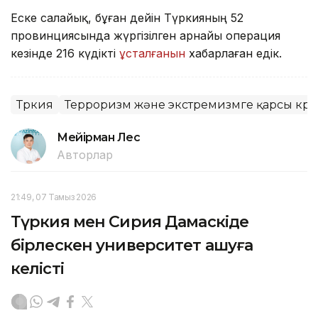
Еске салайық, бұған дейін Түркияның 52
провинциясында жүргізілген арнайы операция
кезінде 216 күдікті
ұсталғанын
хабарлаған едік.
Түркия
Терроризм және экстремизмге қарсы күре
Мейірман Лес
Авторлар
21:49, 07 Тамыз 2026
Түркия мен Сирия Дамаскіде
бірлескен университет ашуға
келісті