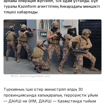
арнайы операция жүргізіліп, 104 адам ұсталды. Бұл
туралы Kazinform агенттігінің Анкарадағы меншікті
тілшісі хабарлады.
Фото: www.megahaber.com
Түркияның Ішкі істер министрлігі елдің 30
провинциясында халықаралық террористік ұйым
— ДАИШ-ке (ИМ, ДАИШ — Қазақстанда тыйым