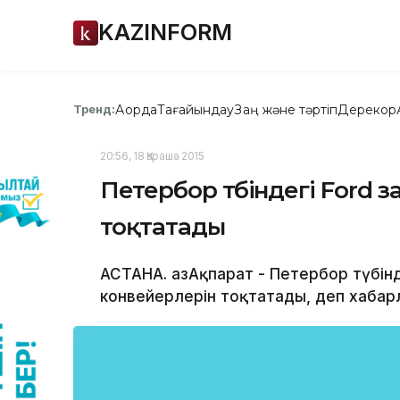
KAZINFORM
Ақорда
Тағайындау
Заң және тәртіп
Дерекқор
Тренд:
20:56, 18 Қараша 2015
Петербор түбіндегі Ford 
тоқтатады
АСТАНА. ҚазАқпарат - Петербор түбін
конвейерлерін тоқтатады, деп хабарл