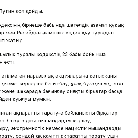
Путин қол қойды.
дексінің бірнеше бабында шетелдік азамат құқық
мен Ресейден әкімшілік елден қуу түріндегі
іп жатыр.
ушылық туралы кодекстің 22 бабы бойынша
 өсті.
т етілмеген наразылық акцияларына қатысқаны
 қызметкерлеріне бағынбау, ұсақ бұзақылық, жол
ік және шекарада бағынбау сияқты бірқатар басқа
йден қуылуы мүмкін.
нған ақпаратты таратуға байланысты бірқатар
ен. Оларға діни нышандарды қорлау,
ыру, экстремистік немесе нацистік нышандарды
рату, сондай-ақ қауіпті ақпаратты тарату үшін