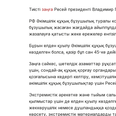
Тиісті
заңға
Ресей президенті Владимир 
РФ Әкімшілік құқық бұзушылық туралы ко
бұзушылық жасаған жағдайда айыппұлдар 
жазалауға қатысты жеке ережелер енгізіл
Бұрын елден қуылу Әкімшілік құқық бұз
көзделген болса, қазір бұл сан 45-ке дейін
Заңға сәйкес, шетелдік азаматтар рұқса
үшін, сондай-ақ құқық қорғау органдары
қозғалысына кедергі келтіру, кемсітушіл
әкімшілік құқық бұзушылықтар үшін Ресе
Экстремистік әрекетке және тыйым салы
қылмыстар үшін де елден қуылу көзделг
жеккөрушілік немесе дұшпандыққа қозд
көрсету, экстремистік материалдарды та