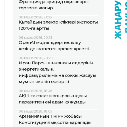
Францияда суицид оқиғалары
тергеліп жатыр
06 тамыз 2026, 21:35
Қытайдың электр көліктері экспорты
120%-ға артты
06 тамыз 2026, 20:51
OpenAI модельдері тестілеу
кезінде күтпеген әрекет көрсетті
06 тамыз 2026, 20:20
Иран Парсы шығанағы елдерінің
энергетикалық
инфрақұрылымына соққы жасауы
мүмкін екенін ескертті
06 тамыз 2026, 18:46
АҚШ-та салат жапырағындағы
паразиттен екі адам көз жұмды
06 тамыз 2026, 18:05
Арменияның TRIPP жобасы
Конституциялық сотта қаралады