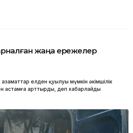
арналған жаңа ережелер
 азаматтар елден қуылуы мүмкін әкімшілік
ден астамға арттырды, деп хабарлайды