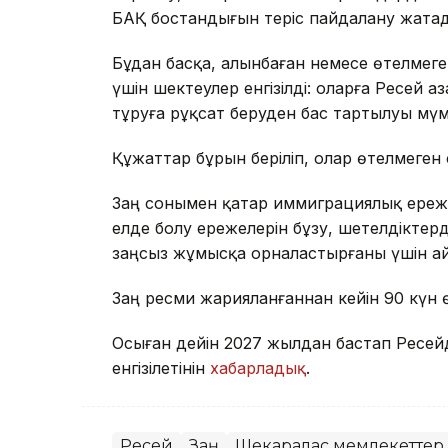
БАҚ бостандығын теріс пайдалану жата
Бұдан басқа, алынбаған немесе өтелмег
үшін шектеулер енгізілді: оларға Ресей
тұруға рұқсат беруден бас тартылуы мүм
Құжаттар бұрын беріліп, олар өтелмеге
Заң сонымен қатар иммиграциялық ережел
елде болу ережелерін бұзу, шетелдіктерд
заңсыз жұмысқа орналастырғаны үшін а
Заң ресми жарияланғаннан кейін 90 күн ө
Осыған дейін 2027 жылдан бастап Ресей
енгізілетінін
хабарладық
.
Ресей
Заң
Шекаралас мемлекеттер