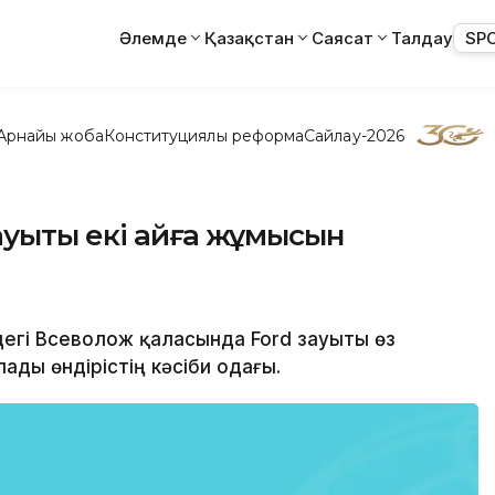
Әлемде
Қазақстан
Саясат
Талдау
SP
Арнайы жоба
Конституциялық реформа
Сайлау-2026
зауыты екі айға жұмысын
дегі Всеволож қаласында Ford зауыты өз
ады өндірістің кәсіби одағы.