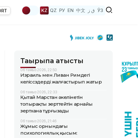
KZ
QZ
РУ
EN
中文
ق ز
ЎЗ
ORT
Тақырыпқа қатысты
06 тамыз 2026, 22:50
Израиль мен Ливан Римдегі
келіссөздерді жалғастырып жатыр
06 тамыз 2026, 22:33
Қытай Марстан әкелінетін
топырақты зерттейтін арнайы
зертхана тұрғызады
06 тамыз 2026, 21:46
Жұмыс орнындағы
психологиялық қысым: