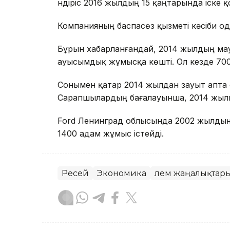
Өндіріс 2016 жылдың 15 қаңтарында іске қ
Компанияның баспасөз қызметі кәсіби о
Бұрын хабарланғандай, 2014 жылдың ма
ауысымдық жұмысқа көшті. Ол кезде 70
Сонымен қатар 2014 жылдан зауыт апта с
Сарапшылардың бағалауынша, 2014 жылы
Ford Ленинград облысында 2002 жылдың
1400 адам жұмыс істейді.
Ресей
Экономика
Әлем жаңалықтар