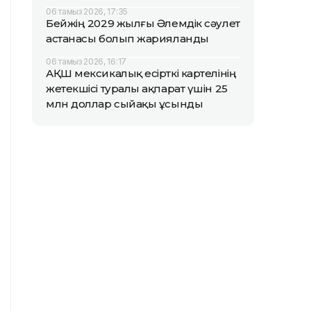
06 тамыз 2026, 17:35
Бейжің 2029 жылғы Әлемдік сәулет
астанасы болып жарияланды
06 тамыз 2026, 16:17
АҚШ мексикалық есірткі картелінің
жетекшісі туралы ақпарат үшін 25
млн доллар сыйақы ұсынды