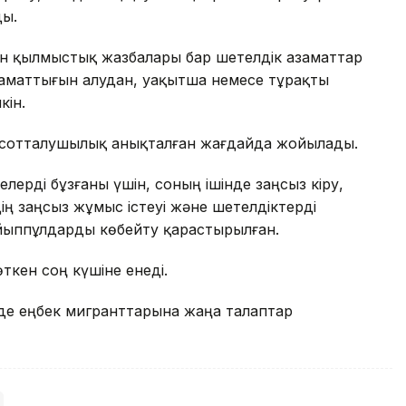
ды.
ен қылмыстық жазбалары бар шетелдік азаматтар
 азаматтығын алудан, уақытша немесе тұрақты
кін.
н сотталушылық анықталған жағдайда жойылады.
ерді бұзғаны үшін, соның ішінде заңсыз кіру,
ің заңсыз жұмыс істеуі және шетелдіктерді
йыппұлдарды көбейту қарастырылған.
ткен соң күшіне енеді.
де еңбек мигранттарына жаңа талаптар