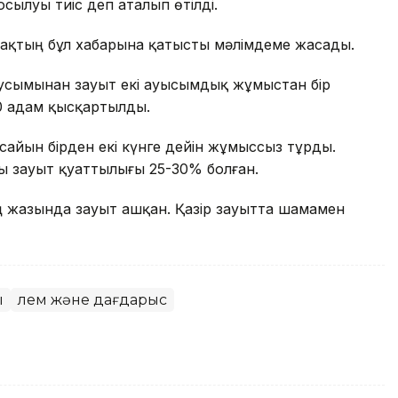
осылуы тиіс деп аталып өтілді.
дақтың бұл хабарына қатысты мәлімдеме жасады.
усымынан зауыт екі ауысымдық жұмыстан бір
0 адам қысқартылды.
айын бірден екі күнге дейін жұмыссыз тұрды.
 зауыт қуаттылығы 25-30% болған.
 жазында зауыт ашқан. Қазір зауытта шамамен
ы
Әлем және дағдарыс