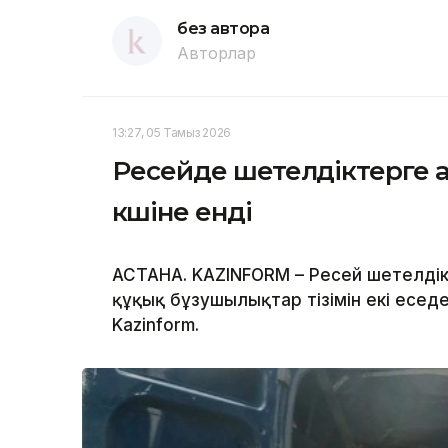
без автора
Авторлар
13:27, 05 Тамыз 2026
Ресейде шетелдіктерге 
күшіне енді
АСТАНА. KAZINFORM – Ресей шетелдік
құқық бұзушылықтар тізімін екі есе
Kazinform.