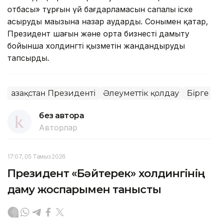
отбасы» тұрғын үй бағдарламасын сапалы іске
асырудың маңызына назар аударды. Сонымен қатар,
Президент шағын және орта бизнесті дамыту
бойынша холдингтің қызметін жандандыруды
тапсырды.
Қазақстан Президенті
Әлеуметтік қолдау
Бірге 
без автора
Авторлар
17:07, 05 Тамыз 2026
Президент «Бәйтерек» холдингінің
даму жоспарымен танысты