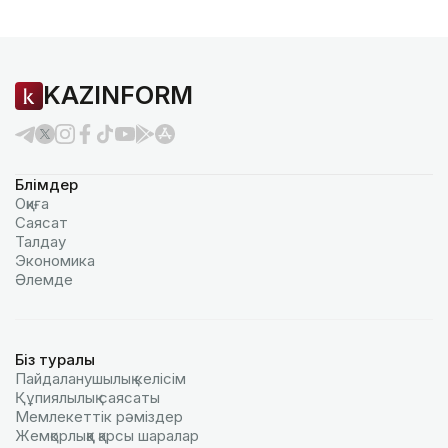
KAZINFORM
Бөлімдер
Оқиға
Саясат
Талдау
Экономика
Әлемде
Біз туралы
Пайдаланушылық келiciм
Құпиялылық саясаты
Мемлекеттік рәміздер
Жемқорлыққа қарсы шаралар