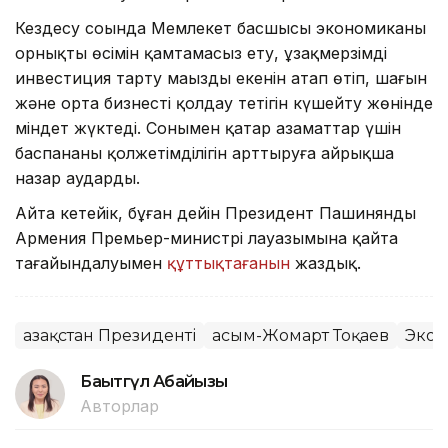
Кездесу соңында Мемлекет басшысы экономиканың
орнықты өсімін қамтамасыз ету, ұзақмерзімді
инвестиция тарту маңызды екенін атап өтіп, шағын
және орта бизнесті қолдау тетігін күшейту жөнінде
міндет жүктеді. Сонымен қатар азаматтар үшін
баспананың қолжетімділігін арттыруға айрықша
назар аударды.
Айта кетейік, бұған дейін Президент Пашинянды
Армения Премьер-министрі лауазымына қайта
тағайындалуымен
құттықтағанын
жаздық.
Қазақстан Президенті
Қасым-Жомарт Тоқаев
Экон
Бақытгүл Абайқызы
Авторлар