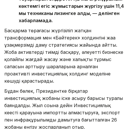
көктемгі егіс жұмыстарын жүргізу үшін 11,4
мың техниканы лизингке алды, — делінген
хабарламада.
Басқарма төрағасы жүргізіліп жатқан
трансформация мен «Бәйтерек» холдингінің жаңа
ұзақмерзімді даму стратегиясы жайында айтты.
Жоба активтерді тиімді басқару, әлеуетті бизнеске
қолайлы жағдай жасау және халықтың тұрмыс
сапасын арттыру шараларына арналған
проактивті инвестициялық холдинг моделіне
көшуді қарастырады.
Бұдан бөлек, Президентке бірқатар
инвестициялық жобаны іске асыру барысы туралы
баяндалды. Жыл соңына дейін Инвестициялық
кеңестің қарауына импортты алмастыруға, экспорт
пен инфрақұрылымды дамытуға бағытталған 26
жобаны енгізу жоспарланып отыр.