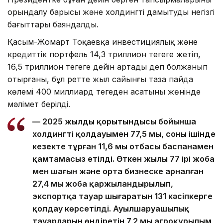
орындалу барысы және холдингті дамытудың негізгі
бағыттары баяндалды.
Қасым-Жомарт Тоқаевқа инвестициялық және
кредиттік портфель 14,3 триллион теңгеге жетіп,
16,5 триллион теңгеге дейін артады деп болжанып
отырғаны, бұл ретте жыл сайынғы таза пайда
көлемі 400 миллиард теңгеден асатыны жөнінде
мәлімет берілді.
— 2025 жылдың қорытындысы бойынша
холдингтің қолдауымен 77,5 мың, соның ішінде
кезекте тұрған 11,6 мың отбасы баспанамен
қамтамасыз етілді. Өткен жылы 77 ірі жоба
мен шағын және орта бизнеске арналған
27,4 мың жоба қаржыландырылып,
экспортқа тауар шығаратын 131 кәсіпкерге
қолдау көрсетілді. Ауылшаруашылық
тауарларын өндіретін 7,2 мың агроқұрылым