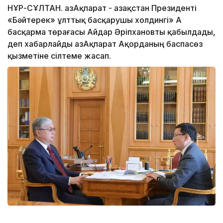
НҰР-СҰЛТАН. ҚазАқпарат - Қазақстан Президенті
«Бәйтерек» ұлттық басқарушы холдингі» АҚ
басқарма төрағасы Айдар Әріпхановты қабылдады,
деп хабарлайды ҚазАқпарат Ақорданың баспасөз
қызметіне сілтеме жасап.