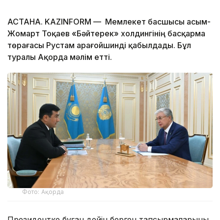
АСТАНА. KAZINFORM — Мемлекет басшысы Қасым-
Жомарт Тоқаев «Бәйтерек» холдингінің басқарма
төрағасы Рустам Қарағойшинді қабылдады. Бұл
туралы Ақорда мәлім етті.
Фото: Ақорда
Президентке бұған дейін берген тапсырмаларының