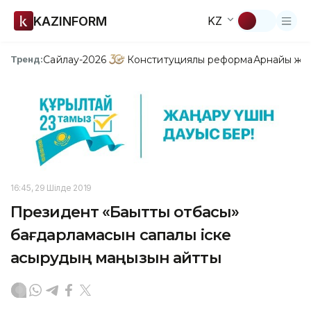
KAZINFORM
KZ
Сайлау-2026
Конституциялық реформа
Арнайы жо
Тренд:
16:45, 29 Шілде 2019
Президент «Бақытты отбасы»
бағдарламасын сапалы іске
асырудың маңызын айтты