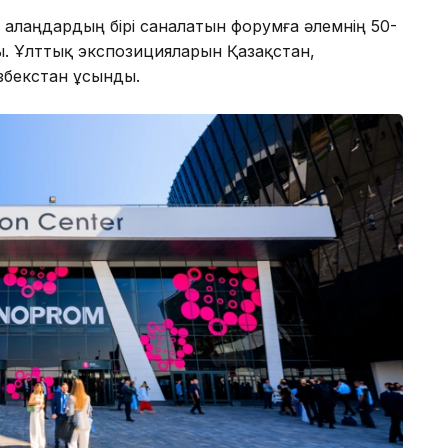
қ алаңдардың бірі саналатын форумға әлемнің 50-
ы. Ұлттық экспозицияларын Қазақстан,
збекстан ұсынды.