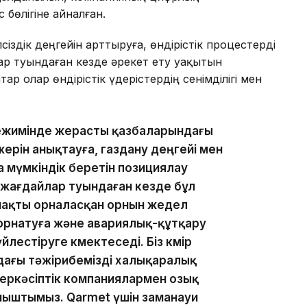
өлігіне айналған.
сіздік деңгейін арттыруға, өндірістік процестерді
р туындаған кезде әрекет ету уақытын
ар олар өндірістік үдерістердің сенімділігі мен
режимінде жерасты қазбаларындағы
ерін анықтауға, газдану деңгейі мен
ға мүмкіндік беретін позициялау
 жағдайлар туындаған кезде бұл
нақты орналасқан орнын жедел
орнатуға және авариялық-құтқару
лестіруге көмектеседі. Біз көмір
ндағы тәжірибемізді халықаралық
неркәсіптік компаниялармен озық
ныштымыз. Qarmet үшін заманауи