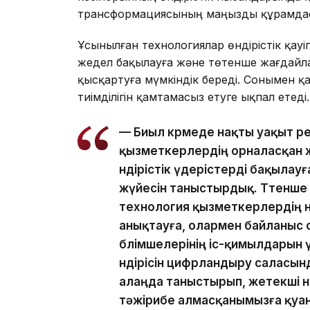
трансформациясының маңызды құрамдас б
Ұсынылған технологиялар өндірістік қауіп
жедел бақылауға және төтенше жағдайла
қысқартуға мүмкіндік береді. Сонымен қат
тиімділігін қамтамасыз етуге ықпал етеді.
— Биыл көрмеде нақты уақыт 
қызметкерлердің орналасқан ж
өндірістік үдерістерді бақылау
жүйесін таныстырдық. Төтенше
технология қызметкерлердің 
анықтауға, олармен байланыс 
бөлімшелерінің іс-қимылдарын үй
өндірісін цифрландыру саласы
алаңда таныстырып, жетекші ө
тәжірибе алмасқанымызға қуа