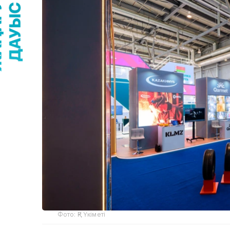
Фото: ҚР Үкіметі