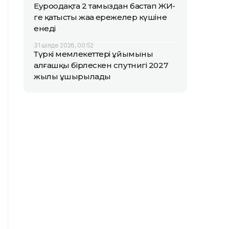
Еуроодақта 2 тамыздан бастап ЖИ-
ге қатысты жаңа ережелер күшіне
енеді
31 шілде 2026, 00:52
Түркі мемлекеттері ұйымының
алғашқы бірлескен спутнигі 2027
жылы ұшырылады