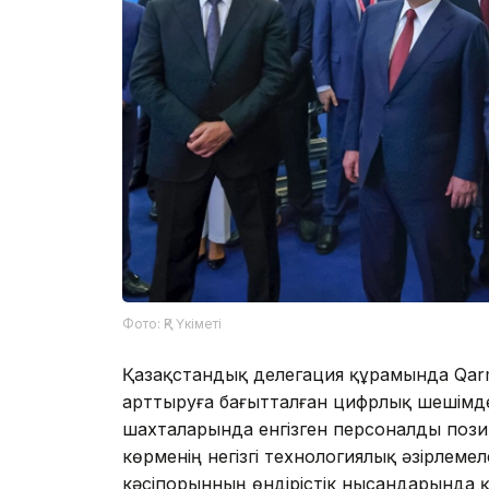
Фото: ҚР Үкіметі
Қазақстандық делегация құрамында Qarmet 
арттыруға бағытталған цифрлық шешімд
шахталарында енгізген персоналды пози
көрменің негізгі технологиялық әзірлеме
кәсіпорынның өндірістік нысандарында