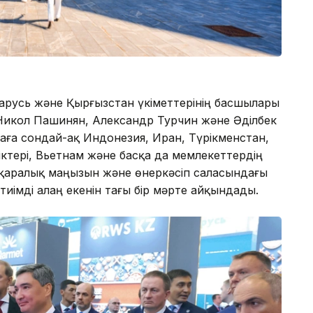
ларусь және Қырғызстан үкіметтерінің басшылары
икол Пашинян, Александр Турчин және Әдiлбек
аға сондай-ақ Индонезия, Иран, Түрікменстан,
ліктері, Вьетнам және басқа да мемлекеттердің
ықаралық маңызын және өнеркәсіп саласындағы
иімді алаң екенін тағы бір мәрте айқындады.