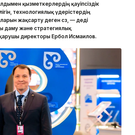
алдымен қызметкерлердің қауіпсіздік
ілігін, технологиялық үдерістердің
ларын жақсарту деген сөз, — деді
ы даму және стратегиялық
сқарушы директоры Ербол Исмаилов.