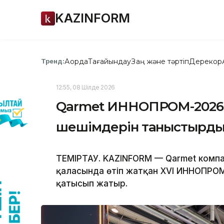
KAZINFORM
Ақорда
Тағайындау
Заң және тәртіп
Дерекқор
Тренд:
12:55, 08 Шілде 2026
Qarmet ИННОПРОМ-2026 
шешімдерін таныстырд
ТЕМIРТАУ. KAZINFORM — Qarmet компа
қаласында өтіп жатқан XVI ИННОПРОМ
қатысып жатыр.