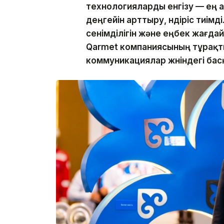
технологияларды енгізу — ең 
деңгейін арттыру, өндіріс тиімд
сенімділігін және еңбек жағдай
Qarmet компаниясының тұрақт
коммуникациялар жөніндегі ба