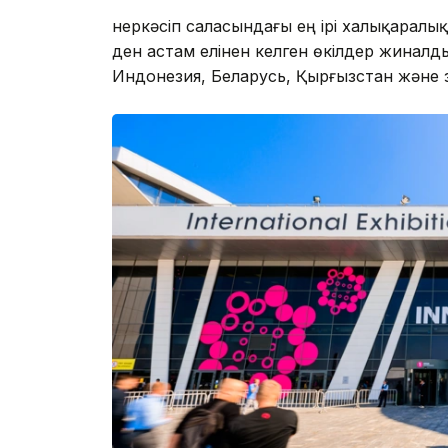
Өнеркәсіп саласындағы ең ірі халықаралы
ден астам елінен келген өкілдер жиналд
Индонезия, Беларусь, Қырғызстан және Ө