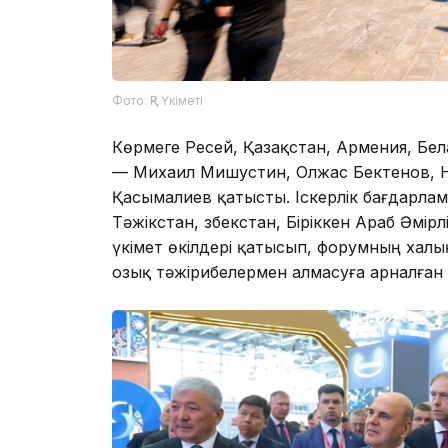
Фото: ҚР Үкіметі
Көрмеге Ресей, Қазақстан, Армения, Бе
— Михаил Мишустин, Олжас Бектенов, Н
Қасымалиев қатысты. Іскерлік бағдарлам
Тәжікстан, Өзбекстан, Біріккен Араб Әмір
үкімет өкілдері қатысып, форумның хал
озық тәжірибелермен алмасуға арналған т