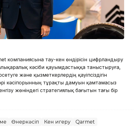
t компаниясына тау-кен өндірісін цифрландыру
алықаралық кәсіби қауымдастыққа таныстыруға,
сетуге және қызметкерлердің қауіпсіздігін
е әрі кәсіпорынның тұрақты дамуын қамтамасыз
нгізу жөніндегі стратегиялық бағытын тағы бір
ме
Өнеркәсіп
Кен игеру
Qarmet