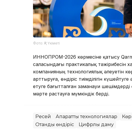
Фото: ҚР Үкіметі
ИННОПРОМ-2026 көрмесіне қатысу Qarme
саласындағы практикалық тәжірибесін х
компанияның технологиялық әлеуетін көр
арттыруға, өндіріс тиімділігін күшейтуг
етуге бағытталған заманауи шешімдерді е
мәрте растауға мүмкіндік берді.
Ресей
Ақпараттық технологиялар
Көр
Отандық өндіріс
Цифрлық даму