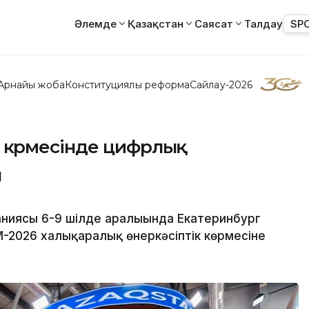
Әлемде
Қазақстан
Саясат
Талдау
SP
Арнайы жоба
Конституциялық реформа
Сайлау-2026
көрмесінде цифрлық
ы
ниясы 6-9 шілде аралығында Екатеринбург
-2026 халықаралық өнеркәсіптік көрмесіне