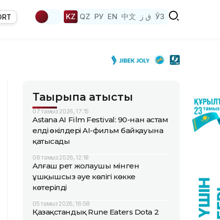
KZ
QZ
РУ
EN
中文
ق ز
ЎЗ
ORT
Тақырыпқа қатысты
07 тамыз 2026, 17:15
Astana AI Film Festival: 90-нан астам
елдің өкілдері AI-фильм байқауына
қатысады
06 тамыз 2026, 12:18
Алғаш рет жолаушы мінген
ұшқышсыз әуе көлігі көкке
көтерілді
05 тамыз 2026, 16:58
Қазақстандық Rune Eaters Dota 2