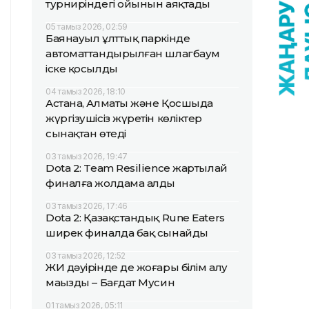
турниріндегі ойынын аяқтады
05 тамыз 2026, 02:59
Баянауыл ұлттық паркінде
автоматтандырылған шлагбаум
іске қосылды
04 тамыз 2026, 18:10
Астана, Алматы және Қосшыда
жүргізушісіз жүретін көліктер
сынақтан өтеді
03 тамыз 2026, 19:47
Dota 2: Team Resilience жартылай
финалға жолдама алды
03 тамыз 2026, 17:46
Dota 2: Қазақстандық Rune Eaters
ширек финалда бақ сынайды
03 тамыз 2026, 12:52
ЖИ дәуірінде де жоғары білім алу
маңызды – Бағдат Мусин
01 тамыз 2026, 05:11