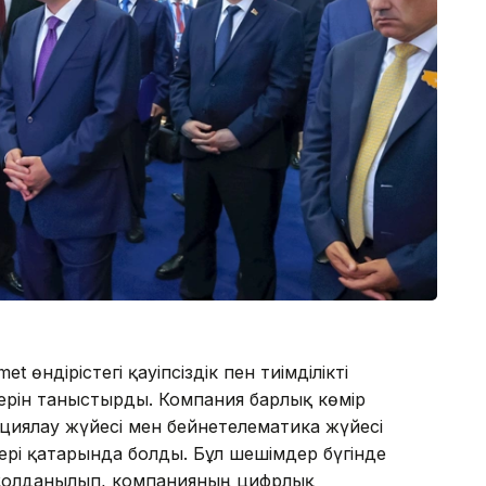
өндірістегі қауіпсіздік пен тиімділікті
ерін таныстырды. Компания барлық көмір
циялау жүйесі мен бейнетелематика жүйесі
лері қатарында болды. Бұл шешімдер бүгінде
 қолданылып, компанияның цифрлық