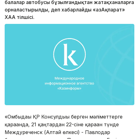
балалар автобусы бұзылғандықтан жатақханаларға
орналастырылды, деп хабарлайды «ҚазАқпарат»
ХАА тілшісі.
«Омбыдағы ҚР Консулдығы берген мәліметтерге
қарағанда, 21 қаңтардан 22-сіне қараған түнде
Междуреченск (Алтай өлкесі) - Павлодар