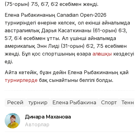
(75-орын) 7:5, 6:7, 6:2 есебімен жеңді.
Елена Рыбакинаның Canadian Open-2026
турниріндегі өнеріне келсек, ол екінші айналымда
австралиялық Дарья Касаткинаны (61-орын) 6:3,
5:7, 6:4 есебімен ұтты. Ал үшінші айналымда
америкалық Энн Лиді (31-орын) 6:2, 7:5 есебімен
жеңді. Бұл қос спортшының өзара
алғашқы
кездесуі
еді.
Айта кетейік, бұған дейін Елена Рыбакинаның қай
турнирлерде
бақ сынайтыны белгілі болды.
Ресей
турнир
Елена Рыбакина
Спорт
Тенни
Динара Маханова
Авторлар