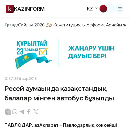
KAZINFORM
KZ
Сайлау-2026
Конституциялық реформа
Арнайы жо
Тренд:
12:37, 22 Қаңтар 2018
Ресей аумағында қазақстандық
балалар мінген автобус бұзылды
ПАВЛОДАР. ҚазАқпарат - Павлодарлық хоккейші