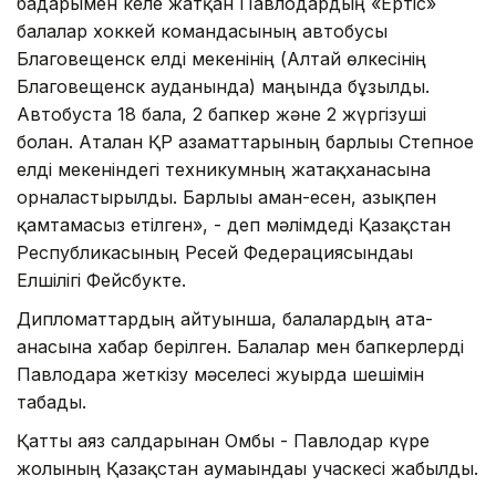
бағдарымен келе жатқан Павлодардың «Ертіс»
балалар хоккей командасының автобусы
Благовещенск елді мекенінің (Алтай өлкесінің
Благовещенск ауданында) маңында бұзылды.
Автобуста 18 бала, 2 бапкер және 2 жүргізуші
болған. Аталған ҚР азаматтарының барлығы Степное
елді мекеніндегі техникумның жатақханасына
орналастырылды. Барлығы аман-есен, азықпен
қамтамасыз етілген», - деп мәлімдеді Қазақстан
Республикасының Ресей Федерациясындағы
Елшілігі Фейсбукте.
Дипломаттардың айтуынша, балалардың ата-
анасына хабар берілген. Балалар мен бапкерлерді
Павлодарға жеткізу мәселесі жуырда шешімін
табады.
Қатты аяз салдарынан Омбы - Павлодар күре
жолының Қазақстан аумағындағы учаскесі жабылды.