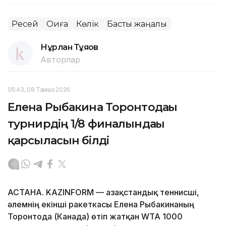
Ресей
Оқиға
Көлік
Басты жаңалық
Нұрлан Тұяқов
Авторлар
05:43, 08 Тамыз 2026
Елена Рыбакина Торонтодағы
турнирдің 1/8 финалындағы
қарсыласын білді
АСТАНА. KAZINFORM — Қазақстандық теннисші,
әлемнің екінші ракеткасы Елена Рыбакинаның
Торонтода (Канада) өтіп жатқан WTA 1000