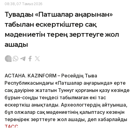
08:38, 07 Тамыз 2026
Тувадағы «Патшалар аңғарынан»
табылған ескерткіштер сақ
мәдениетін терең зерттеуге жол
ашады
АСТАНА. KAZINFORM – Ресейдің Тыва
Республикасындағы «Патшалар аңғарында» ерте
сақ дәуіріне жататын Туннуг қорғанын қазу кезінде
бұрын-соңды теңдесі табылмаған екі тас
ескерткіш анықталды. Археологтердің айтуынша,
бұл олжалар сақ мәдениетінің қалыптасу кезеңін
тереңірек зерттеуге жол ашады, деп хабарлайды
ТАСС
.