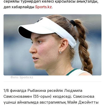
сериялы турнирдегі келесі қарсыласы анықталды,
деп хабарлайды
Sports.kz
.
Фото: Sports.kz
1/8 финалда Рыбакина ресейлік Людмила
Самсоновамен (55-орын) кездеседі. Самсонова
үшінші айналымда австралиялық Майя Джойнтты