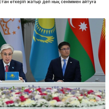
стан өткеріп жатыр деп нық сеніммен айтуға