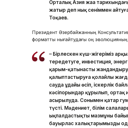
Орталық Азия жаңа тарихындағы
жатыр деп нық сеніммен айтуғ
Тоқаев.
Президент Әзербайжанның Консультативт
форматты нығайтудағы оң эволюцияның ж
– Бірлескен күш-жігеріміз арқ
тереңдетуге, инвестиция, энер
қарым-қатынасты жандандыруға
қалыптастыруға қолайлы жағдай
сауда ұдайы өсіп, іскерлік байл
кәсіпорындар құрылып, ортақ 
асырылуда. Сонымен қатар гу
түсті. Мәдениет, білім салала
ықпалдастықтың мазмұны байып 
бауырлас халықтарымызды одан