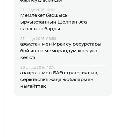
31 шілде 2026, 12:03
Мемлекет басшысы
Қырғызстанның Шолпан-Ата
қаласына барды
31 шілде 2026, 08:59
Қазақстан мен Ирак су ресурстары
бойынша меморандум жасауға
келісті
30 шілде 2026, 13:16
Қазақстан мен БАӘ стратегиялық
серіктестікті жаңа жобалармен
нығайтпақ