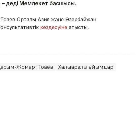
, – деді Мемлекет басшысы.
Тоқаев Орталық Азия және Әзербайжан
онсультативтік
кездесуіне
қатысты.
асым-Жомарт Тоқаев
Халықаралық ұйымдар