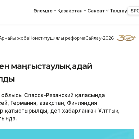
Әлемде
Қазақстан
Саясат
Талдау
SP
Арнайы жоба
Конституциялық реформа
Сайлау-2026
інен маңғыстаулық адай
лды
нь облысы Спасск-Рязанский қаласында
сей, Германия, Қазақстан, Финляндия
ар қатыстырылды, деп хабарланған Ұлттық
тында.