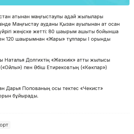
зақстан атынан маңғыстаулық адай жылқылары
шінде Маңғыстау ауданы Қызан ауылынан ат қосқан
үйрігі жеңіске жетті: 80 шақырым қашықтық бойынша
мен 120 шақырымнан «Жары» тұлпары І орынды
нды Наталья Долгихтің «Жезкиік» атты жылқысы
 («Ойлы») пен Әбіш Етирековтың («Көкпар»)
лған Дарья Попованың осы тектес «Чекист»
 орын бұйырады.
орт