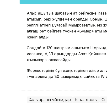
Алыс қашықтыққа шабатын ат бәйгесіне Қа
қатысып, бәрі жүлдемен оралды. Соның і
белгілі атбегі Бұғабай Мұқырбаевтың екі ж
алғаш рет бәйгеге түскен «Бумер» аты 
жеңіп алды.
Сондай-ақ 120 шақырым қашықтықта ІІ оры
иеленсе, V, VI орындарды Азат Қойшиев
жылқылары олжалайды.
Жерлестерінің бұл жеңістерінен жігер а
тұлпарына да 80 шақырымдық сайыста IV
Халықаралық ұйымдар
Ықпалдастық
Сп