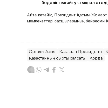
беделін нығайтуға ықпал етеді
Айта кетейік, Президент Қасым-Жомарт 
мемлекеттері басшыларының бейресми К
Орталық Азия
Қазақстан Президенті
Қ
Қазақстанның сыртқы саясаты
Ақорда
Айдар Оспаналиев
Авторлар