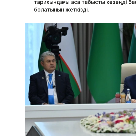
тарихындағы аса табысты кезеңді ба
болатынын жеткізді.