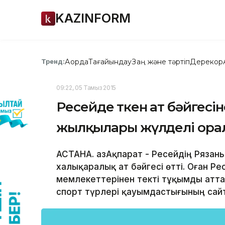
KAZINFORM
Ақорда
Тағайындау
Заң және тәртіп
Дерекқор
Тренд:
09:22, 05 Тамыз 2015
Ресейде өткен ат бәйгес
жылқылары жүлделі ора
АСТАНА. ҚазАқпарат - Ресейдің Ряза
халықаралық ат бәйгесі өтті. Оған Ре
мемлекеттерінен текті тұқымды атт
спорт түрлері қауымдастығының сай