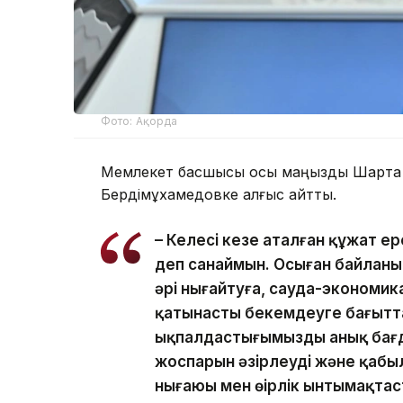
Фото: Ақорда
Мемлекет басшысы осы маңызды Шартқа қ
Бердімұхамедовке алғыс айтты.
– Келесі кезең аталған құжат е
деп санаймын. Осыған байланыс
әрі нығайтуға, сауда-экономи
қатынасты бекемдеуге бағытта
ықпалдастығымыздың анық бағд
жоспарын әзірлеуді және қабыл
нығаюы мен өңірлік ынтымақта