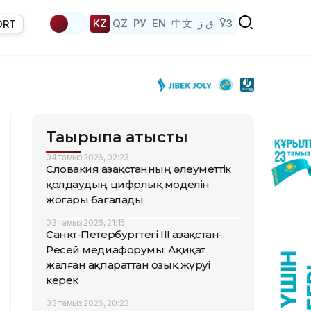
KZ
QZ
РУ
EN
中文
ق ز
ЎЗ
ORT
Тақырыпқа қатысты
04 тамыз 2026, 02:23
Словакия Қазақстанның әлеуметтік
қолдаудың цифрлық моделін
жоғары бағалады
03 тамыз 2026, 21:15
Санкт-Петербургтегі III Қазақстан-
Ресей медиафорумы: Ақиқат
жалған ақпараттан озық жүруі
керек
03 тамыз 2026, 20:23