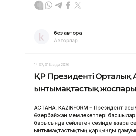
без автора
Авторлар
14:37, 31 Шілде 2026
ҚР Президенті Орталық А
ынтымақтастық жоспарын
АСТАНА. KAZINFORM – Президент Қас
Әзербайжан мемлекеттері басшылары
барысында сөйлеген сөзінде өзара се
ынтымақтастықтың қарқынды дамуын