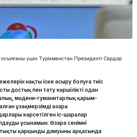
осылғаны үшін Түрікменстан Президенті Сердар
режелерін нақты іске асыру болуға тиіс
ты достық пен тату көршілікті одан
калық, мәдени-гуманитарлық қарым-
лған ұзақмерзімді өзара
арлары көрсетілген іс-шаралар
дауды ұсынамын. Өзара сенімнің
стықтың қарқынды дамуының арқасында