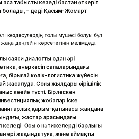
 аса табысты кезеңді бастан өткеріп
а болады, – деді Қасым-Жомарт
і кездесулердің толық мүшесі болуы бұл
аңа деңгейін көрсететінін мәлімдеді.
ылы саяси диалогты одан әрі
гетика, өнеркәсіп салаларындағы
, бірыңғай көлік-логистика жүйесін
 жасалуда. Соңғы жылдары өңірішілік
аныс кеңейе түсті. Бірлескен
инвестициялық жобалар іске
манитарлық қарым-қатынасы жандана
рындағы, жастар арасындағы
келеді. Осы оң нәтижелердің барлығы
 әрі жақындатуға, және аймақтың