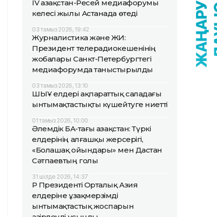
IV Қазақстан-Ресей медиафорумы
келесі жылы Астанада өтеді
03 тамыз 2026, 19:42
Журналистика және ЖИ:
Президент телерадиокешенінің
жобалары Санкт-Петербургтегі
медиафорумда таныстырылды
03 тамыз 2026, 13:10
ШЫҰ елдері ақпараттық саладағы
ынтымақтастықты күшейтуге ниетті
01 тамыз 2026, 10:00
Әлемдік БАҚ-тағы Қазақстан: Түркі
елдерінің алғашқы жерсерігі,
«Болашақ ойындары» мен Дастан
Сәтпаевтың голы
31 шілде 2026, 14:37
ҚР Президенті Орталық Азия
елдеріне ұзақмерзімді
ынтымақтастық жоспарын
әзірлеуді ұсынды