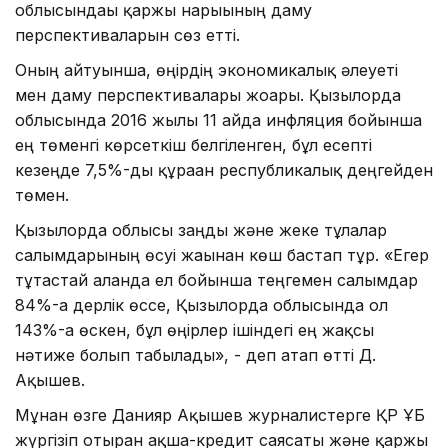
облысындағы қаржы нарығының даму
перспективаларын сөз етті.
Оның айтуынша, өңірдің экономикалық әлеуеті
мен даму перспективалары жоғары. Қызылорда
облысында 2016 жылғы 11 айда инфляция бойынша
ең төменгі көрсеткіш белгіленген, бұл есепті
кезеңде 7,5%-ды құраған республикалық деңгейден
төмен.
Қызылорда облысы заңды және жеке тұлғалар
салымдарының өсуі жағынан көш бастап тұр. «Егер
тұтастай алғанда ел бойынша теңгемен салымдар
84%-ға дерлік өссе, Қызылорда облысында ол
143%-ға өскен, бұл өңірлер ішіндегі ең жақсы
нәтиже болып табылады», - деп атап өтті Д.
Ақышев.
Мұнан өзге Данияр Ақышев журналистерге ҚР ҰБ
жүргізіп отырған ақша-кредит саясаты және қаржы