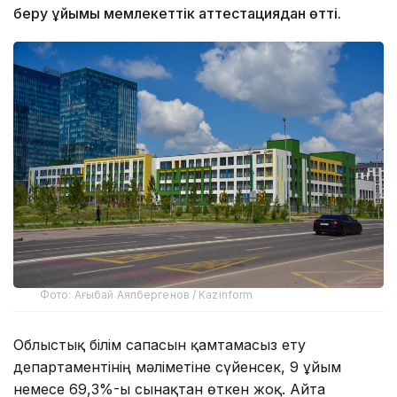
беру ұйымы мемлекеттік аттестациядан өтті.
Фото: Ағыбай Аяпбергенов / Kazinform
Облыстық білім сапасын қамтамасыз ету
департаментінің мәліметіне сүйенсек, 9 ұйым
немесе 69,3%-ы сынақтан өткен жоқ. Айта