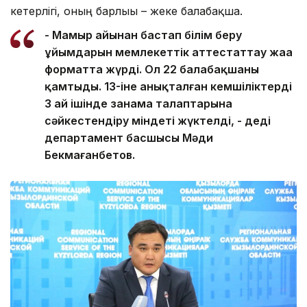
кетерлігі, оның барлығы – жеке балабақша.
- Мамыр айынан бастап білім беру
ұйымдарын мемлекеттік аттестаттау жаңа
форматта жүрді. Ол 22 балабақшаны
қамтыды. 13-іне анықталған кемшіліктерді
3 ай ішінде заңнама талаптарына
сәйкестендіру міндеті жүктелді, - деді
департамент басшысы Мәди
Бекмағанбетов.