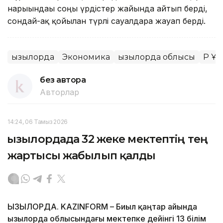
нарығындағы соңғы үрдістер жайында айтып берді,
сондай-ақ қойылған түрлі сауалдарға жауап берді.
Қызылорда
Экономика
Қызылорда облысы
ҚР Ұл
без автора
Авторлар
14:24, 06 Тамыз 2026
Қызылордада 32 жеке мектептің тең
жартысы жабылып қалды
ҚЫЗЫЛОРДА. KAZINFORM – Биыл қаңтар айында
Қызылорда облысындағы мектепке дейінгі 13 білім