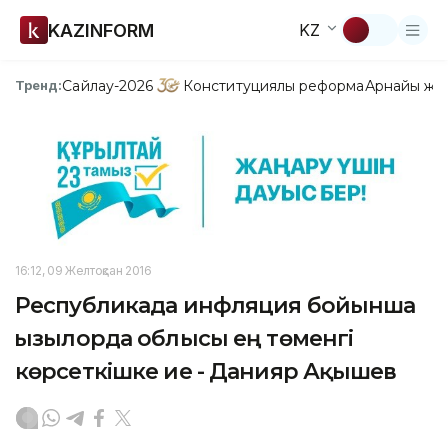
KAZINFORM
KZ
Сайлау-2026
Конституциялық реформа
Арнайы жо
Тренд:
16:12, 09 Желтоқсан 2016
Республикада инфляция бойынша
Қызылорда облысы ең төменгі
көрсеткішке ие - Данияр Ақышев