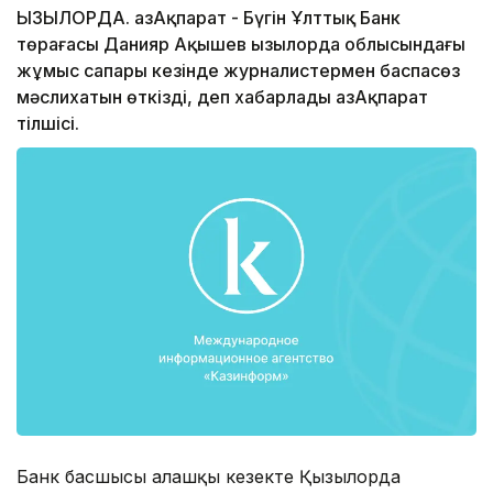
ҚЫЗЫЛОРДА. ҚазАқпарат - Бүгін Ұлттық Банк
төрағасы Данияр Ақышев Қызылорда облысындағы
жұмыс сапары кезінде журналистермен баспасөз
мәслихатын өткізді, деп хабарлады ҚазАқпарат
тілшісі.
Банк басшысы алғашқы кезекте Қызылорда