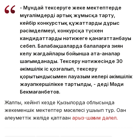
- Мұндай тексеруге жеке мектептерде
мұғалімдерді артық жұмысқа тарту,
кейбір конкурстық құжаттардың дұрыс
рәсімделмеуі, конкурсқа түскен
кандидаттардың нәтижеге қанағаттанбауы
себеп. Балабақшаларда балаларға зиян
келу жағдайлары бойынша ата-аналар
шағымданады. Тексеру нәтижесінде 30
әкімшілік іс қозғалып, тексеру
қорытындысымен лауазым иелері әкімшілік
жауапкершілікке тартылды, - деді Мәди
Бекмағанбетов.
Жалпы, кейінгі кезде Қызылорда облысында
жекеменшік мектептер мәселесі ушығып тұр. Оған
әлеуметтік желіде қаптаған
арыз-шағым дәлел.