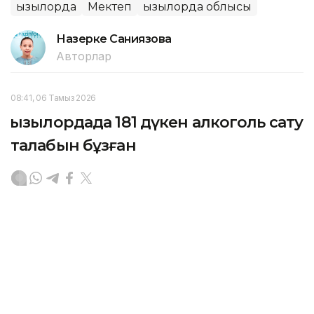
Қызылорда
Мектеп
Қызылорда облысы
Назерке Саниязова
Авторлар
08:41, 06 Тамыз 2026
Қызылордада 181 дүкен алкоголь сату
талабын бұзған
ҚЫЗЫЛОРДА. KAZINFORM – Қызылорда облысында
алкогольді ішімдікті заңсыз сатудың алдын алу,
қоғамдық орындарда мас күйде жасалатын
құқықбұзушылық және қылмыстың жолын кесу
бағытында профилактикалық жұмыс атқарылып
келеді.