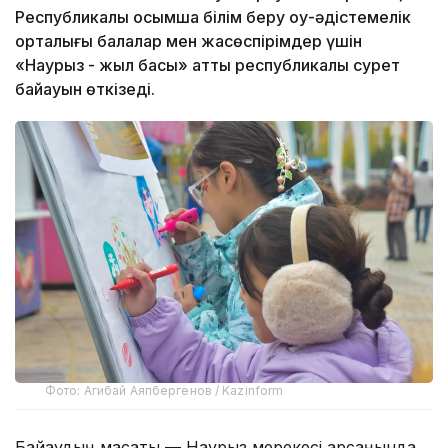
Республикалық қосымша білім беру оқу-әдістемелік
орталығы балалар мен жасөспірімдер үшін
«Наурыз - жыл басы» атты республикалық сурет
байқауын өткізеді.
Фото: Агибай Аяпбергенов / Kazinform
Байқаудың мақсаты — Наурыз мерекесі қарсаңында