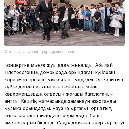
Фото: raysviewphotography.pixieset.com
Концертке мыңға жуық адам жиналды. Абылай
Тілепбергеннің домбырада орындаған күйлерін
көрермен ерекше ықыласпен тыңдады. Ол халықтың
күйге деген сағынышын сезінгенін және
көрермендердің қолдауын жоғары бағалағанын
айтты. Кештің жалғасында заманауи қазақстандық
музыка орындалды. Рауана ырғағын орнатып,
Еңлік сахнаға шыққанда көрермендер билеп,
эмоцияларын білдірді. Садраддиннің өнер көрсетуі