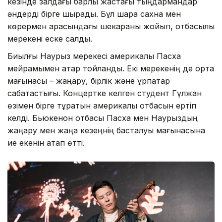
кезінде залдағы барлық жастағы тыңдармандар
әндерді бірге шырқады. Бұл шара сахна мен
көрермен арасындағы шекараны жойып, отбасылық
мерекені еске салды.
Биылғы Наурыз мерекесі америкалық Пасха
мейрамымен қатар тойланды. Екі мерекенің де ортақ
мағынасы – жаңару, бірлік және ұрпақтар
сабақтастығы. Концертке келген студент Гүлжан
өзімен бірге тұратын америкалық отбасын ертіп
келді. Бьюкенон отбасы Пасха мен Наурыздың
жаңару мен жаңа кезеңнің басталуы мағынасына
ие екенін атап өтті.