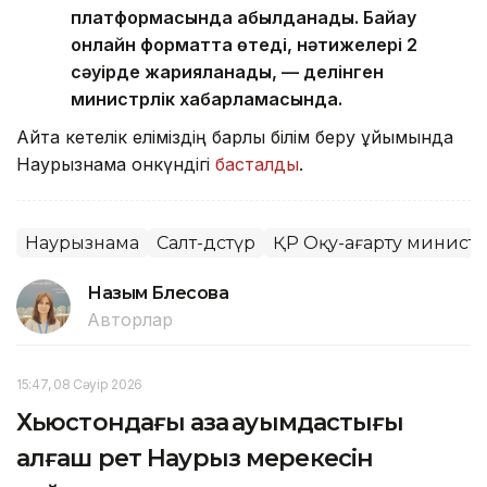
платформасында қабылданады. Байқау
онлайн форматта өтеді, нәтижелері 2
сәуірде жарияланады, — делінген
министрлік хабарламасында.
Айта кетелік еліміздің барлық білім беру ұйымында
Наурызнама онкүндігі
басталды
.
Наурызнама
Салт-дәстүр
ҚР Оқу-ағарту министр
Назым Бөлесова
Авторлар
15:47, 08 Сәуір 2026
Хьюстондағы қазақ қауымдастығы
алғаш рет Наурыз мерекесін