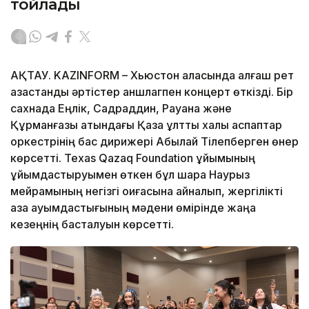
тойлады
АҚТАУ. KAZINFORM – Хьюстон қаласында алғаш рет
қазақстандық әртістер аншлагпен концерт өткізді. Бір
сахнада Еңлік, Садраддин, Рауана және
Құрманғазы атындағы Қазақ ұлттық халық аспаптар
оркестрінің бас дирижері Абылай Тілепберген өнер
көрсетті. Texas Qazaq Foundation ұйымының
ұйымдастыруымен өткен бұл шара Наурыз
мейрамының негізгі оқиғасына айналып, жергілікті
қазақ қауымдастығының мәдени өмірінде жаңа
кезеңнің басталуын көрсетті.