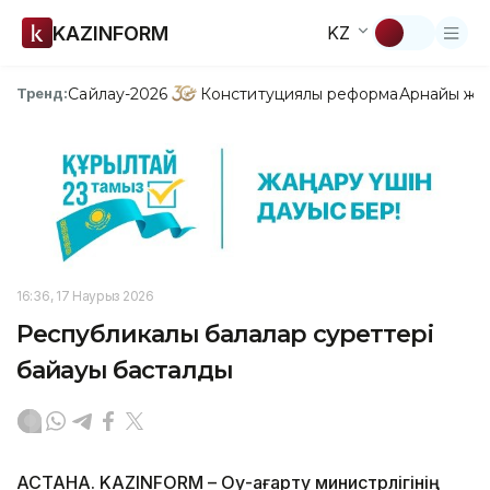
KAZINFORM
KZ
Сайлау-2026
Конституциялық реформа
Арнайы жо
Тренд:
16:36, 17 Наурыз 2026
Республикалық балалар суреттері
байқауы басталды
АСТАНА. KAZINFORM –
Оқу-ағарту министрлігінің