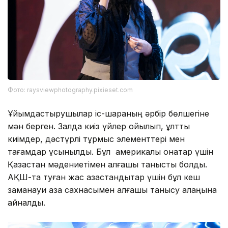
Фото: raysviewphotography.pixieset.com
Ұйымдастырушылар іс-шараның әрбір бөлшегіне
мән берген. Залда киіз үйлер қойылып, ұлттық
киімдер, дәстүрлі тұрмыс элементтері мен
тағамдар ұсынылды. Бұл америкалық қонақтар үшін
Қазақстан мәдениетімен алғашқы таныстық болды.
АҚШ-та туған жас қазақстандықтар үшін бұл кеш
заманауи қазақ сахнасымен алғашқы танысу алаңына
айналды.