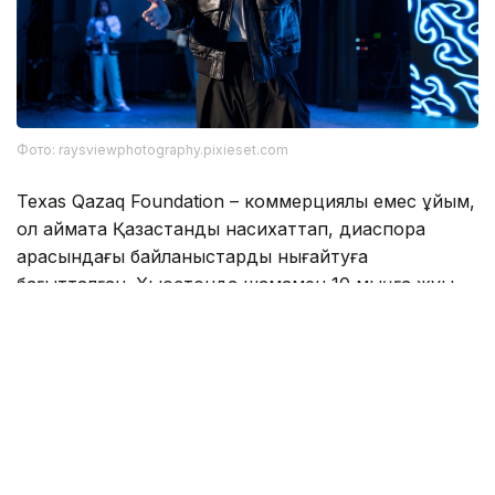
Фото: raysviewphotography.pixieset.com
Texas Qazaq Foundation – коммерциялық емес ұйым,
ол аймақта Қазақстанды насихаттап, диаспора
арасындағы байланыстарды нығайтуға
бағытталған. Хьюстонда шамамен 10 мыңға жуық
қазақстандық тұрады. Қордың негізгі жобаларының
бірі – 10 жылдан астам жұмыс істеп келе жатқан қазақ
мектебі, онда қазіргі уақытта 70-ке жуық бала оқиды.
Олар қазақ тілін үйреніп, дәстүрлерді, домбыра
тартуды және ұлттық билерді меңгереді.