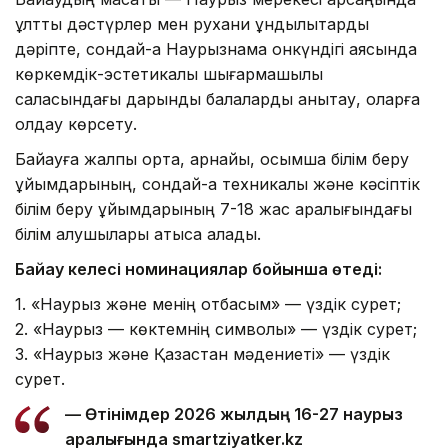
ұлттық дәстүрлер мен рухани құндылықтарды
дәріпте, сондай-ақ Наурызнама онкүндігі аясында
көркемдік-эстетикалық шығармашылық
саласындағы дарынды балаларды анықтау, оларға
қолдау көрсету.
Байқауға жалпы орта, арнайы, қосымша білім беру
ұйымдарының, сондай-ақ техникалық және кәсіптік
білім беру ұйымдарының 7-18 жас аралығындағы
білім алушылары қатыса алады.
Байқау келесі номинациялар бойынша өтеді:
1. «Наурыз және менің отбасым» — үздік сурет;
2. «Наурыз — көктемнің символы» — үздік сурет;
3. «Наурыз және Қазақстан мәдениеті» — үздік
сурет.
— Өтінімдер 2026 жылдың 16-27 наурыз
аралығында
smartziyatker.kz