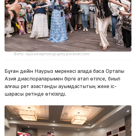
Фото: raysviewphotography.pixieset.com
Бұған дейін Наурыз мерекесі қалада басқа Орталық
Азия диаспораларымен бірге атап өтілсе, биыл
алғаш рет қазақстандық қауымдастықтың жеке іс-
шарасы ретінде өткізілді.