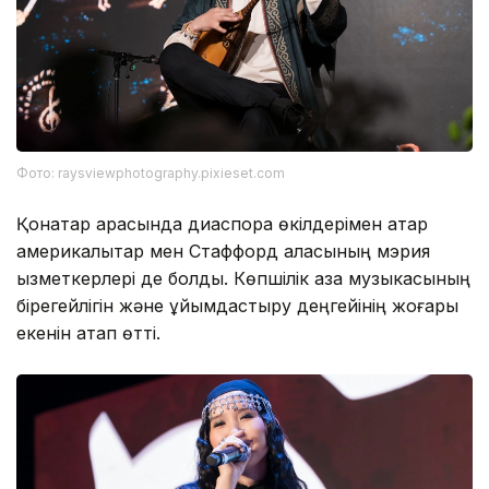
Фото: raysviewphotography.pixieset.com
Қонақтар арасында диаспора өкілдерімен қатар
америкалықтар мен Стаффорд қаласының мэрия
қызметкерлері де болды. Көпшілік қазақ музыкасының
бірегейлігін және ұйымдастыру деңгейінің жоғары
екенін атап өтті.