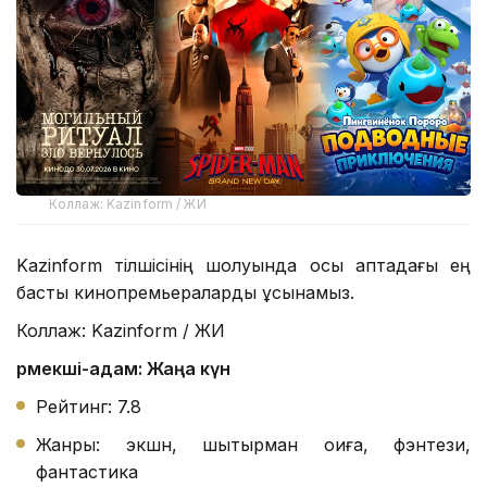
Коллаж: Kazinform / ЖИ
Kazinform тілшісінің шолуында осы аптадағы ең
басты кинопремьераларды ұсынамыз.
Коллаж: Kazinform / ЖИ
Өрмекші-адам: Жаңа күн
Рейтинг: 7.8
Жанры: экшн, шытырман оқиға, фэнтези,
фантастика