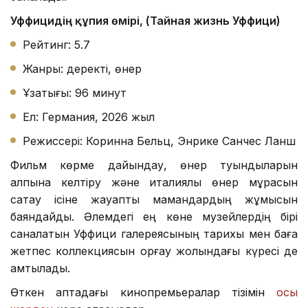
Уффицидің құпия өмірі, (Тайная жизнь Уффици)
Рейтинг: 5.7
Жанры: деректі, өнер
Ұзақтығы: 96 минут
Ел: Германия, 2026 жыл
Режиссері: Коринна Бельц, Энрике Санчес Ланш
Фильм көрме дайындау, өнер туындыларын
қалпына келтіру және италиялық өнер мұрасын
сақтау ісіне жауапты мамандардың жұмысын
баяндайды. Әлемдегі ең көне музейлердің бірі
саналатын Уффици галереясының тарихы мен баға
жетпес коллекциясын қорғау жолындағы күресі де
қамтылады.
Өткен аптадағы кинопремьералар тізімін
осы