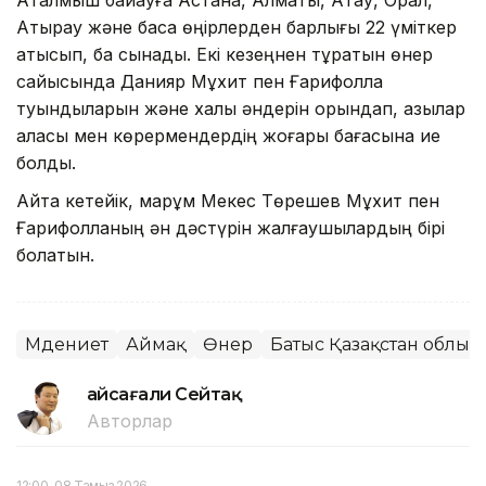
Атырау және басқа өңірлерден барлығы 22 үміткер
қатысып, бақ сынады. Екі кезеңнен тұратын өнер
сайысында Данияр Мұхит пен Ғарифолла
туындыларын және халық әндерін орындап, қазылар
алқасы мен көрермендердің жоғары бағасына ие
болды.
Айта кетейік, марқұм Мекес Төрешев Мұхит пен
Ғарифолланың ән дәстүрін жалғаушылардың бірі
болатын.
Мәдениет
Аймақ
Өнер
Батыс Қазақстан облыс
Ғайсағали Сейтақ
Авторлар
12:00, 08 Тамыз 2026