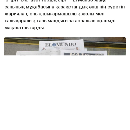
санының мұқабасына қазақстандық әншінің суретін
жариялап, оның шығармашылық жолы мен
халықаралық танымалдығына арналған көлемді
мақала шығарды.
Фото: Dimashnewskz