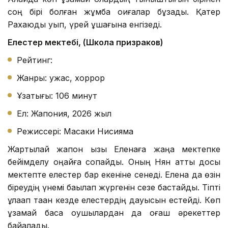
соң бірі болған жұмбақ оқиғалар бұзады. Қатер
Рахаюды қуып, үрей құшағына енгізеді.
Елестер мектебі, (Школа призраков)
Рейтинг:
Жанры: ужас, хоррор
Ұзақтығы: 106 минут
Ел: Жапония, 2026 жыл
Режиссері: Масаки Нисияма
Жартылай жапон қызы Еленаға жаңа мектепке
бейімделу оңайға соқпайды. Оның Нян атты досы
мектепте елестер бар екеніне сенеді. Елена да өзін
біреудің үнемі бақылап жүргенін сезе бастайды. Тіпті
құлаққап таққан кезде елестердің дауысын естейді. Көп
ұзамай басқа оқушылардан да оғаш әрекеттер
байқалады.