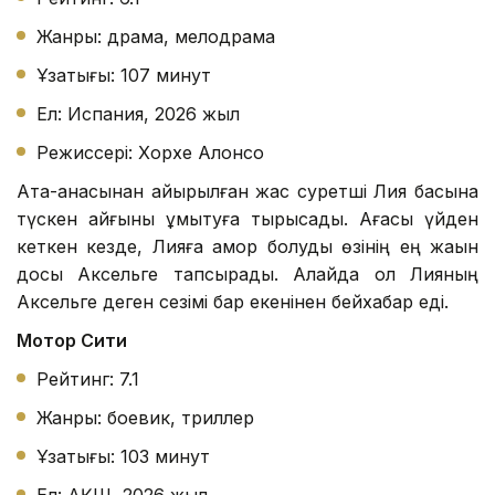
Жанры: драма, мелодрама
Ұзақтығы: 107 минут
Ел: Испания, 2026 жыл
Режиссері: Хорхе Алонсо
Ата-анасынан айырылған жас суретші Лия басына
түскен қайғыны ұмытуға тырысады. Ағасы үйден
кеткен кезде, Лияға қамқор болуды өзінің ең жақын
досы Аксельге тапсырады. Алайда ол Лияның
Аксельге деген сезімі бар екенінен бейхабар еді.
Мотор Сити
Рейтинг: 7.1
Жанры: боевик, триллер
Ұзақтығы: 103 минут