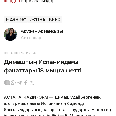
жерден
көре аласыздар.
Мәдениет
Астана
Кино
Аружан Арманқызы
Авторлар
03:04, 08 Тамыз 2026
Димаштың Испаниядағы
фанаттары 18 мыңға жетті
АСТАНА. KAZINFORM — Димаш Құдайбергеннің
шығармашылығы Испанияның беделді
басылымдарының назарын тағы аударды. Елдегі ең
ірі ұлттық газеттердің бірі — El Mundo жаңа