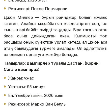
Ел: АҚШ, 2026 жыл
Режиссері: Потси Пончироли
Джон Миллер — бұрын рейнджер болып жұмыс
істеген. Алайда махаббатын кездестірген соң, ол
тыныш әрі бейбіт өмірді таңдады. Бірақ тағдыр оған
басқа сынақ дайындаған екен. Қылмыстық топ
басшысы оның сүйіктісін ұрлап кетеді, ал Джон аса
қатаң бақылаудағы түрмеге қамалады. Ол әділеттілікті
өз қолымен орнатуға мәжбүр болады.
Тамырлар: Вампирлер туралы дастан, (Корни:
Сага о вампирах)
Жанры: ужас
Ұзақтығы: 93 минут
Ел: Ұлыбритания, 2026 жыл
Режиссері: Марко Ван Белль