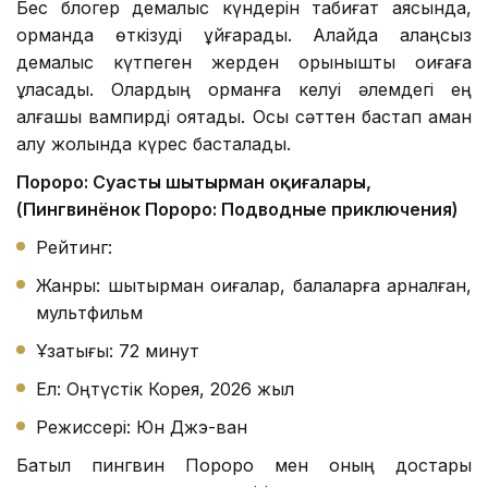
Бес блогер демалыс күндерін табиғат аясында,
орманда өткізуді ұйғарады. Алайда алаңсыз
демалыс күтпеген жерден қорқынышты оқиғаға
ұласады. Олардың орманға келуі әлемдегі ең
алғашқы вампирді оятады. Осы сәттен бастап аман
қалу жолында күрес басталады.
Пороро: Суасты шытырман оқиғалары,
(Пингвинёнок Пороро: Подводные приключения)
Рейтинг:
Жанры: шытырман оқиғалар, балаларға арналған,
мультфильм
Ұзақтығы: 72 минут
Ел: Оңтүстік Корея, 2026 жыл
Режиссері: Юн Джэ-ван
Батыл пингвин Пороро мен оның достары