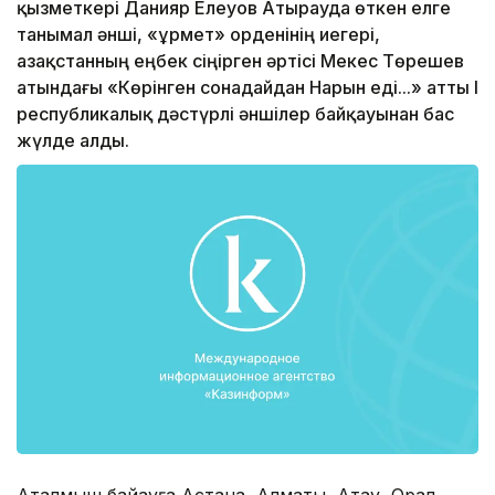
қызметкері Данияр Елеуов Атырауда өткен елге
танымал әнші, «Құрмет» орденінің иегері,
Қазақстанның еңбек сіңірген әртісі Мекес Төрешев
атындағы «Көрінген сонадайдан Нарын еді...» атты І
республикалық дәстүрлі әншілер байқауынан бас
жүлде алды.
Аталмыш байқауға Астана, Алматы, Ақтау, Орал,