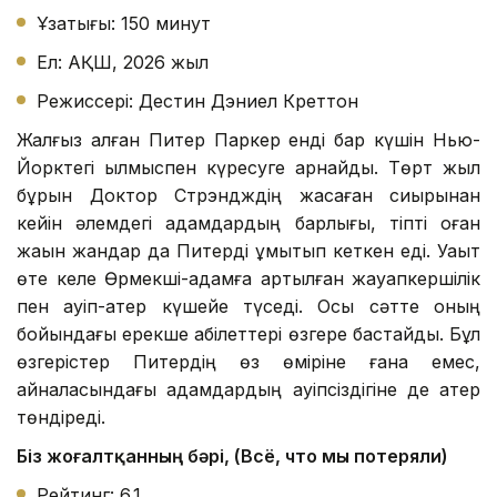
Ұзақтығы: 150 минут
Ел: АҚШ, 2026 жыл
Режиссері: Дестин Дэниел Креттон
Жалғыз қалған Питер Паркер енді бар күшін Нью-
Йорктегі қылмыспен күресуге арнайды. Төрт жыл
бұрын Доктор Стрэндждің жасаған сиқырынан
кейін әлемдегі адамдардың барлығы, тіпті оған
жақын жандар да Питерді ұмытып кеткен еді. Уақыт
өте келе Өрмекші-адамға артылған жауапкершілік
пен қауіп-қатер күшейе түседі. Осы сәтте оның
бойындағы ерекше қабілеттері өзгере бастайды. Бұл
өзгерістер Питердің өз өміріне ғана емес,
айналасындағы адамдардың қауіпсіздігіне де қатер
төндіреді.
Біз жоғалтқанның бәрі, (Всё, что мы потеряли)
Рейтинг: 6.1