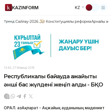
KAZINFORM
KZ
Сайлау-2026
Конституциялық реформа
Арнайы жо
Тренд:
13:45, 27 Мамыр 2015
Республикалық байқауда ақжайықтық
әнші бас жүлдені жеңіп алды - БҚО
ОРАЛ. ҚазАқпарат - Ақжайық ауданының мәдениет