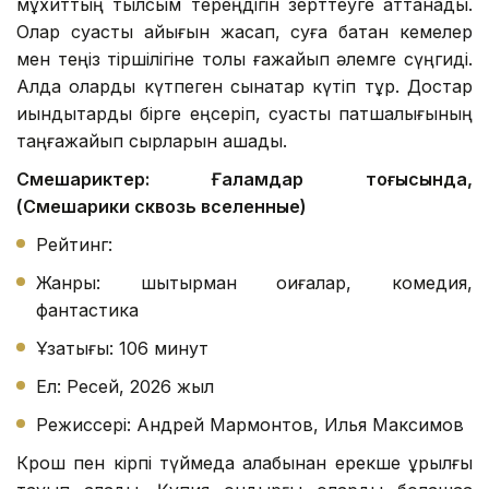
мұхиттың тылсым тереңдігін зерттеуге аттанады.
Олар суасты қайығын жасап, суға батқан кемелер
мен теңіз тіршілігіне толы ғажайып әлемге сүңгиді.
Алда оларды күтпеген сынақтар күтіп тұр. Достар
қиындықтарды бірге еңсеріп, суасты патшалығының
таңғажайып сырларын ашады.
Смешариктер: Ғаламдар тоғысында,
(Смешарики сквозь вселенные)
Рейтинг:
Жанры: шытырман оқиғалар, комедия,
фантастика
Ұзақтығы: 106 минут
Ел: Ресей, 2026 жыл
Режиссері: Андрей Мармонтов, Илья Максимов
Крош пен кірпі түймедақ алқабынан ерекше құрылғы