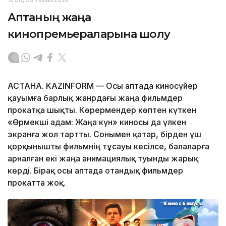
Аптаның жаңа
кинопремьераларына шолу
АСТАНА. KAZINFORM — Осы аптада киносүйер
қауымға барлық жанрдағы жаңа фильмдер
прокатқа шықты. Көрермендер көптен күткен
«Өрмекші адам: Жаңа күн» киносы да үлкен
экранға жол тартты. Сонымен қатар, бірден үш
қорқынышты фильмнің тұсауы кесілсе, балаларға
арналған екі жаңа анимациялық туынды жарық
көрді. Бірақ осы аптада отандық фильмдер
прокатта жоқ.