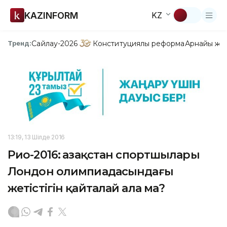
KAZINFORM
KZ
Сайлау-2026
Конституциялық реформа
Арнайы жо
Тренд:
13:19, 13 Шілде 2016
Рио-2016: Қазақстан спортшылары
Лондон олимпиадасындағы
жетістігін қайталай ала ма?