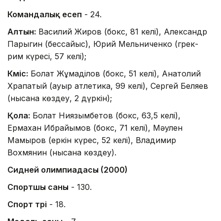
Командалық есеп
- 24.
Алтын:
Василий Жиров (бокс, 81 келі), Александр
Парыгин (бессайыс), Юрий Мельниченко (грек-
рим күресі, 57 келі);
Күміс:
Болат Жұмаділов (бокс, 51 келі), Анатолий
Храпатый (ауыр атлетика, 99 келі), Сергей Беляев
(нысана көздеу, 2 дүркін);
Қола:
Болат Ниязымбетов (бокс, 63,5 келі),
Ермахан Ибрайымов (бокс, 71 келі), Мәулен
Мамыров (еркін күрес, 52 келі), Владимир
Вохмянин (нысана көздеу).
Сидней олимпиадасы (2000)
Спортшы саны
- 130.
Спорт түрі
- 18.