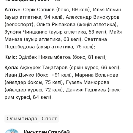
Алтын:
Серік Сәпиев (бокс, 69 келі), Илья Ильин
(ауыр атлетика, 94 келі), Александр Винокуров
(велоспорт), Ольга Рыпакова (жеңіл атлетика),
Зүлфия Чиншанло (ауыр атлетика, 53 келі), Майя
Манеза (ауыр атлетика, 63 келі), Светлана
Подобедова (ауыр атлетика, 75 келі);
Күміс:
Әділбек Ниязымбетов (бокс, 81 келі);
Қола:
Ақжүрек Таңатаров (еркін күрес, 66 келі),
Иван Дычко (бокс, +91 келі), Марина Вольнова
(әйелдер боксы, 75 келі), Гүзель Манюрова
(әйелдер күресі, 72 келі), Даниял Гаджиев (грек-
рим күресі, 84 келі).
Олимпиада
Спорт
Күнсұлтан Отарбай