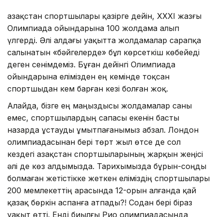
Қазақстан спортшылары қазірге дейін, XXXI жазғы
Олимпиада ойындарына 100 жолдама алып
үлгерді. Әлі алдағы уақытта жолдамалар сарапқа
салынатын «бәйгелерде» бұл көрсеткіш көбейеді
деген сенімдеміз. Бұған дейінгі Олимпиада
ойындарына елімізден ең кемінде тоқсан
спортшыдан кем барған кезі болған жоқ.
Алайда, бізге ең маңыздысы жолдамалар саны
емес, спортшылардың сапасы екенін басты
назарда ұстауды ұмытпағанымыз абзал. Лондон
олимпиадасынан бері төрт жыл өтсе де сол
кездегі Қазақстан спортшыларының жарқын жеңісі
әлі де көз алдымызда. Тарихымызда бұрын-соңды
болмаған жетістікке жеткен еліміздің спортшылары
200 мемлекеттің арасында 12-орын алғанда қай
қазақ бөркін аспанға атпады?! Содан бері біраз
уақыт өтті. Енді биылғы Рио олимпиадасында