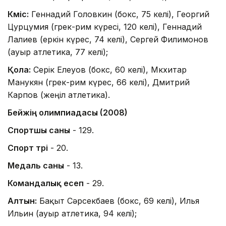
Күміс:
Геннадий Головкин (бокс, 75 келі), Георгий
Цурцумия (грек-рим күресі, 120 келі), Геннадий
Лалиев (еркін күрес, 74 келі), Сергей Филимонов
(ауыр атлетика, 77 келі);
Қола:
Серік Елеуов (бокс, 60 келі), Мкхитар
Манукян (грек-рим күрес, 66 келі), Дмитрий
Карпов (жеңіл атлетика).
Бейжің олимпиадасы (2008)
Спортшы саны
- 129.
Спорт түрі
- 20.
Медаль саны
- 13.
Командалық есеп
- 29.
Алтын:
Бақыт Сәрсекбаев (бокс, 69 келі), Илья
Ильин (ауыр атлетика, 94 келі);