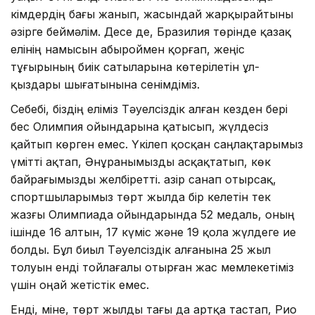
кімдердің бағы жанып, жасындай жарқырайтыны
әзірге беймәлім. Десе де, Бразилия төрінде қазақ
елінің намысын абыроймен қорғап, жеңіс
тұғырының биік сатыларына көтерілетін ұл-
қыздары шығатынына сенімдіміз.
Себебі, біздің еліміз Тәуелсіздік алған кезден бері
бес Олимпия ойындарына қатысып, жүлдесіз
қайтып көрген емес. Үкілеп қосқан саңлақтарымыз
үмітті ақтап, Әнұранымызды асқақтатып, көк
байрағымызды желбіретті. Қазір санап отырсақ,
спортшыларымыз төрт жылда бір келетін тек
жазғы Олимпиада ойындарында 52 медаль, оның
ішінде 16 алтын, 17 күміс және 19 қола жүлдеге ие
болды. Бұл биыл Тәуелсіздік алғанына 25 жыл
толуын енді тойлағалы отырған жас мемлекетіміз
үшін оңай жетістік емес.
Енді, міне, төрт жылды тағы да артқа тастап, Рио