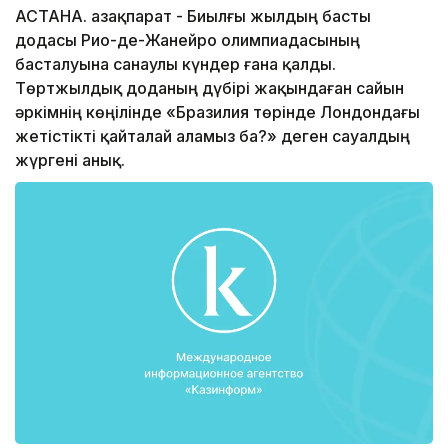
АСТАНА. Қазақпарат - Биылғы жылдың басты
додасы Рио-де-Жанейро олимпиадасының
басталуына санаулы күндер ғана қалды.
Төртжылдық доданың дүбірі жақындаған сайын
әркімнің көңілінде «Бразилия төрінде Лондондағы
жетістікті қайталай аламыз ба?» деген сауалдың
жүргені анық.