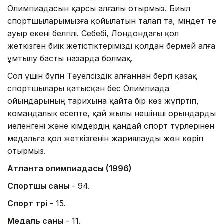
Олимпиадасын қарсы алғалы отырмыз. Биыл
спортшыларымызға қойылатын талап та, міндет те
ауыр екені белгілі. Себебі, Лондондағы қол
жеткізген биік жетістіктерімізді қолдан бермей алға
ұмтылу басты назарда болмақ.
Сол үшін бүгін Тәуелсіздік алғаннан бергі қазақ
спортшылары қатысқан бес Олимпиада
ойындарының тарихына қайта бір көз жүгіртіп,
командалык есепте, қай жылы нешінші орындарды
иеленгені және кімдердің қандай спорт түрлерінен
медальға қол жеткізгенін жариялауды жөн көріп
отырмыз.
Атланта олимпиадасы (1996)
Спортшы саны
- 94.
Спорт түрі
- 15.
Медаль саны
- 11.