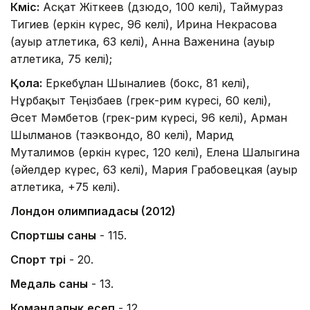
Күміс:
Асқат Жіткеев (дзюдо, 100 келі), Таймураз
Тигиев (еркін күрес, 96 келі), Ирина Некрасова
(ауыр атлетика, 63 келі), Анна Важенина (ауыр
атлетика, 75 келі);
Қола:
Еркебұлан Шыналиев (бокс, 81 келі),
Нұрбақыт Теңізбаев (грек-рим күресі, 60 келі),
Әсет Мәмбетов (грек-рим күресі, 96 келі), Арман
Шылманов (таэквондо, 80 келі), Марид
Муталимов (еркін күрес, 120 келі), Елена Шалыгина
(әйелдер күрес, 63 келі), Мария Грабовецкая (ауыр
атлетика, +75 келі).
Лондон олимпиадасы (2012)
Спортшы саны
- 115.
Спорт түрі
- 20.
Медаль саны
- 13.
Командалық есеп
- 12.