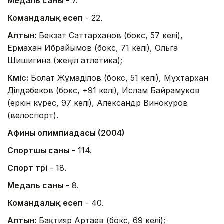
Медаль саны
- 7.
Командалық есеп
- 22.
Алтын:
Бекзат Саттарханов (бокс, 57 келі),
Ермахан Ибрайымов (бокс, 71 келі), Ольга
Шишигина (жеңіл атлетика);
Күміс:
Болат Жұмаділов (бокс, 51 келі), Мұхтархан
Ділдәбеков (бокс, +91 келі), Ислам Байрамуков
(еркін күрес, 97 келі), Александр Винокуров
(велоспорт).
Афины олимпиадасы (2004)
Спортшы саны
- 114.
Спорт түрі
- 18.
Медаль саны
- 8.
Командалық есеп
- 40.
Алтын:
Бақтияр Артаев (бокс, 69 келі);