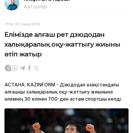
Авторлар
17:59, 05 Тамыз 2026
Елімізде алғаш рет дзюдодан
халықаралық оқу-жаттығу жиыны
өтіп жатыр
АСТАНА. KAZINFORM - Дзюдодан Қазақстандағы
алғашқы халықаралық оқу-жаттығу жиынына
әлемнің 30 елінен 700-ден астам спортшы келді.