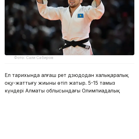
Фото: Сали Сабиров
Ел тарихында алғаш рет дзюдодан халықаралық
оқу-жаттығу жиыны өтіп жатыр. 5-15 тамыз
күндері Алматы облысындағы Олимпиадалық
даярлау базасында әлемнің 30 елінен келген 700-
ден астам спортшы бірлескен дайындық
жұмыстарын жүргізіп жатыр.
Туризм және спорт министрлігі мәліметінше,
халықаралық оқу-жаттығу жиынына әлемдік