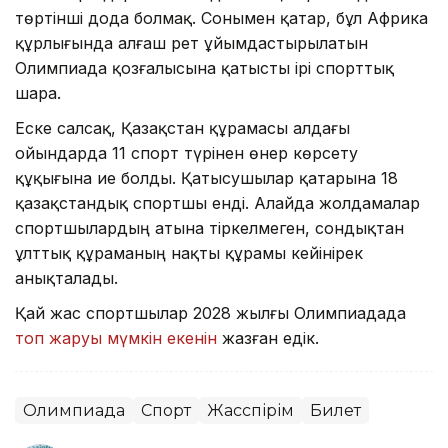
төртінші дода болмақ. Сонымен қатар, бұл Африка
құрлығында алғаш рет ұйымдастырылатын
Олимпиада қозғалысына қатысты ірі спорттық
шара.
Еске салсақ, Қазақстан құрамасы алдағы
ойындарда 11 спорт түрінен өнер көрсету
құқығына ие болды. Қатысушылар қатарына 18
қазақстандық спортшы енді. Алайда жолдамалар
спортшылардың атына тіркелмеген, сондықтан
ұлттық құраманың нақты құрамы кейінірек
анықталады.
Қай жас спортшылар 2028 жылғы Олимпиадада
топ жаруы мүмкін екенін
жазған едік.
Олимпиада
Спорт
Жасөспірім
Билет