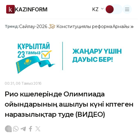
KAZINFORM
KZ
Сайлау-2026
Конституциялық реформа
Арнайы жо
Тренд:
00:31, 06 Тамыз 2016
Рио көшелерінде Олимпиада
ойындарының ашылуы күні көптеген
наразылықтар өтуде (ВИДЕО)