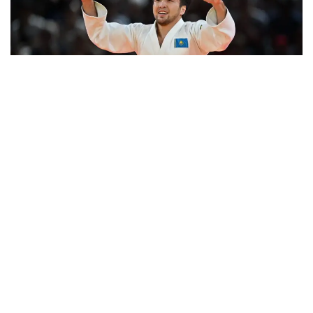
Фото: Сали Сабиров
Ел тарихында алғаш рет дзюдодан халықаралық
оқу-жаттығу жиыны өтіп жатыр. 5-15 тамыз
күндері Алматы облысындағы Олимпиадалық
даярлау базасында әлемнің 30 елінен келген 700-
ден астам спортшы бірлескен дайындық
жұмыстарын жүргізіп жатыр.
Туризм және спорт министрлігі мәліметінше,