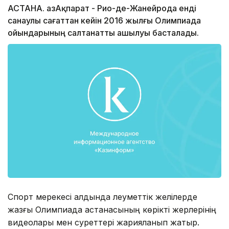
АСТАНА. ҚазАқпарат - Рио-де-Жанейрода енді
санаулы сағаттан кейін 2016 жылғы Олимпиада
ойындарының салтанатты ашылуы басталады.
Спорт мерекесі алдында әлеуметтік желілерде
жазғы Олимпиада астанасының көрікті жерлерінің
видеолары мен суреттері жарияланып жатыр.