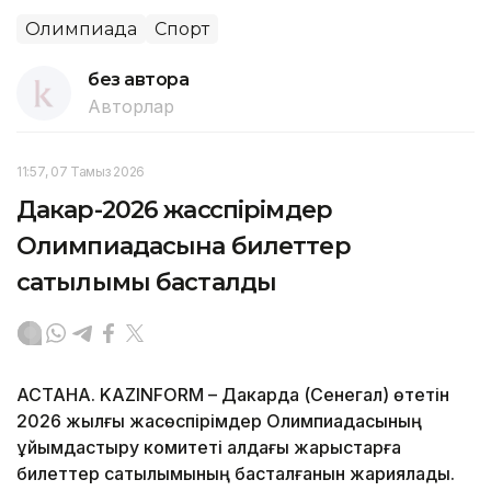
Олимпиада
Спорт
без автора
Авторлар
11:57, 07 Тамыз 2026
Дакар-2026 жасөспірімдер
Олимпиадасына билеттер
сатылымы басталды
АСТАНА. KAZINFORM – Дакарда (Сенегал) өтетін
2026 жылғы жасөспірімдер Олимпиадасының
ұйымдастыру комитеті алдағы жарыстарға
билеттер сатылымының басталғанын жариялады.