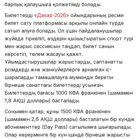
барлық қалаушыға қолжетімді болады.
Билеттерді
«Дакар-2026»
ойындарының ресми
билет сату платформасы арқылы онлайн түрде
сатып алуға болады. Ол үшін пайдаланушылар
жүйеде тіркеліп, өздерін қызықтыратын спорт түрі
мен жарыс сессиясын таңдап, билет санын
көрсетіп, төлем жасауы қажет.
Ұйымдастырушылар жарыстарды, салтанатты
рәсімдерді және жанкүйерлерге арналған іс-
шараларды тамашалауға мүмкіндік беретін
бірнеше санаттағы билеттерді ұсынған.
Билеттердің бағасы 1000 КФА франкінен (шамамен
1,8 АҚШ доллары) басталады.
Сонымен қатар, құны 1500 КФА франкінен
(шамамен 2,6 АҚШ доллары) басталатын бір күндік
абонементтер (Day Pass) сатылымға шығарылады.
Олар көрерменге бір күн ішінде бірнеше жарысты