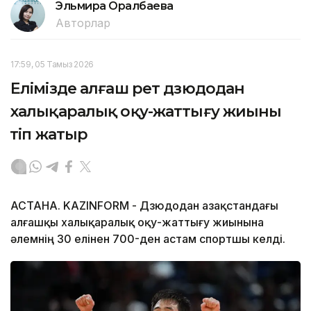
Эльмира Оралбаева
Авторлар
17:59, 05 Тамыз 2026
Елімізде алғаш рет дзюдодан
халықаралық оқу-жаттығу жиыны
өтіп жатыр
АСТАНА. KAZINFORM - Дзюдодан Қазақстандағы
алғашқы халықаралық оқу-жаттығу жиынына
әлемнің 30 елінен 700-ден астам спортшы келді.