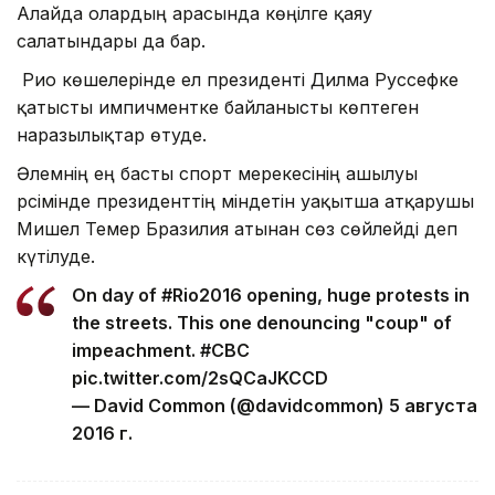
Алайда олардың арасында көңілге қаяу
салатындары да бар.
Рио көшелерінде ел президенті Дилма Руссефке
қатысты импичментке байланысты көптеген
наразылықтар өтуде.
Әлемнің ең басты спорт мерекесінің ашылуы
рәсімінде президенттің міндетін уақытша атқарушы
Мишел Темер Бразилия атынан сөз сөйлейді деп
күтілуде.
On day of #Rio2016 opening, huge protests in
the streets. This one denouncing "coup" of
impeachment. #CBC
pic.twitter.com/2sQCaJKCCD
— David Common (@davidcommon) 5 августа
2016 г.