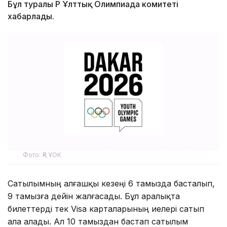
Бұл туралы ҚР Ұлттық Олимпиада комитеті
хабарлады.
Фото: ҚР ҰОК
Сатылымның алғашқы кезеңі 6 тамызда басталып,
9 тамызға дейін жалғасады. Бұл аралықта
билеттерді тек Visa карталарының иелері сатып
ала алады. Ал 10 тамыздан бастап сатылым