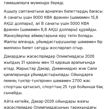
тамашалауға мүмкіндік береді.
Ашылу салтанатына арналған билеттердің бағасы
А санаты үшін 9000 КФА франкін (шамамен 15,8
АҚШ доллары), ал B санаты үшін 5000 КФА
франкін (шамамен 8,8 АҚШ доллары) құрайды.
Жанкүйерлер аймақтарына кіру тегін болады.
Жалпы алғанда, ұйымдастырушылар шамамен бір
миллион билет сатуды жоспарлап отыр.
Дакардағы жасөспірімдер Олимпиадасы 2026
жылдың 31 қазаны мен 13 қараша аралығында
өтеді. Жарыстар Дакар, Диамниадио және Сали
қалаларында ұйымдастырылады. Ойындарға
әлемнің түкпір-түкпірінен шамамен 2700 жас
спортшы қатысып, спорттың 25 түрі бойынша бақ
сынайды.
Айта кетейік, Дакар-2026 ойындары жазғы
жасөспірімдер Олимпиадасының тарихындағы