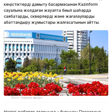
кеңістіктерді дамыту басқармасынан Kazinform
сауалына жолдаған жауапта биыл шаһарда
саябақтарды, скверлерді және жағалауларды
абаттандыру жұмыстары жалғасатынын айтты.
Фото: Алматы әкімдігі
Негізгі жобалар қатарында – бұрынғы Президент