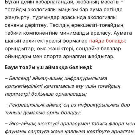
Бұған дейін хабарлағандай, жобаның мақсаты -
тоғайды экологиялық маңызы бар аумақ ретінде
жаңғырту, тұрғындар арасында экологиялық
сананы дәріптеу. Тәсілдің ерекшелігі-тоғайдың
табиғи компонентіне минималды араласу. Аумақта
шағын архитектуралық формалар
пайда болады
:
орындықтар, қоқыс жәшіктері, сондай-ақ балалар
ойындары мен спортқа арналған жабдықтар.
Баум тоғайы үш аймаққа бөлінеді:
– Белсенді аймақ-ашық инфрақұрылымға
қолжетімділікті қамтамасыз ету үшін тоғайдың
периметрі бойынша орналасады;
– Рекреациялық аймақ-ең аз инфрақұрылымы бар
тыныш демалыс орны болады;
– Эко-аймақ шектеулі араласумен табиғи флора мен
фаунаны сақтауға және қалпына келтіруге арналған.