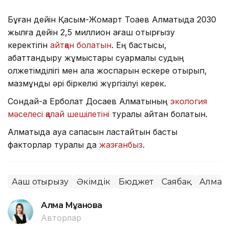
Бұған дейін Қасым-Жомарт Тоқаев Алматыда 2030
жылға дейін 2,5 миллион ағаш отырғызу
керектігін
айтқан болатын
. Ең бастысы,
абаттандыру жұмыстары суармалы судың
қолжетімділігі мен қала жоспарын ескере отырып,
мазмұнды әрі біркелкі жүргізілуі керек.
Сондай-ақ Ерболат Досаев Алматының
экология
мәселесі қалай шешілетіні
туралы айтқан болатын.
Алматыда ауа сапасын ластайтын басты
факторлар туралы да
жазғанбыз
.
Ағаш отырғызу
Әкімдік
Бюджет
Саябақ
Алмат
Алма Мұқанова
Авторлар