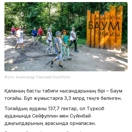
Фото: Александр Павский/ Kazinform
Қаланың басты табиғи нысандарының бірі – Баум
тоғайы. Бұл жұмыстарға 3,3 млрд теңге бөлінген.
Тоғайдың ауданы 137,7 гектар, ол Түрксіб
ауданында Сейфуллин мен Сүйінбай
даңғылдарының арасында орналасқан.