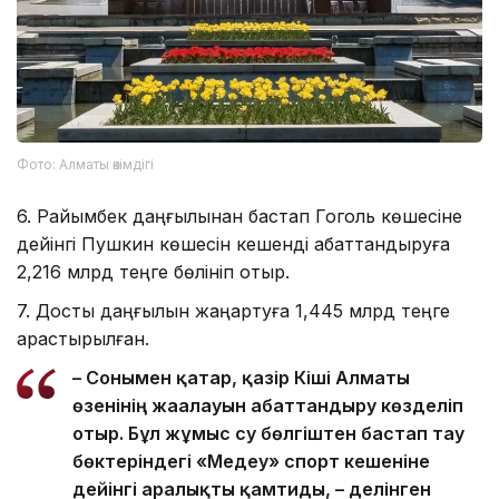
Фото: Алматы әкімдігі
6. Райымбек даңғылынан бастап Гоголь көшесіне
дейінгі Пушкин көшесін кешенді абаттандыруға
2,216 млрд теңге бөлініп отыр.
7. Достық даңғылын жаңартуға 1,445 млрд теңге
қарастырылған.
– Сонымен қатар, қазір Кіші Алматы
өзенінің жағалауын абаттандыру көзделіп
отыр. Бұл жұмыс су бөлгіштен бастап тау
бөктеріндегі «Медеу» спорт кешеніне
дейінгі аралықты қамтиды, – делінген