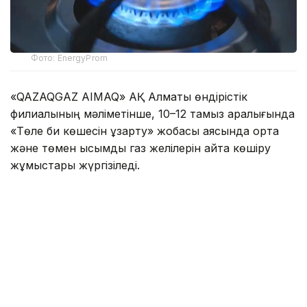
Фото: EnergyProm
«QAZAQGAZ AIMAQ» АҚ Алматы өндірістік
филиалының мәліметінше, 10–12 тамыз аралығында
«Төле би көшесін ұзарту» жобасы аясында орта
және төмен қысымды газ желілерін қайта көшіру
жұмыстары жүргізіледі.
Осыған байланысты көрсетілген кезеңде
Сабденов — Алатау — Әшімов — Райымбек
көшелерінің шекарасындағы тұрғын үйлер мен
өзге де нысандарға газ беру уақытша тоқтатылады.
Жалпы аудан бойынша 1 153 жеке тұрғын үй, 515
көппәтерлі тұрғын үй (барлығы 5 112 пәтер) және 5
өндірістік кәсіпорында газ болмайды.