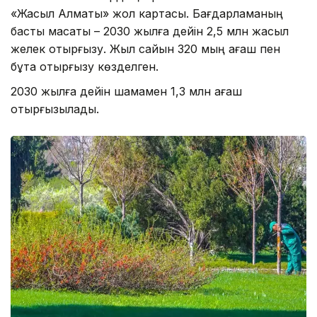
«Жасыл Алматы» жол картасы. Бағдарламаның
басты мақсаты – 2030 жылға дейін 2,5 млн жасыл
желек отырғызу. Жыл сайын 320 мың ағаш пен
бұта отырғызу көзделген.
2030 жылға дейін шамамен 1,3 млн ағаш
отырғызылады.