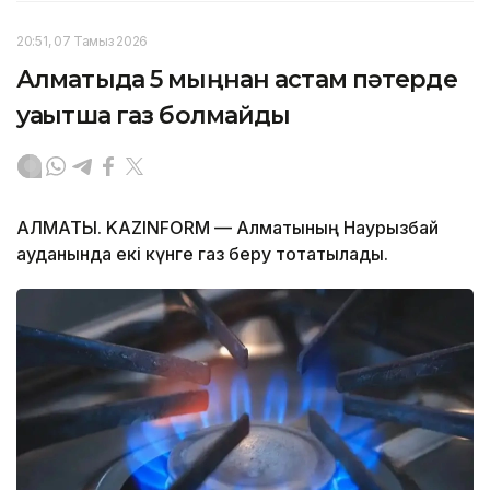
20:51, 07 Тамыз 2026
Алматыда 5 мыңнан астам пәтерде
уақытша газ болмайды
АЛМАТЫ. KAZINFORM — Алматының Наурызбай
ауданында екі күнге газ беру тоқтатылады.