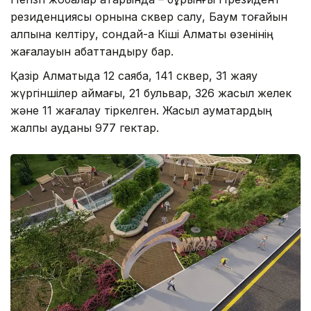
резиденциясы орнына сквер салу, Баум тоғайын
қалпына келтіру, сондай-ақ Кіші Алматы өзенінің
жағалауын абаттандыру бар.
Қазір Алматыда 12 саябақ, 141 сквер, 31 жаяу
жүргіншілер аймағы, 21 бульвар, 326 жасыл желек
және 11 жағалау тіркелген. Жасыл аумақтардың
жалпы ауданы 977 гектар.