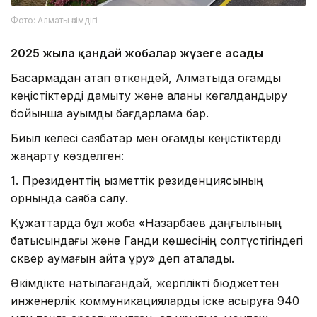
Фото: Алматы әкімдігі
2025 жылға қандай жобалар жүзеге асады
Басқармадан атап өткендей, Алматыда қоғамдық
кеңістіктерді дамыту және қаланы көгалдандыру
бойынша ауқымды бағдарлама бар.
Биыл келесі саябақтар мен қоғамдық кеңістіктерді
жаңарту көзделген:
1. Президенттің қызметтік резиденциясының
орнында саябақ салу.
Құжаттарда бұл жоба «Назарбаев даңғылының
батысындағы және Ганди көшесінің солтүстігіндегі
сквер аумағын қайта құру» деп аталады.
Әкімдікте нақтылағандай, жергілікті бюджеттен
инженерлік коммуникацияларды іске асыруға 940