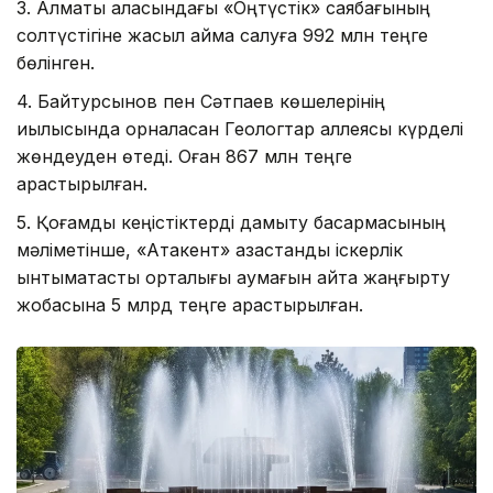
3. Алматы қаласындағы «Оңтүстік» саябағының
солтүстігіне жасыл аймақ салуға 992 млн теңге
бөлінген.
4. Байтурсынов пен Сәтпаев көшелерінің
қиылысында орналасқан Геологтар аллеясы күрделі
жөндеуден өтеді. Оған 867 млн теңге
қарастырылған.
5. Қоғамдық кеңістіктерді дамыту басқармасының
мәліметінше, «Атакент» қазақстандық іскерлік
ынтымақтастық орталығы аумағын қайта жаңғырту
жобасына 5 млрд теңге қарастырылған.