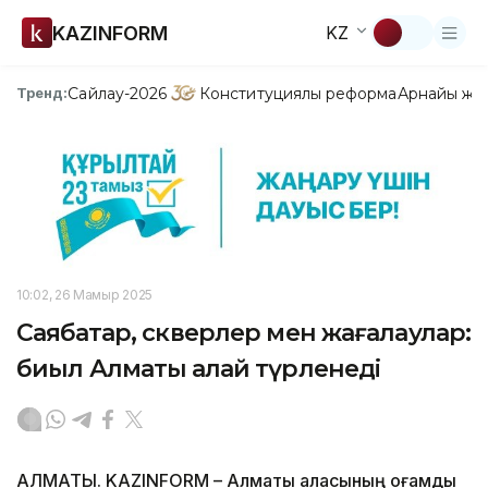
KAZINFORM
KZ
Сайлау-2026
Конституциялық реформа
Арнайы жо
Тренд:
10:02, 26 Мамыр 2025
Саябақтар, скверлер мен жағалаулар:
биыл Алматы қалай түрленеді
АЛМАТЫ. KAZINFORM – Алматы қаласының қоғамдық