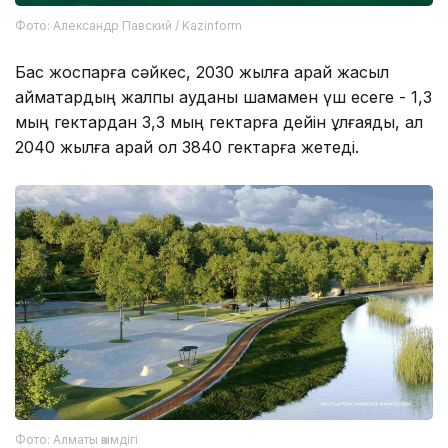
Фото: Александр Павский / Kazinform
Бас жоспарға сәйкес, 2030 жылға қарай жасыл
аймақтардың жалпы ауданы шамамен үш есеге - 1,3
мың гектардан 3,3 мың гектарға дейін ұлғаяды, ал
2040 жылға қарай ол 3840 гектарға жетеді.
Фото: Алматы әкімдігі