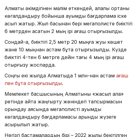
Алматы әкімдігінен мәлім еткендей, қалалық ортаны
көгалдандыру бойынша ауқымды бағдарлама іске
асып жатыр. Жыл басынан бері мегаполисте биіктігі
6 метрден асатын 2 мың ірі ағаш отырғызылды.
Сондай-ақ, биіктігі 2,5 метр 20 мыңға жуық көшет
және 10 мыңнан астам бұта отырғызылды. Күзде
биіктігі 4-тен 6 метрге дейін тағы 4 мың ірі ағаш
отырғызу жоспарда.
Соңғы екі жылда Алматыда 1 млн-нан астам
ағаш
пен бұта отырғызылды
.
Мемлекет басшысының Алматыны «жасыл қала»
ретінде қайта жаңғырту жөніндегі тапсырмасын
орындау аясында мегаполисті ауқымды
көгалдандыру бағдарламасы қарқынды жүзеге
асырылып жатыр.
Негізгі бастамалардың бірі – 2022 жылы бекітілген