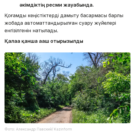
әкімдіктің ресми жауабында.
Қоғамдық кеңістіктерді дамыту басқармасы барлық
жобада автоматтандырылған суару жүйелері
енгізілгенін нақтылады.
Қалаға қанша ағаш отырғызылды
Фото: Александр Павский/ Kazinform