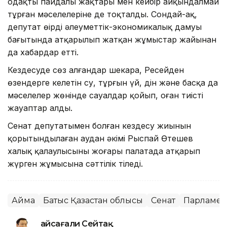
одақтың пайдалы жақтары мен кейбір айқындалмай
тұрған мәселелеріне де тоқталды. Сондай-ақ,
депутат өңірдің әлеуметтік-экономикалық дамуы
бағытында атқарылып жатқан жұмыстар жайынан
да хабардар етті.
Кездесуде сөз алғандар шекара, Ресейден
өзендерге келетін су, тұрғын үй, дін және басқа да
мәселелер жөнінде сауалдар қойып, оған тиісті
жауаптар алды.
Сенат депутатымен болған кездесу жиынын
қорытындылаған аудан әкімі Рыспай Өтешев
халық қалаулысының жоғары палатада атқарып
жүрген жұмысына сәттілік тіледі.
Аймақ
Батыс Қазақстан облысы
Сенат
Парламен
Ғайсағали Сейтақ