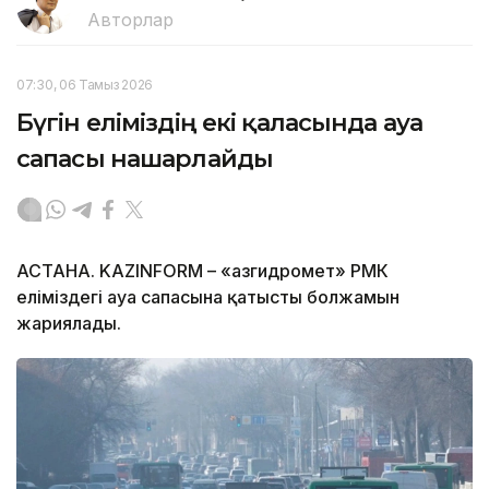
Авторлар
07:30, 06 Тамыз 2026
Бүгін еліміздің екі қаласында ауа
сапасы нашарлайды
АСТАНА. KAZINFORM – «Қазгидромет» РМК
еліміздегі ауа сапасына қатысты болжамын
жариялады.