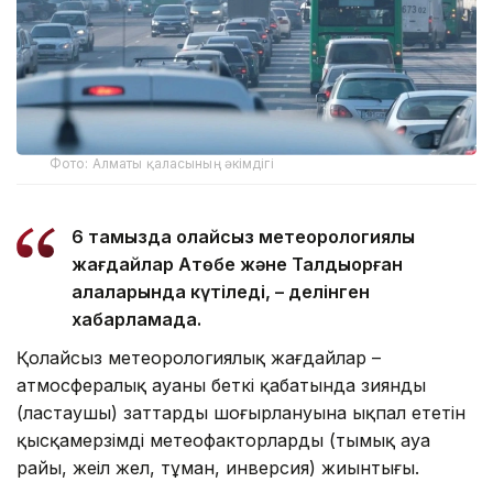
Фото: Алматы қаласының әкімдігі
6 тамызда қолайсыз метеорологиялық
жағдайлар Ақтөбе және Талдықорған
қалаларында күтіледі, – делінген
хабарламада.
Қолайсыз метеорологиялық жағдайлар –
атмосфералық ауаның беткі қабатында зиянды
(ластаушы) заттардың шоғырлануына ықпал ететін
қысқамерзімді метеофакторлардың (тымық ауа
райы, жеңіл жел, тұман, инверсия) жиынтығы.