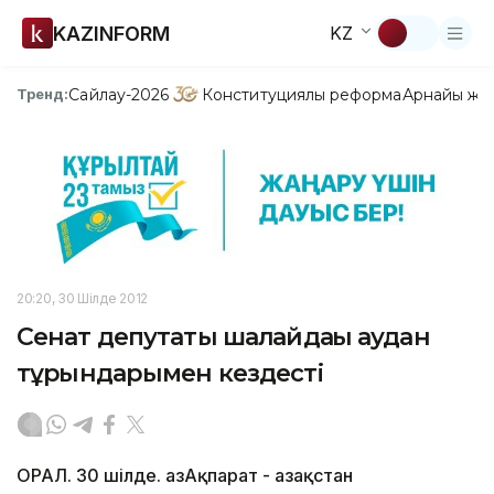
KAZINFORM
KZ
Сайлау-2026
Конституциялық реформа
Арнайы жо
Тренд:
20:20, 30 Шілде 2012
Сенат депутаты шалғайдағы аудан
тұрғындарымен кездесті
ОРАЛ. 30 шілде. ҚазАқпарат - Қазақстан