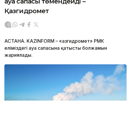
ауа сапасы төмендейді –
Қазгидромет
АСТАНА. KAZINFORM – «Қазгидромет» РМК
еліміздегі ауа сапасына қатысты болжамын
жариялады.