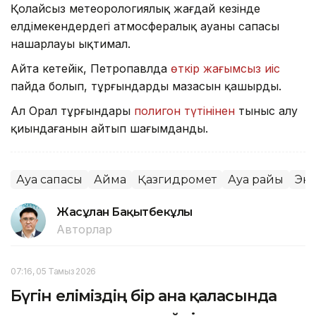
Қолайсыз метеорологиялық жағдай кезінде
елдімекендердегі атмосфералық ауаның сапасы
нашарлауы ықтимал.
Айта кетейік, Петропавлда
өткір жағымсыз иіс
пайда болып, тұрғындардың мазасын қашырды.
Ал Орал тұрғындары
полигон түтінінен
тыныс алу
қиындағанын айтып шағымданды.
Ауа сапасы
Аймақ
Қазгидромет
Ауа райы
Эк
Жасұлан Бақытбекұлы
Авторлар
07:16, 05 Тамыз 2026
Бүгін еліміздің бір ғана қаласында