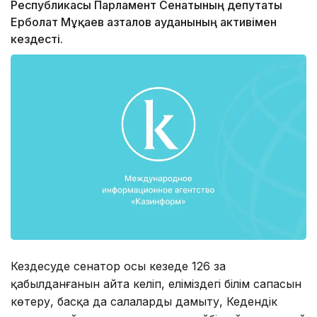
Республикасы Парламент Сенатының депутаты
Ерболат Мұқаев Қазталов ауданының активімен
кездесті.
Кездесуде сенатор осы кезеңде 126 заң
қабылданғанын айта келіп, еліміздегі білім сапасын
көтеру, басқа да салаларды дамыту, Кедендік