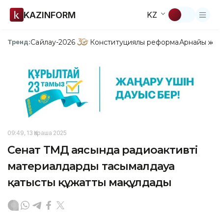
KAZINFORM
KZ
Сайлау-2026
Конституциялық реформа
Арнайы жо
Тренд:
09:49, 13 Қараша 2025
Сенат ТМД аясында радиоактивті
материалдарды тасымалдауға
қатысты құжатты мақұлдады