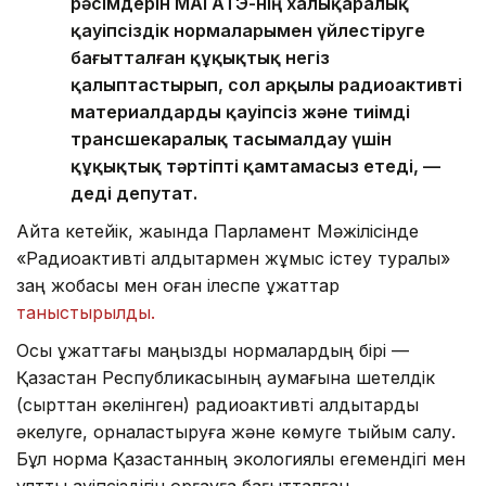
рәсімдерін МАГАТЭ-нің халықаралық
қауіпсіздік нормаларымен үйлестіруге
бағытталған құқықтық негіз
қалыптастырып, сол арқылы радиоактивті
материалдарды қауіпсіз және тиімді
трансшекаралық тасымалдау үшін
құқықтық тәртіпті қамтамасыз етеді, —
деді депутат.
Айта кетейік, жақында Парламент Мәжілісінде
«Радиоактивті қалдықтармен жұмыс істеу туралы»
заң жобасы мен оған ілеспе құжаттар
таныстырылды.
Осы құжаттағы маңызды нормалардың бірі —
Қазақстан Республикасының аумағына шетелдік
(сырттан әкелінген) радиоактивті қалдықтарды
әкелуге, орналастыруға және көмуге тыйым салу.
Бұл норма Қазақстанның экологиялық егемендігі мен
ұлттық қауіпсіздігін қорғауға бағытталған