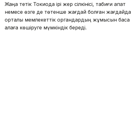
Жаңа тетік Токиода ірі жер сілкінісі, табиғи апат
немесе өзге де төтенше жағдай болған жағдайда
орталық мемлекеттік органдардың жұмысын басқа
қалаға көшіруге мүмкіндік береді.
Заң жобасын Либералдық-демократиялық партия
жетекшілік ететін билеуші коалиция ұсынды.
Жаңа нормаларға сәйкес, премьер-министр халық
саны мен экономикалық даму деңгейіне қойылатын
талаптарға сай келетін префектуралардың ішінен
резервтік астананы таңдауға құқылы болады. Шешім
өңірлердің өтінімдері негізінде қабылданады.
Бұл бастама былтыр қазанда Либералдық-
демократиялық партия мен Жапонияның
инновациялық партиясы (JIP) арасында жасалған
коалициялық келісімнің бір бөлігі болды. Заңды
қолдаушылардың пікірінше, резервтік астана
ауқымды төтенше жағдай кезінде мемлекеттік