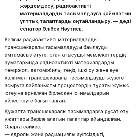
жәрдемдесу, радиоактивті
материалдарды тасымалдауға қойылатын
ұлттық талаптарды оңтайландыру, — деді
сенатор Әлібек Нәутиев.
Келісім радиоактивті материалдарды
трансшекаралық тасымалдауды бақылауды
қамтамасыз етуге, оған қатысушы мемлекеттердің
аумақтарында радиоактивті материалдарды
теміржол, автомобиль, теңіз, ішкі су және әуе
көлігімен трансшекаралық тасымалдауды жүзеге
асыруға байланысты процестердің тұрақты жұмыс
істеуіне арналған бірлескен іс–қимылдарын
үйлестіруге бағытталған.
Құжатта трансшекаралық тасымалдарға рұқсат ету
құжаттары беріле алатын талаптар айқындалған.
Оларға сәйкес:
— ядролық және радиациялық қауіпсіздікті;