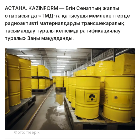
АСТАНА. KAZINFORM — Бүгін Сенаттың жалпы
отырысында «ТМД-ға қатысушы мемлекеттерде
радиоактивті материалдарды трансшекаралық
тасымалдау туралы келісімді ратификациялау
туралы» Заңы мақұлданды.
Фото: freepik