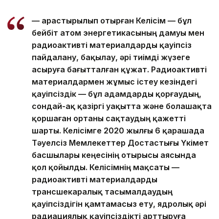
— Қарастырылып отырған Келісім — бұл
бейбіт атом энергетикасының дамуы мен
радиоактивті материалдарды қауіпсіз
пайдалану, бақылау, әрі тиімді жүзеге
асыруға бағытталған құжат. Радиоактивті
материалдармен жұмыс істеу кезіндегі
қауіпсіздік — бұл адамдарды қорғаудың,
сондай-ақ қазіргі уақытта және болашақта
қоршаған ортаны сақтаудың қажетті
шарты. Келісімге 2020 жылғы 6 қарашада
Тәуелсіз Мемлекеттер Достастығы Үкімет
басшылары кеңесінің отырысы аясында
қол қойылды. Келісімнің мақсаты —
радиоактивті материалдарды
трансшекаралық тасымалдаудың
қауіпсіздігін қамтамасыз ету, ядролық әрі
радиациялық қауіпсіздікті арттыруға