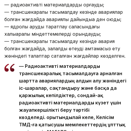
— радиоактивті материалдарды қорғауды;
— трансшекаралық тасымалдау кезінде авариялар
болған жағдайда авариялық дайындыққа ден қоюды;
— ядролық қаруды таратпау саласындағы
халықаралық міндеттемелерді орындауды;
— трансшекаралық тасымалдау кезінде авария
болған жағдайда, залалды өтеуді қамтамасыз ету
жөніндегі талаптар сақталған жағдайлар көзделген.
— Радиоактивті материалдарды
трансшекаралық тасымалдауға арналған
шартта авариялардың алдын алу жөніндегі
іс-шаралар, сақтандыру және басқа да
қаржылық кепілдіктер, сондай-ақ
радиоактивті материалдарды күзет үшін
жауапкершілікті беру тәртібі
көзделеді. Қорытындылай келе, Келісім
ТМД-ға қатысушы мемлекеттердің ұлттық