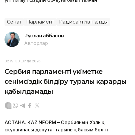
Сенат
Парламент
Радиоактивті қалдық
Руслан Ғаббасов
Авторлар
02:19, 30 Шілде 2026
Сербия парламенті үкіметке
сенімсіздік білдіру туралы қарарды
қабылдамады
АСТАНА. KAZINFORM – Сербияның Халық
скупщинасы депутаттарының басым бөлігі