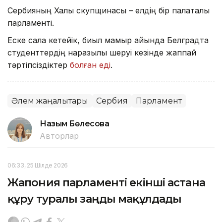
Сербияның Халық скупщинасы – елдің бір палаталы
парламенті.
Еске сала кетейік, биыл мамыр айында Белградта
студенттердің наразылық шеруі кезінде жаппай
тәртіпсіздіктер
болған еді
.
Әлем жаңалықтары
Сербия
Парламент
Назым Бөлесова
Авторлар
06:33, 25 Шілде 2026
Жапония парламенті екінші астана
құру туралы заңды мақұлдады