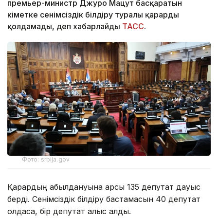
премьер-министр Джуро Мацут басқаратын
үкіметке сенімсіздік білдіру туралы қарарды
қолдамады, деп хабарлайды
ТАСС
.
Фото: srbija.gov
Қарардың қабылдануына қарсы 135 депутат дауыс
берді. Сенімсіздік білдіру бастамасын 40 депутат
қолдаса, бір депутат қалыс қалды.