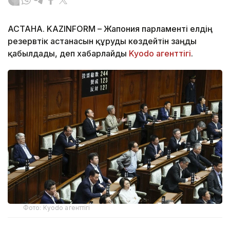
АСТАНА. KAZINFORM – Жапония парламенті елдің
резервтік астанасын құруды көздейтін заңды
қабылдады, деп хабарлайды
Kyodo агенттігі
.
Фото: Kyodo агенттігі