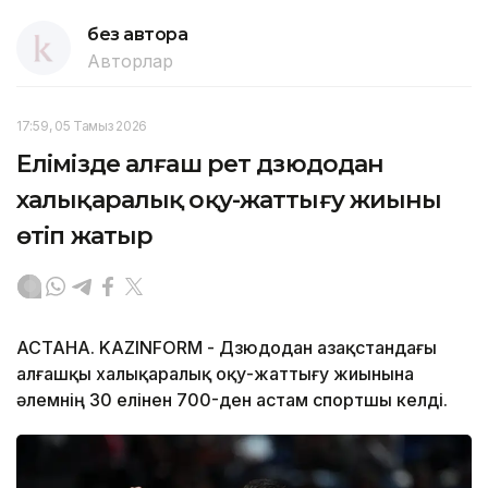
без автора
Авторлар
17:59, 05 Тамыз 2026
Елімізде алғаш рет дзюдодан
халықаралық оқу-жаттығу жиыны
өтіп жатыр
АСТАНА. KAZINFORM - Дзюдодан Қазақстандағы
алғашқы халықаралық оқу-жаттығу жиынына
әлемнің 30 елінен 700-ден астам спортшы келді.