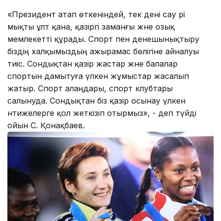
«Президент атап өткеніндей, тек дені сау әрі
мықты ұлт қана, қазіргі заманғы және озық
мемлекетті құрады. Спорт пен денешынықтыру
біздің халқымыздың ажырамас бөлігіне айналуы
тиіс. Сондықтан қазір жастар және балалар
спортын дамытуға үлкен жұмыстар жасалып
жатыр. Спорт алаңдары, спорт клубтары
салынуда. Сондықтан біз қазір осынау үлкен
нәтижелерге қол жеткізіп отырмыз», - деп түйді
ойын С. Қонақбаев.