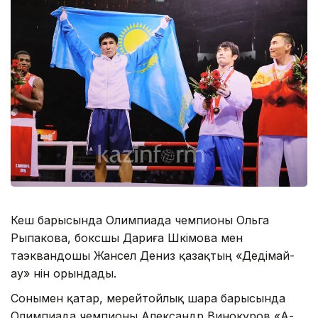
Кеш барысында Олимпиада чемпионы Ольга
Рыпакова, боксшы Дариға Шәкімова мен
таэквандошы Жансел Дениз қазақтың «Дедімай-
ау» әнін орындады.
Сонымен қатар, мерейтойлық шара барысында
Олимпиада чемпионы Александр Винокуров «А-