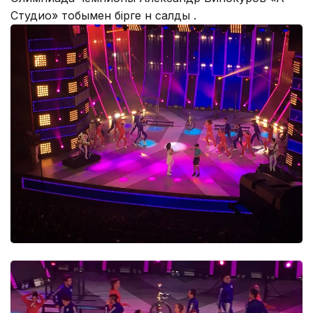
Студио» тобымен бірге ән салды .