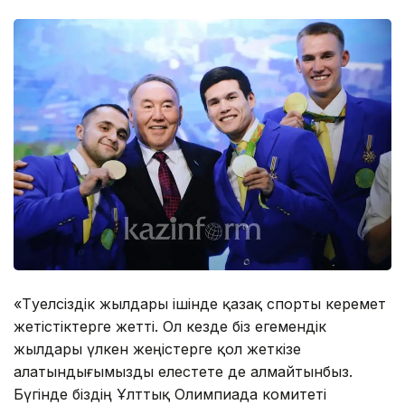
«Тәуелсіздік жылдары ішінде қазақ спорты керемет
жетістіктерге жетті. Ол кезде біз егемендік
жылдары үлкен жеңістерге қол жеткізе
алатындығымызды елестете де алмайтынбыз.
Бүгінде біздің Ұлттық Олимпиада комитеті