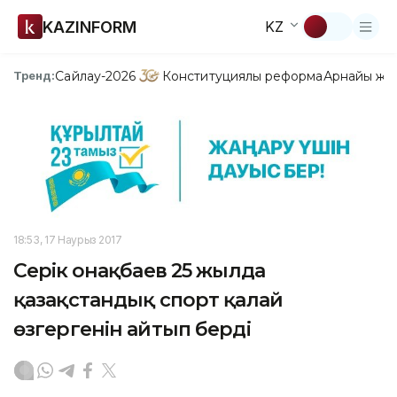
KAZINFORM
KZ
Сайлау-2026
Конституциялық реформа
Арнайы жо
Тренд:
18:53, 17 Наурыз 2017
Серік Қонақбаев 25 жылда
қазақстандық спорт қалай
өзгергенін айтып берді