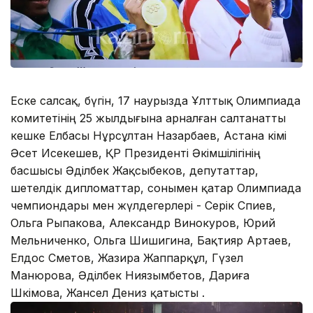
Еске салсақ, бүгін, 17 наурызда Ұлттық Олимпиада
комитетінің 25 жылдығына арналған салтанатты
кешке Елбасы Нұрсұлтан Назарбаев, Астана әкімі
Әсет Исекешев, ҚР Президенті Әкімшілігінің
басшысы Әділбек Жақсыбеков, депутаттар,
шетелдік дипломаттар, сонымен қатар Олимпиада
чемпиондары мен жүлдегерлері - Серік Сәпиев,
Ольга Рыпакова, Александр Винокуров, Юрий
Мельниченко, Ольга Шишигина, Бақтияр Артаев,
Елдос Сметов, Жазира Жаппарқұл, Гүзел
Манюрова, Әділбек Ниязымбетов, Дариға
Шәкімова, Жансел Дениз қатысты .