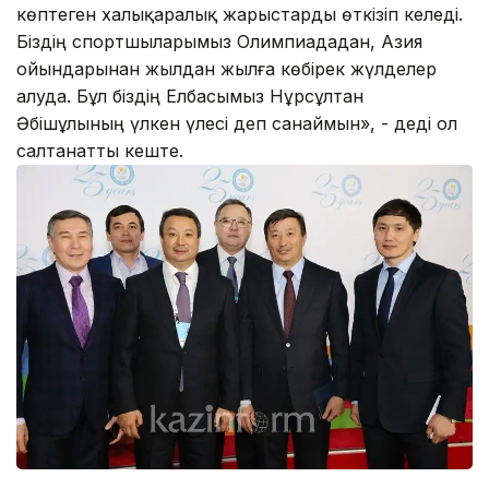
көптеген халықаралық жарыстарды өткізіп келеді.
Біздің спортшыларымыз Олимпиададан, Азия
ойындарынан жылдан жылға көбірек жүлделер
алуда. Бұл біздің Елбасымыз Нұрсұлтан
Әбішұлының үлкен үлесі деп санаймын», - деді ол
салтанатты кеште.