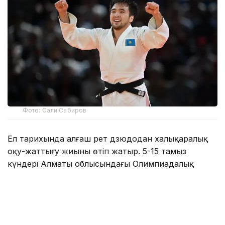
Фото: Сали Сабиров
Ел тарихында алғаш рет дзюдодан халықаралық
оқу-жаттығу жиыны өтіп жатыр. 5-15 тамыз
күндері Алматы облысындағы Олимпиадалық
даярлау базасында әлемнің 30 елінен келген 700-
ден астам спортшы бірлескен дайындық
жұмыстарын жүргізіп жатыр.