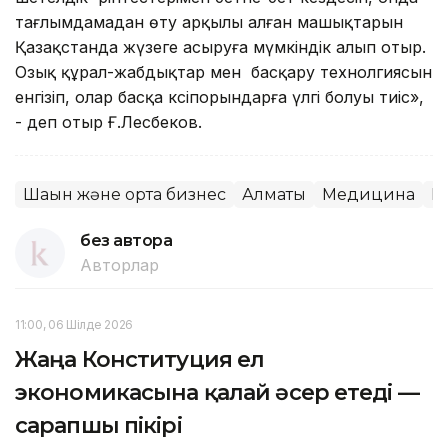
тағлымдамадан өту арқылы алған машықтарын
Қазақстанда жүзеге асыруға мүмкіндік алып отыр.
Озық құрал-жабдықтар мен басқару технолгиясын
енгізіп, олар басқа кәсіпорындарға үлгі болуы тиіс»,
- деп отыр Ғ.Лесбеков.
Шағын және орта бизнес
Алматы
Медицина
Ы
без автора
Авторлар
11:00, 06 Шілде 2026
Жаңа Конституция ел
экономикасына қалай әсер етеді —
сарапшы пікірі