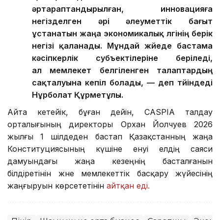
әртараптандырылған, инновацияға
негізделген әрі әлеуметтік бағыт
ұстанатын жаңа экономикалық үлгінің берік
негізі қаланады. Мұндай жүйеде бастама
кәсіпкерлік субъектілеріне беріледі,
ал мемлекет белгіленген талаптардың
сақталуына кепіл болады, — деп түйіндеді
Нұрболат Құрметұлы.
Айта кетейік, бұған дейін, CASPIA талдау
орталығының директоры Орхан Йолчуев 2026
жылғы 1 шілдеден бастап Қазақстанның жаңа
Конституциясының күшіне енуі елдің саяси
дамуындағы жаңа кезеңнің басталғанын
білдіретінін және мемлекеттік басқару жүйесінің
жаңғыруын көрсететінін
айтқан еді.