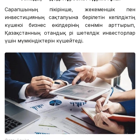
Сарапшының пікірінше, жекеменшік пен
инвестицияның сақталуына берілетін кепілдіктің
күшеюі бизнес өкілдерінің сенімін арттырып,
Қазақстанның отандық әрі шетелдік инвесторлар
үшін мүмкіндіктерін күшейтеді.