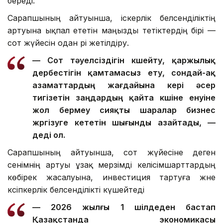
береді.
Сарапшының айтуынша, іскерлік белсенділіктің
артуына ықпал ететін маңызды тетіктердің бірі —
сот жүйесін одан әрі жетілдіру.
— Сот тәуелсіздігін күшейту, қаржылық
дербестігін қамтамасыз ету, сондай-ақ
азаматтардың жағдайына кері әсер
тигізетін заңдардың қайта күшіне енуіне
жол бермеу сияқты шаралар бизнес
жүргізуге кететін шығынды азайтады, —
деді ол.
Сарапшының айтуынша, сот жүйесіне деген
сенімнің артуы ұзақ мерзімді келісімшарттардың
көбірек жасалуына, инвестиция тартуға және
кәсіпкерлік белсенділікті күшейтеді
— 2026 жылғы 1 шілдеден бастап
Қазақстанда экономикасы