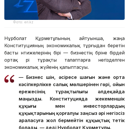
Фото: eri.kz
Нұрболат Құрметұлының айтуынша, жаңа
Конституцияның экономикалық тұрғыдан беретін
басты нәтижелерінің бірі — бизнестің бәріне бірдей
ортақ әрі тұрақты талаптарға негізделген
экономикалық жүйенің қалыптасуы.
— Бизнес үшін, әсіресе шағын және орта
кәсіпкерлікке салық мөлшерінен гөрі, ойын
ережесінің тұрақтылығы әлдеқайда
маңызды. Конституцияда жекеменшік
құқығы мен инвесторлардың
құқықтарының қорғалуы заңсыз әрі негізсіз
араласуға жол бермейтін құқықтық тетік
болады, — деді Нұрболат Құрметұлы.