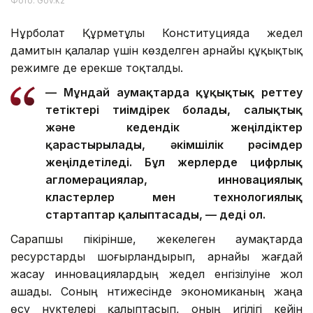
Фото: Gov.kz
Нұрболат Құрметұлы Конституцияда жедел
дамитын қалалар үшін көзделген арнайы құқықтық
режимге де ерекше тоқталды.
— Мұндай аумақтарда құқықтық реттеу
тетіктері тиімдірек болады, салықтық
және кедендік жеңілдіктер
қарастырылады, әкімшілік рәсімдер
жеңілдетіледі. Бұл жерлерде цифрлық
агломерациялар, инновациялық
кластерлер мен технологиялық
стартаптар қалыптасады, — деді ол.
Сарапшы пікірінше, жекелеген аумақтарда
ресурстарды шоғырландырып, арнайы жағдай
жасау инновациялардың жедел енгізілуіне жол
ашады. Соның нәтижесінде экономиканың жаңа
өсу нүктелері қалыптасып, оның игілігі кейін