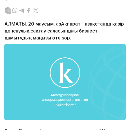
АЛМАТЫ. 20 маусым. ҚазАқпарат - Қазақстанда қазір
денсаулық сақтау саласындағы бизнесті
дамытудың маңызы өте зор.