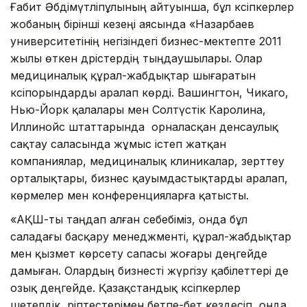
Ғабит Әбдімүтәліпұлының айтуынша, бұл кәсіпкерлер
жобаның бірінші кезеңі аясында «Назарбаев
университетінің негізіндегі бизнес-мектепте 2011
жылы өткен дәрістердің тыңдаушылары. Олар
медициналық құрал-жабдықтар шығаратын
кәсіпорындарды аралап көрді. Вашингтон, Чикаго,
Нью-Йорк қалалары мен Солтүстік Каролина,
Иллинойс штаттарында орналасқан денсаулық
сақтау саласында жұмыс істеп жатқан
компаниялар, медициналық клиникалар, зерттеу
орталықтары, бизнес қауымдастықтарды аралап,
көрмелер мен конференцияларға қатысты.
«АҚШ-ты таңдап алған себебіміз, онда бұл
саладағы басқару менеджменті, құрал-жабдықтар
мен қызмет көрсету сапасы жоғары деңгейде
дамыған. Олардың бизнесті жүргізу қабілеттері де
озық деңгейде. Қазақстандық кәсіпкерлер
шетелдік әріптестерімен бетпе-бет кездесіп, онда