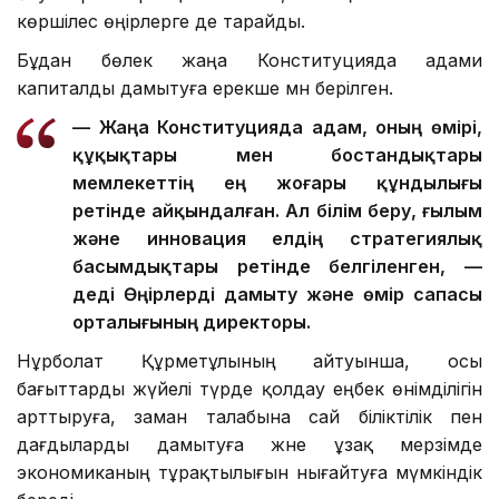
көршілес өңірлерге де тарайды.
Бұдан бөлек жаңа Конституцияда адами
капиталды дамытуға ерекше мән берілген.
— Жаңа Конституцияда адам, оның өмірі,
құқықтары мен бостандықтары
мемлекеттің ең жоғары құндылығы
ретінде айқындалған. Ал білім беру, ғылым
және инновация елдің стратегиялық
басымдықтары ретінде белгіленген, —
деді Өңірлерді дамыту және өмір сапасы
орталығының директоры.
Нұрболат Құрметұлының айтуынша, осы
бағыттарды жүйелі түрде қолдау еңбек өнімділігін
арттыруға, заман талабына сай біліктілік пен
дағдыларды дамытуға және ұзақ мерзімде
экономиканың тұрақтылығын нығайтуға мүмкіндік