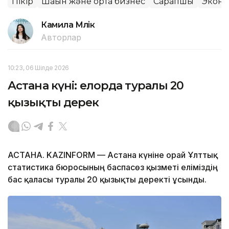
Пікір
Шағын және орта бизнес
Сарапшы
Экон
Камила Мүлік
Авторлар
10:23, 06 Шілде 2026
Астана күні: елорда туралы 20
қызықты дерек
АСТАНА. KAZINFORM — Астана күніне орай Ұлттық
статистика бюросының баспасөз қызметі еліміздің
бас қаласы туралы 20 қызықты деректі ұсынды.