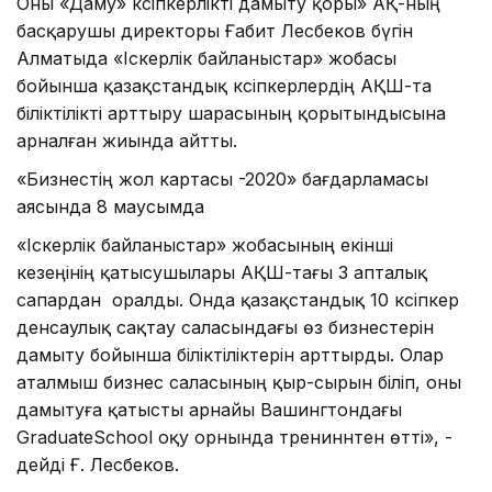
Оны «Даму» кәсіпкерлікті дамыту қоры» АҚ-ның
басқарушы директоры Ғабит Лесбеков бүгін
Алматыда «Іскерлік байланыстар» жобасы
бойынша қазақстандық кәсіпкерлердің АҚШ-та
біліктілікті арттыру шарасының қорытындысына
арналған жиында айтты.
«Бизнестің жол картасы -2020» бағдарламасы
аясында 8 маусымда
«Іскерлік байланыстар» жобасының екінші
кезеңінің қатысушылары АҚШ-тағы 3 апталық
сапардан оралды. Онда қазақстандық 10 кәсіпкер
денсаулық сақтау саласындағы өз бизнестерін
дамыту бойынша біліктіліктерін арттырды. Олар
аталмыш бизнес саласының қыр-сырын біліп, оны
дамытуға қатысты арнайы Вашингтондағы
GraduateSchool оқу орнында трениннтен өтті», -
дейді Ғ. Лесбеков.