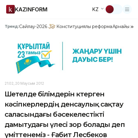
KAZINFORM
KZ
Сайлау-2026
Конституциялық реформа
Арнайы жо
Тренд:
21:02, 20 Маусым 2012
Шетелде білімдерін көтерген
кәсіпкерлердің денсаулық сақтау
саласындағы бәсекелестікті
дамытудағы үлесі зор болады деп
үміттенеміз - Ғабит Лесбеков