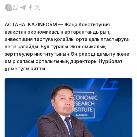
АСТАНА. KAZINFORM — Жаңа Конституция
Қазақстан экономикасын әртараптандырып,
инвестиция тартуға қолайлы орта қалыптастыруға
негіз қалайды. Бұл туралы Экономикалық
зерттеулер институтының Өңірлерді дамыту және
өмір сапасы орталығының директоры Нұрболат
Құрметұлы айтты.