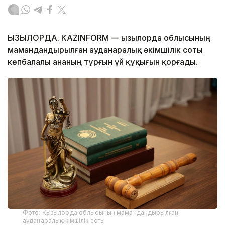
ҚЫЗЫЛОРДА. KAZINFORM — Қызылорда облысының
мамандандырылған ауданаралық әкімшілік соты
көпбалалы ананың тұрғын үй құқығын қорғады.
Фото: Қызылорда облысының мамандандырылған
ауданаралық әкімшілік соты