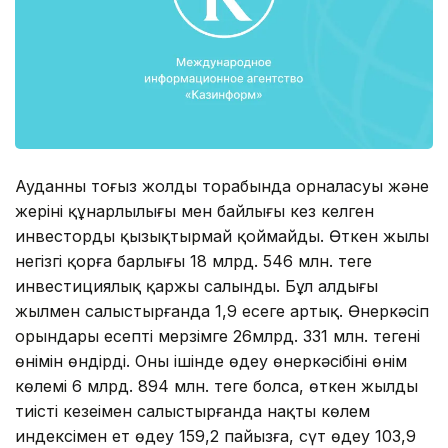
Ауданның тоғыз жолдың торабында орналасуы және
жерінің құнарлылығы мен байлығы кез келген
инвесторды қызықтырмай қоймайды. Өткен жылы
негізгі қорға барлығы 18 млрд. 546 млн. теңге
инвестициялық қаржы салынды. Бұл алдыңғы
жылмен салыстырғанда 1,9 есеге артық. Өнеркәсіп
орындары есепті мерзімге 26млрд. 331 млн. теңгенің
өнімін өндірді. Оның ішінде өңдеу өнеркәсібінің өнім
көлемі 6 млрд. 894 млн. теңге болса, өткен жылдың
тиісті кезеңімен салыстырғанда нақты көлем
индексімен ет өңдеу 159,2 пайызға, сүт өңдеу 103,9