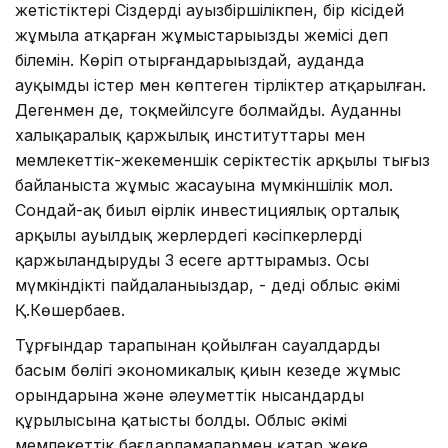
жетістіктері Сіздердің ауызбіршілікпен, бір кісідей
жұмыла атқарған жұмыстарыңыздың жемісі деп
білемін. Көріп отырғандарыңыздай, ауданда
ауқымды істер мен көптеген тірліктер атқарылған.
Дегенмен де, тоқмейілсуге болмайды. Ауданның
халықаралық қаржылық институттары мен
мемлекеттік-жекеменшік серіктестік арқылы тығыз
байланыста жұмыс жасауына мүмкіншілік мол.
Сондай-ақ биыл өңірлік инвестициялық орталық
арқылы ауылдық жерлердегі кәсіпкерлерді
қаржыландыруды 3 есеге арттырамыз. Осы
мүмкіндікті пайдаланыңыздар, - деді облыс әкімі
Қ.Көшербаев.
Тұрғындар тарапынан қойылған сауалдардың
басым бөлігі экономикалық қиын кезеңде жұмыс
орындарына және әлеуметтік нысандардың
құрылысына қатысты болды. Облыс әкімі
мемлекеттік бағдарламалармен қатар жеке