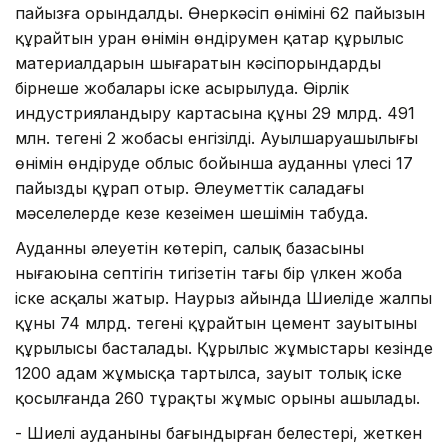
пайызға орындалды. Өнеркәсіп өнімінің 62 пайызын
құрайтын уран өнімін өндірумен қатар құрылыс
материалдарын шығаратын кәсіпорындардың
бірнеше жобалары іске асырылуда. Өңірлік
индустрияландыру картасына құны 29 млрд. 491
млн. теңгенің 2 жобасы енгізілді. Ауылшаруашылығы
өнімін өндіруде облыс бойынша ауданның үлесі 17
пайызды құрап отыр. Әлеуметтік саладағы
мәселелерде кезең кезеңімен шешімін табуда.
Ауданның әлеуетін көтеріп, салық базасының
нығаюына септігін тигізетін тағы бір үлкен жоба
іске асқалы жатыр. Наурыз айында Шиеліде жалпы
құны 74 млрд. теңгені құрайтын цемент зауытының
құрылысы басталады. Құрылыс жұмыстары кезінде
1200 адам жұмысқа тартылса, зауыт толық іске
қосылғанда 260 тұрақты жұмыс орыны ашылады.
- Шиелі ауданының бағындырған белестері, жеткен