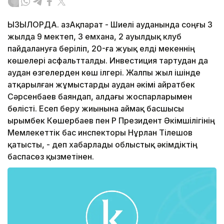
ҚЫЗЫЛОРДА. ҚазАқпарат - Шиелі ауданында соңғы 3
жылда 9 мектеп, 3 емхана, 2 ауылдық клуб
пайдалануға беріліп, 20-ға жуық елді мекеннің
көшелері асфальтталды. Инвестиция тартудан да
аудан өзгелерден көш ілгері. Жалпы жыл ішінде
атқарылған жұмыстарды аудан әкімі Қайратбек
Сәрсенбаев баяндап, алдағы жоспарларымен
бөлісті. Есеп беру жиынына аймақ басшысы
Қырымбек Көшербаев пен ҚР Президент Әкімшілігінің
Мемлекеттік бас инспекторы Нұрлан Тілешов
қатысты, - деп хабарлады облыстық әкімдіктің
баспасөз қызметінен.