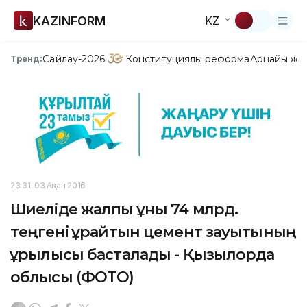
KAZINFORM
KZ
Сайлау-2026
Конституциялық реформа
Арнайы жо
Тренд:
23:31, 03 Ақпан 2016
Шиеліде жалпы құны 74 млрд.
теңгені құрайтын цемент зауытының
құрылысы басталады - Қызылорда
облысы (ФОТО)