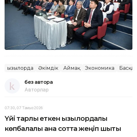
Қызылорда
Әкімдік
Аймақ
Экономика
Басқа 
без автора
Авторлар
07:30, 07 Тамыз 2026
Үйі тарлық еткен қызылордалық
көпбалалы ана сотта жеңіп шықты