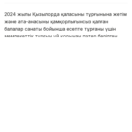
2024 жылы Қызылорда қаласының тұрғынына жетім
және ата-анасының қамқорлығынсыз қалған
балалар санаты бойынша есепте тұрғаны үшін
мемлекеттік тұрғын үй қорынан пәтер берілген.
— Талап қоюшы жалғызбасты ана ретінде
кәмелетке толмаған 4 баласымен бірге сол
үйге қоныстанған. Алайда, берілген тұрғын
үйдің нақты алаңы бес адамнан тұратын
отбасы үшін Тұрғын үй қатынастары туралы
заң нормаларына сәйкес келмейтіні
анықталған. Осыған байланысты талап
қоюшы уәкілетті органға белгіленген норма
бойынша басқа тұрғын үй беру туралы
өтінішпен жүгінген. Алайда оның өтініші
қанағаттандырылмаған. Талап қоюшы
уәкілетті органдардың шешімдерін заңсыз