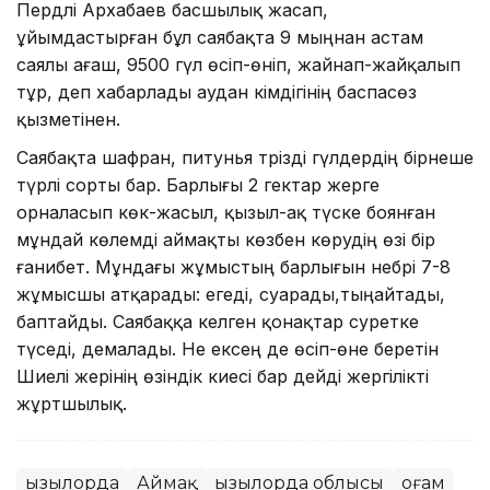
Пердәлі Архабаев басшылық жасап,
ұйымдастырған бұл саябақта 9 мыңнан астам
саялы ағаш, 9500 гүл өсіп-өніп, жайнап-жайқалып
тұр, деп хабарлады аудан әкімдігінің баспасөз
қызметінен.
Саябақта шафран, питунья тәрізді гүлдердің бірнеше
түрлі сорты бар. Барлығы 2 гектар жерге
орналасып көк-жасыл, қызыл-ақ түске боянған
мұндай көлемді аймақты көзбен көрудің өзі бір
ғанибет. Мұндағы жұмыстың барлығын небәрі 7-8
жұмысшы атқарады: егеді, суарады,тыңайтады,
баптайды. Саябаққа келген қонақтар суретке
түседі, демалады. Не ексең де өсіп-өне беретін
Шиелі жерінің өзіндік киесі бар дейді жергілікті
жұртшылық.
Қызылорда
Аймақ
Қызылорда облысы
Қоғам