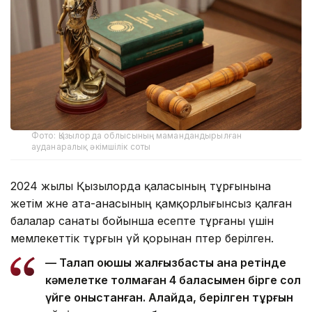
Фото: Қызылорда облысының мамандандырылған
ауданаралық әкімшілік соты
2024 жылы Қызылорда қаласының тұрғынына
жетім және ата-анасының қамқорлығынсыз қалған
балалар санаты бойынша есепте тұрғаны үшін
мемлекеттік тұрғын үй қорынан пәтер берілген.
— Талап қоюшы жалғызбасты ана ретінде
кәмелетке толмаған 4 баласымен бірге сол
үйге қоныстанған. Алайда, берілген тұрғын