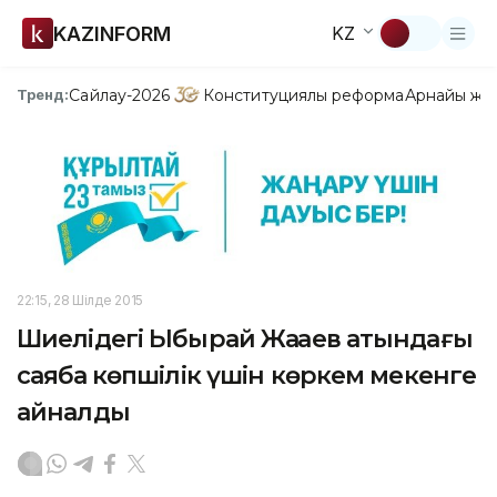
KAZINFORM
KZ
Сайлау-2026
Конституциялық реформа
Арнайы жо
Тренд:
22:15, 28 Шілде 2015
Шиелідегі Ыбырай Жақаев атындағы
саябақ көпшілік үшін көркем мекенге
айналды