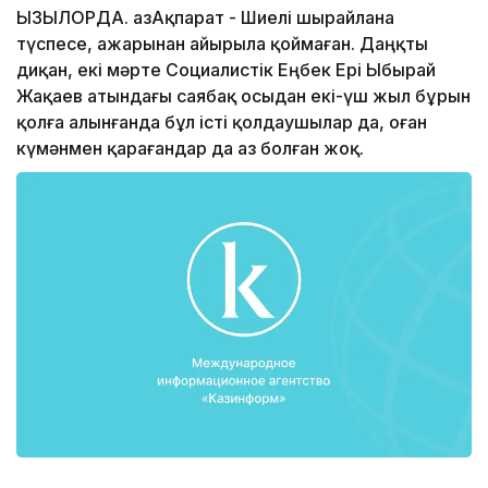
ҚЫЗЫЛОРДА. ҚазАқпарат - Шиелі шырайлана
түспесе, ажарынан айырыла қоймаған. Даңқты
диқан, екі мәрте Социалистік Еңбек Ері Ыбырай
Жақаев атындағы саябақ осыдан екі-үш жыл бұрын
қолға алынғанда бұл істі қолдаушылар да, оған
күмәнмен қарағандар да аз болған жоқ.