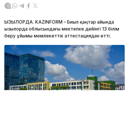
ҚЫЗЫЛОРДА. KAZINFORM – Биыл қаңтар айында
Қызылорда облысындағы мектепке дейінгі 13 білім
беру ұйымы мемлекеттік аттестациядан өтті.
Фото: Ағыбай Аяпбергенов / Kazinform