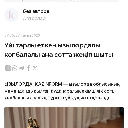
без автора
Авторлар
07:30, 07 Тамыз 2026
Үйі тарлық еткен қызылордалық
көпбалалы ана сотта жеңіп шықты
ҚЫЗЫЛОРДА. KAZINFORM — Қызылорда облысының
мамандандырылған ауданаралық әкімшілік соты
көпбалалы ананың тұрғын үй құқығын қорғады.