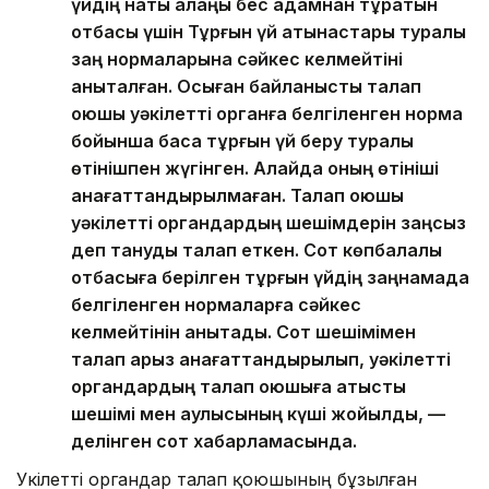
үйдің нақты алаңы бес адамнан тұратын
отбасы үшін Тұрғын үй қатынастары туралы
заң нормаларына сәйкес келмейтіні
анықталған. Осыған байланысты талап
қоюшы уәкілетті органға белгіленген норма
бойынша басқа тұрғын үй беру туралы
өтінішпен жүгінген. Алайда оның өтініші
қанағаттандырылмаған. Талап қоюшы
уәкілетті органдардың шешімдерін заңсыз
деп тануды талап еткен. Сот көпбалалы
отбасыға берілген тұрғын үйдің заңнамада
белгіленген нормаларға сәйкес
келмейтінін анықтады. Сот шешімімен
талап арыз қанағаттандырылып, уәкілетті
органдардың талап қоюшыға қатысты
шешімі мен қаулысының күші жойылды, —
делінген сот хабарламасында.
Уәкілетті органдар талап қоюшының бұзылған