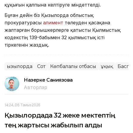
құқығын қалпына келтіруге міндеттелді.
Бұған дейін біз Қызылорда облыстық
прокуратурасы
алимент
төлеуден қасақана
жалтарған борышкерлерге қатысты Қылмыстық
кодекстің 139-бабымен 32 қылмыстық істі
тіркегенін жаздық.
Қызылорда
Сот
Көпбалалы отбасы
Құқық
Баспа
Назерке Саниязова
Авторлар
14:24, 06 Тамыз 2026
Қызылордада 32 жеке мектептің
тең жартысы жабылып қалды