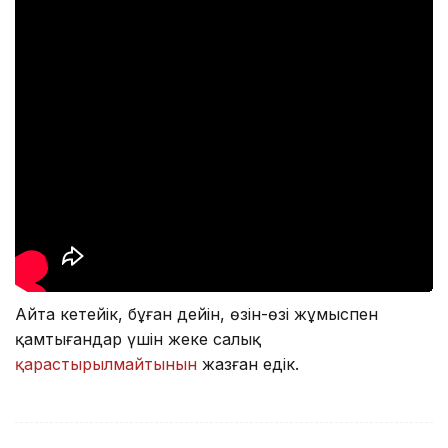
Айта кетейік, бұған дейін, өзін-өзі жұмыспен
қамтығандар үшін жеке салық
қарастырылмайтынын
жазған едік.