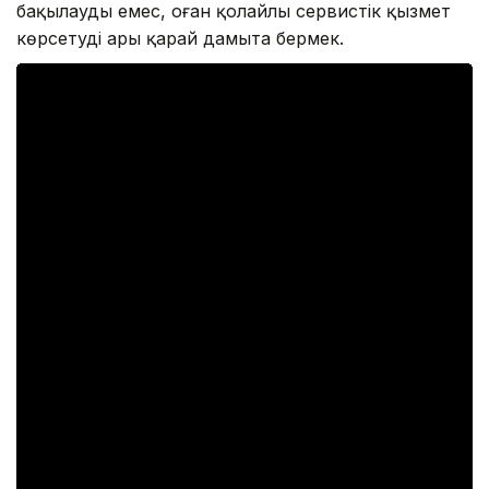
бақылауды емес, оған қолайлы сервистік қызмет
көрсетуді ары қарай дамыта бермек.