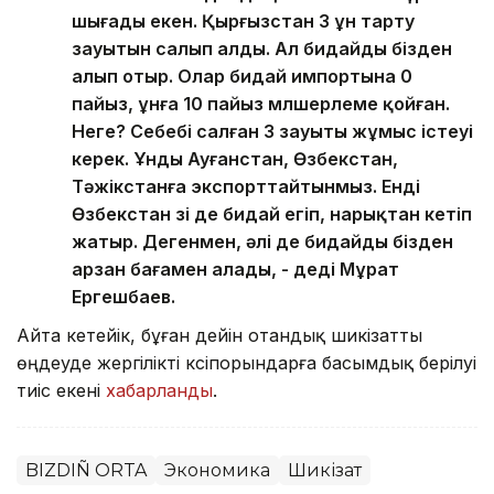
шығады екен. Қырғызстан 3 ұн тарту
зауытын салып алды. Ал бидайды бізден
алып отыр. Олар бидай импортына 0
пайыз, ұнға 10 пайыз мөлшерлеме қойған.
Неге? Себебі салған 3 зауыты жұмыс істеуі
керек. Ұнды Ауғанстан, Өзбекстан,
Тәжікстанға экспорттайтынмыз. Енді
Өзбекстан өзі де бидай егіп, нарықтан кетіп
жатыр. Дегенмен, әлі де бидайды бізден
арзан бағамен алады, - деді Мұрат
Ергешбаев.
Айта кетейік, бұған дейін отандық шикізатты
өңдеуде жергілікті кәсіпорындарға басымдық берілуі
тиіс екені
хабарланды
.
BIZDIÑ ORTA
Экономика
Шикізат