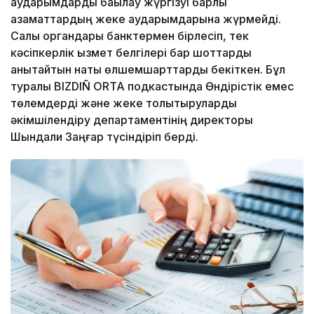
аударымдарды бақылау жүргізуі барлық
азаматтардың жеке аударымдарына жүрмейді.
Салық органдары банктермен бірлесіп, тек
кәсіпкерлік қызмет белгілері бар шоттарды
анықтайтын нақты өлшемшарттарды бекіткен. Бұл
туралы BIZDIÑ ORTA подкастында Өндірістік емес
төлемдерді және жеке толықтыруларды
әкімшілендіру департаментінің директоры
Шындали Заңғар түсіндіріп берді.