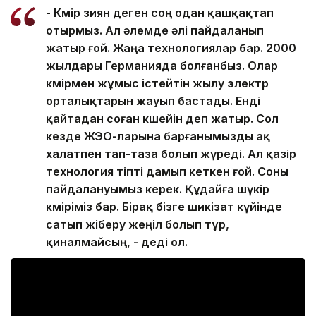
- Көмір зиян деген соң одан қашқақтап
отырмыз. Ал әлемде әлі пайдаланып
жатыр ғой. Жаңа технологиялар бар. 2000
жылдары Германияда болғанбыз. Олар
көмірмен жұмыс істейтін жылу электр
орталықтарын жауып бастады. Енді
қайтадан соған көшейін деп жатыр. Сол
кезде ЖЭО-ларына барғанымызды ақ
халатпен тап-таза болып жүреді. Ал қазір
технология тіпті дамып кеткен ғой. Соны
пайдалануымыз керек. Құдайға шүкір
көміріміз бар. Бірақ бізге шикізат күйінде
сатып жіберу жеңіл болып тұр,
қиналмайсың, - деді ол.