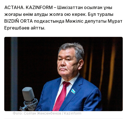
АСТАНА. KAZINFORM – Шикізаттан қосылған құны
жоғары өнім алуды жолға қою керек. Бұл туралы
BIZDIÑ ORTA подкастында Мәжіліс депутаты Мұрат
Ергешбаев айтты.
Фото: Солтан Жексенбеков / Kazinform