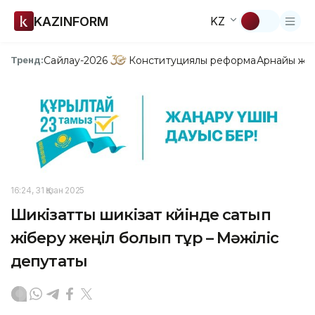
KAZINFORM
KZ
Сайлау-2026
Конституциялық реформа
Арнайы жо
Тренд:
16:24, 31 Қазан 2025
Шикізатты шикізат күйінде сатып
жіберу жеңіл болып тұр – Мәжіліс
депутаты