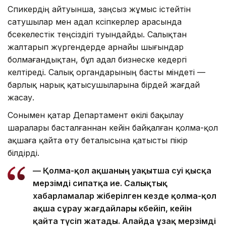
Спикердің айтуынша, заңсыз жұмыс істейтін
сатушылар мен адал кәсіпкерлер арасында
бәсекелестік теңсіздігі туындайды. Салықтан
жалтарып жүргендерде арнайы шығындар
болмағандықтан, бұл адал бизнеске кедергі
келтіреді. Салық органдарының басты міндеті —
барлық нарық қатысушыларына бірдей жағдай
жасау.
Сонымен қатар Департамент өкілі бақылау
шаралары басталғаннан кейін байқалған қолма-қол
ақшаға қайта өту беталысына қатысты пікір
білдірді.
— Қолма-қол ақшаның уақытша өсуі қысқа
мерзімді сипатқа ие. Салықтық
хабарламалар жіберілген кезде қолма-қол
ақша сұрау жағдайлары көбейіп, кейін
қайта түсіп жатады. Алайда ұзақ мерзімді