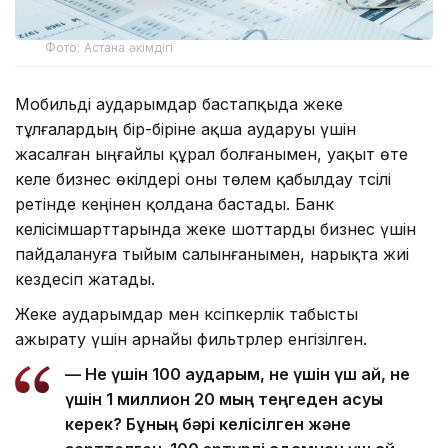
Фото: Астана әкімдігі
Мобильді аударымдар бастапқыда жеке
тұлғалардың бір-біріне ақша аударуы үшін
жасалған ыңғайлы құрал болғанымен, уақыт өте
келе бизнес өкілдері оны төлем қабылдау тәсілі
ретінде кеңінен қолдана бастады. Банк
келісімшарттарында жеке шоттарды бизнес үшін
пайдалануға тыйым салынғанымен, нарықта жиі
кездесіп жатады.
Жеке аударымдар мен кәсіпкерлік табысты
ажырату үшін арнайы фильтрлер енгізілген.
— Не үшін 100 аударым, не үшін үш ай, не
үшін 1 миллион 20 мың теңгеден асуы
керек? Бұның бәрі келісілген және