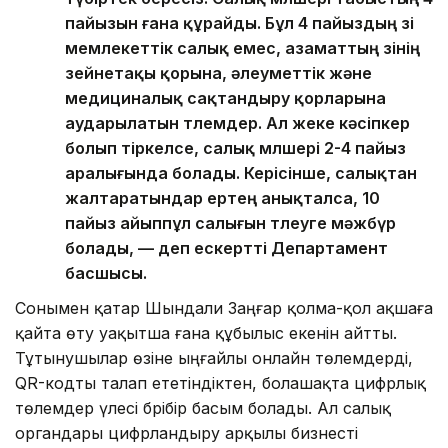
пайызын ғана құрайды. Бұл 4 пайыздың өзі
мемлекеттік салық емес, азаматтың өзінің
зейнетақы қорына, әлеуметтік және
медициналық сақтандыру қорларына
аударылатын төлемдер. Ал жеке кәсіпкер
болып тіркелсе, салық мөлшері 2-4 пайыз
аралығында болады. Керісінше, салықтан
жалтаратындар ертең анықталса, 10
пайыз айыппұл салығын төлеуге мәжбүр
болады, — деп ескертті Департамент
басшысы.
Сонымен қатар Шындали Заңғар қолма-қол ақшаға
қайта өту уақытша ғана құбылыс екенін айтты.
Тұтынушылар өзіне ыңғайлы онлайн төлемдерді,
QR-кодты талап ететіндіктен, болашақта цифрлық
төлемдер үлесі бәрібір басым болады. Ал салық
органдары цифрландыру арқылы бизнесті