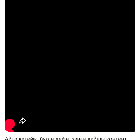
Айта кетейік, бұған дейін, заңғы қайшы контент