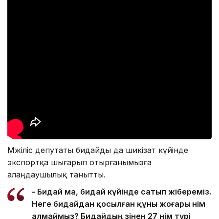
Мәжіліс депутаты бидайды да шикізат күйінде
экспортқа шығарып отырғанымызға
алаңдаушылық танытты.
- Бидай ма, бидай күйінде сатып жібереміз.
Неге бидайдан қосылған құны жоғары өнім
алмаймыз? Бидайдың өзінен 27 өнім түрі