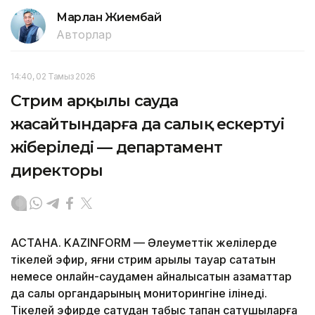
Марлан Жиембай
Авторлар
14:40, 02 Тамыз 2026
Стрим арқылы сауда
жасайтындарға да салық ескертуі
жіберіледі — департамент
директоры
АСТАНА. KAZINFORM — Әлеуметтік желілерде
тікелей эфир, яғни стрим арқылы тауар сататын
немесе онлайн-саудамен айналысатын азаматтар
да салық органдарының мониторингіне ілінеді.
Тікелей эфирде сатудан табыс тапқан сатушыларға