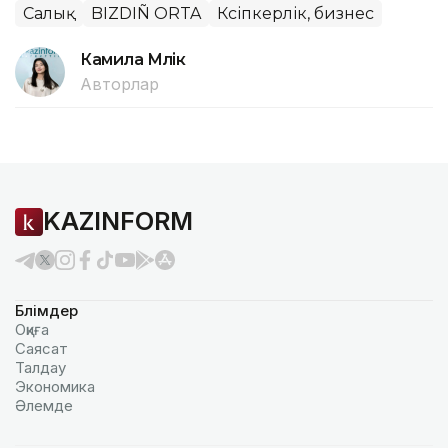
Салық
BIZDIÑ ORTA
Кәсіпкерлік, бизнес
Камила Мүлік
Авторлар
KAZINFORM
Бөлімдер
Оқиға
Саясат
Талдау
Экономика
Әлемде