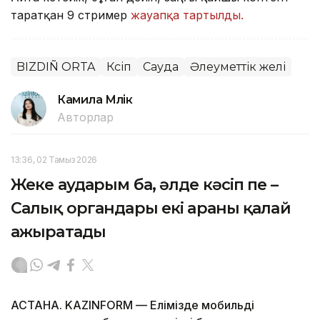
таратқан 9 стример
жауапқа тартылды.
BIZDIÑ ORTA
Кәсіп
Сауда
Әлеуметтік желі
Камила Мүлік
Авторлар
13:36, 02 Тамыз 2026
Жеке аударым ба, әлде кәсіп пе –
Салық органдары екі араны қалай
ажыратады
АСТАНА. KAZINFORM — Елімізде мобильді