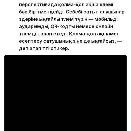
перспективада қолма-қол ақша көлемі
бәрібір төмендейді. Себебі сатып алушылар
өздеріне ыңғайлы төлем түрін — мобильді
аударымды, QR-кодты немесе онлайн
төлемді талап етеді. Қолма-қол ақшамен
есептесу сатушының өзіне де ыңғайсыз, —
деп атап өтті спикер.