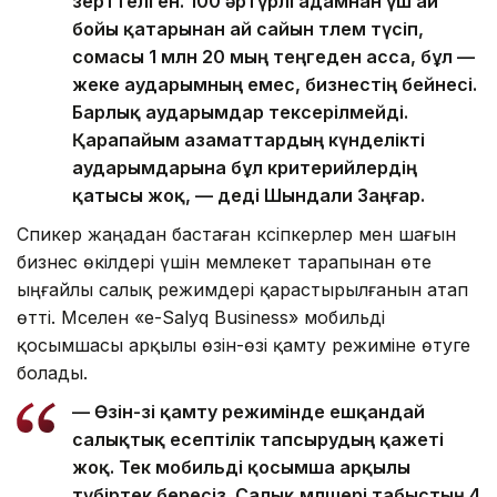
зерттелген. 100 әртүрлі адамнан үш ай
бойы қатарынан ай сайын төлем түсіп,
сомасы 1 млн 20 мың теңгеден асса, бұл —
жеке аударымның емес, бизнестің бейнесі.
Барлық аударымдар тексерілмейді.
Қарапайым азаматтардың күнделікті
аударымдарына бұл критерийлердің
қатысы жоқ, — деді Шындали Заңғар.
Спикер жаңадан бастаған кәсіпкерлер мен шағын
бизнес өкілдері үшін мемлекет тарапынан өте
ыңғайлы салық режимдері қарастырылғанын атап
өтті. Мәселен «e-Salyq Business» мобильді
қосымшасы арқылы өзін-өзі қамту режиміне өтуге
болады.
— Өзін-өзі қамту режимінде ешқандай
салықтық есептілік тапсырудың қажеті
жоқ. Тек мобильді қосымша арқылы
түбіртек бересіз. Салық мөлшері табыстың 4