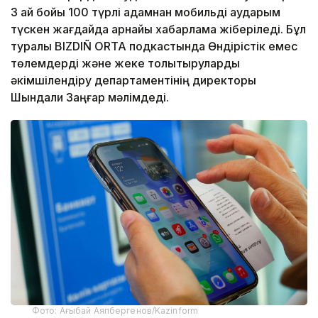
3 ай бойы 100 түрлі адамнан мобильді аударым
түскен жағдайда арнайы хабарлама жіберіледі. Бұл
туралы BIZDIÑ ORTA подкастында Өндірістік емес
төлемдерді және жеке толықтыруларды
әкімшілендіру департаментінің директоры
Шындали Заңғар мәлімдеді.
Фото: Ағыбай Аяпбергенов/Kazinform