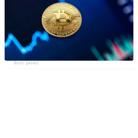
Фото: pexels
Тергеу мәліметтеріне қарағанда, Ақтөбе
аумағында телефон және интернет-алаяқтық
салдарынан азаматтардан жымқырылған ақшалай
қаражатты қабылдау, конвертациялау және
заңдастырудың тұрақты схемасын құрған
қылмыстық топ әрекет еткен. Топ құрамында
оннан астам адам болған. Қылмыстық схеманы
жүзеге асыру үшін ұйымдастырушылар 150-ден