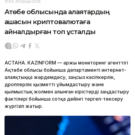
10:54, 30 Шілде 2026
Ақтөбе облысында алаяқтардың
ақшасын криптовалютаға
айналдырған топ ұсталды
АСТАНА. KAZINFORM — Қаржы мониторинг агенттігі
Ақтөбе облысы бойынша департаменті интернет-
алаяқтыққа жәрдемдесу, заңсыз кәсіпкерлік,
дропперлік қызметті ұйымдастыру және
қылмыстық жолмен алынған кірістерді заңдастыру
фактілері бойынша сотқа дейінгі тергеп-тексеру
жүргізіп жатыр.