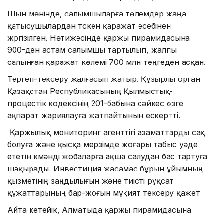
Шын мәнінде, салымшыларға төлемдер жаңа
қатысушылардан түскен қаражат есебінен
жүргізілген. Нәтижесінде қаржы пирамидасына
900-ден астам салымшы тартылып, жалпы
салынған қаражат көлемі 700 млн теңгеден асқан.
Тергеп-тексеру жалғасып жатыр. Құзырлы орган
Қазақстан Республикасының Қылмыстық-
процестік кодексінің 201-бабына сәйкес өзге
ақпарат жариялауға жатпайтынын ескертті.
Қаржылық мониторинг агенттігі азаматтарды сақ
болуға және қысқа мерзімде жоғары табыс уәде
ететін күмәнді жобаларға ақша салудан бас тартуға
шақырады. Инвестиция жасамас бұрын ұйымның
қызметінің заңдылығын және тиісті рұқсат
құжаттарының бар-жоғын мұқият тексеру қажет.
Айта кетейік, Алматыда қаржы пирамидасына