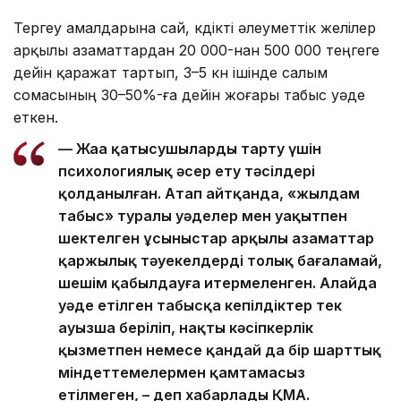
Тергеу амалдарына сай, күдікті әлеуметтік желілер
арқылы азаматтардан 20 000-нан 500 000 теңгеге
дейін қаражат тартып, 3–5 күн ішінде салым
сомасының 30–50%-ға дейін жоғары табыс уәде
еткен.
— Жаңа қатысушыларды тарту үшін
психологиялық әсер ету тәсілдері
қолданылған. Атап айтқанда, «жылдам
табыс» туралы уәделер мен уақытпен
шектелген ұсыныстар арқылы азаматтар
қаржылық тәуекелдерді толық бағаламай,
шешім қабылдауға итермеленген. Алайда
уәде етілген табысқа кепілдіктер тек
ауызша беріліп, нақты кәсіпкерлік
қызметпен немесе қандай да бір шарттық
міндеттемелермен қамтамасыз
етілмеген, – деп хабарлады ҚМА.