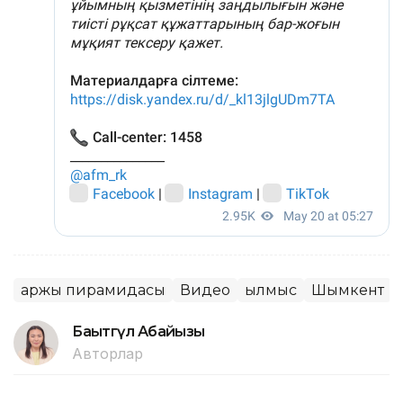
Қаржы пирамидасы
Видео
Қылмыс
Шымкент
Бақытгүл Абайқызы
Авторлар