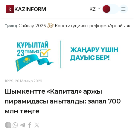
KAZINFORM
KZ
Сайлау-2026
Конституциялық реформа
Арнайы жо
Тренд:
10:29, 20 Мамыр 2026
Шымкентте «Капитал» қаржы
пирамидасы анықталды: залал 700
млн теңге