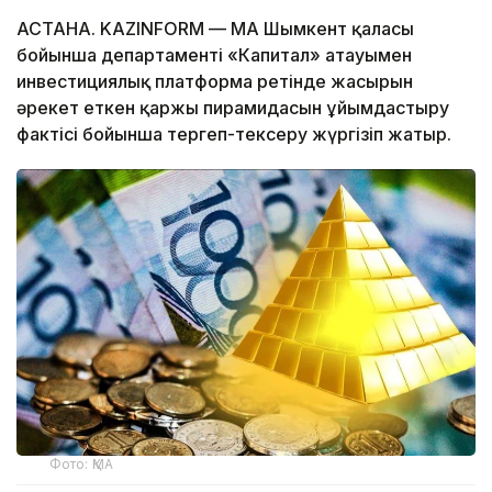
АСТАНА. KAZINFORM — ҚМА Шымкент қаласы
бойынша департаменті «Капитал» атауымен
инвестициялық платформа ретінде жасырын
әрекет еткен қаржы пирамидасын ұйымдастыру
фактісі бойынша тергеп-тексеру жүргізіп жатыр.
Фото: ҚМА