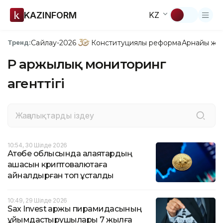
KAZINFORM
KZ
Сайлау-2026
Конституциялық реформа
Арнайы жо
Тренд:
ҚР Қаржылық мониторинг
агенттігі
10:54, 30 Шілде 2026
Ақтөбе облысында алаяқтардың
ақшасын криптовалютаға
айналдырған топ ұсталды
10:49, 29 Шілде 2026
Sax Invest қаржы пирамидасының
ұйымдастырушылары 7 жылға