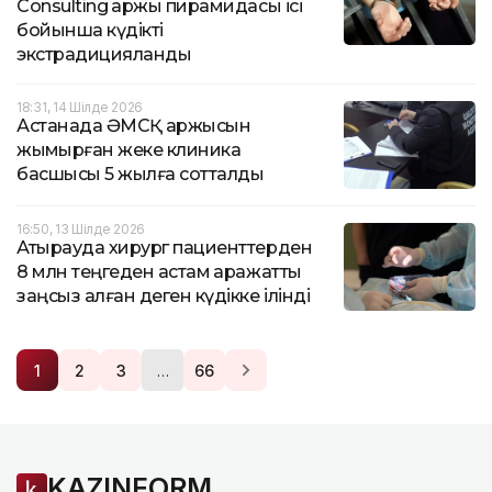
Consulting қаржы пирамидасы ісі
бойынша күдікті
экстрадицияланды
18:31, 14 Шілде 2026
Астанада ӘМСҚ қаржысын
жымқырған жеке клиника
басшысы 5 жылға сотталды
16:50, 13 Шілде 2026
Атырауда хирург пациенттерден
8 млн теңгеден астам қаражатты
заңсыз алған деген күдікке ілінді
…
1
2
3
66
KAZINFORM