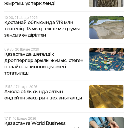
жыртқыш құс тәркіленді
10:00, 21 Шілде 2026
Қостанай облысында 719 млн
теңгенің 113 мың текше метр құмы
заңсыз өндірілген
09:35, 20 Шілде 2026
Қазақстанда шетелдік
дропперлер арқылы жұмыс істеген
онлайн-казиноның қызметі
тоқтатылды
15:53, 17 Шілде 2026
Ақмола облысында алтын
өңдейтін жасырын цех анықталды
17:11, 16 Шілде 2026
Қазақстанға World Business