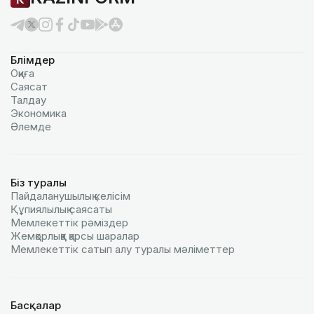
Бөлімдер
Оқиға
Саясат
Талдау
Экономика
Әлемде
Біз туралы
Пайдаланушылық келiciм
Құпиялылық саясаты
Мемлекеттік рәміздер
Жемқорлыққа қарсы шаралар
Мемлекеттік сатып алу туралы мәлiметтер
Басқалар