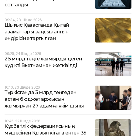
сотталды
09:34, 28 Шілде 2026
Шығыс Қазақстанда Қытай
азаматтары заңсыз алтын
өндірісіне тартылған
09:25, 24 Шілде 2026
2,5 млрд теңге жымқырды деген
күдікті Вьетнамнан жеткізілді
10:10, 23 Шілде 2026
Түркістанда 3 млрд теңгеден
астам бюджет қаржысын
жымқырған 27 адамға үкім шықты
10:45, 22 Шілде 2026
Құсбегілік федерациясының
мүшесінен Қызыл кітапқа енген 35