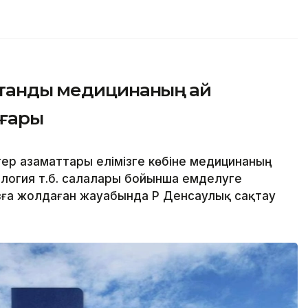
тандық медицинаның қай
оғары
ер азаматтары елімізге көбіне медицинаның
ология т.б. салалары бойынша емделуге
зға жолдаған жауабында ҚР Денсаулық сақтау