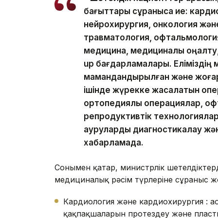
бағыттары сұранысқа ие: кард
нейрохирургия, онкология жән
травматология, офтальмология
медицина, медициналық оңалту,
up бағдарламалары. Еліміздің
мамандандырылған және жоғар
ішінде жүрекке жасалатын опе
ортопедиялық операциялар, офт
репродуктивтік технологиялар
ауруларды диагностикалау және
хабарламада.
Сонымен қатар, министрлік шетелдіктер
медициналық рәсім түрлеріне сұраныс жо
Кардиология және кардиохирургия : 
қақпақшаларын протездеу және пласт