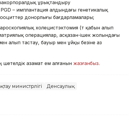
тракорпоралдық ұрықтандыру
, PGD – имплантация алдындағы генетикалық
е ооциттер донорлығы бағдарламалары;
пароскопиялық холецистэктомия (өт қабын алып
риатриялық операциялар, асқазан-ішек жолындағы
ен алып тастау, бауыр мен ұйқы безіне аз
мың шетелдік азамат ем алғанын
жазғанбыз.
қтау министрлігі
Денсаулық