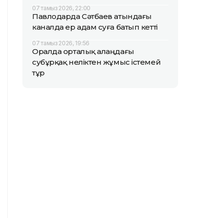
07 тамыз 2026, 22:00
Павлодарда Сәтбаев атындағы
каналда ер адам суға батып кетті
07 тамыз 2026, 19:56
Оралда орталық алаңдағы
субұрқақ неліктен жұмыс істемей
тұр