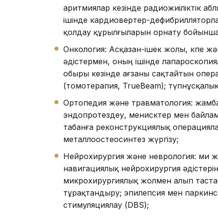
аритмиялар кезінде радиожиіліктік а
ішінде кардиовертер-дефибрилляторл
қолдау құрылғыларын орнату бойынша 
Онкология: Асқазан-ішек жолы, өкпе жән
әдістермен, оның ішінде лапароскопиял
обыры кезінде ағзаны сақтайтын опера
(томотерапия, TrueBeam); түпнұсқалы
Ортопедия және травматология: жамба
эндопротездеу, менисктер мен байла
табанға реконструкциялық операцияла
металлоостеосинтез жүргізу;
Нейрохирургия және неврология: ми жә
навигациялық нейрохирургия әдістері
микрохирургиялық жолмен алып тастау
тұрақтандыру; эпилепсия мен паркинс
стимуляциялау (DBS);