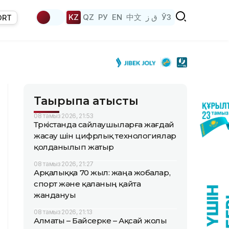
KZ
QZ
РУ
EN
中文
ق ز
ЎЗ
ORT
Тақырыпқа қатысты
08 тамыз 2026, 21:53
Түркістанда сайлаушыларға жағдай
жасау үшін цифрлық технологиялар
қолданылып жатыр
08 тамыз 2026, 21:27
Арқалыққа 70 жыл: жаңа жобалар,
спорт және қаланың қайта
жандануы
08 тамыз 2026, 21:13
Алматы – Байсерке – Ақсай жолы