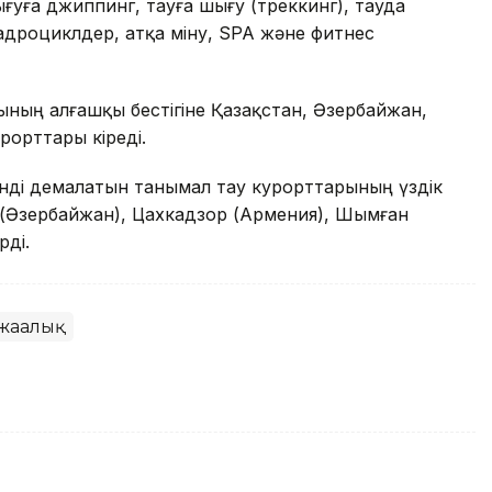
ығуға джиппинг, тауға шығу (треккинг), тауда
адроциклдер, атқа міну, SPA және фитнес
ның алғашқы бестігіне Қазақстан, Әзербайжан,
рорттары кіреді.
енді демалатын танымал тау курорттарының үздік
г (Әзербайжан), Цахкадзор (Армения), Шымған
рді.
жаңалық