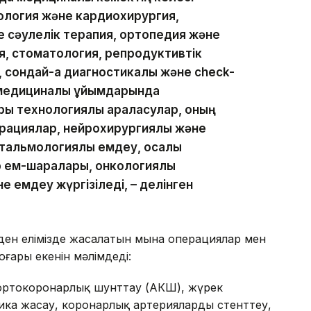
иология және кардиохирургия,
е сәулелік терапия, ортопедия және
, стоматология, репродуктивтік
 сондай-ақ диагностикалық және check-
 медициналық ұйымдарында
ы технологиялық араласулар, оның
рациялар, нейрохирургиялық және
альмологиялық емдеу, қосалқы
 ем-шаралары, онкологиялық
 емдеу жүргізіледі, – делінген
ден елімізде жасалатын мына операциялар мен
ғары екенін мәлімдеді:
аортокоронарлық шунттау (АКШ), жүрек
ика жасау, коронарлық артерияларды стенттеу,