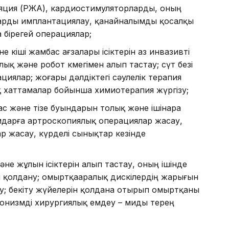
бляция (РЖА), кардиостимуляторларды, оның
арды имплантациялау, қанайналымды қосалқы
бірегей операциялар;
е кіші жамбас ағзалары ісіктерін аз инвазивті
ық және робот көмегімен алып тастау; сүт безі
циялар; жоғары дәлдіктегі сәулелік терапия
қ хаттамалар бойынша химиотерапия жүргізу;
с және тізе буындарын толық және ішінара
мдарға артроскопиялық операциялар жасау,
р жасау, күрделі сынықтар кезінде
не жұлын ісіктерін алып тастау, оның ішінде
н қолдану; омыртқааралық дискілердің жарығын
; бекіту жүйелерін қолдана отырып омыртқаны
онизмді хирургиялық емдеу – миды терең