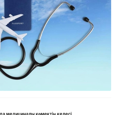
да медициналық көмектің келесі