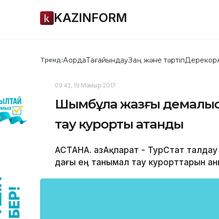
KAZINFORM
Ақорда
Тағайындау
Заң және тәртіп
Дерекқор
Тренд:
09:42, 19 Мамыр 2017
Шымбұлақ жазғы демалыс
тау курорты атанды
АСТАНА. ҚазАқпарат - ТурСтат талдау
дағы ең танымал тау курорттарын ан