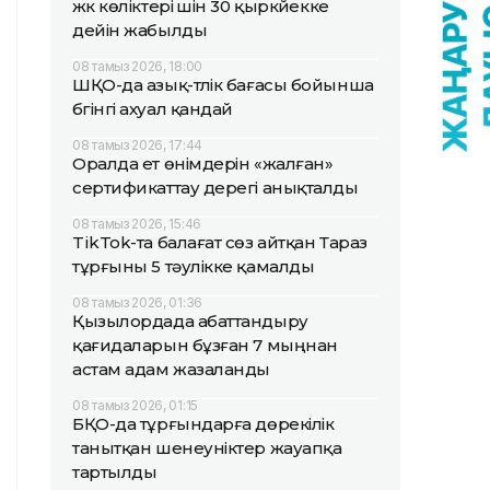
жүк көліктері үшін 30 қыркүйекке
дейін жабылды
08 тамыз 2026, 18:00
ШҚО-да азық-түлік бағасы бойынша
бүгінгі ахуал қандай
08 тамыз 2026, 17:44
Оралда ет өнімдерін «жалған»
сертификаттау дерегі анықталды
08 тамыз 2026, 15:46
TikTok-та балағат сөз айтқан Тараз
тұрғыны 5 тәулікке қамалды
08 тамыз 2026, 01:36
Қызылордада абаттандыру
қағидаларын бұзған 7 мыңнан
астам адам жазаланды
08 тамыз 2026, 01:15
БҚО-да тұрғындарға дөрекілік
танытқан шенеуніктер жауапқа
тартылды