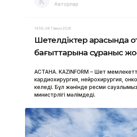
Авторлар
14:59, 08 Тамыз 2026
Шетелдіктер арасында о
бағыттарына сұраныс ж
АСТАНА. KAZINFORM – Шет мемлекетт
кардиохирургия, нейрохирургия, онк
келеді. Бұл жөнінде ресми сауалымы
министрлігі мәлімдеді.