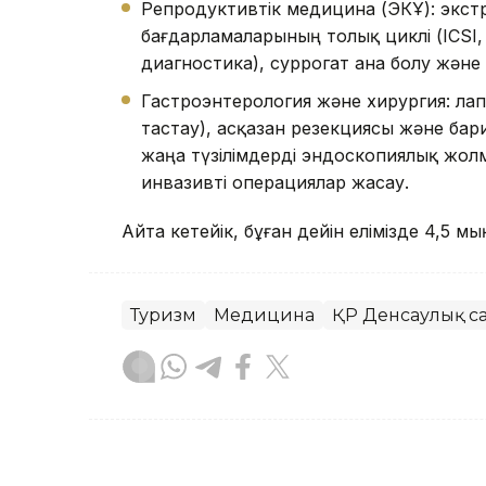
Репродуктивтік медицина (ЭКҰ): экс
бағдарламаларының толық циклі (ICSI
диагностика), суррогат ана болу жән
Гастроэнтерология және хирургия: ла
тастау), асқазан резекциясы және ба
жаңа түзілімдерді эндоскопиялық жолм
инвазивті операциялар жасау.
Айта кетейік, бұған дейін елімізде 4,5 
Туризм
Медицина
ҚР Денсаулық са
Алпамыс Файзолла