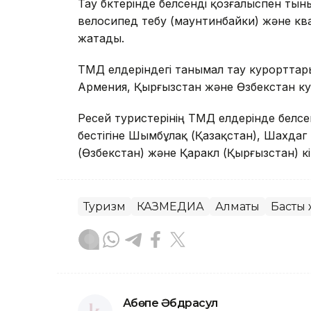
Тау бөктерінде белсенді қозғалыспен тын
велосипед тебу (маунтинбайки) және кв
жатады.
ТМД елдеріндегі танымал тау курорттары
Армения, Қырғызстан және Өзбекстан ку
Ресей туристерінің ТМД елдерінде белс
бестігіне Шымбұлақ (Қазақстан), Шахда
(Өзбекстан) және Қаракөл (Қырғызстан) кі
Туризм
КАЗМЕДИА
Алматы
Басты 
Ақбөпе Әбдрасул