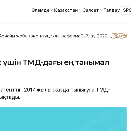
Әлемде
Қазақстан
Саясат
Талдау
SP
Арнайы жоба
Конституциялық реформа
Сайлау-2026
 үшін ТМД-дағы ең танымал
 агенттігі 2017 жылы жазда тынығуға ТМД-
ықтады.