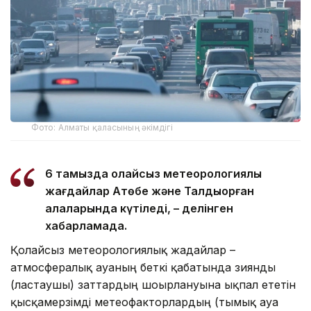
Фото: Алматы қаласының әкімдігі
6 тамызда қолайсыз метеорологиялық
жағдайлар Ақтөбе және Талдықорған
қалаларында күтіледі, – делінген
хабарламада.
Қолайсыз метеорологиялық жағдайлар –
атмосфералық ауаның беткі қабатында зиянды
(ластаушы) заттардың шоғырлануына ықпал ететін
қысқамерзімді метеофакторлардың (тымық ауа