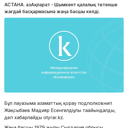
АСТАНА. ҚазАқпарат - Шымкент қалалық төтенше
жағдай басқармасына жаңа басшы келді.
Бұл лауазымға азаматтық қорғау подполковнигі
Жақсыбаев Мадияр Есенгелдіұлы тағайындалды,
деп хабарлайды otyrar.kz.
Жаңа басшы 1979 жылы Сырдария облысы,