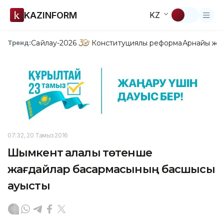
KAZINFORM
KZ
Сайлау-2026
Конституциялық реформа
Арнайы жо
Тренд:
07:32, 20 Тамыз 2016
Шымкент қалалық төтенше
жағдайлар басқармасының басшысы
ауысты