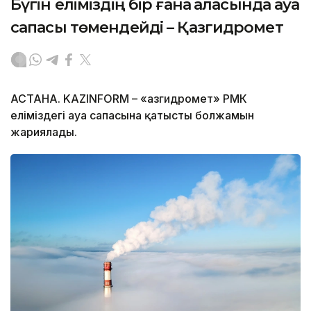
Бүгін еліміздің бір ғана қаласында ауа
сапасы төмендейді – Қазгидромет
АСТАНА. KAZINFORM – «Қазгидромет» РМК
еліміздегі ауа сапасына қатысты болжамын
жариялады.