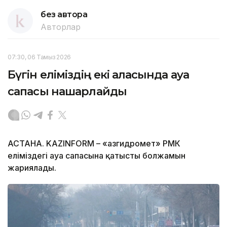
без автора
Авторлар
07:30, 06 Тамыз 2026
Бүгін еліміздің екі қаласында ауа
сапасы нашарлайды
АСТАНА. KAZINFORM – «Қазгидромет» РМК
еліміздегі ауа сапасына қатысты болжамын
жариялады.