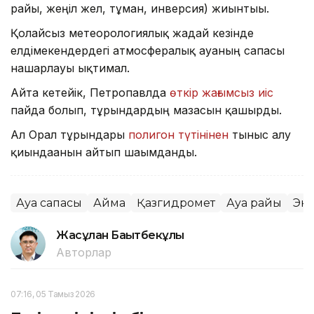
райы, жеңіл жел, тұман, инверсия) жиынтығы.
Қолайсыз метеорологиялық жағдай кезінде
елдімекендердегі атмосфералық ауаның сапасы
нашарлауы ықтимал.
Айта кетейік, Петропавлда
өткір жағымсыз иіс
пайда болып, тұрғындардың мазасын қашырды.
Ал Орал тұрғындары
полигон түтінінен
тыныс алу
қиындағанын айтып шағымданды.
Ауа сапасы
Аймақ
Қазгидромет
Ауа райы
Эк
Жасұлан Бақытбекұлы
Авторлар
07:16, 05 Тамыз 2026