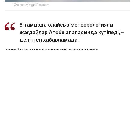
Фото: Magnific.com
5 тамызда қолайсыз метеорологиялық
жағдайлар Ақтөбе қалаласында күтіледі, –
делінген хабарламада.
Қолайсыз метеорологиялық жағдайлар –
атмосфералық ауаның беткі қабатында зиянды
(ластаушы) заттардың шоғырлануына ықпал ететін
қысқамерзімді метеофакторлардың (тымық ауа
райы, жеңіл жел, тұман, инверсия) жиынтығы.
Қолайсыз метеорологиялық жағдай кезінде
елдімекендердегі атмосфералық ауаның сапасы
нашарлауы ықтимал.
Айта кетейік, Петропавлда
өткір жағымсыз иіс
пайда болып, тұрғындардың мазасын қашырды.
Ал Орал тұрғындары
полигон түтінінен
тыныс алу