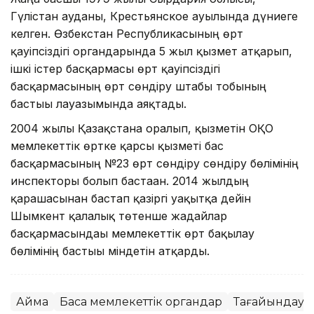
Гүлістан ауданы, Крестьянское ауылында дүниеге
келген. Өзбекстан Республикасының өрт
қауіпсіздігі органдарында 5 жыл қызмет атқарып,
ішкі істер басқармасы өрт қауіпсіздігі
басқармасының өрт сөндіру штабы тобының
бастығы лауазымында аяқтады.
2004 жылы Қазақстанға оралып, қызметін ОҚО
мемлекеттік өртке қарсы қызметі бас
басқармасының №23 өрт сөндіру сөндіру бөлімінің
инспекторы болып бастаған. 2014 жылдың
қарашасынан бастап қазіргі уақытқа дейін
Шымкент қалалық төтенше жағдайлар
басқармасындағы мемлекеттік өрт бақылау
бөлімінің бастығы міндетін атқарды.
Аймақ
Басқа мемлекеттік органдар
Тағайындау