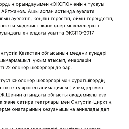
ордың орындауымен «ЭКСПО» әнінің тұсауы
сат Айтжанов. Ашық аспан астында әуелете
ын әуелетіп, көңілін тербетіп, ойын тереңдетіп,
Облыстық мәдениет және өнер мекемелерінің
ауындағы ән алдағы уақытта ЭКСПО-2017
Оңтүстік Қазақстан облысының мәдени күндері
7 шығармашыл ұжым қатысып, өнерлерін
ті 22 қолөнер шеберлері де бар.
стік» қолөнер шеберлері мен суретшілердің
стікте түсірілген анимациялық фильмдер мен
Ж.Шанин атындағы облыстық академиялық қазақ
қақ және сатира театрлары мен Оңтүстік-Цирктің
рме қонақтарының көзқуанышына айналады деп