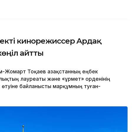
екті кинорежиссер Ардақ
көңіл айтты
м-Жомарт Тоқаев Қазақстанның еңбек
йлықтың лауреаты және «Құрмет» орденінің
 өтуіне байланысты марқұмның туған-