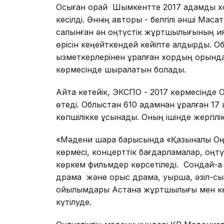
Осыған орай Шымкентте 2017 адамдық х
кесілді. Әннің авторы - белгілі әнші Мақ
салынған ән оңтүстік жұртшылығының қиял
өрісін кеңейткендей кейіпте қалдырды. 
қызметкерлерінен құралған хордың орынд
көрмесінде шырқалатын болады.
Айта кетейік, ЭКСПО - 2017 көрмесінде 
өтеді. Облыстан 610 адамнан құралған 1
көпшілікке ұсынады. Оның ішінде жергілік
«Мәдени шара барысында «Қазыналы Оңтү
көрмесі, концерттік бағдарламалар, оңтү
көркем фильмдер көрсетіледі. Сондай-ақ 
драма және орыс драма, қуыршақ, әзіл-сы
қойылымдары Астана жұртшылығы мен кө
күтілуде.