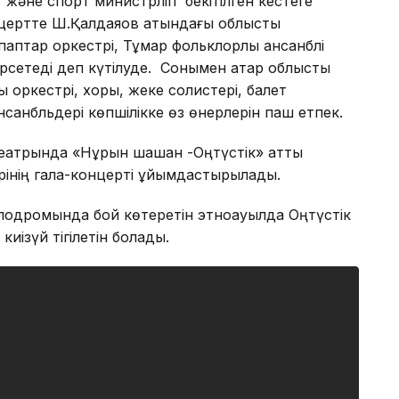
және спорт министрлігі бекітілген кестеге
нцертте Ш.Қалдаяқов атындағы облыстық
аптар оркестрі, Тұмар фольклорлық ансанблі
етеді деп күтілуде. Сонымен қатар облыстық
 оркестрі, хоры, жеке солистері, балет
санбльдері көпшілікке өз өнерлерін паш етпек.
еатрында «Нұрын шашқан -Оңтүстік» атты
рінің гала-концерті ұйымдастырылады.
подромында бой көтеретін этноауылда Оңтүстік
киізүй тігілетін болады.