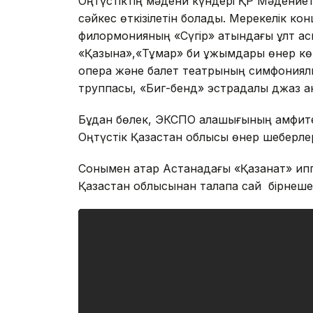
Оңтүстіктің мәдени күндері ҚР Мәдениет 
сәйкес өткізілетін болады. Мерекелік ко
филормонияның «Сүгір» атындағы ұлт асп
«Қазына»,«Тұмар» би ұжымдары өнер көрс
опера және балет театрының симфониялық
труппасы, «Биг-бенд» эстрадалық джаз ан
Бұдан бөлек, ЭКСПО қалашығының амфит
Оңтүстік Қазақстан облысы өнер шеберле
Сонымен қатар Астанадағы «Қазанат» ип
Қазақстан облысынан талапқа сай бірнеше 