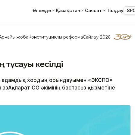
Әлемде
Қазақстан
Саясат
Талдау
SP
Арнайы жоба
Конституциялық реформа
Сайлау-2026
 тұсауы кесілді
17 адамдық хордың орындауымен «ЭКСПО»
 ҚазАқпарат ОҚО әкімінің баспасөз қызметіне