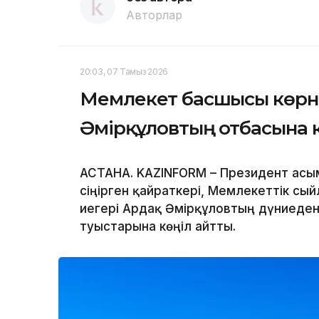
Авторлар
20:03, 07 Тамыз 2026
Мемлекет басшысы көрн
Әмірқұловтың отбасына 
АСТАНА. KAZINFORM – Президент Қасы
сіңірген қайраткері, Мемлекеттік сы
иегері Ардақ Әмірқұловтың дүниеден
туыстарына көңіл айтты.