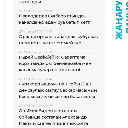
тартылды
07 тамыз 2026, 22:00
Павлодарда Сәтбаев атындағы
каналда ер адам суға батып кетті
07 тамыз 2026, 19:56
Оралда орталық алаңдағы субұрқақ
неліктен жұмыс істемей тұр
07 тамыз 2026, 17:04
Нұрай Серікбай ісі: Сараптама
қорытындысы, бейнежазба мен
хат алмасулар нені көрсетті
07 тамыз 2026, 14:14
Жемқорлық дауынан кейін БҚО
денсаулық сақтау басқармасының
басшысы жұмысынан босатылды
07 тамыз 2026, 14:05
Әл-Фарабидегі жол апаты
бойынша сотталған Александр
Пактың ісі апелляциялық сотта