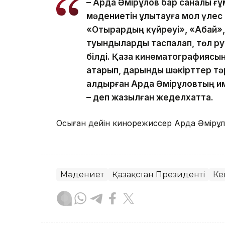
– Ардақ Әмірқұлов бар саналы ғ
мәдениетін ұлықтауға мол үлес 
«Отырардың күйреуі», «Абай», 
туындыларды таспалап, төл р
білді. Қазақ кинематографиясы
атқарып, дарынды шәкірттер т
қалдырған Ардақ Әмірқұловтың 
– деп жазылған жеделхатта.
Осыған дейін кинорежиссер Ардақ Әмірқ
Мәдениет
Қазақстан Президенті
Ке