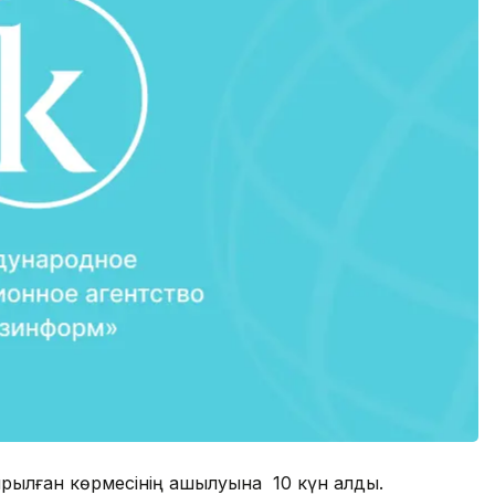
рылған көрмесінің ашылуына 10 күн қалды.