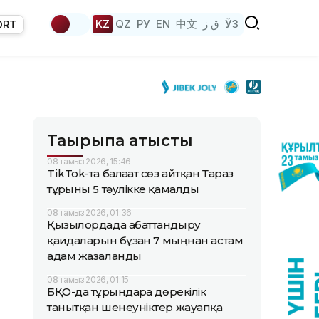
KZ
QZ
РУ
EN
中文
ق ز
ЎЗ
ORT
Тақырыпқа қатысты
08 тамыз 2026, 15:46
TikTok-та балағат сөз айтқан Тараз
тұрғыны 5 тәулікке қамалды
08 тамыз 2026, 01:36
Қызылордада абаттандыру
қағидаларын бұзған 7 мыңнан астам
адам жазаланды
08 тамыз 2026, 01:15
БҚО-да тұрғындарға дөрекілік
танытқан шенеуніктер жауапқа