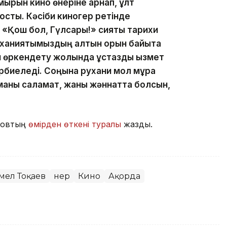
ұмырын кино өнеріне арнап, ұлт
қосты. Кәсіби киногер ретінде
«Қош бол, Гүлсары!» сияқты тарихи
уханиятымыздың алтын қорын байыта
н өркендету жолында ұстаздық қызмет
әрбиеледі. Соңына рухани мол мұра
иманы саламат, жаны жәннатта болсын,
ұловтың
өмірден өткені туралы
жаздық.
мел Тоқаев
Өнер
Кино
Ақорда