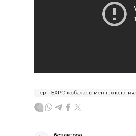
Өнер
EXPO жобалары мен технология
без автора