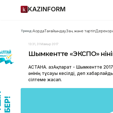
KAZINFORM
Ақорда
Тағайындау
Заң және тәртіп
Дерекқор
Тренд:
13:31, 31 Мамыр 2017
Шымкентте «ЭКСПО» әнінің
АСТАНА. ҚазАқпарат - Шымкентте 20
әнінің тұсауы кесілді, деп хабарлайды
сілтеме жасап.