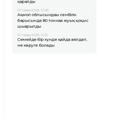
қаралды
07 тамыз 2026, 13:00
Ақмол облысындағы сенбілік
барысында 80 тоннаға жуық қоқыс
шығарылды
07 тамыз 2026, 12:52
Семейде бір күнде қайда аялдап,
не көруге болады