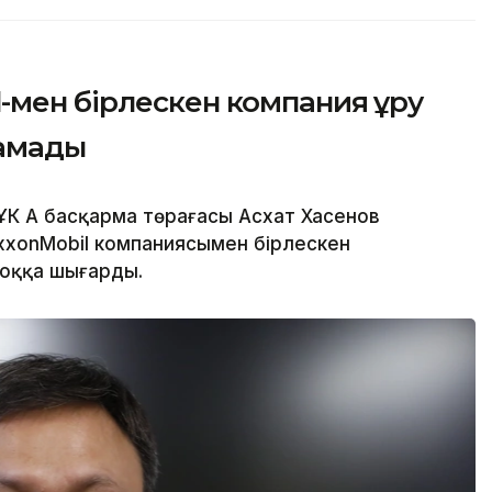
мен бірлескен компания құру
тамады
ҰК АҚ басқарма төрағасы Асхат Хасенов
 ExxonMobil компаниясымен бірлескен
жоққа шығарды.