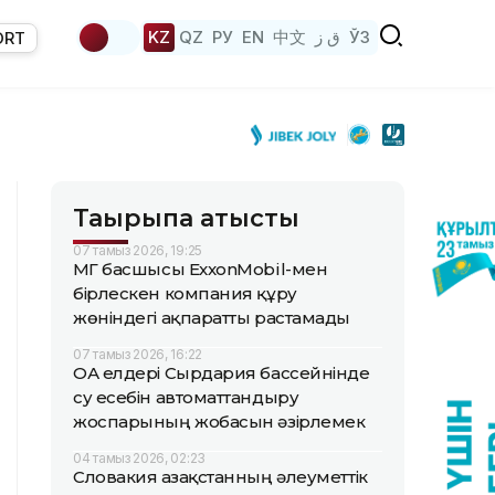
KZ
QZ
РУ
EN
中文
ق ز
ЎЗ
ORT
Тақырыпқа қатысты
07 тамыз 2026, 19:25
ҚМГ басшысы ExxonMobil-мен
бірлескен компания құру
жөніндегі ақпаратты растамады
07 тамыз 2026, 16:22
ОА елдері Сырдария бассейнінде
су есебін автоматтандыру
жоспарының жобасын әзірлемек
04 тамыз 2026, 02:23
Словакия Қазақстанның әлеуметтік