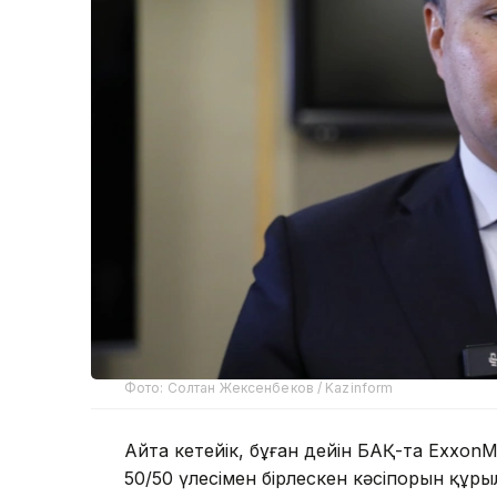
Фото: Солтан Жексенбеков / Kazinform
Айта кетейік, бұған дейін БАҚ-та ExxonM
50/50 үлесімен бірлескен кәсіпорын құры