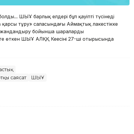
олды... ШЫҰ барлық елдері бұл қауіпті түсінеді
а қарсы тұру» саласындағы Аймақтық лаңкестікке
н жандандыру бойынша шараларды
е өткен ШЫҰ АЛҚҚ Кеңесінің 27-ші отырысында
астық
тқы саясат
ШЫҰ