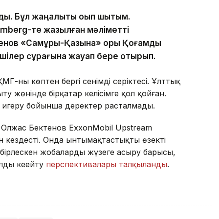
ды. Бұл жаңалықты оқып шықтым.
mberg-те жазылған мәліметті
енов «Самұрық-Қазына» қоры Қоғамдық
лшілер сұрағына жауап бере отырып.
Г-ның көптен бергі сенімді серіктесі. Ұлттық
 жөнінде бірқатар келісімге қол қойған.
 игеру бойынша деректер расталмады.
 Олжас Бектенов ExxonMobil Upstream
 кездесті. Онда ынтымақтастықтың өзекті
 бірлескен жобаларды жүзеге асыру барысы,
лды кеңейту
перспективалары талқыланды
.