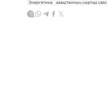
Энергетика
Қазақстанның сыртқы сая
Руслан Ғаббасов
Авторлар
16:22, 07 Тамыз 2026
ОА елдері Сырдария басс
автоматтандыру жоспар
АСТАНА. KAZINFORM – Түркістан қал
шаруашылығын үйлестіру комиссиясы
хабарлайды ҚР Су ресурстары және ир