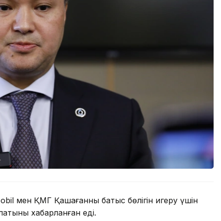
obil мен ҚМГ Қашағанның батыс бөлігін игеру үшін
латыны хабарланған еді.