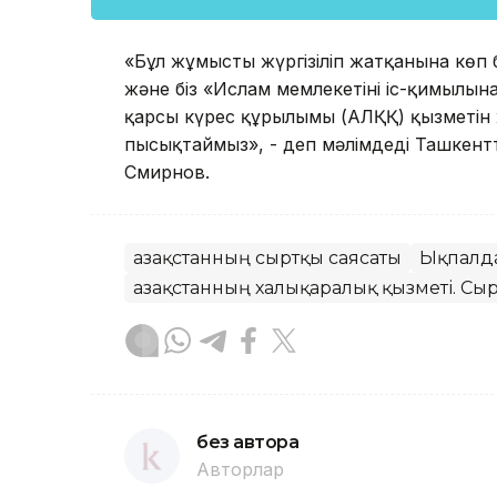
«Бұл жұмыстың жүргізіліп жатқанына көп б
және біз «Ислам мемлекетінің іс-қимылын
қарсы күрес құрылымы (АЛҚҚ) қызметі
пысықтаймыз», - деп мәлімдеді Ташкентт
Смирнов.
Қазақстанның сыртқы саясаты
Ықпалд
Қазақстанның халықаралық қызметі. Сыр
без автора
Авторлар