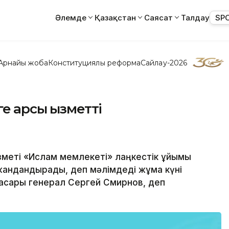
Әлемде
Қазақстан
Саясат
Талдау
SP
Арнайы жоба
Конституциялық реформа
Сайлау-2026
 қарсы қызметті
зметі «Ислам мемлекеті» лаңкестік ұйымы
жандандырады, деп мәлімдеді жұма күні
басары генерал Сергей Смирнов, деп