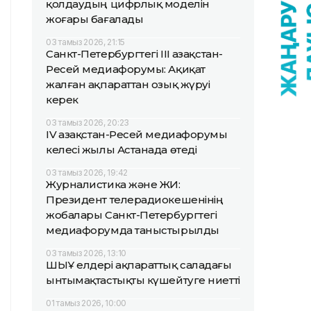
қолдаудың цифрлық моделін
жоғары бағалады
03 тамыз 2026, 21:15
Санкт-Петербургтегі III Қазақстан-
Ресей медиафорумы: Ақиқат
жалған ақпараттан озық жүруі
керек
03 тамыз 2026, 20:23
IV Қазақстан-Ресей медиафорумы
келесі жылы Астанада өтеді
03 тамыз 2026, 19:42
Журналистика және ЖИ:
Президент телерадиокешенінің
жобалары Санкт-Петербургтегі
медиафорумда таныстырылды
03 тамыз 2026, 13:10
ШЫҰ елдері ақпараттық саладағы
ынтымақтастықты күшейтуге ниетті
01 тамыз 2026, 10:00