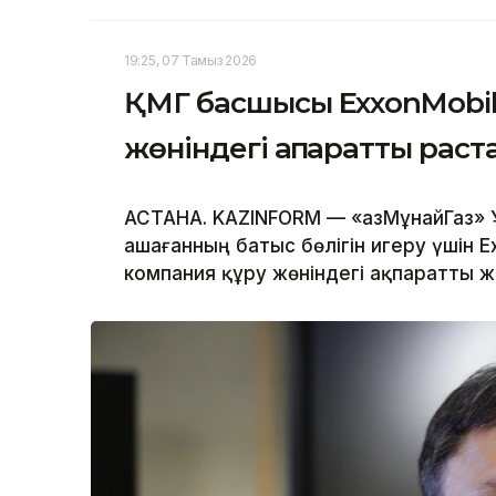
19:25, 07 Тамыз 2026
ҚМГ басшысы ExxonMobil-
жөніндегі ақпаратты рас
АСТАНА. KAZINFORM — «ҚазМұнайГаз» 
Қашағанның батыс бөлігін игеру үшін
компания құру жөніндегі ақпаратты 