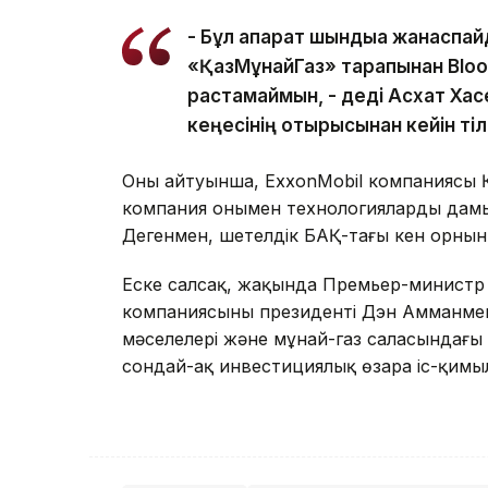
- Бұл ақпарат шындыққа жанаспай
«ҚазМұнайГаз» тарапынан Bloo
растамаймын, - деді Асхат Хас
кеңесінің отырысынан кейін ті
Оның айтуынша, ExxonMobil компаниясы ҚМ
компания онымен технологияларды дамыту
Дегенмен, шетелдік БАҚ-тағы кен орнын
Еске салсақ, жақында Премьер-министр
компаниясының президенті Дэн Амманмен
мәселелері және мұнай-газ саласындағы
сондай-ақ инвестициялық өзара іс-қимы