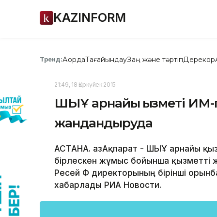
KAZINFORM
Ақорда
Тағайындау
Заң және тәртіп
Дерекқор
Тренд:
21:49, 18 Қыркүйек 2015
ШЫҰ арнайы қызметі ИМ-ге
жандандыруда
АСТАНА. ҚазАқпарат - ШЫҰ арнайы қы
бірлескен жұмыс бойынша қызметті 
Ресей ФҚҚ директорының бірінші орын
хабарлады РИА Новости.