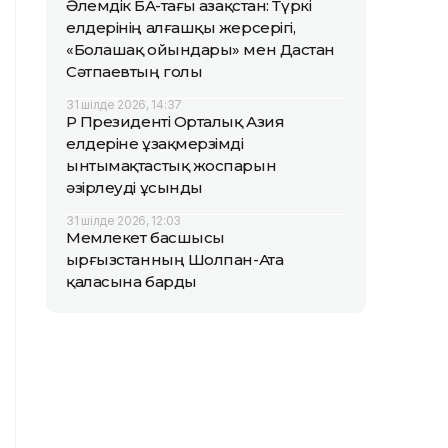
Әлемдік БАҚ-тағы Қазақстан: Түркі
елдерінің алғашқы жерсерігі,
«Болашақ ойындары» мен Дастан
Сәтпаевтың голы
31 шілде 2026, 14:37
ҚР Президенті Орталық Азия
елдеріне ұзақмерзімді
ынтымақтастық жоспарын
әзірлеуді ұсынды
31 шілде 2026, 12:03
Мемлекет басшысы
Қырғызстанның Шолпан-Ата
қаласына барды