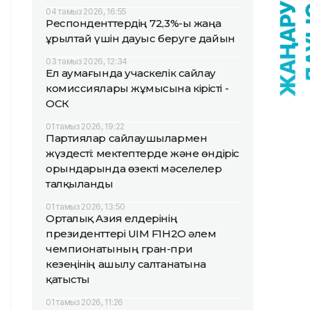
04 тамыз 2026, 16:55
Респонденттердің 72,3%-ы жаңа
Құрылтай үшін дауыс беруге дайын
03 тамыз 2026, 12:34
Ел аумағында учаскелік сайлау
комиссиялары жұмысына кірісті -
ОСК
01 тамыз 2026, 19:22
Партиялар сайлаушылармен
жүздесті: мектептерде және өндіріс
орындарында өзекті мәселелер
талқыланды
01 тамыз 2026, 13:50
Орталық Азия елдерінің
президенттері UIM F1H2O әлем
чемпионатының гран-при
кезеңінің ашылу салтанатына
қатысты
01 тамыз 2026, 11:26