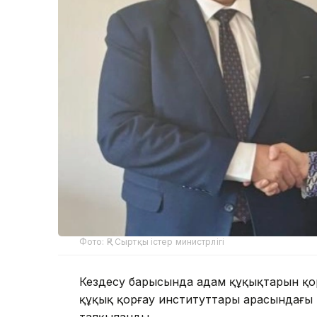
Фото: ҚР Сыртқы істер министрлігі
Кездесу барысында адам құқықтарын қорғ
құқық қорғау институттары арасындағ
талқыланды.