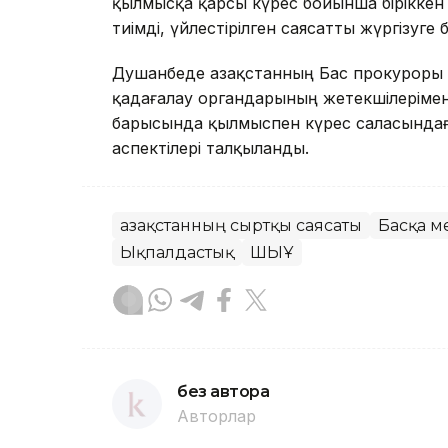
қылмысқа қарсы күрес бойынша біріккен
тиімді, үйлестірілген саясатты жүргізуг
Душанбеде Қазақстанның Бас прокуроры Т
қадағалау органдарының жетекшілерімен 
барысында қылмыспен күрес саласындағ
аспектілері талқыланды.
Қазақстанның сыртқы саясаты
Басқа м
Ықпалдастық
ШЫҰ
без автора
Авторлар