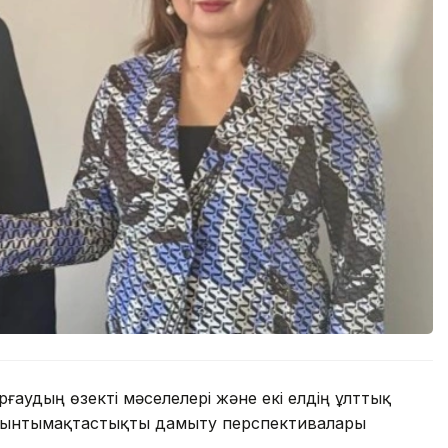
аудың өзекті мәселелері және екі елдің ұлттық
ы ынтымақтастықты дамыту перспективалары