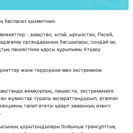
ң баспасөз қызметінен.
еттер - Қазақстан, Қытай, Қырғызстан, Ресей,
қадағалау органдарының басшылары, сондай-ақ
ық лаңкестікке қарсы құрылымы Атқару
ркеттер және терроризм мен экстремизм
ақстанда жемқорлық, лаңкестік, экстремизмге
рған жұмыстар туралы ақпараттандырып, аталған
кцияны талап ететін қазіргі заманның өзекті
.
ысының қорытындылары бойынша трансұлттық