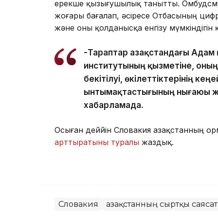
ерекше қызығушылық танытты. Омбудсм
жоғары бағалап, әсіресе Отбасының циф
және оны қолданысқа енгізу мүмкіндігін 
-Тараптар Қазақстандағы Адам 
институтының қызметіне, оның
бекітілуі, өкілеттіктерінің к
ынтымақтастығының нығаюы жөн
хабарламада.
Осыған деййін Словакия Қазақстанның
арттыратыны туралы
жаздық.
Словакия
Қазақстанның сыртқы саяса