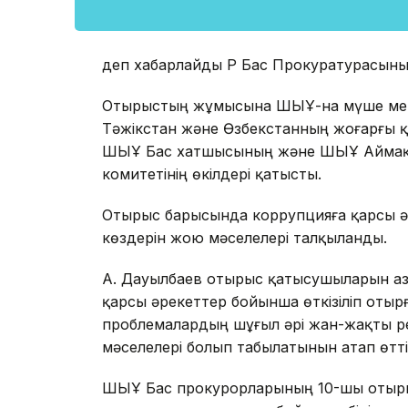
деп хабарлайды ҚР Бас Прокуратурасыны
Отырыстың жұмысына ШЫҰ-на мүше мемлек
Тәжікстан және Өзбекстанның жоғарғы 
ШЫҰ Бас хатшысының және ШЫҰ Аймақт
комитетінің өкілдері қатысты.
Отырыс барысында коррупцияға қарсы ә
көздерін жою мәселелері талқыланды.
А. Дауылбаев отырыс қатысушыларын Қаз
қарсы әрекеттер бойынша өткізіліп оты
проблемалардың шұғыл әрі жан-жақты реа
мәселелері болып табылатынын атап өтті
ШЫҰ Бас прокурорларының 10-шы отыр