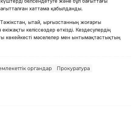
 күштерді белсендетуге және бұл бағыттағы
е бағытталған хаттама қабылданды.
әжікстан, Қытай, Қырғызстанның жоғарғы
екіжақты келіссөздер өткізді. Кездесулердің
ы көкейкесті мәселелер мен ынтымақтастықтың
емлекеттік органдар
Прокуратура