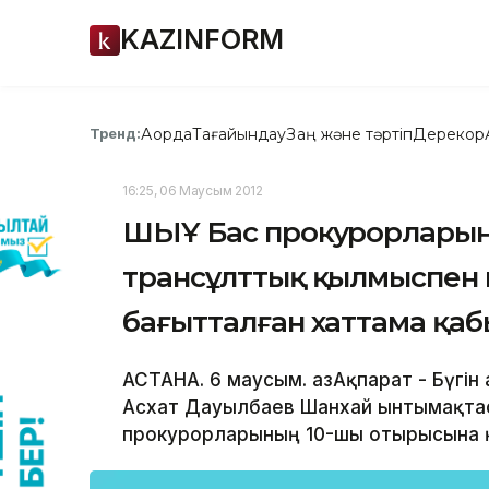
KAZINFORM
Ақорда
Тағайындау
Заң және тәртіп
Дерекқор
Тренд:
16:25, 06 Маусым 2012
ШЫҰ Бас прокурорларын
трансұлттық қылмыспен 
бағытталған хаттама қа
АСТАНА. 6 маусым. ҚазАқпарат - Бүгі
Асхат Дауылбаев Шанхай ынтымақта
прокурорларының 10-шы отырысына қ