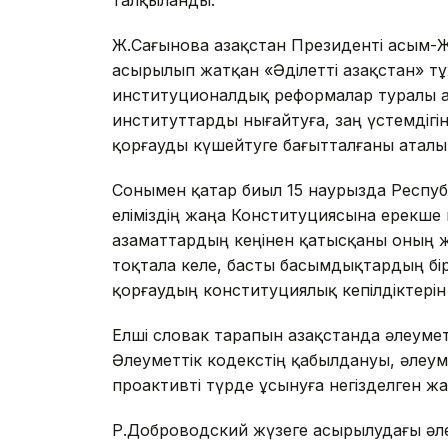
Ж.Сағынова Қазақстан Президенті Қасым
асырылып жатқан «Әділетті Қазақстан»
институционалдық реформалар туралы а
институттарды нығайтуға, заң үстемдіг
қорғауды күшейтуге бағытталғаны аталып
Сонымен қатар биыл 15 наурызда Респу
еліміздің жаңа Конституциясына ерекше 
азаматтардың кеңінен қатысқаны оның ж
тоқтала келе, басты басымдықтардың бі
қорғаудың конституциялық кепілдіктерін 
Елші словак тарапын Қазақстанда әлеуме
Әлеуметтік кодекстің қабылдануы, әлеум
проактивті түрде ұсынуға негізделген ж
Р.Доброводский жүзеге асырылудағы әл