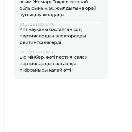
Қасым-Жомарт Тоқаев Қостанай
облысының 90 жылдығына орай
құттықтау жолдады
30 шілде 2026, 17:48
Үгіт науқаны басталған соң
партиялардың электоралды
рейтингісі өзгерді
30 шілде 2026, 16:30
Бір мінбер, жеті партия: саяси
партиялардың алғашқы
пікірсайысы қалай өтті?