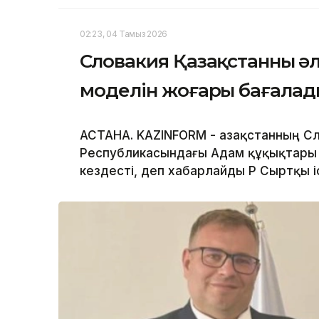
02:23, 04 Тамыз 2026
Словакия Қазақстанның ә
моделін жоғары бағалад
АСТАНА. KAZINFORM - Қазақстанның С
Республикасындағы Адам құқықтары 
кездесті, деп хабарлайды ҚР Сыртқы і