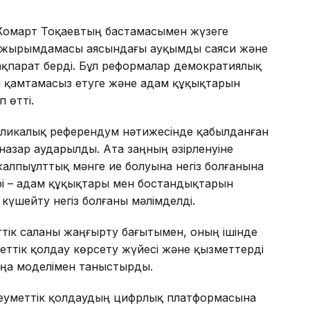
-Жомарт Тоқаевтың бастамасымен жүзеге
 тұжырымдамасы аясындағы ауқымды саяси және
қпарат берді. Бұл реформалар демократиялық
ін қамтамасыз етуге және адам құқықтарын
 өтті.
бликалық референдум нәтижесінде қабылданған
назар аударылды. Ата заңның әзірленуіне
алпыұлттық мәнге ие болуына негіз болғанына
рі – адам құқықтары мен бостандықтарын
күшейту негіз болғаны мәлімделді.
ттік саланы жаңғырту бағытымен, оның ішінде
еттік қолдау көрсету жүйесі және қызметтерді
аңа моделімен таныстырды.
еуметтік қолдаудың цифрлық платформасына