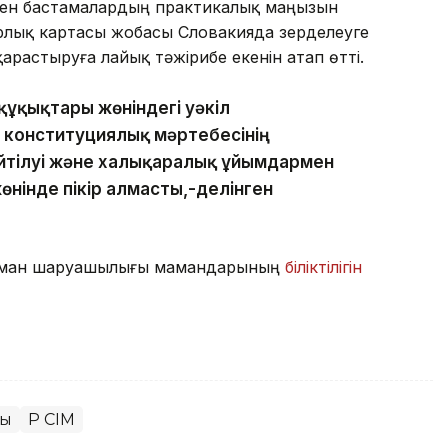
ен бастамалардың практикалық маңызын
рлық картасы жобасы Словакияда зерделеуге
қарастыруға лайық тәжірибе екенін атап өтті.
құқықтары жөніндегі уәкіл
 конституциялық мәртебесінің
еңейтілуі және халықаралық ұйымдармен
інде пікір алмасты,-делінген
 орман шаруашылығы мамандарының
біліктілігін
ты
ҚР СІМ