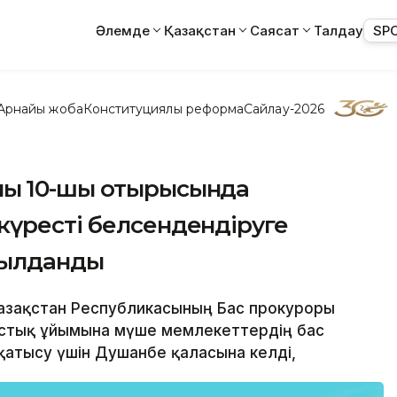
Әлемде
Қазақстан
Саясат
Талдау
SP
Арнайы жоба
Конституциялық реформа
Сайлау-2026
ың 10-шы отырысында
күресті белсендендіруге
былданды
н Қазақстан Республикасының Бас прокуроры
стық ұйымына мүше мемлекеттердің бас
атысу үшін Душанбе қаласына келді,