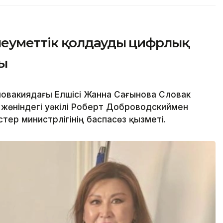
леуметтік қолдаудың цифрлық
ы
ловакиядағы Елшісі Жанна Сағынова Словак
жөніндегі уәкілі Роберт Доброводскиймен
стер министрлігінің баспасөз қызметі.