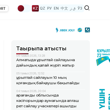
KZ
QZ
РУ
EN
中文
ق ز
ЎЗ
ORT
Тақырыпқа қатысты
06 тамыз 2026, 13:28
Алматыда Құрылтай сайлауына
дайындық қалай жүріп жатыр
05 тамыз 2026, 12:52
Құрылтай сайлауын 10 мың
қоғамдық байқаушы бақылайды
04 тамыз 2026, 20:04
Қарағанды облысында
кәсіпорындар аумағында алғаш
рет сайлау учаскелері ашылды