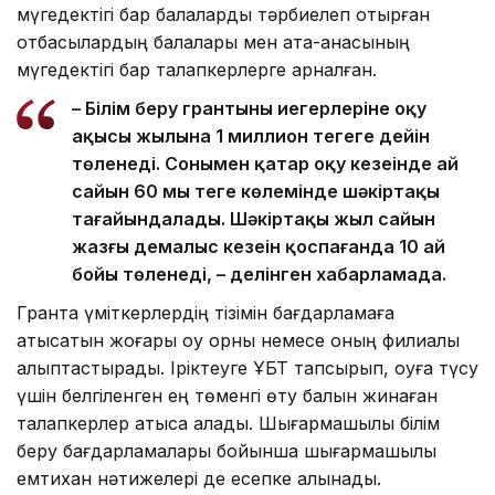
мүгедектігі бар балаларды тәрбиелеп отырған
отбасылардың балалары мен ата-анасының
мүгедектігі бар талапкерлерге арналған.
– Білім беру грантының иегерлеріне оқу
ақысы жылына 1 миллион теңгеге дейін
төленеді. Сонымен қатар оқу кезеңінде ай
сайын 60 мың теңге көлемінде шәкіртақы
тағайындалады. Шәкіртақы жыл сайын
жазғы демалыс кезеңін қоспағанда 10 ай
бойы төленеді, – делінген хабарламада.
Грантқа үміткерлердің тізімін бағдарламаға
қатысатын жоғары оқу орны немесе оның филиалы
қалыптастырады. Іріктеуге ҰБТ тапсырып, оқуға түсу
үшін белгіленген ең төменгі өту балын жинаған
талапкерлер қатыса алады. Шығармашылық білім
беру бағдарламалары бойынша шығармашылық
емтихан нәтижелері де есепке алынады.