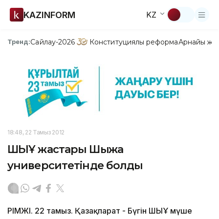
KAZINFORM
KZ
Сайлау-2026
Конституциялық реформа
Арнайы жо
Тренд:
18:48, 22 Тамыз 2012
ШЫҰ жастары Шыңжаң
университетінде болды
ҮРІМЖІ. 22 тамыз. Қазақпарат - Бүгін ШЫҰ мүше