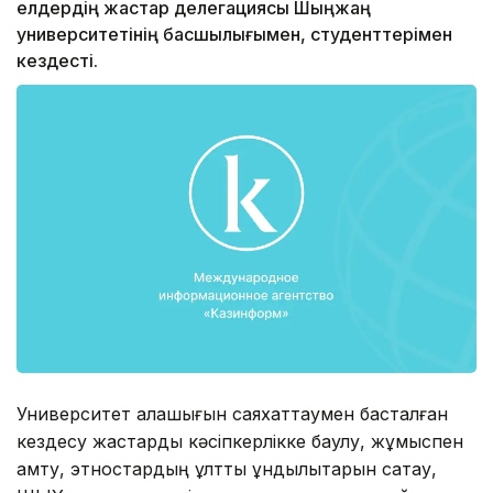
елдердің жастар делегациясы Шыңжаң
университетінің басшылығымен, студенттерімен
кездесті.
Университет қалашығын саяхаттаумен басталған
кездесу жастарды кәсіпкерлікке баулу, жұмыспен
қамту, этностардың ұлттық құндылықтарын сақтау,