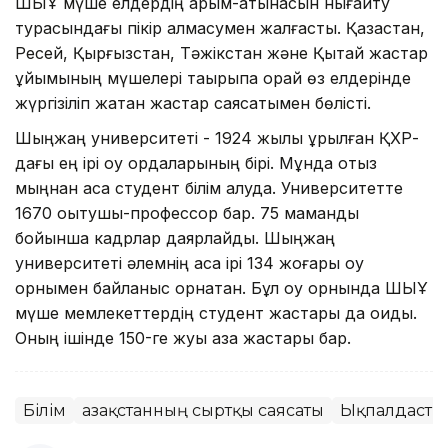
ШЫҰ мүше елдердің қарым-қатынасын нығайту
турасындағы пікір алмасумен жалғасты. Қазақстан,
Ресей, Қырғызстан, Тәжікстан және Қытай жастар
ұйымының мүшелері тақырыпқа орай өз елдерінде
жүргізіліп жатқан жастар саясатымен бөлісті.
Шыңжаң университеті - 1924 жылы құрылған ҚХР-
дағы ең ірі оқу ордаларының бірі. Мұнда отыз
мыңнан аса студент білім алуда. Университетте
1670 оқытушы-профессор бар. 75 мамандық
бойынша кадрлар даярлайды. Шыңжаң
университеті әлемнің аса ірі 134 жоғары оқу
орнымен байланыс орнатқан. Бұл оқу орнында ШЫҰ
мүше мемлекеттердің студент жастары да оқиды.
Оның ішінде 150-ге жуық қазақ жастары бар.
Білім
Қазақстанның сыртқы саясаты
Ықпалдасты