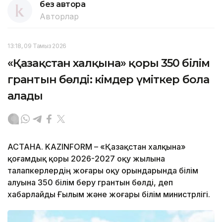
без автора
Авторлар
13:18, 09 Тамыз 2026
«Қазақстан халқына» қоры 350 білім
грантын бөлді: кімдер үміткер бола
алады
АСТАНА. KAZINFORM – «Қазақстан халқына»
қоғамдық қоры 2026-2027 оқу жылына
талапкерлердің жоғары оқу орындарында білім
алуына 350 білім беру грантын бөлді, деп
хабарлайды Ғылым және жоғары білім министрлігі.