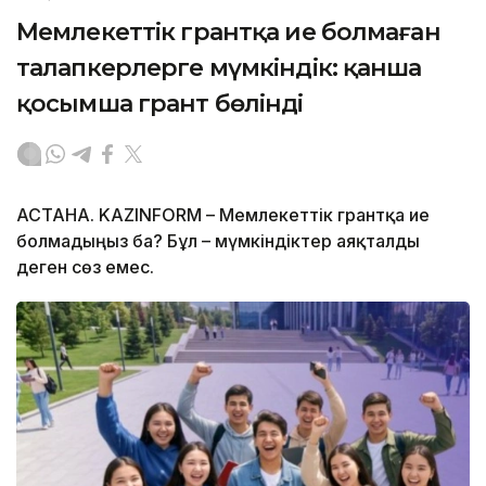
Мемлекеттік грантқа ие болмаған
талапкерлерге мүмкіндік: қанша
қосымша грант бөлінді
АСТАНА. KAZINFORM – Мемлекеттік грантқа ие
болмадыңыз ба? Бұл – мүмкіндіктер аяқталды
деген сөз емес.