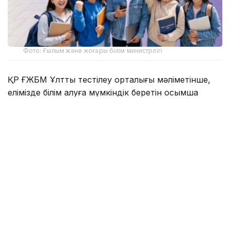
Фото: Ғылым және жоғары білім министрлігі
ҚР ҒЖБМ Ұлттық тестілеу орталығы мәліметінше,
елімізде білім алуға мүмкіндік беретін қосымша
қолдау түрлері бар:
2392 грант – жергілікті атқарушы органдардан;
2 мыңнан астам грант – қазақстандық жоғары оқу
орындарынан;
350 грант – «Қазақстан халқына» қорынан.
Бұдан бөлек, KAZENERGY, «Қазатомөнеркәсіп»
және басқа да қорлар мен компаниялардың білім
беру бағдарламалары бар.