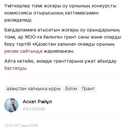
Үміткерлер тізімі жоғары оқу орнының конкурстық
комиссиясы отырысының хаттамасымен
рәсімделеді.
Бағдарламаға қатысатын жоғары оқу орындарының
тізімі, әр ЖОО-ға бөлінген грант саны және оларды
беру тәртібі «Қазақстан халқына» қоғамдық қорының
ресми сайтында
жарияланған.
Айта кетейік, әкімдік гранттарына құжат қабылдау
басталды
.
Қазақстан халқына қоры
Білім
Грант
Асхат Райқұл
Авторлар
22:41, 08 Тамыз 2026