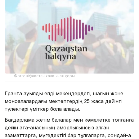
Фото: «Қазақстан халқына» қоры
Грантқа ауылдық елді мекендердегі, шағын және
моноқалалардағы мектептердің 25 жасқа дейінгі
түлектері үміткер бола алады.
Бағдарлама жетім балалар мен кәмелетке толғанға
дейін ата-анасының қамқорлығынсыз қалған
азаматтарға, мүгедектігі бар тұлғаларға, сондай-ақ