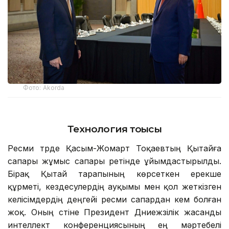
Фото: Аkorda
Технология тоғысы
Ресми түрде Қасым-Жомарт Тоқаевтың Қытайға
сапары жұмыс сапары ретінде ұйымдастырылды.
Бірақ Қытай тарапының көрсеткен ерекше
құрметі, кездесулердің ауқымы мен қол жеткізген
келісімдердің деңгейі ресми сапардан кем болған
жоқ. Оның үстіне Президент Дүниежүзілік жасанды
интеллект конференциясының ең мәртебелі