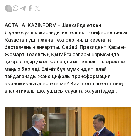
АСТАНА. KAZINFORM – Шанхайда өткен
Дүниежүзілік жасанды интеллект конференциясы
Қазақстан үшін жаңа технологиялық кезеңнің
басталғанын аңғартты. Себебі Президент Қасым-
Жомарт Тоқаевтың Қытайға сапары барысында
цифрландыру мен жасанды интеллектіге ерекше
маңыз берілді. Еліміз бұл мүмкіндікті қалай
пайдаланады және цифрлық трансформация
экономикаға әсер ете ме? Kazinform агенттігінің
аналитикалық шолушысы сауалға жауап іздеді.