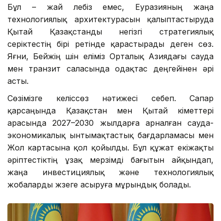
Бұл – жай лебіз емес, Еуразияның жаңа
технологиялық архитектурасын қалыптастыруда
Қытай Қазақстанды негізгі стратегиялық
серіктестің бірі ретінде қарастырады деген сөз.
Яғни, Бейжің үшін еліміз Орталық Азиядағы сауда
мен транзит саласында одақтас деңгейінен әрі
асты.
Сөзімізге келіссөз нәтижесі себеп. Сапар
қарсаңында Қазақстан мен Қытай үкіметтері
арасында 2027–2030 жылдарға арналған сауда-
экономикалық ынтымақтастық бағдарламасы мен
Жол картасына қол қойылды. Бұл құжат екіжақты
әріптестіктің ұзақ мерзімді бағытын айқындап,
жаңа инвестициялық және технологиялық
жобаларды жүзеге асыруға мұрындық болады.