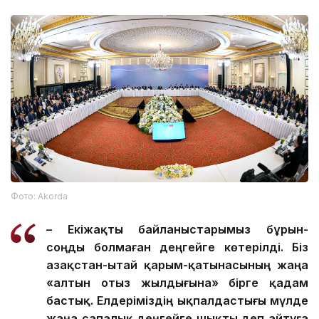
Фото: Аkorda
– Екіжақты байланыстарымыз бұрын-
соңды болмаған деңгейге көтерілді. Біз
Қазақстан-Қытай қарым-қатынасының жаңа
«алтын отыз жылдығына» бірге қадам
бастық. Елдеріміздің ықпалдастығы мүлде
жаңа сапалық деңгейге шықты деп айтуға