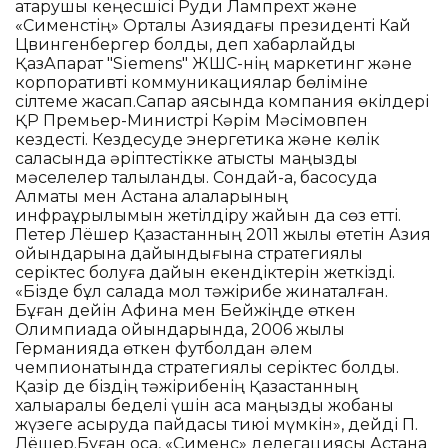
атқарушы кеңесшісі Руди Лампрехт және
«Сименстің» Орталық Азиядағы президенті Кай
Цвингенбергер болды, деп хабарлайды
ҚазАқпарат "Siemens" ЖШС-нің маркетинг және
корпоративті коммуникациялар бөліміне
сілтеме жасап.Сапар аясында компания өкілдері
ҚР Премьер-Министрі Кәрім Мәсімовпен
кездесті. Кездесуде энергетика және көлік
саласында әріптестікке қатысты маңызды
мәселелер талқыланды. Сондай-ақ, басқосуда
Алматы мен Астана қалаларының
инфрақұрылымын жетілдіру жайын да сөз етті.
Петер Лёшер Қазақстанның 2011 жылы өтетін Азия
ойындарына дайындығына стратегиялық
серіктес болуға дайын екендіктерін жеткізді.
«Бізде бұл салада мол тәжірибе жинақталған.
Бұған дейін Афина мен Бейжіңде өткен
Олимпиада ойындарында, 2006 жылы
Германияда өткен футболдан әлем
чемпионатында стратегиялық серіктес болдық.
Қазір де біздің тәжірибенің Қазақстанның
халықаралық беделі үшін аса маңызды жобаны
жүзеге асыруда пайдасы тиюі мүмкін», дейді П.
Лёшер.Бұған қоса, «Сименс» делегациясы Астана