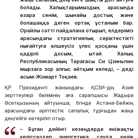
болады. Халықтарымыздың арасында
өзара сенім, шынайы достық және
болашаққа деген ортақ ұстаным бар.
Орайлы сәтті пайдалана отырып, елдеріміз
арасындағы стратегиялық серіктестікті
нығайтуға өлшеусіз үлес қосқаны үшін
қадірлі досым, Қытай Халық
Республикасының Төрағасы Си Цзиньпин
мырзаға зор алғыс айтқым келеді, – деді
Қасым-Жомарт Тоқаев.
ҚР Президенті жанындағы ҚСЗИ-дің Азия
зерттеулері бөлімінің аға сарапшысы Жадыра
Әсетқызының айтуынша, бүгінде Астана-Бейжің
арасындағы әріптестік сапалық тұрғыдан жаңа
деңгейге көтеріліп отыр.
– Бұған дейінгі кезеңдерде екіжақты
келіссөздер энергетика, сауда, көлік