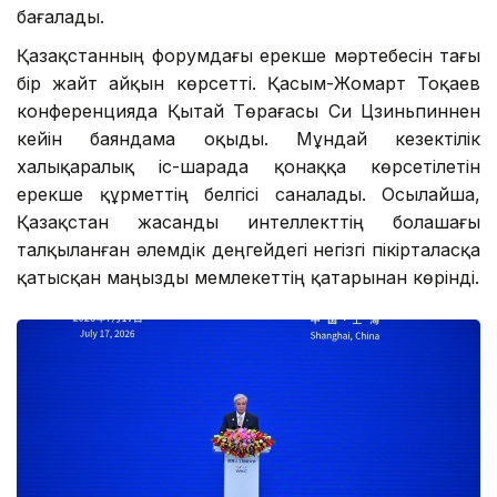
бағалады.
Қазақстанның форумдағы ерекше мәртебесін тағы
бір жайт айқын көрсетті. Қасым-Жомарт Тоқаев
конференцияда Қытай Төрағасы Си Цзиньпиннен
кейін баяндама оқыды. Мұндай кезектілік
халықаралық іс-шарада қонаққа көрсетілетін
ерекше құрметтің белгісі саналады. Осылайша,
Қазақстан жасанды интеллекттің болашағы
талқыланған әлемдік деңгейдегі негізгі пікірталасқа
қатысқан маңызды мемлекеттің қатарынан көрінді.