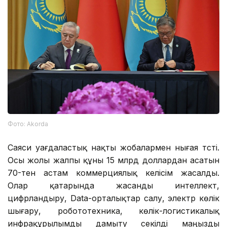
Фото: Аkorda
Саяси уағдаластық нақты жобалармен нығая түсті.
Осы жолы жалпы құны 15 млрд доллардан асатын
70-тен астам коммерциялық келісім жасалды.
Олар қатарында жасанды интеллект,
цифрландыру, Data-орталықтар салу, электр көлік
шығару, робототехника, көлік-логистикалық
инфрақұрылымды дамыту секілді маңызды