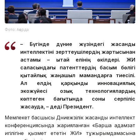
Фото: Ақорда
– Бүгінде дүние жүзіндегі жасанды
интеллектіні зерттеушілердің жартысынан
астамы – Қытай елінің өкілдері. ЖИ
саласындағы патенттердің басым бөлігі
қытайлық жаңашыл мамандарға тиесілі.
Ал елдің қарқынды инновациялық
экожүйесі озық технологиялардың
көптеген бағытында соны серпіліс
жасауда, – деді Президент.
Мемлекет басшысы Дүниежүзілік жасанды интеллект
конференциясында жарияланған «Барша адамзат
игілігіне қызмет ететін ЖИ» тұжырымдамасына