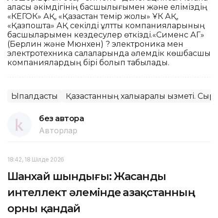
қаласы әкімдігінің басшылығымен және еліміздің
«КЕГОК» АҚ, «Қазақстан темір жолы» ҰК АҚ,
«Қазпошта» АҚ секілді ұлттық компанияларының
басшыларымен кездесулер өткізді.«Сименс АГ»
(Берлин және Мюнхен) ? электроника мен
электротехника салаларында әлемдік көшбасшы
компаниялардың бірі болып табылады.
Ықпалдастық
Қазақстанның халықаралық қызметі. Сырт
без автора
Авторлар
18:42, 18 Шілде 2026
Шанхай шындығы: Жасанды
интеллект әлемінде Қазақстанның
орны қандай