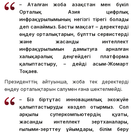
– Аталған жоба Қазақстан мен бүкіл
Орталық Азия цифрлық
инфрақұрылымының негізгі тірегі болады
деп санаймыз. Басты мақсат – деректерді
өңдеу орталықтарын, бұлтты сервистерді
және жасанды интеллект
инфрақұрылымын дамытуға арналған
халықаралық деңгейдегі платформа
қалыптастыру, – дейді Қасым-Жомарт
Тоқаев.
Президенттің айтуынша, жоба тек деректерді
өңдеу орталықтарын салумен ғана шектелмейді.
– Біз біртұтас инновациялық экожүйе
қалыптастыруды көздеп отырмыз. Сол
арқылы суперкомпьютердің қуаты,
жасанды интеллект зертханалары,
ғылыми-зерттеу ұйымдары, білім беру