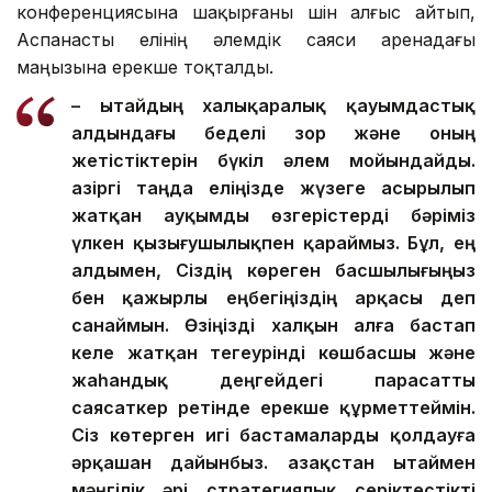
конференциясына шақырғаны үшін алғыс айтып,
Аспанасты елінің әлемдік саяси аренадағы
маңызына ерекше тоқталды.
– Қытайдың халықаралық қауымдастық
алдындағы беделі зор және оның
жетістіктерін бүкіл әлем мойындайды.
Қазіргі таңда еліңізде жүзеге асырылып
жатқан ауқымды өзгерістерді бәріміз
үлкен қызығушылықпен қараймыз. Бұл, ең
алдымен, Сіздің көреген басшылығыңыз
бен қажырлы еңбегіңіздің арқасы деп
санаймын. Өзіңізді халқын алға бастап
келе жатқан тегеурінді көшбасшы және
жаһандық деңгейдегі парасатты
саясаткер ретінде ерекше құрметтеймін.
Сіз көтерген игі бастамаларды қолдауға
әрқашан дайынбыз. Қазақстан Қытаймен
мәңгілік әрі стратегиялық серіктестікті