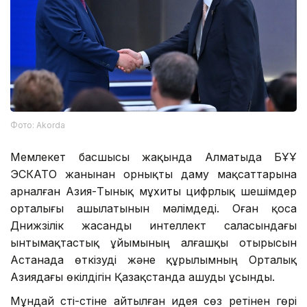
Фото: Аkorda
Мемлекет басшысы жақында Алматыда БҰҰ
ЭСКАТО жанынан орнықты даму мақсаттарына
арналған Азия-Тынық мұхиты цифрлық шешімдер
орталығы ашылатынын мәлімдеді. Оған қоса
Дүнижүзілік жасанды интеллект саласындағы
ынтымақтастық ұйымының алғашқы отырысын
Астанада өткізуді және құрылымның Орталық
Азиядағы өкілдігін Қазақстанда ашуды ұсынды.
Мұндай үсті-үстіне айтылған идея сөз ретінен гөрі