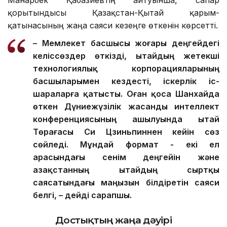
Манарбек Қабазиевтің айтуынша, сапар
қорытындысы Қазақстан-Қытай қарым-
қатынасының жаңа саяси кезеңге өткенін көрсетті.
– Мемлекет басшысы жоғары деңгейдегі
келіссөздер өткізді, Қытайдың жетекші
технологиялық корпорацияларының
басшыларымен кездесті, іскерлік іс-
шараларға қатысты. Оған қоса Шанхайда
өткен Дүниежүзілік жасанды интеллект
конференциясының ашылуында Қытай
Төрағасы Си Цзиньпиннен кейін сөз
сөйледі. Мұндай формат - екі ел
арасындағы сенім деңгейін және
Қазақстанның Қытайдың сыртқы
саясатындағы маңызын білдіретін саяси
белгі, – дейді сарапшы.
Достықтың жаңа дәуірі