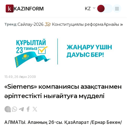
KAZINFORM
KZ
Сайлау-2026
Конституциялық реформа
Арнайы жо
Тренд:
15:49, 26 Ақпан 2009
«Siemens» компаниясы Қазақстанмен
әріптестікті нығайтуға мүдделі
АЛМАТЫ. Ақпанның 26-сы. ҚазАқпарат /Ернар Бекен/