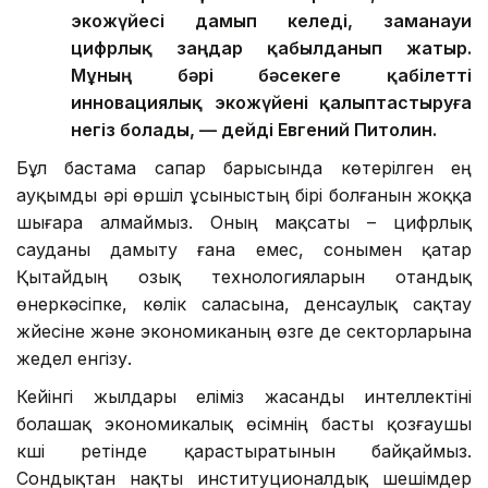
экожүйесі дамып келеді, заманауи
цифрлық заңдар қабылданып жатыр.
Мұның бәрі бәсекеге қабілетті
инновациялық экожүйені қалыптастыруға
негіз болады, — дейді Евгений Питолин.
Бұл бастама сапар барысында көтерілген ең
ауқымды әрі өршіл ұсыныстың бірі болғанын жоққа
шығара алмаймыз. Оның мақсаты – цифрлық
сауданы дамыту ғана емес, сонымен қатар
Қытайдың озық технологияларын отандық
өнеркәсіпке, көлік саласына, денсаулық сақтау
жүйесіне және экономиканың өзге де секторларына
жедел енгізу.
Кейінгі жылдары еліміз жасанды интеллектіні
болашақ экономикалық өсімнің басты қозғаушы
күші ретінде қарастыратынын байқаймыз.
Сондықтан нақты институционалдық шешімдер