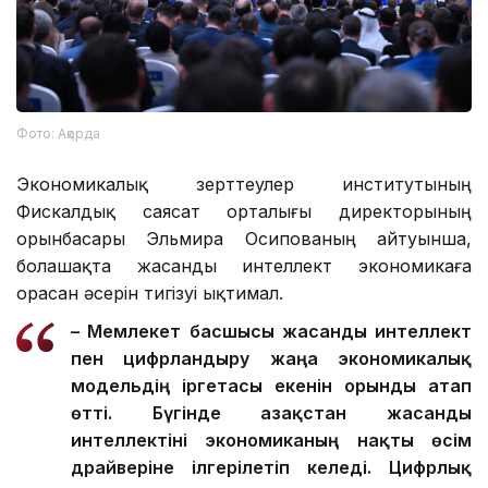
Фото: Ақорда
Экономикалық зерттеулер институтының
Фискалдық саясат орталығы директорының
орынбасары Эльмира Осипованың айтуынша,
болашақта жасанды интеллект экономикаға
орасан әсерін тигізуі ықтимал.
– Мемлекет басшысы жасанды интеллект
пен цифрландыру жаңа экономикалық
модельдің іргетасы екенін орынды атап
өтті. Бүгінде Қазақстан жасанды
интеллектіні экономиканың нақты өсім
драйверіне ілгерілетіп келеді.
Цифрлық