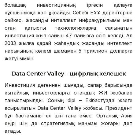
болашақ инвестицияның іргесін қалауға
құлшынысқа көп ұқсайды. Себебі БҰҰ деректеріне
сәйкес, жасанды интеллект инфрақұрылымы мен
оған қатысты технологияларға салынатын
инвестиция жыл сайын 47 пайызға өсіп келеді. Ал
2033 жылға қарай жаһандық жасанды интеллект
нарығының көлемі шамамен 5 триллион долларға
жетуі мүмкін.
Data Center Valley – цифрлық келешек
Инвестиция дегеннен шығады, сапар барысында
қытайлық инвесторларға отандық ЖИ жобалар
таныстырылды. Соның бірі – Екібастұзда жүзеге
асырылатын Data Center Valley жобасы. Президент
бұл бастаманы ел үшін ғана емес, Орталық Азия
өңірі үшін де стратегиялық маңызы жоғары деп
атады.