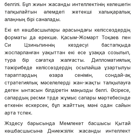
белгілі. Бұл жиын жасанды интеллектінің келешегін
талқылайтын әлемдегі жетекші халықаралық
алаңның бірі саналады.
Екі ел көшбасшылары арасындағы келіссөздердің
форматы да ерекше. Қасым-Жомарт Тоқаев пен
Си Цзиньпиннің кездесуі бастапқыда
жоспарланған уақыттан екі есе ұзаққа созылып,
тура бір сағатқа жалғасты. Дипломатиялық
тәжірибеде келіссөздердің осылайша ұзартылуы
тараптардың өзара сенімін, сондай-ақ
стратегиялық мәселелерді жан-жақты талқылауға
деген ынтасын білдіретін маңызды белгі. Әсіресе,
сапардың ресми түрде жұмыс сапары мәртебесінде
өткенін ескерсек, бұл жайттың мәні одан сайын
арта түспек.
Жүздесу барысында Мемлекет басшысы Қытай
көшбасшысына Дүниежүзілік жасанды интеллект