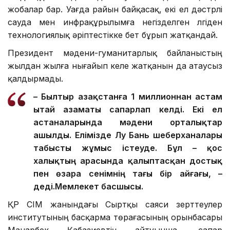
жобалар бар. Уағда райын байқасақ, екі ел дәстүрлі
сауда мен инфрақұрылымға негізделген үлгіден
технологиялық әріптестікке бет бұрып жатқандай.
Президент мәдени-гуманитарлық байланыстың
жылдан жылға нығайып келе жатқанын да атаусыз
қалдырмады.
– Былтыр Қазақстанға 1 миллионнан астам
Қытай азаматы сапарлап келді. Екі ел
астаналарында мәдени орталықтар
ашылды. Елімізде Лу Бань шеберханалары
табысты жұмыс істеуде. Бұл – қос
халықтың арасында қалыптасқан достық
пен өзара сенімнің тағы бір айғағы, –
деді.
Мемлекет басшысы.
ҚР СІМ жанындағы Сыртқы саяси зерттеулер
институтының басқарма төрағасының орынбасары