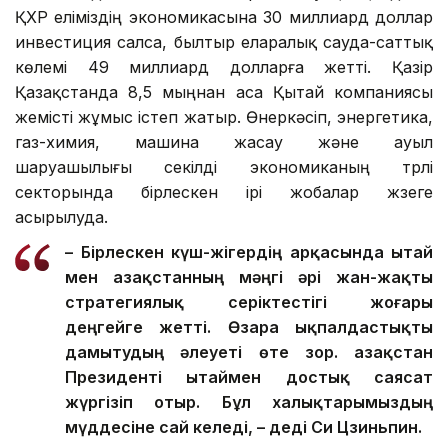
ҚХР еліміздің экономикасына 30 миллиард доллар
инвестиция салса, былтыр еларалық сауда-саттық
көлемі 49 миллиард долларға жетті. Қазір
Қазақстанда 8,5 мыңнан аса Қытай компаниясы
жемісті жұмыс істеп жатыр. Өнеркәсіп, энергетика,
газ-химия, машина жасау және ауыл
шаруашылығы секілді экономиканың түрлі
секторында бірлескен ірі жобалар жүзеге
асырылуда.
– Бірлескен күш-жігердің арқасында Қытай
мен Қазақстанның мәңгі әрі жан-жақты
стратегиялық серіктестігі жоғары
деңгейге жетті. Өзара ықпалдастықты
дамытудың әлеуеті өте зор. Қазақстан
Президенті Қытаймен достық саясат
жүргізіп отыр. Бұл халықтарымыздың
мүддесіне сай келеді, – деді Си Цзиньпин.