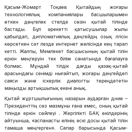
Қасым-Жомарт Тоқаев Қытайдың жоғары
технологиялық компаниялары басшыларымен
өткен дөңгелек үстелде сөзін қытай тілінде
бастады. Бұл әрекетті қатысушылар жылы
қабылдап, дипломатиялық деңгейдің озық үлгісін
көрсеткен сәт лезде интернет желісінде кең тарап
кетті. Жалпы, Мемлекет басшысының қытай тілін
еркін меңгеруін тек білім санатында бағалауға
болмас. Мұндай тілдік дағды қазақ-қытай
арасындағы сенімді нығайтып, жоғары деңгейдегі
саяси және іскерлік диалогты тереңдететін
маңызды артықшылық екені анық.
Қытай жұртшылығының назарын аударған дүние –
Президенттің сөз мазмұны ғана емес, оның қытай
тілінде еркін сөйлеуі . Жергілікті БАҚ өкілдерінің
айтуынша, «аспанасты елінің ескі досы қытай тілін
тамаша меңгерген». Сапар барысында Қасым-