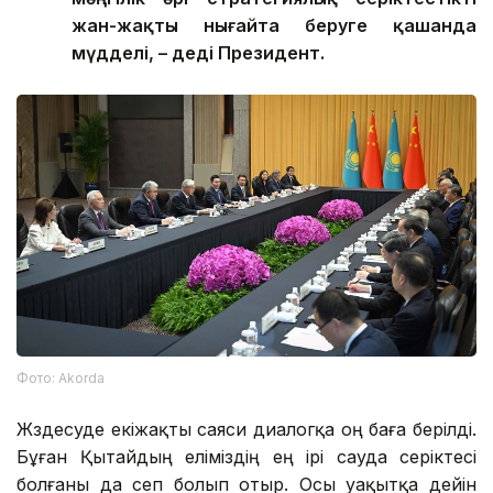
жан-жақты нығайта беруге қашанда
мүдделі, – деді Президент.
Фото: Аkorda
Жүздесуде екіжақты саяси диалогқа оң баға берілді.
Бұған Қытайдың еліміздің ең ірі сауда серіктесі
болғаны да сеп болып отыр. Осы уақытқа дейін