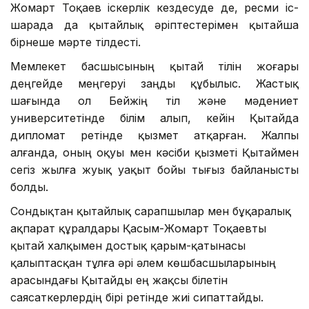
Жомарт Тоқаев іскерлік кездесуде де, ресми іс-
шарада да қытайлық әріптестерімен қытайша
бірнеше мәрте тілдесті.
Мемлекет басшысының қытай тілін жоғары
деңгейде меңгеруі заңды құбылыс. Жастық
шағында ол Бейжің тіл және мәдениет
университетінде білім алып, кейін Қытайда
дипломат ретінде қызмет атқарған. Жалпы
алғанда, оның оқуы мен кәсіби қызметі Қытаймен
сегіз жылға жуық уақыт бойы тығыз байланысты
болды.
Сондықтан қытайлық сарапшылар мен бұқаралық
ақпарат құралдары Қасым-Жомарт Тоқаевты
қытай халқымен достық қарым-қатынасы
қалыптасқан тұлға әрі әлем көшбасшыларының
арасындағы Қытайды ең жақсы білетін
саясаткерлердің бірі ретінде жиі сипаттайды.