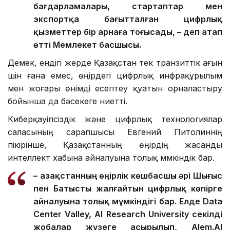
бағдарламалары, стартаптар мен
экспортқа бағытталған цифрлық
қызметтер бір арнаға тоғысады, – деп атап
өтті Мемлекет басшысы.
Демек, ендігі жерде Қазақстан тек транзиттік ағын
үшін ғана емес, өңірдегі цифрлық инфрақұрылым
мен жоғары өнімді есептеу қуатын орналастыру
бойынша да бәсекеге ниетті.
Киберқауіпсіздік және цифрлық технологиялар
саласының сарапшысы Евгений Питолиннің
пікірінше, Қазақстанның өңірдің жасанды
интеллект хабына айналуына толық мүмкіндік бар.
– Қазақстанның өңірлік көшбасшы әрі Шығыс
пен Батысты жалғайтын цифрлық көпірге
айналуына толық мүмкіндігі бар. Елде Data
Center Valley, AI Research University секілді
жобалар жүзеге асырылып, Alem.AI