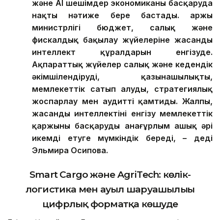
және AI шешімдер экономиканы басқаруда
нақты нәтиже бере бастады. Қаржы
министрлігі бюджет, салық және
фискалдық бақылау жүйелеріне жасанды
интеллект құралдарын енгізуде.
Ақпараттық жүйелер салық және кедендік
әкімшілендіруді, қазынашылықты,
мемлекеттік сатып алуды, стратегиялық
жоспарлау мен аудит
ті қамтиды
. Жалпы,
жасанды интеллекті
ні
енгізу мемлекеттік
қаржыны басқаруды анағұрлым ашық әрі
икемді етуге мүмкіндік береді,
–
деді
Эльмира Осипова
.
Smart Cargo және AgriTech: көлік-
логистика мен ауыл шаруашылығы
цифрлық форматқа көшуде