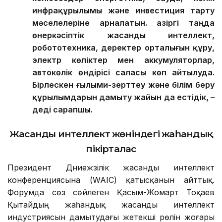
инфрақұрылымы және инвестиция тарту
мәселелеріне арналатын. Қазіргі таңда
өнеркәсіптік жасанды интеллект,
робототехника, деректер орталығын құру,
электр көліктер мен аккумуляторлар,
автокөлік өндірісі саласы көп айтылуда.
Бірлескен ғылыми-зерттеу және білім беру
құрылымдарын дамыту жайын да естідік, –
деді сарапшы.
Жасанды интеллект жөніндегі жаһандық
пікірталас
Президент Дүниежүзілік жасанды интеллект
конференциясына (WAIC) қатысқанын айттық.
Форумда сөз сөйлеген Қасым-Жомарт Тоқаев
Қытайдың жаһандық жасанды интеллект
индустриясын дамытудағы жетекші рөлін жоғары