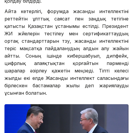
қолдау білдірді.
Айта кетерлігі, форумда жасанды интеллектіні
реттейтін ұлттық саясат пен заңдық тетігіне
қатысты Қазақстан ұстанымы естілді. Президент
ЖИ жүйелерін тестілеу мен сертификаттаудың
ортақ стандарттарын түзу, жасанды интеллектіні
теріс мақсатқа пайдаланудың алдын алу жайын
айтты. Соның ішінде кибершабуыл, дипфейк,
цифрлық алаяқтықтан қорғайтын пәрменді
шаралар әзірлеу қажетін меңзеді. Тіпті келесі
жылды екі елде Жасанды интеллект саласындағы
бірлескен бастамалар жылы деп жариялауды
ұсынған болатын.