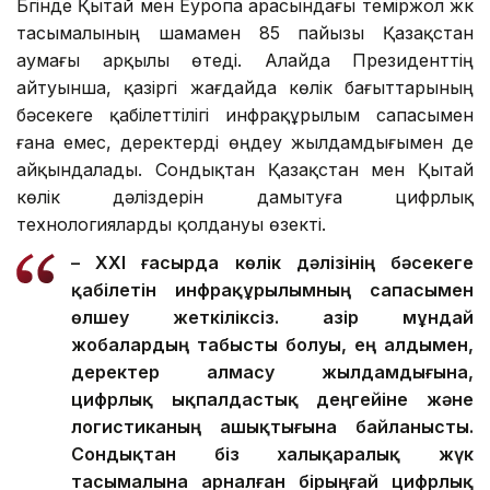
Бүгінде Қытай мен Еуропа арасындағы теміржол жүк
тасымалының шамамен 85 пайызы Қазақстан
аумағы арқылы өтеді. Алайда Президенттің
айтуынша, қазіргі жағдайда көлік бағыттарының
бәсекеге қабілеттілігі инфрақұрылым сапасымен
ғана емес, деректерді өңдеу жылдамдығымен де
айқындалады. Сондықтан Қазақстан мен Қытай
көлік дәліздерін дамытуға цифрлық
технологияларды қолдануы өзекті.
– XXI ғасырда көлік дәлізінің бәсекеге
қабілетін инфрақұрылымның сапасымен
өлшеу жеткіліксіз. Қазір мұндай
жобалардың табысты болуы, ең алдымен,
деректер алмасу жылдамдығына,
цифрлық ықпалдастық деңгейіне және
логистиканың ашықтығына байланысты.
Сондықтан біз халықаралық жүк
тасымалына арналған бірыңғай цифрлық