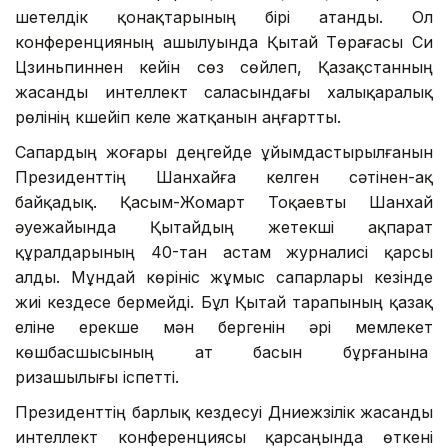
шетелдік қонақтарының бірі атанды. Ол
конференцияның ашылуында Қытай Төрағасы Си
Цзиньпиннен кейін сөз сөйлеп, Қазақстанның
жасанды интеллект саласындағы халықаралық
рөлінің күшейіп келе жатқанын аңғартты.
Сапардың жоғары деңгейде ұйымдастырылғанын
Президенттің Шанхайға келген сәтінен-ақ
байқадық. Қасым-Жомарт Тоқаевты Шанхай
әуежайында Қытайдың жетекші ақпарат
құралдарының 40-тан астам журналисі қарсы
алды. Мұндай көрініс жұмыс сапарлары кезінде
жиі кездесе бермейді. Бұл Қытай тарапының қазақ
еліне ерекше мән бергенін әрі мемлекет
көшбасшысының ат басын бұрғанына
ризашылығы іспетті.
Президенттің барлық кездесуі Дүниежүзілік жасанды
интеллект конференциясы қарсаңында өткені