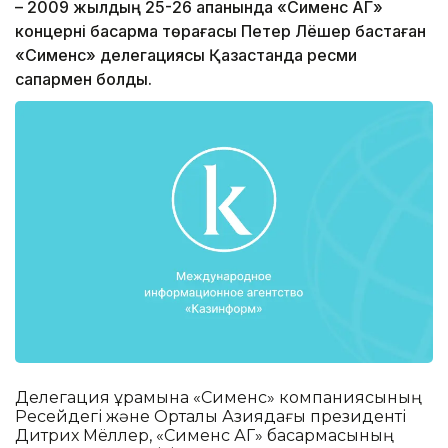
– 2009 жылдың 25-26 ақпанында «Сименс АГ»
концерні басқарма төрағасы Петер Лёшер бастаған
«Сименс» делегациясы Қазақстанда ресми
сапармен болды.
Делегация құрамына «Сименс» компаниясының
Ресейдегі және Орталық Азиядағы президенті
Дитрих Мёллер, «Сименс АГ» басқармасының