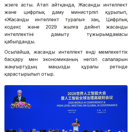
жүзеге асты. Атап айтқанда, Жасанды интеллект
және цифрлық даму министрлігі құрылып,
«Жасанды интеллект туралы» заң, Цифрлық
кодекс және 2029 жылға дейінгі жасанды
интеллектіні дамыту тұжырымдамасы
қабылданды.
Осылайша, жасанды интеллект енді мемлекеттік
басқару мен экономиканың негізгі салаларын
жаңғыртудың маңызды құралы ретінде
қарастырылып отыр.