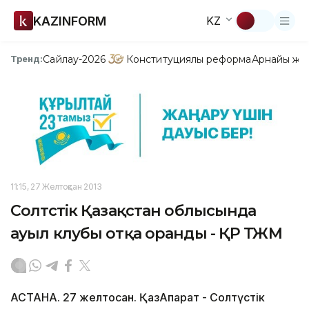
KAZINFORM
KZ
Сайлау-2026
Конституциялық реформа
Арнайы жо
Тренд:
11:15, 27 Желтоқсан 2013
Солтүстік Қазақстан облысында
ауыл клубы отқа оранды - ҚР ТЖМ
АСТАНА. 27 желтоқсан. ҚазАқпарат - Солтүстік