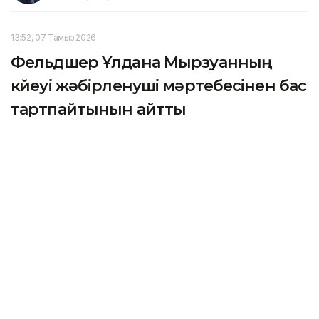
13:52, 07 Тамыз 2026
Фельдшер Ұлдана Мырзуанның
күйеуі жәбірленуші мәртебесінен бас
тартпайтынын айтты
АСТАНА. KAZINFORM – 2025 жылғы қарашада
қызметтік міндетін атқару кезінде қаза тапқан
фельдшер Ұлдана Мырзуанның күйеуі оның өліміне
қатысты қылмыстық іс бойынша жәбірленуші
мәртебесінен бас тартпайтынын мәлімдеді.