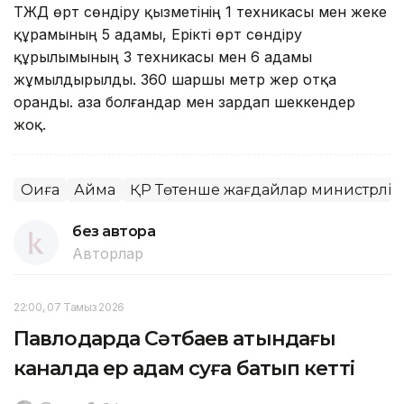
ТЖД өрт сөндіру қызметінің 1 техникасы мен жеке
құрамының 5 адамы, Ерікті өрт сөндіру
құрылымының 3 техникасы мен 6 адамы
жұмылдырылды. 360 шаршы метр жер отқа
оранды. Қаза болғандар мен зардап шеккендер
жоқ.
Оқиға
Аймақ
ҚР Төтенше жағдайлар министрлігі
без автора
Авторлар
22:00, 07 Тамыз 2026
Павлодарда Сәтбаев атындағы
каналда ер адам суға батып кетті