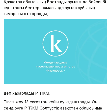
Қазақстан облысының Бостандық ауылында бейсенбі
күні таңғы бестер шамасында ауыл клубының
ғимараты отқа оранды,
деп хабарлады ҚР ТЖМ.
Тілсіз жау 13 сағаттан кейін ауыздықталды. Оны
сөндіруге ҚР ТЖМ Солтүстік Қазақстан облысының