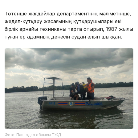
Төтенше жағдайлар департаментінің мәліметінше,
жедел-құтқару жасағының құтқарушылары екі
бірлік арнайы техниканы тарта отырып, 1987 жылы
туған ер адамның денесін судан алып шыққан.
Фото: Павлодар облысы ТЖД