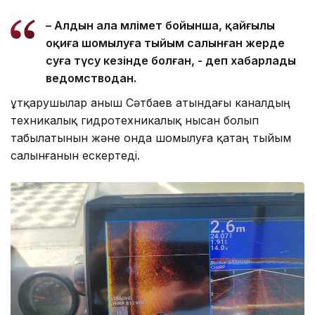
– Алдын ала мәлімет бойынша, қайғылы
оқиға шомылуға тыйым салынған жерде
суға түсу кезінде болған, - деп хабарлады
ведомстводан.
Құтқарушылар Қаныш Сәтбаев атындағы каналдың
техникалық гидротехникалық нысан болып
табылатынын және онда шомылуға қатаң тыйым
салынғанын ескертеді.