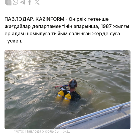
ПАВЛОДАР. KAZINFORM - Өңірлік төтенше
жағдайлар департаментінің ақпарынша, 1987 жылғы
ер адам шомылуға тыйым салынған жерде суға
түскен.
Фото: Павлодар облысы ТЖД