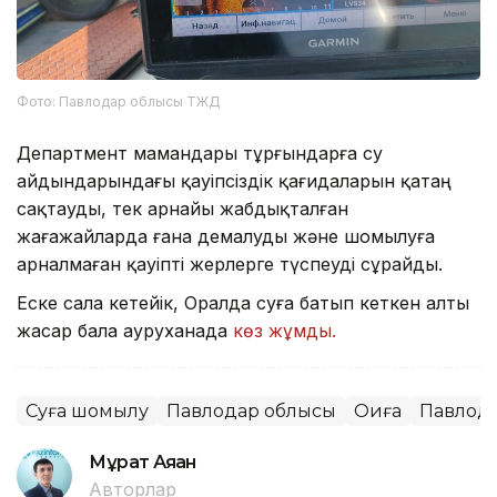
Фото: Павлодар облысы ТЖД
Департмент мамандары тұрғындарға су
айдындарындағы қауіпсіздік қағидаларын қатаң
сақтауды, тек арнайы жабдықталған
жағажайларда ғана демалуды және шомылуға
арналмаған қауіпті жерлерге түспеуді сұрайды.
Еске сала кетейік, Оралда суға батып кеткен алты
жасар бала ауруханада
көз жұмды.
Суға шомылу
Павлодар облысы
Оқиға
Павлод
Мұрат Аяған
Авторлар