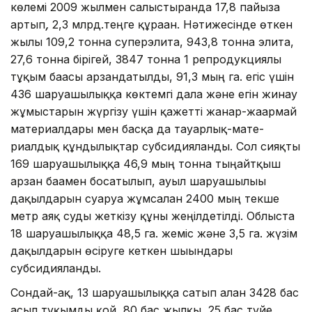
көлемі 2009 жылмен салыстырғанда 17,8 пайызға
артып
,
2,3 млрд.теңге құраған. Нәтижесінде өткен
жылы 109,2 тонна суперэлита, 943,8 тонна элита,
27,6 тонна бірігей, 3847 тонна 1 репродукциялы
тұқым бағасы арзандатылды, 91,3 мың га. егіс үшін
436 шаруашылыққа көктемгі дала және егін жинау
жұмыстарын жүргізу үшін қажетті жанар-жағармай
материал­дары мен басқа да тауарлық-мате­
риалдық құндылықтар субсидия­ланды. Сол сияқты
169 шаруашылыққа 46,9 мың тонна тыңайтқыш
арзан бағамен босатылып, ауыл шаруашылығы
дақыл­дарын суаруға жұмсалған 2400 мың текше
метр аяқ суды жеткізу құны жеңілдетілді. Облыста
18 шаруашылыққа 48,5 га. жеміс және 3,5 га. жүзім
дақылдарын өсіруге кеткен шығындары
субсидияланды.
Сондай-ақ, 13 шаруашылыққа сатып алған 3428 бас
асыл тұқымды қой, 80 бас жылқы, 25 бас түйе