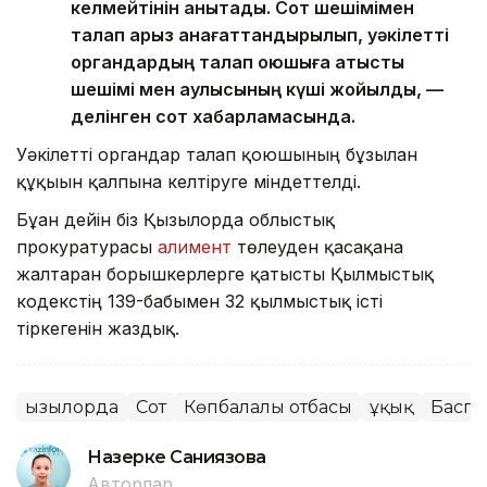
келмейтінін анықтады. Сот шешімімен
талап арыз қанағаттандырылып, уәкілетті
органдардың талап қоюшыға қатысты
шешімі мен қаулысының күші жойылды, —
делінген сот хабарламасында.
Уәкілетті органдар талап қоюшының бұзылған
құқығын қалпына келтіруге міндеттелді.
Бұған дейін біз Қызылорда облыстық
прокуратурасы
алимент
төлеуден қасақана
жалтарған борышкерлерге қатысты Қылмыстық
кодекстің 139-бабымен 32 қылмыстық істі
тіркегенін жаздық.
Қызылорда
Сот
Көпбалалы отбасы
Құқық
Баспа
Назерке Саниязова
Авторлар