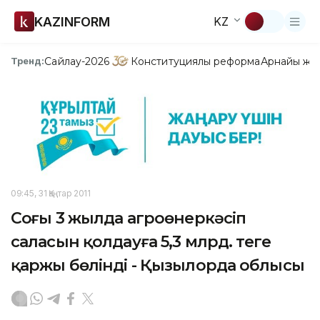
KAZINFORM
KZ
Сайлау-2026
Конституциялық реформа
Арнайы жо
Тренд:
09:45, 31 Қаңтар 2011
Соңғы 3 жылда агроөнеркәсіп
саласын қолдауға 5,3 млрд. теңге
қаржы бөлінді - Қызылорда облысы