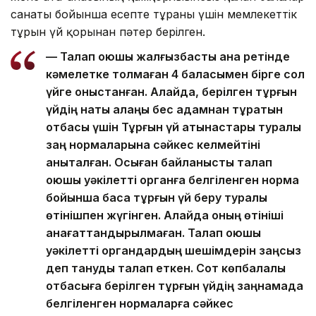
санаты бойынша есепте тұрғаны үшін мемлекеттік
тұрғын үй қорынан пәтер берілген.
— Талап қоюшы жалғызбасты ана ретінде
кәмелетке толмаған 4 баласымен бірге сол
үйге қоныстанған. Алайда, берілген тұрғын
үйдің нақты алаңы бес адамнан тұратын
отбасы үшін Тұрғын үй қатынастары туралы
заң нормаларына сәйкес келмейтіні
анықталған. Осыған байланысты талап
қоюшы уәкілетті органға белгіленген норма
бойынша басқа тұрғын үй беру туралы
өтінішпен жүгінген. Алайда оның өтініші
қанағаттандырылмаған. Талап қоюшы
уәкілетті органдардың шешімдерін заңсыз
деп тануды талап еткен. Сот көпбалалы
отбасыға берілген тұрғын үйдің заңнамада
белгіленген нормаларға сәйкес