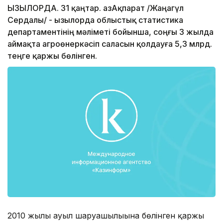
ҚЫЗЫЛОРДА. 31 қаңтар. ҚазАқпарат /Жаңагүл
Сердалы/ - Қызылорда облыстық статистика
департаментінің мәліметі бойынша, соңғы 3 жылда
аймақта агроөнеркәсіп сала­сын қолдауға 5,3 млрд.
теңге қаржы бөлінген.
2010 жылы ауыл шаруашылығына бөлінген қаржы