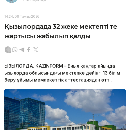
14:24, 06 Тамыз 2026
Қызылордада 32 жеке мектептің тең
жартысы жабылып қалды
ҚЫЗЫЛОРДА. KAZINFORM – Биыл қаңтар айында
Қызылорда облысындағы мектепке дейінгі 13 білім
беру ұйымы мемлекеттік аттестациядан өтті.