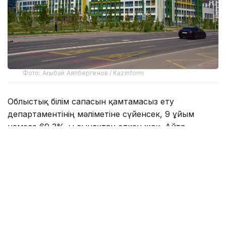
Фото: Ағыбай Аяпбергенов / Kazinform
Облыстық білім сапасын қамтамасыз ету
департаментінің мәліметіне сүйенсек, 9 ұйым
немесе 69,3%-ы сынақтан өткен жоқ. Айта
кетерлігі, оның барлығы – жеке балабақша.
- Мамыр айынан бастап білім беру
ұйымдарын мемлекеттік аттестаттау
жаңа форматта жүрді. Ол 22 балабақшаны
қамтыды. 13-іне анықталған кемшіліктерді 3
ай ішінде заңнама талаптарына
сәйкестендіру міндеті жүктелді, - деді