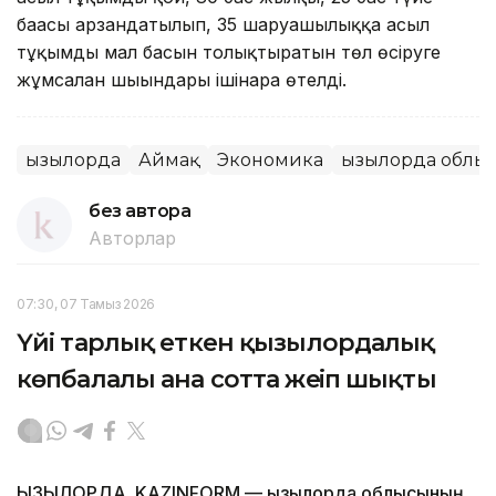
бағасы арзандатылып, 35 шаруашылыққа асыл
тұқымды мал басын толық­тыратын төл өсіруге
жұмсалған шығындары ішінара өтелді.
Қызылорда
Аймақ
Экономика
Қызылорда облы
без автора
Авторлар
07:30, 07 Тамыз 2026
Үйі тарлық еткен қызылордалық
көпбалалы ана сотта жеңіп шықты
ҚЫЗЫЛОРДА. KAZINFORM — Қызылорда облысының