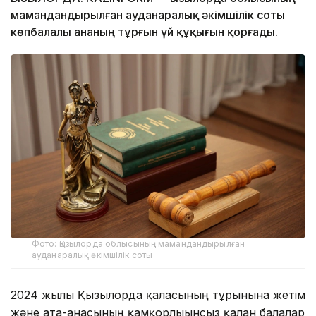
мамандандырылған ауданаралық әкімшілік соты
көпбалалы ананың тұрғын үй құқығын қорғады.
Фото: Қызылорда облысының мамандандырылған
ауданаралық әкімшілік соты
2024 жылы Қызылорда қаласының тұрғынына жетім
және ата-анасының қамқорлығынсыз қалған балалар