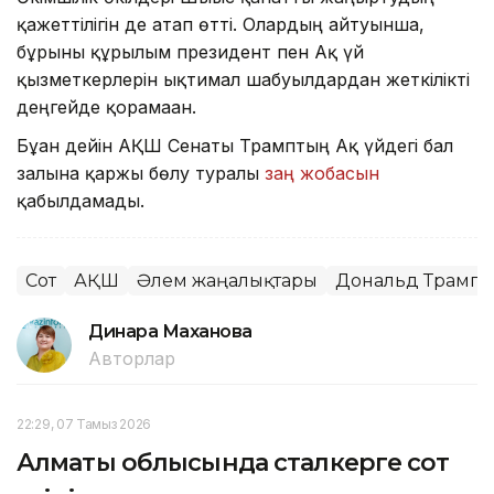
қажеттілігін де атап өтті. Олардың айтуынша,
бұрынғы құрылым президент пен Ақ үй
қызметкерлерін ықтимал шабуылдардан жеткілікті
деңгейде қорғамаған.
Бұған дейін АҚШ Сенаты Трамптың Ақ үйдегі бал
залына қаржы бөлу туралы
заң жобасын
қабылдамады.
Сот
АҚШ
Әлем жаңалықтары
Дональд Трамп
Динара Маханова
Авторлар
22:29, 07 Тамыз 2026
Алматы облысында сталкерге сот