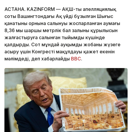
АСТАНА. KAZINFORM — АҚШ-тың апелляциялық
соты Вашингтондағы Ақ үйдің бұзылған Шығыс
қанатының орнына салынуы жоспарланған аумағы
8,36 мың шаршы метрлік бал залының құрылысын
жалғастыруға салынған тыйымды күшінде
қалдырды. Сот мұндай ауқымды жобаны жүзеге
асыру үшін Конгрестің мақұлдауы қажет екенін
мәлімдеді, деп хабарлайды
BBC
.