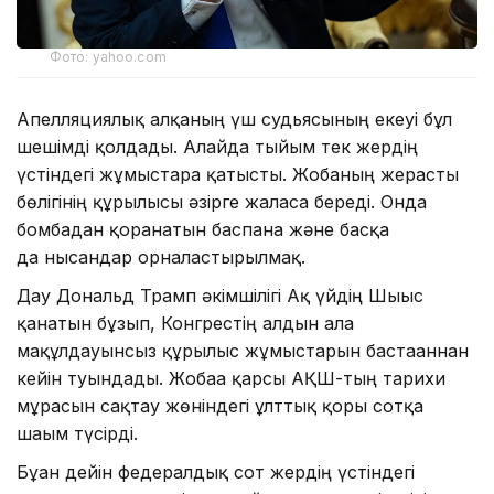
Фото: yahoo.com
Апелляциялық алқаның үш судьясының екеуі бұл
шешімді қолдады. Алайда тыйым тек жердің
үстіндегі жұмыстарға қатысты. Жобаның жерасты
бөлігінің құрылысы әзірге жалғаса береді. Онда
бомбадан қорғанатын баспана және басқа
да нысандар орналастырылмақ.
Дау Дональд Трамп әкімшілігі Ақ үйдің Шығыс
қанатын бұзып, Конгрестің алдын ала
мақұлдауынсыз құрылыс жұмыстарын бастағаннан
кейін туындады. Жобаға қарсы АҚШ-тың тарихи
мұрасын сақтау жөніндегі ұлттық қоры сотқа
шағым түсірді.
Бұған дейін федералдық сот жердің үстіндегі