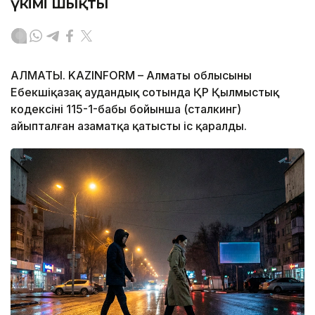
үкімі шықты
АЛМАТЫ. KAZINFORM – Алматы облысының
Еңбекшіқазақ аудандық сотында ҚР Қылмыстық
кодексінің 115-1-бабы бойынша (сталкинг)
айыпталған азаматқа қатысты іс қаралды.