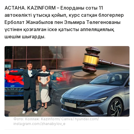
АСТАНА. KAZINFORM – Елорданың соты 11
автокөлікті ұтысқа қойып, курс сатқан блогерлер
Ерболат Жанабылов пен Эльмира Төлегенованың
үстінен қозғалған іске қатысты аппеляциялық
шешім шығарды.
Фото: Коллаж: Kazinform/ Canva/ hyundai.com/
instagram.com/zhanabylov_e