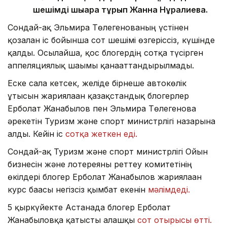
шешімді шығара тұрып Жанна Нұрғалиева.
Сондай-ақ Эльмира Төлегенованың үстінен
қозғалған іс бойынша сот шешімі өзгеріссіз, күшінде
қалды. Осылайша, қос блогердің сотқа түсірген
аппеляциялық шағымы қанағаттандырылмады.
Еске сала кетсек, желіде бірнеше автокөлік
ұтысын жариялаған қазақстандық блогерлер
Ерболат Жанабылов пен Эльмира Төлегенова
әрекетін Туризм және спорт министрлігі назарына
алды. Кейін іс
сотқа жеткен еді.
Сондай-ақ Туризм және спорт министрлігі Ойын
бизнесін және лотереяны реттеу комитетінің
өкілдері блогер Ерболат Жанабылов жариялаған
курс бағасы негізсіз қымбат екенін
мәлімдеді.
5 қыркүйекте Астанада блогер Ерболат
Жанабыловқа қатысты алғашқы
сот отырысы өтті.