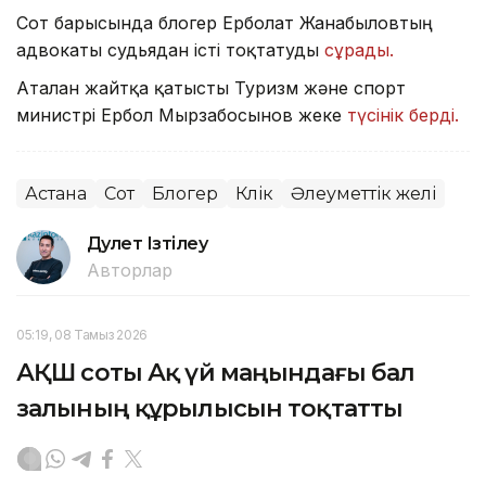
Сот барысында блогер Ерболат Жанабыловтың
адвокаты судьядан істі тоқтатуды
сұрады.
Аталған жайтқа қатысты Туризм және спорт
министрі Ербол Мырзабосынов жеке
түсінік берді.
Астана
Сот
Блогер
Көлік
Әлеуметтік желі
Дәулет Ізтілеу
Авторлар
05:19, 08 Тамыз 2026
АҚШ соты Ақ үй маңындағы бал
залының құрылысын тоқтатты