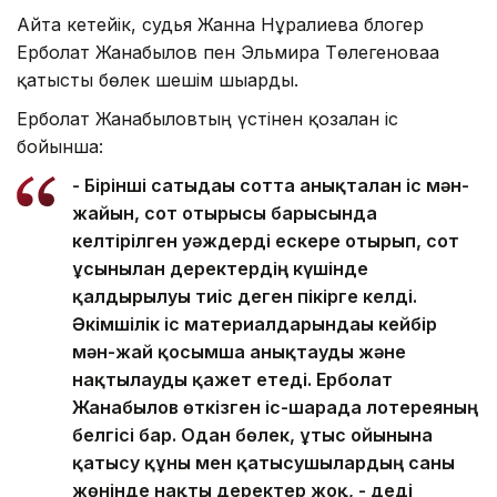
Айта кетейік, судья Жанна Нұрғалиева блогер
Ерболат Жанабылов пен Эльмира Төлегеноваға
қатысты бөлек шешім шығарды.
Ерболат Жанабыловтың үстінен қозғалған іс
бойынша:
- Бірінші сатыдағы сотта анықталған іс мән-
жайын, сот отырысы барысында
келтірілген уәждерді ескере отырып, сот
ұсынылған деректердің күшінде
қалдырылуы тиіс деген пікірге келді.
Әкімшілік іс материалдарындағы кейбір
мән-жай қосымша анықтауды және
нақтылауды қажет етеді. Ерболат
Жанабылов өткізген іс-шарада лотереяның
белгісі бар. Одан бөлек, ұтыс ойынына
қатысу құны мен қатысушылардың саны
жөнінде нақты деректер жоқ, - деді