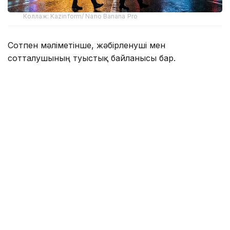
Коллаж: Kazinform/ Nano Banana Pro
Сотпен мәліметінше, жәбірленуші мен
сотталушының туыстық байланысы бар.
Жәбірленушінің күйеуі сотталушымен бірге
тұратын әйелдің туған бауыры. Жәбірленушінің
үйінде кәмелетке толмаған жиені тұрады.
Сотталушы бірге тұратын әйелінің баласын заңсыз
ұстап отыр деп есептеп, осыған байланысты
қудалау әрекеттерін жасаған.
- 2025 жылдың күзінен бастап сотталушы
жәбірленушінің еркіне қарсы әрекеттер
жасады. Ол «WhatsApp» мессенджері
арқылы телефон қоңыраулары мен
хабарламалар жолдау арқылы байланыс
орнатуға тырысқан. Жәбірленушінің онымен