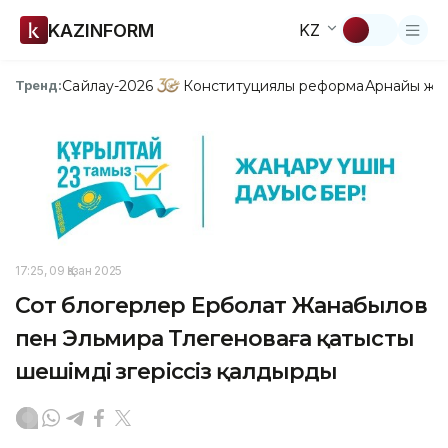
KAZINFORM
KZ
Сайлау-2026
Конституциялық реформа
Арнайы жо
Тренд:
17:25, 09 Қазан 2025
Сот блогерлер Ерболат Жанабылов
пен Эльмира Төлегеноваға қатысты
шешімді өзгеріссіз қалдырды