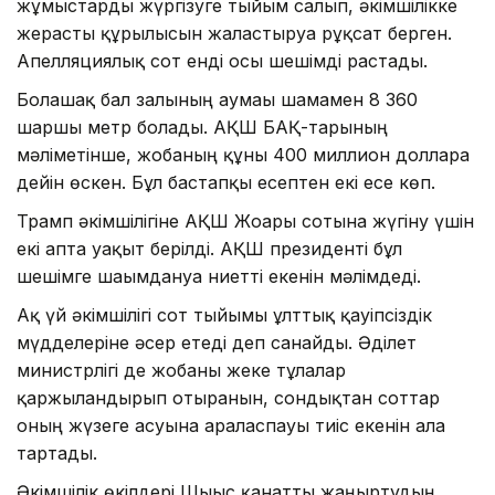
жұмыстарды жүргізуге тыйым салып, әкімшілікке
жерасты құрылысын жалғастыруға рұқсат берген.
Апелляциялық сот енді осы шешімді растады.
Болашақ бал залының аумағы шамамен 8 360
шаршы метр болады. АҚШ БАҚ-тарының
мәліметінше, жобаның құны 400 миллион долларға
дейін өскен. Бұл бастапқы есептен екі есе көп.
Трамп әкімшілігіне АҚШ Жоғарғы сотына жүгіну үшін
екі апта уақыт берілді. АҚШ президенті бұл
шешімге шағымдануға ниетті екенін мәлімдеді.
Ақ үй әкімшілігі сот тыйымы ұлттық қауіпсіздік
мүдделеріне әсер етеді деп санайды. Әділет
министрлігі де жобаны жеке тұлғалар
қаржыландырып отырғанын, сондықтан соттар
оның жүзеге асуына араласпауы тиіс екенін алға
тартады.
Әкімшілік өкілдері Шығыс қанатты жаңғыртудың