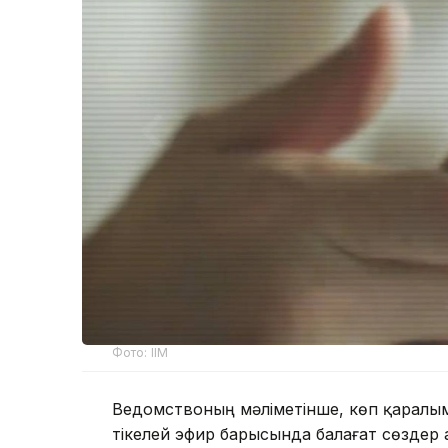
Фото: ІІМ
Ведомствоның мәліметінше, көп қаралым
тікелей эфир барысында балағат сөздер а