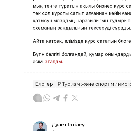
мың теңге тұратын ақылы бизнес курс с
тек сол курсты сатып алғаннан кейін ға
қатысушылардың наразылығын тудырып, 
схеманың заңдылығын тексеруді сұрады.
Айта кетсек, елімізде курс сататын бл
Бүгін белгілі болғандай, құмар ойындард
есімі
аталды.
Блогер
ҚР Туризм және спорт министр
Дәулет Ізтілеу