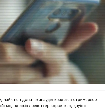
, лайк пен донат жинауды көздеген стримерлер
йтып, әдепсіз әрекеттер көрсеткен, қауіпті