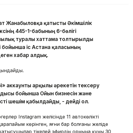
лат Жанабыловқа қатысты Әкімшілік
сінің 445-1-бабының 6-бөлігі
ушылық туралы хаттама толтырылды
і бойынша іс Астана қаласының
деген хабар алдық.
йқындайды.
6i» аккаунты арқылы әрекетін тексеру
ндысы бойынша Ойын бизнесін және
сті шешім қабылдайды, - дейді ол.
герлер Instagram желісінде 11 автокөлікті
арапайым көрінген, яғни бар болғаны желіде
 қатысушылар тікелей эфирдің орнына құны 30