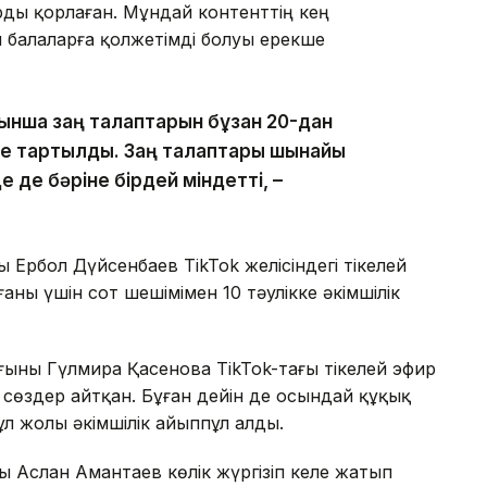
ды қорлаған. Мұндай контенттің кең
н балаларға қолжетімді болуы ерекше
йынша заң талаптарын бұзған 20-дан
ке тартылды. Заң талаптары шынайы
е де бәріне бірдей міндетті, –
Ербол Дүйсенбаев TikTok желісіндегі тікелей
ны үшін сот шешімімен 10 тәулікке әкімшілік
ыны Гүлмира Қасенова TikTok-тағы тікелей эфир
т сөздер айтқан. Бұған дейін де осындай құқық
л жолы әкімшілік айыппұл алды.
 Аслан Амантаев көлік жүргізіп келе жатып