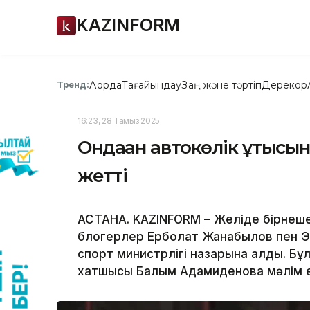
KAZINFORM
Ақорда
Тағайындау
Заң және тәртіп
Дерекқор
Тренд:
16:23, 28 Тамыз 2025
Ондаған автокөлік ұтысын
жетті
АСТАНА. KAZINFORM – Желіде бірнеше
блогерлер Ерболат Жанабылов пен Эл
спорт министрлігі назарына алды. Бұ
хатшысы Балым Адамиденова мәлім е