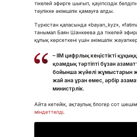
тікелей эфирге шығып, қауіпсіздік белдіг
тәулікке әкімшілік қамауға алды.
Түркістан қаласында «bayan_kyz», «fati
танымал Баян Шанкеева да тікелей эфирл
құлық көрсеткені үшін әкімшілік жауапке
– ІІМ цифрлық кеңістікті құқы
қоғамдық тәртіпті бұзған азам
бойынша жүйелі жұмыстарын жа
жай ғана ұран емес, әрбір азамат
министрлік.
Айта кетейік, ақтаулық блогер сот шеші
міндеттелді
.