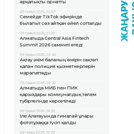
арқалықты орнатты
06 тамыз 2026, 22:07
Семейде TikTok эфирінде
былапыт сөз айтқан әйел сотталды
06 тамыз 2026, 21:00
Алматыда Central Asia Fintech
Summit 2026 саммиті өтеді
06 тамыз 2026, 20:40
Ақтау әкімі баланың өмірін сақтап
қалған полиция қызметкерлерін
марапаттады
06 тамыз 2026, 20:30
Алматыда МИБ пен ПИК
қарыздары коммуналдық төлем
түбіртегінде көрсетіледі
06 тамыз 2026, 19:30
Іле Алатауында гималай ұлары
фототұзаққа түсіп қалды
06 тамыз 2026, 19:20