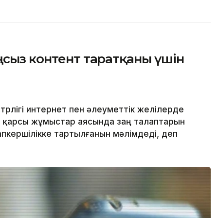
ңсыз контент таратқаны үшін
стрлігі интернет пен әлеуметтік желілерде
а қарсы жұмыстар аясында заң талаптарын
апкершілікке тартылғанын мәлімдеді, деп