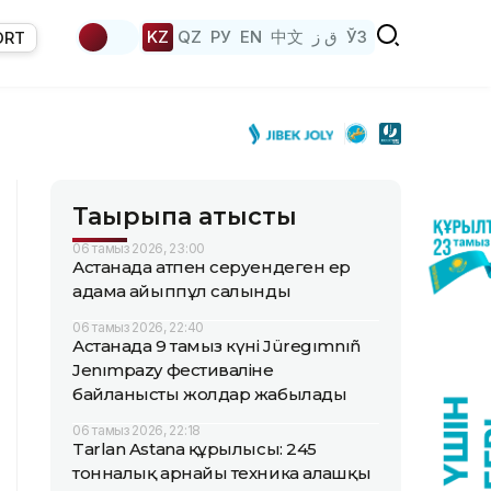
KZ
QZ
РУ
EN
中文
ق ز
ЎЗ
ORT
Тақырыпқа қатысты
06 тамыз 2026, 23:00
Астанада атпен серуендеген ер
адамға айыппұл салынды
06 тамыз 2026, 22:40
Астанада 9 тамыз күні Jüregımnıñ
Jenımpazy фестиваліне
байланысты жолдар жабылады
06 тамыз 2026, 22:18
Tarlan Astana құрылысы: 245
тонналық арнайы техника алғашқы