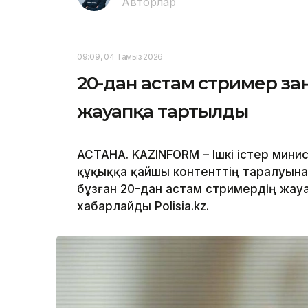
Авторлар
09:09, 04 Тамыз 2026
20-дан астам стример за
жауапқа тартылды
АСТАНА. KAZINFORM – Ішкі істер мини
құқыққа қайшы контенттің таралуын
бұзған 20-дан астам стримердің жау
хабарлайды Polisia.kz.