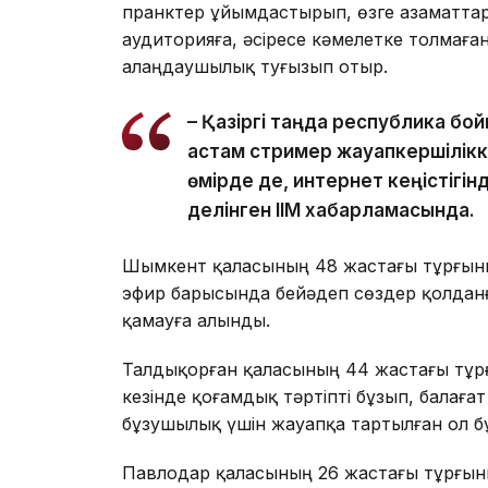
пранктер ұйымдастырып, өзге азаматтар
аудиторияға, әсіресе кәмелетке толмаға
алаңдаушылық туғызып отыр.
– Қазіргі таңда республика бо
астам стример жауапкершілік
өмірде де, интернет кеңістігінд
делінген ІІМ хабарламасында.
Шымкент қаласының 48 жастағы тұрғыны 
эфир барысында бейәдеп сөздер қолданға
қамауға алынды.
Талдықорған қаласының 44 жастағы тұрғ
кезінде қоғамдық тәртіпті бұзып, балаға
бұзушылық үшін жауапқа тартылған ол бұ
Павлодар қаласының 26 жастағы тұрғыны