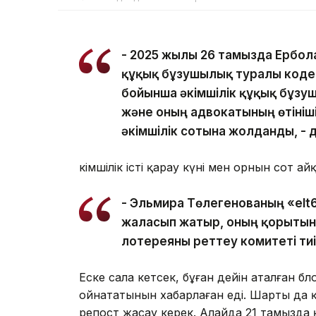
- 2025 жылғы 26 тамызда Ербо
құқық бұзушылық туралы кодек
бойынша әкімшілік құқық бұз
және оның адвокатының өтініш
әкімшілік сотына жолданды, - 
Әкімшілік істі қарау күні мен орнын сот а
- Эльмира Төлегенованың «elt
жалғасып жатыр, оның қорыты
лотереяны реттеу комитеті тиі
Еске сала кетсек, бұған дейін аталған бло
ойнататынын хабарлаған еді. Шарты да қ
репост жасау керек. Алайда 21 тамызда