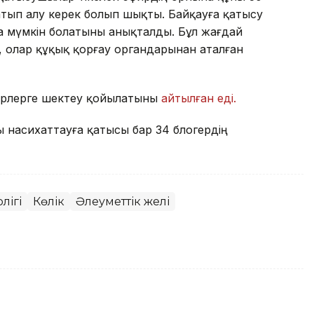
атып алу керек болып шықты. Байқауға қатысу
на мүмкін болатыны анықталды. Бұл жағдай
олар құқық қорғау органдарынан аталған
огерлерге шектеу қойылатыны
айтылған еді.
ы насихаттауға қатысы бар 34 блогердің
лігі
Көлік
Әлеуметтік желі