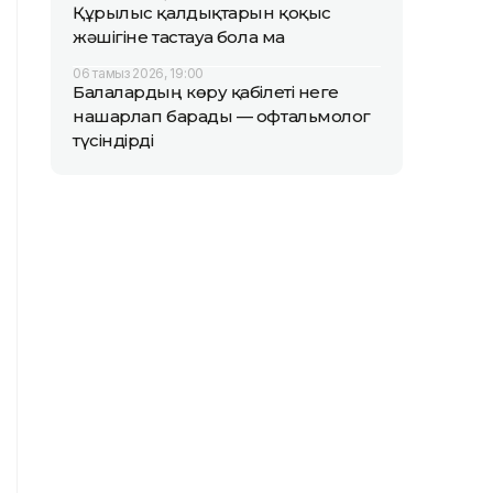
Құрылыс қалдықтарын қоқыс
жәшігіне тастауға бола ма
06 тамыз 2026, 19:00
Балалардың көру қабілеті неге
нашарлап барады — офтальмолог
түсіндірді