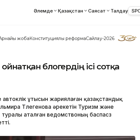
Әлемде
Қазақстан
Саясат
Талдау
SP
Арнайы жоба
Конституциялық реформа
Сайлау-2026
 ойнатқан блогердің ісі сотқа
 автокөлік ұтысын жариялаған қазақстандық
ьмира Төлегенова әрекетін Туризм және
л туралы аталған ведомствоның баспасөз
тті.