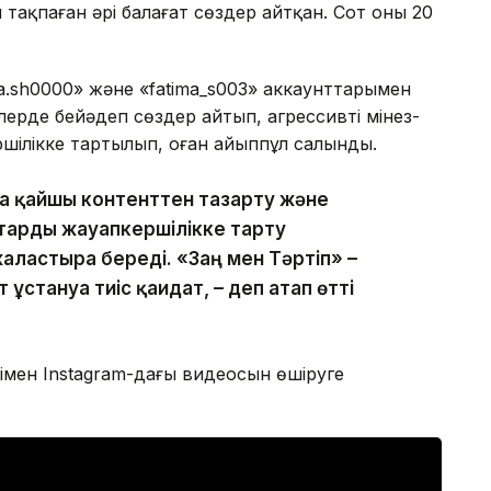
ін тақпаған әрі балағат сөздер айтқан. Сот оны 20
ma.sh0000» және «fatima_s003» аккаунттарымен
ерде бейәдеп сөздер айтып, агрессивті мінез-
ршілікке тартылып, оған айыппұл салынды.
ққа қайшы контенттен тазарту және
аттарды жауапкершілікке тарту
лғастыра береді. «Заң мен Тәртіп» –
 ұстануға тиіс қағидат, – деп атап өтті
мімен Instagram-дағы видеосын өшіруге