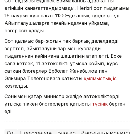
Сот судьясы Әділбек Баймаханов адвокаттың
өтінішін қанағаттандырмады. Негізгі сот тыңдалымы
16 наурыз күні сағат 11:00–де ашық түрде өтеді.
Айыпталушыларға тағайындалған үйқамақ
өзгеріссіз қалды.
Сот қылмыс бар-жоғын тек барлық дәлелдерді
зерттеп, айыпталушылар мен куәларды
тыңдағаннан кейін ғана шешетінін атап өтті. Еске
сала кетсек, 11 автокөлікті ұтысқа қойып, курс
сатқан блогерлер Ерболат Жанабылов пен
Эльмира Төлегеноваға қатысты
қылмыстық іс
қозғалды.
Сонымен қатар министр желіде автокөліктерді
ұтысқа тіккен блогерлерге қатысты
түсінік
берген
еді.
Сот
Прокуратура
Блогер
ҚР Қаржылық монитори