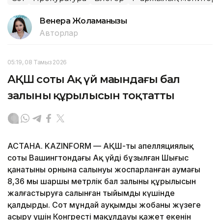
Венера Жоламанқызы
Авторлар
05:19, 08 Тамыз 2026
АҚШ соты Ақ үй маңындағы бал
залының құрылысын тоқтатты
АСТАНА. KAZINFORM — АҚШ-тың апелляциялық
соты Вашингтондағы Ақ үйдің бұзылған Шығыс
қанатының орнына салынуы жоспарланған аумағы
8,36 мың шаршы метрлік бал залының құрылысын
жалғастыруға салынған тыйымды күшінде
қалдырды. Сот мұндай ауқымды жобаны жүзеге
асыру үшін Конгрестің мақұлдауы қажет екенін