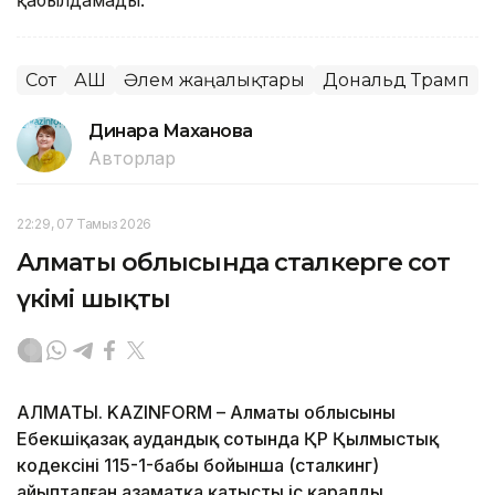
Сот
АҚШ
Әлем жаңалықтары
Дональд Трамп
Динара Маханова
Авторлар
22:29, 07 Тамыз 2026
Алматы облысында сталкерге сот
үкімі шықты
АЛМАТЫ. KAZINFORM – Алматы облысының
Еңбекшіқазақ аудандық сотында ҚР Қылмыстық
кодексінің 115-1-бабы бойынша (сталкинг)
айыпталған азаматқа қатысты іс қаралды.