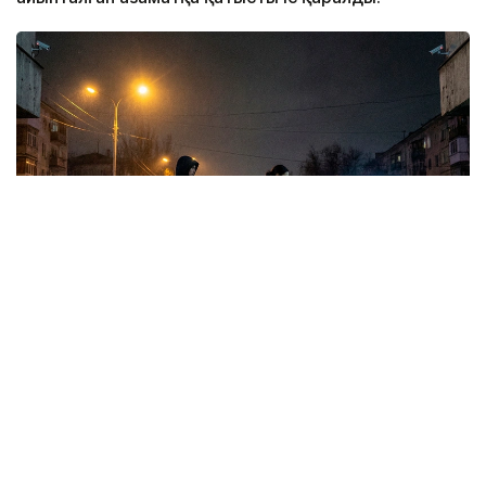
Коллаж: Kazinform/ Nano Banana Pro
Сотпен мәліметінше, жәбірленуші мен
сотталушының туыстық байланысы бар.
Жәбірленушінің күйеуі сотталушымен бірге тұратын
әйелдің туған бауыры. Жәбірленушінің үйінде