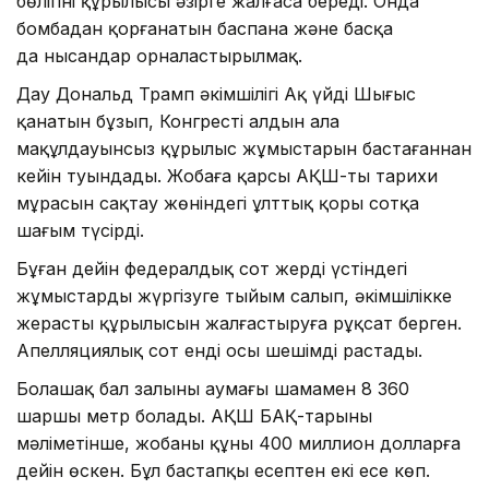
бөлігінің құрылысы әзірге жалғаса береді. Онда
бомбадан қорғанатын баспана және басқа
да нысандар орналастырылмақ.
Дау Дональд Трамп әкімшілігі Ақ үйдің Шығыс
қанатын бұзып, Конгрестің алдын ала
мақұлдауынсыз құрылыс жұмыстарын бастағаннан
кейін туындады. Жобаға қарсы АҚШ-тың тарихи
мұрасын сақтау жөніндегі ұлттық қоры сотқа
шағым түсірді.
Бұған дейін федералдық сот жердің үстіндегі
жұмыстарды жүргізуге тыйым салып, әкімшілікке
жерасты құрылысын жалғастыруға рұқсат берген.
Апелляциялық сот енді осы шешімді растады.
Болашақ бал залының аумағы шамамен 8 360
шаршы метр болады. АҚШ БАҚ-тарының
мәліметінше, жобаның құны 400 миллион долларға
дейін өскен. Бұл бастапқы есептен екі есе көп.