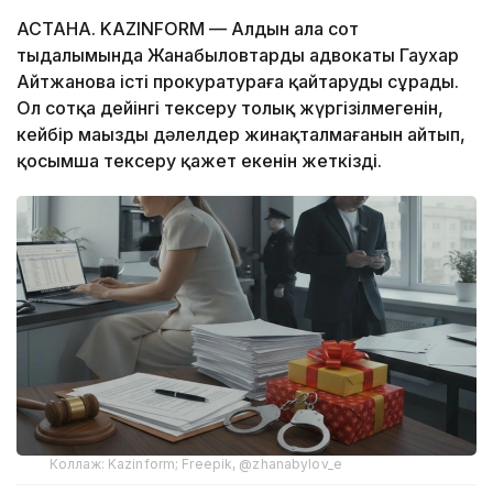
АСТАНА. KAZINFORM — Алдын ала сот
тыңдалымында Жанабыловтардың адвокаты Гаухар
Айтжанова істі прокуратураға қайтаруды сұрады.
Ол сотқа дейінгі тексеру толық жүргізілмегенін,
кейбір маңызды дәлелдер жинақталмағанын айтып,
қосымша тексеру қажет екенін жеткізді.
Коллаж: Kazinform; Freepik, @zhanabylov_e