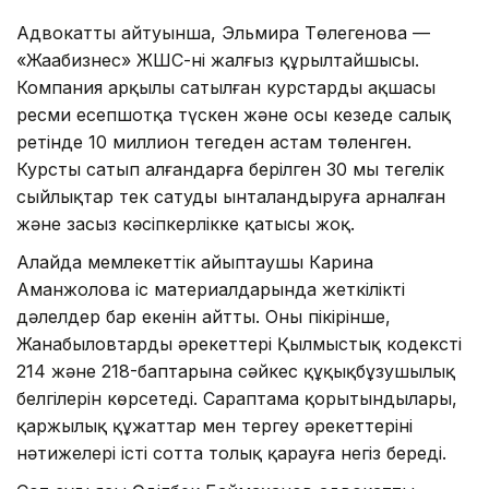
Адвокаттың айтуынша, Эльмира Төлегенова —
«Жаңабизнес» ЖШС-нің жалғыз құрылтайшысы.
Компания арқылы сатылған курстардың ақшасы
ресми есепшотқа түскен және осы кезеңде салық
ретінде 10 миллион теңгеден астам төленген.
Курсты сатып алғандарға берілген 30 мың теңгелік
сыйлықтар тек сатуды ынталандыруға арналған
және заңсыз кәсіпкерлікке қатысы жоқ.
Алайда мемлекеттік айыптаушы Карина
Аманжолова іс материалдарында жеткілікті
дәлелдер бар екенін айтты. Оның пікірінше,
Жанабыловтардың әрекеттері Қылмыстық кодекстің
214 және 218-баптарына сәйкес құқықбұзушылық
белгілерін көрсетеді. Сараптама қорытындылары,
қаржылық құжаттар мен тергеу әрекеттерінің
нәтижелері істі сотта толық қарауға негіз береді.