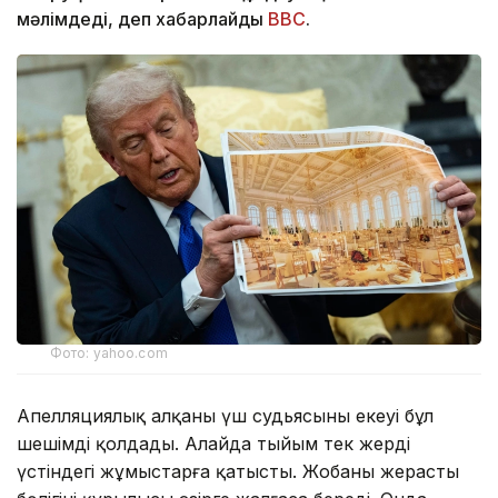
мәлімдеді, деп хабарлайды
BBC
.
Фото: yahoo.com
Апелляциялық алқаның үш судьясының екеуі бұл
шешімді қолдады. Алайда тыйым тек жердің
үстіндегі жұмыстарға қатысты. Жобаның жерасты