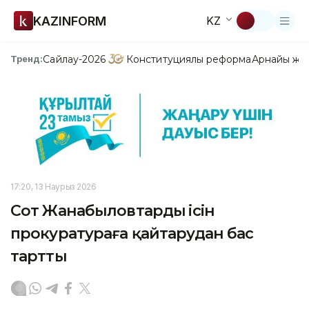
KAZINFORM
KZ
Сайлау-2026
Конституциялық реформа
Арнайы жо
Тренд:
17:20, 13 Наурыз 2026
Сот Жанабыловтардың ісін
прокуратураға қайтарудан бас
тартты