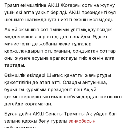
Трамп әкімшілігіне АҚШ Жоғарғы сотына жүгіну
үшін екі апта уақыт берілді. АҚШ президенті бұл
шешімге шағымдануға ниетті екенін мәлімдеді.
Ақ үй әкімшілігі сот тыйымы ұлттық қауіпсіздік
мүдделеріне әсер етеді деп санайды. Әділет
министрлігі де жобаны жеке тұлғалар
қаржыландырып отырғанын, сондықтан соттар
оның жүзеге асуына араласпауы тиіс екенін алға
тартады.
Әкімшілік өкілдері Шығыс қанатты жаңғыртудың
қажеттілігін де атап өтті. Олардың айтуынша,
бұрынғы құрылым президент пен Ақ үй
қызметкерлерін ықтимал шабуылдардан жеткілікті
деңгейде қорғамаған.
Бұған дейін АҚШ Сенаты Трамптың Ақ үйдегі бал
залына қаржы бөлу туралы
заң жобасын
қабылдамады.