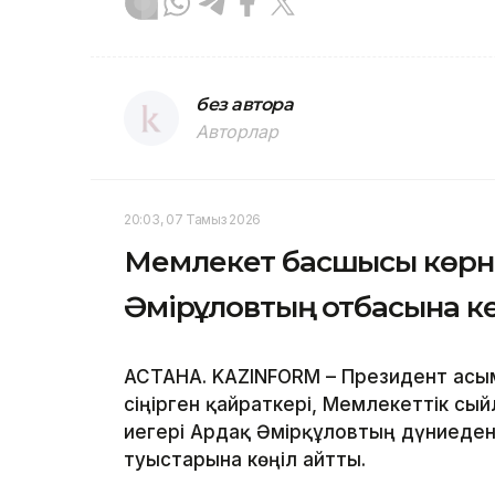
без автора
Авторлар
20:03, 07 Тамыз 2026
Мемлекет басшысы көрне
Әмірқұловтың отбасына к
АСТАНА. KAZINFORM – Президент Қасы
сіңірген қайраткері, Мемлекеттік сы
иегері Ардақ Әмірқұловтың дүниеден
туыстарына көңіл айтты.