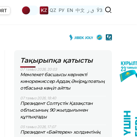
KZ
QZ
РУ
EN
中文
ق ز
ЎЗ
ORT
Тақырыпқа қатысты
07 тамыз 2026, 20:03
Мемлекет басшысы көрнекті
кинорежиссер Ардақ Әмірқұловтың
отбасына көңіл айтты
07 тамыз 2026, 18:40
Президент Солтүстік Қазақстан
облысының 90 жылдығымен
құттықтады
05 тамыз 2026, 17:07
Президент «Бәйтерек» холдингінің