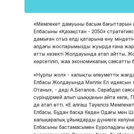
«Мемлекет дамуының басым бағыттарын 
Елбасының «Қазақстан - 2050» стратеги
дамыған отыз елдің қатарына ену міндеті
алдағы жоспарымызды жуырда ғана жари
атты кезекті Жолдауында атап айтты. Ж
көрсетіліп, жаңа экономикалық саясатты
«Нұрлы жол» - халықтың әлеуметтік жағд
Елбасы Жолдауында Мәңгілік Ел идеясын та
Отаны», - деді А.Баталов. Сарабдал сая
сүріндірмей алып шыққанын айта келе, Пре
де атап өтті. «Ең алғаш Тәуелсіз Мемле
Елбасы. Бұдан басқа Кеден Одағы мен Ш
халықаралық ұйымдардың дүниеге келуін
Елбасының бастамасымен Еуропадағы қау