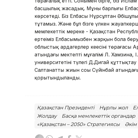
төрағалық етті. Сонымен бірге, біз Ис
басшылық жасадық. Мұның барлығы Елбас
көрсетеді. Біз Елбасы Нұрсұлтан Әбішұлы
тұтамыз. Және бұл бізге үлкен жауапкерші
мемлекеттік мереке - Қазақстан Республи
ертеңіміз Елбасымызбен жарқын бола беруі
облыстық ардагерлер кеңесінің төрағасы
атындағы мектептің мұғалімі Л. Хамзина,
университетінің түлегі Д.Дигай құттықтау 
Салтанатты жиын соңы Сүйінбай атындағ
қорытындыланды.
Қазақстан Президенті
Нұрлы жол
Е
Жолдау
Басқа мемлекеттік органдар
«Қазақстан – 2050» Стратегиясы
Әкім