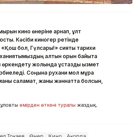
ұмырын кино өнеріне арнап, ұлт
қосты. Кәсіби киногер ретінде
«Қош бол, Гүлсары!» сияқты тарихи
уханиятымыздың алтын қорын байыта
н өркендету жолында ұстаздық қызмет
әрбиеледі. Соңына рухани мол мұра
иманы саламат, жаны жәннатта болсын,
құловтың
өмірден өткені туралы
жаздық.
ел Тоқаев
Өнер
Кино
Ақорда