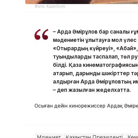
Фото: Kazinform
– Ардақ Әмірқұлов бар саналы ғ
мәдениетін ұлықтауға мол үлес 
«Отырардың күйреуі», «Абай», 
туындыларды таспалап, төл р
білді. Қазақ кинематографиясы
атқарып, дарынды шәкірттер т
қалдырған Ардақ Әмірқұловтың 
– деп жазылған жеделхатта.
Осыған дейін кинорежиссер Ардақ Әмір
Мәдениет
Қазақстан Президенті
Кем