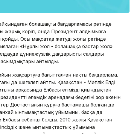
айқындаған болашақтың бағдарламасы ретінде
ясы жарық көріп, онда Президент алдымызға
н қойды. Осы мақсатқа жетудің жолы ретінде
ялаған «Нұрлы жол - болашаққа бастар жол»
олдауда дүниежүзілік дағдарыстың салдары
ң басымдықтары айтылды.
айын жақсартуға бағытталған нақты бағдарлама.
ғы да шегелеп айтты. Қазақстан - Мәңгілік Елдің
сатының арқасында Елбасы елімізді қиындықтан
зиденттің әлемдік аренадағы беделінің зор екенін
кеттер Достастығын құруға бастамашы болған да
анхай ынтымақтастық ұйымының, басқа да
е Елбасы себепші болды. 2010 жылы Қазақстан
іпсіздік және ынтымақтастық ұйымына