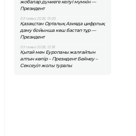
жобалар дүниеге келуі мүмкін —
Президент
03 тамыз 2026, 15:05
Қазақстан Орталық Азияда цифрлық
даму бойынша көш бастап тұр —
Президент
03 тамыз 2026, 12:18
Қытай мен Еуропаны жалғайтын
алтын көпір – Президент Бейнеу –
Сексеуіл жолы туралы