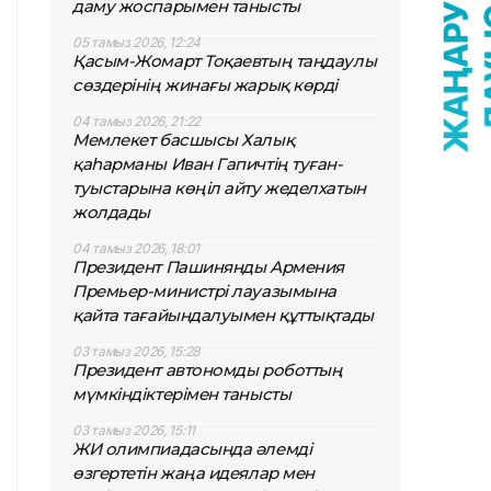
даму жоспарымен танысты
05 тамыз 2026, 12:24
Қасым-Жомарт Тоқаевтың таңдаулы
сөздерінің жинағы жарық көрді
04 тамыз 2026, 21:22
Мемлекет басшысы Халық
қаһарманы Иван Гапичтің туған-
туыстарына көңіл айту жеделхатын
жолдады
04 тамыз 2026, 18:01
Президент Пашинянды Армения
Премьер-министрі лауазымына
қайта тағайындалуымен құттықтады
03 тамыз 2026, 15:28
Президент автономды роботтың
мүмкіндіктерімен танысты
03 тамыз 2026, 15:11
ЖИ олимпиадасында әлемді
өзгертетін жаңа идеялар мен