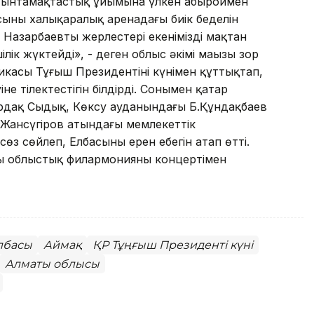
лам ынтамақтастық ұйымына үлкен абыроймен
ының халықаралық аренадағы биік беделін
 Назарбаевтың жерлестері екенімізді мақтан
лік жүктейді», - деген облыс әкімі маңызы зор
касы Тұңғыш Президентінің күнімен құттықтап,
не тілектестігін білдірді. Сонымен қатар
 Ардақ Сыдық, Көксу ауданындағы Б.Құндақбаев
 І.Жансүгіров атындағы мемлекеттік
сөз сөйлеп, Елбасының ерен еңбегін атап өтті.
ы облыстық филармонияның концертімен
лбасы
Аймақ
ҚР Тұңғыш Президенті күні
Алматы облысы