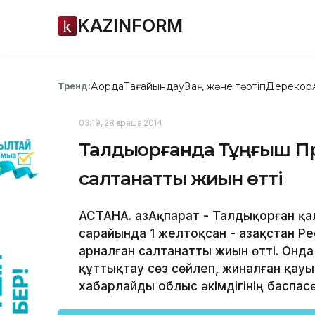
KAZINFORM
Ақорда
Тағайындау
Заң және тәртіп
Дерекқор
Тренд:
03:19, 28 Қараша 2014
Талдықорғанда Тұңғыш П
салтанатты жиын өтті
АСТАНА. ҚазАқпарат - Талдықорған қ
сарайында 1 желтоқсан - Қазақстан Р
арналған салтанатты жиын өтті. Онд
құттықтау сөз сөйлеп, жиналған қау
хабарлайды облыс әкімдігінің баспас