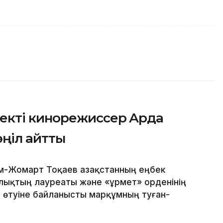
кті кинорежиссер Ардақ
өңіл айтты
м-Жомарт Тоқаев Қазақстанның еңбек
йлықтың лауреаты және «Құрмет» орденінің
 өтуіне байланысты марқұмның туған-