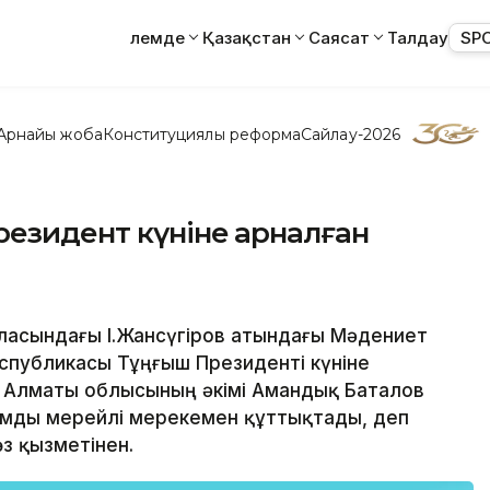
Әлемде
Қазақстан
Саясат
Талдау
SP
Арнайы жоба
Конституциялық реформа
Сайлау-2026
резидент күніне арналған
аласындағы І.Жансүгіров атындағы Мәдениет
еспубликасы Тұңғыш Президенті күніне
а Алматы облысының әкімі Амандық Баталов
ымды мерейлі мерекемен құттықтады, деп
өз қызметінен.