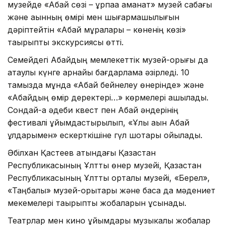
музейде «Абай сөзі – ұрпаққа аманат» музей сабағы
және ақынның өмірі мен шығармашылығын
дәріптейтін «Абай мұралары – көненің көзі»
тақырыптық экскурсиясы өтті.
Семейдегі Абайдың мемлекеттік музей-қорығы да
атаулы күнге арнайы бағдарлама әзірледі. 10
тамызда мұнда «Абай бейнелеу өнерінде» және
«Абайдың өмір деректері…» көрмелері ашылады.
Сондай-ақ әдеби квест пен Абай әндерінің
фестивалі ұйымдастырылып, «Ұлы ақын Абай
ұлдарымен» ескерткішіне гүл шоқтары қойылады.
Әбілхан Қастеев атындағы Қазақстан
Республикасының Ұлттық өнер музейі, Қазақстан
Республикасының Ұлттық орталық музейі, «Берел»,
«Таңбалы» музей-қорықтары және басқа да мәдениет
мекемелері тақырыптық жобаларын ұсынады.
Театрлар мен кино ұйымдары музыкалық жобалар