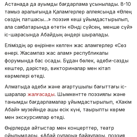
Астанада да ауқымды бағдарлама ұсынылады. 8-10
тамыз аралығында Қаламгерлер аллеясында «Өлең
сөздің патшасы…» поэзия кеші ұйымдастырылып,
қала саябақтарында өтетін «Әнді сүйсең, менше сүй»
іс-шарасында Абайдың әндері шырқалады.
Еліміздің әр өңірінен келген жас қаламгерлер «Сөз
өнері. Жасампаз жас қалам» республикалық
форумында бас қосады. Бұдан бөлек, әдеби-сазды
кештер, дәрістер, викториналар мен кітап
көрмелері өтеді.
Алматыда әдеби және ағартушылық бағыттағы іс-
шаралар
жалғасады
. Шымкентте поэзиялық және
танымдық бағдарламалар ұйымдастырылып, «Хакім
Абай» музейінде ашық есік күні, тақырыптық көрме
мен экскурсиялар өтеді.
Өңірлерде айтыстар мен концерттер, театр
қойылымдары, «Абай оқулары» байқаулары, поэзия