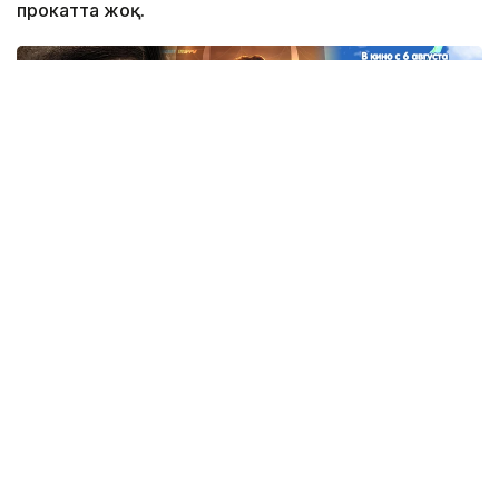
прокатта жоқ.
Коллаж: Kazinform / ЖИ
Kazinform тілшісінің шолуында осы аптадағы ең
басты кинопремьераларды ұсынамыз.
Коллаж: Kazinform / ЖИ
Өрмекші-адам: Жаңа күн