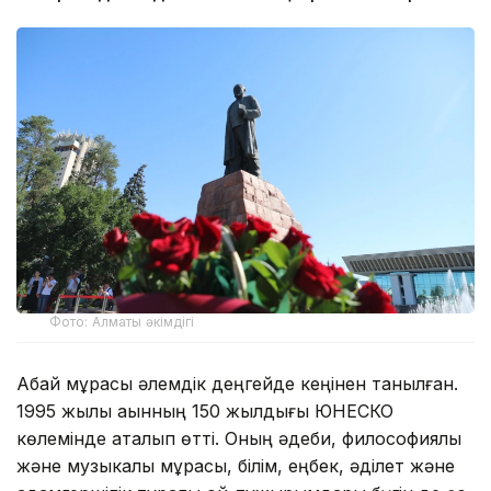
Фото: Алматы әкімдігі
Абай мұрасы әлемдік деңгейде кеңінен танылған.
1995 жылы ақынның 150 жылдығы ЮНЕСКО
көлемінде аталып өтті. Оның әдеби, философиялық
және музыкалық мұрасы, білім, еңбек, әділет және