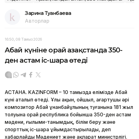
Зарина Туғанбаева
Авторлар
16:50, 08 Тамыз 2026
Абай күніне орай Қазақстанда 350-
ден астам іс-шара өтеді
АСТАНА. KAZINFORM – 10 тамызда елімізде Абай
күні аталып өтеді. Ұлы ақын, ойшыл, ағартушы әрі
композитор Абай Құнанбайұлының туғанына 181 жыл
толуына орай республика бойынша 350-ден астам
мәдени, ғылыми-танымдық, білім беру және
спорттық іс-шара ұйымдастырылады, деп
хабарлайды Мәдениет және ақпарат министрлігі.