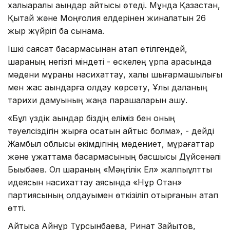
халықаралық ақындар айтысы өтеді. Мұнда Қазақстан,
Қытай және Моңғолия елдерінен жиналатын 26
жыр жүйрігі бақ сынамақ.
Ішкі саясат басқармасынан атап өтілгендей,
шараның негізгі міндеті - өскелең ұрпақ арасында
мәдени мұраны насихаттау, халық шығармашылығы
мен жас ақындарға қолдау көрсету, Ұлы даланың
тарихи дамуының жаңа парақшаларын ашу.
«Бұл үздік ақындар біздің еліміз бен оның
тәуелсіздігін жырға қосатын айтыс болмақ», - дейді
Жамбыл облысы әкімдігінің мәдениет, мұрағаттар
және құжаттама басқармасының басшысы Дүйсенәлі
Бықыбаев. Ол шараның «Мәңгілік Ел» жалпыұлттық
идеясын насихаттау аясында «Нұр Отан»
партиясының қолдауымен өткізіліп отырғанын атап
өтті.
Айтысқа Айнұр Тұрсынбаева, Ринат Зайытов,