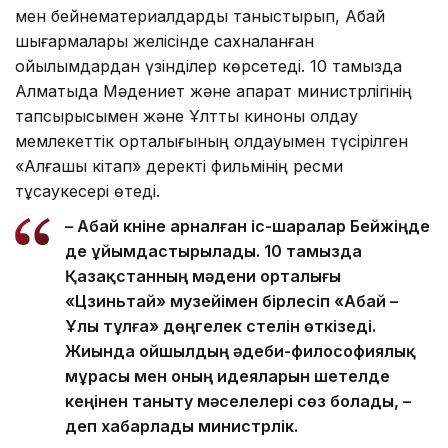
мен бейнематериалдарды таныстырып, Абай
шығармалары желісінде сахналанған
қойылымдардан үзінділер көрсетеді. 10 тамызда
Алматыда Мәдениет және ақпарат министрлігінің
тапсырысымен және Ұлттық киноны қолдау
мемлекеттік орталығының қолдауымен түсірілген
«Алғашқы кітап» деректі фильмінің ресми
тұсаукесері өтеді.
– Абай күніне арналған іс-шаралар Бейжіңде
де ұйымдастырылады. 10 тамызда
Қазақстанның мәдени орталығы
«Цзиньтай» музейімен бірлесіп «Абай –
Ұлы тұлға» дөңгелек үстелін өткізеді.
Жиында ойшылдың әдеби-философиялық
мұрасы мен оның идеяларын шетелде
кеңінен таныту мәселелері сөз болады, –
деп хабарлады министрлік.