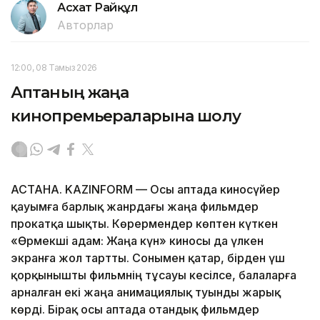
Асхат Райқұл
Авторлар
12:00, 08 Тамыз 2026
Аптаның жаңа
кинопремьераларына шолу
АСТАНА. KAZINFORM — Осы аптада киносүйер
қауымға барлық жанрдағы жаңа фильмдер
прокатқа шықты. Көрермендер көптен күткен
«Өрмекші адам: Жаңа күн» киносы да үлкен
экранға жол тартты. Сонымен қатар, бірден үш
қорқынышты фильмнің тұсауы кесілсе, балаларға
арналған екі жаңа анимациялық туынды жарық
көрді. Бірақ осы аптада отандық фильмдер