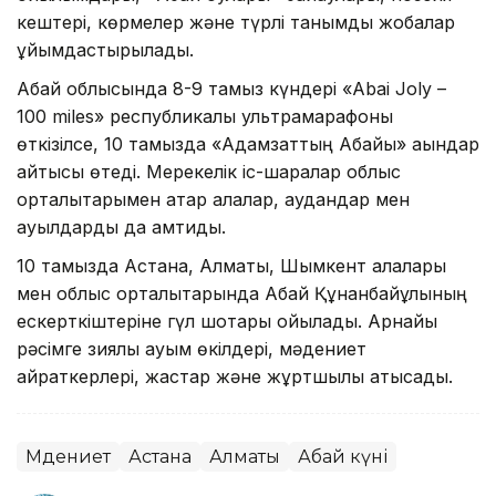
кештері, көрмелер және түрлі танымдық жобалар
ұйымдастырылады.
Абай облысында 8-9 тамыз күндері «Abai Joly –
100 miles» республикалық ультрамарафоны
өткізілсе, 10 тамызда «Адамзаттың Абайы» ақындар
айтысы өтеді. Мерекелік іс-шаралар облыс
орталықтарымен қатар қалалар, аудандар мен
ауылдарды да қамтиды.
10 тамызда Астана, Алматы, Шымкент қалалары
мен облыс орталықтарында Абай Құнанбайұлының
ескерткіштеріне гүл шоқтары қойылады. Арнайы
рәсімге зиялы қауым өкілдері, мәдениет
қайраткерлері, жастар және жұртшылық қатысады.
Мәдениет
Астана
Алматы
Абай күні