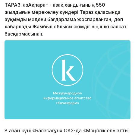
ТАРАЗ. ҚазАқпарат - Қазақ хандығының 550
жылдығын мерекелеу күндері Тараз қаласында
ауқымды мәдени бағдарлама жоспарланған, деп
хабарлады Жамбыл облысы әкімдігінің ішкі саясат
басқармасынан.
8 қазан күні «Баласағұн» ОКЗ-да «Мәңгілік ел» атты