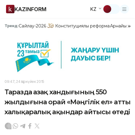
KAZINFORM
KZ
Сайлау-2026
Конституциялық реформа
Арнайы жо
Тренд:
09:47, 24 Қыркүйек 2015
Таразда Қазақ хандығының 550
жылдығына орай «Мәңгілік ел» атты
халықаралық ақындар айтысы өтеді