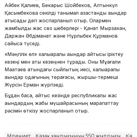
Айбек Қалиев, Бекарыс Шойбеков, Алтынкүл
Қасымбекова секілді танымал қазақстандық ақындар
қатысады деп жоспарланып отыр. Олармен
жамбылдық жас сөз шеберлері - Қанат Мырзахан,
Даржан Әбдіманат және Нұрлыбек Құрманов
сайысқа түседі.
«Мәңгілік ел» халықаралық ақындар айтысы іріктеу
кезеңі мен ақтық кезеңнен тұрады. Оны Мұқағали
Мақатаев атындағы сыйлықтың иесі, халықаралық
ақындар одағының төрағасы, жыршы-термеші
Жүрсін Ерман жүргізеді.
Бұдан басқа, айтыс кезінде республикалық жас
ақындардың жабық мүшайрасының марапаттау
рәсімін өткізу жоспарланып отыр.
Мәдениет
Қазақ хандығының 550 жылдығы
Қаза