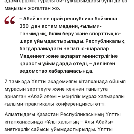
адамгершілік туралы ой-тұжырымдары бүгін де өз
маңызын жоғалтқан жоқ.
– Абай күніне орай республика бойынша
350-ден астам мәдени, ғылыми-
танымдық, білім беру және спорттық іс-
шара ұйымдастырылады. Республикалық
бағдарламадағы негізгі іс-шаралар
Мәдениет және ақпарат министрлігіне
қарасты ұйымдарда өтеді, – делінген
ведомство хабарламасында.
7 тамызда Ұлттық академиялық кітапханада ойшыл
мұрасын зерттеуге және кеңінен танытуға
арналған «Абай әлемі – мәңгілік мұра» халықаралық
ғылыми-практикалық конференциясы өтті.
Алматыдағы Қазақстан Республикасының Ұлттық
кітапханасында «Ұлы халықтың – Ұлы Абайы»
зияткерлік сайысы ұйымдастырылды. Ұлттық