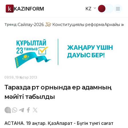
KAZINFORM
KZ
Сайлау-2026
Конституциялық реформа
Арнайы жо
Тренд:
09:59, 19 Қаңтар 2013
Таразда өрт орнында ер адамның
мәйіті табылды
АСТАНА. 19 қаңтар. ҚазАқпарат - Бүгін түнгі сағат