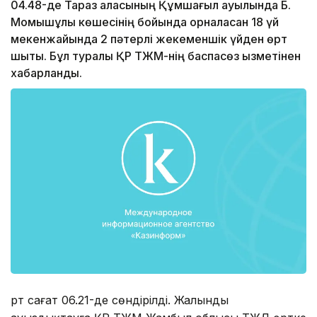
04.48-де Тараз қаласының Құмшағыл ауылында Б.
Момышұлы көшесінің бойында орналасқан 18 үй
мекенжайында 2 пәтерлі жекеменшік үйден өрт
шықты. Бұл туралы ҚР ТЖМ-нің баспасөз қызметінен
хабарланды.
Өрт сағат 06.21-де сөндірілді. Жалынды