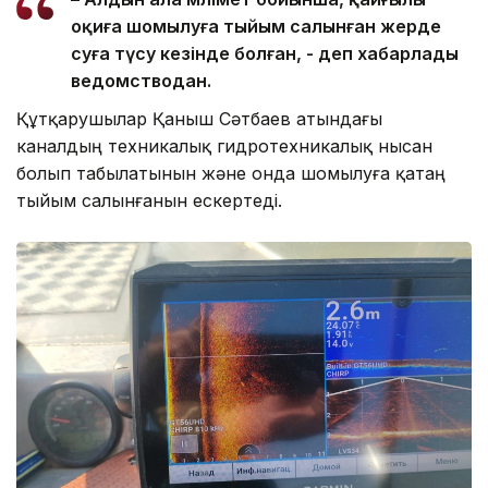
оқиға шомылуға тыйым салынған жерде
суға түсу кезінде болған, - деп хабарлады
ведомстводан.
Құтқарушылар Қаныш Сәтбаев атындағы
каналдың техникалық гидротехникалық нысан
болып табылатынын және онда шомылуға қатаң
тыйым салынғанын ескертеді.