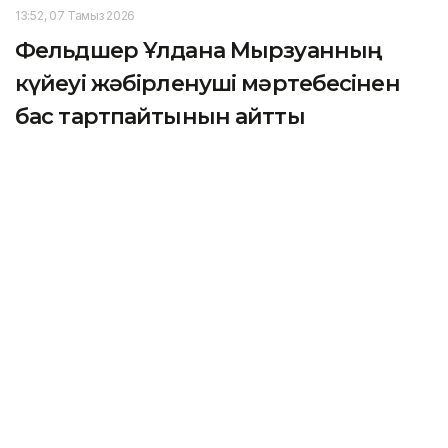
13:52, 07 Тамыз 2026
Фельдшер Ұлдана Мырзуанның
күйеуі жәбірленуші мәртебесінен
бас тартпайтынын айтты
АСТАНА. KAZINFORM – 2025 жылғы қарашада
қызметтік міндетін атқару кезінде қаза тапқан
фельдшер Ұлдана Мырзуанның күйеуі оның өліміне
қатысты қылмыстық іс бойынша жәбірленуші
мәртебесінен бас тартпайтынын мәлімдеді.