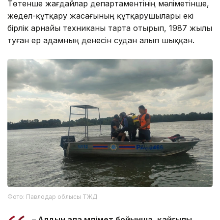
Төтенше жағдайлар департаментінің мәліметінше,
жедел-құтқару жасағының құтқарушылары екі
бірлік арнайы техниканы тарта отырып, 1987 жылы
туған ер адамның денесін судан алып шыққан.
Фото: Павлодар облысы ТЖД
– Алдын ала мәлімет бойынша, қайғылы