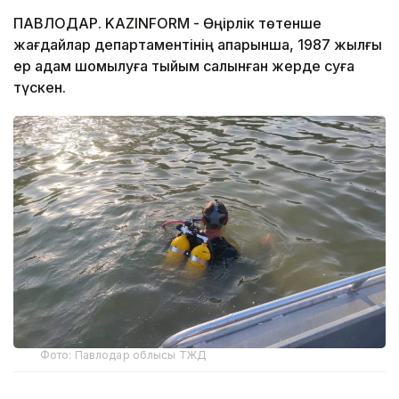
ПАВЛОДАР. KAZINFORM - Өңірлік төтенше
жағдайлар департаментінің ақпарынша, 1987 жылғы
ер адам шомылуға тыйым салынған жерде суға
түскен.
Фото: Павлодар облысы ТЖД