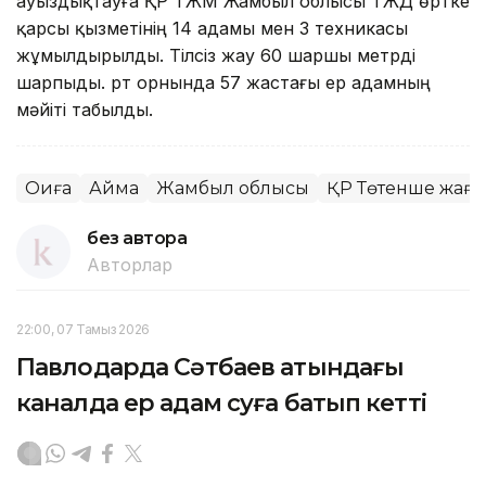
ауыздықтауға ҚР ТЖМ Жамбыл облысы ТЖД өртке
қарсы қызметінің 14 адамы мен 3 техникасы
жұмылдырылды. Тілсіз жау 60 шаршы метрді
шарпыды. Өрт орнында 57 жастағы ер адамның
мәйіті табылды.
Оқиға
Аймақ
Жамбыл облысы
ҚР Төтенше жағд
без автора
Авторлар
22:00, 07 Тамыз 2026
Павлодарда Сәтбаев атындағы
каналда ер адам суға батып кетті