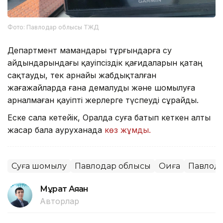
Фото: Павлодар облысы ТЖД
Департмент мамандары тұрғындарға су
айдындарындағы қауіпсіздік қағидаларын қатаң
сақтауды, тек арнайы жабдықталған
жағажайларда ғана демалуды және шомылуға
арналмаған қауіпті жерлерге түспеуді сұрайды.
Еске сала кетейік, Оралда суға батып кеткен алты
жасар бала ауруханада
көз жұмды.
Суға шомылу
Павлодар облысы
Оқиға
Павлод
Мұрат Аяған
Авторлар