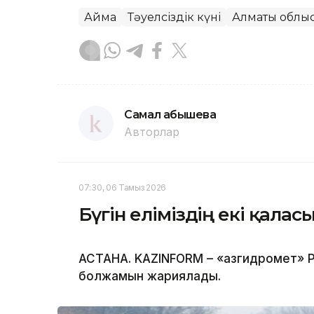
Аймақ
Тәуелсіздік күні
Алматы облы
Самал Қабышева
Авторлар
07:30, 06 Тамыз 2026
Бүгін еліміздің екі қала
АСТАНА. KAZINFORM – «Қазгидромет» Р
болжамын жариялады.