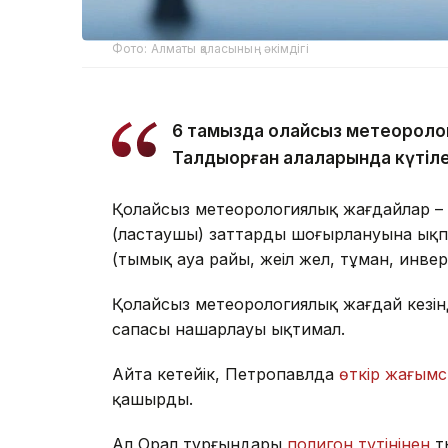
Фото: Алматы қаласының әкімдігі
6 тамызда қолайсыз метеороло
Талдықорған қалаларында күтіле
Қолайсыз метеорологиялық жағдайлар – 
(ластаушы) заттардың шоғырлануына ықп
(тымық ауа райы, жеңіл жел, тұман, инве
Қолайсыз метеорологиялық жағдай кезін
сапасы нашарлауы ықтимал.
Айта кетейік, Петропавлда
өткір жағымс
қашырды.
Ал Орал тұрғындары
полигон түтінінен
т