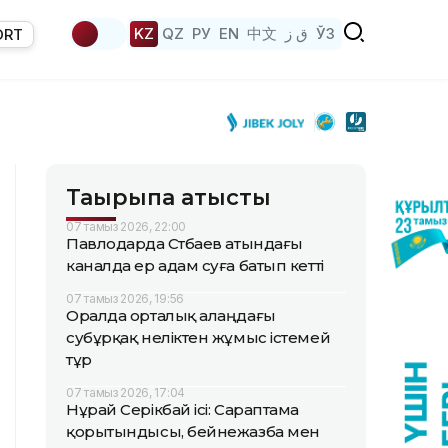
KZ
QZ
РУ
EN
中文
ق ز
ЎЗ
ORT
Тақырыпқа қатысты
07 тамыз 2026, 22:00
Павлодарда Сәтбаев атындағы
каналда ер адам суға батып кетті
07 тамыз 2026, 19:56
Оралда орталық алаңдағы
субұрқақ неліктен жұмыс істемей
тұр
07 тамыз 2026, 17:04
Нұрай Серікбай ісі: Сараптама
қорытындысы, бейнежазба мен