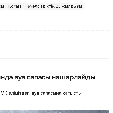
сы
Қоғам
Тәуелсіздіктің 25 жылдығы
сында ауа сапасы нашарлайды
МК еліміздегі ауа сапасына қатысты