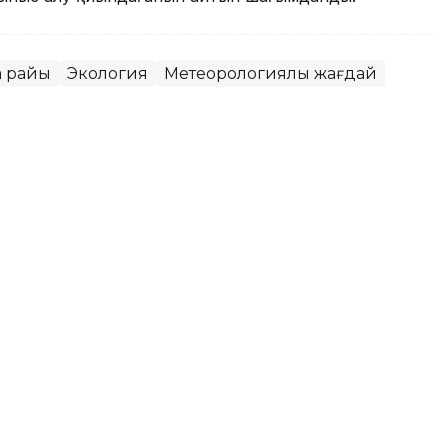
а райы
Экология
Метеорологиялық жағдай
қаласында ауа сапасы
ет