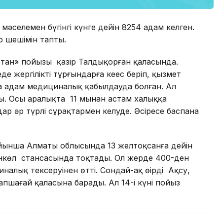
мәселемен бүгінгі күнге дейін 8254 адам келген.
оң шешімін тапты.
қстан» пойызы қазір Талдықорған қаласында.
 жергілікті тұрғындарға кеңес беріп, қызмет
аса адам медициналық қабылдауда болған. Ал
. Осы аралықта 11 мыңнан астам халыққа
ар әр түрлі сұрақтармен келуде. Әсіресе баспана
йынша Алматы облысында 13 желтоқсанға дейін
нкөл стансасында тоқтады. Ол жерде 400-ден
налық тексеруінен өтті. Сондай-ақ өңірдің Ақсу,
пшағай қаласына барады. Ал 14-і күні пойыз