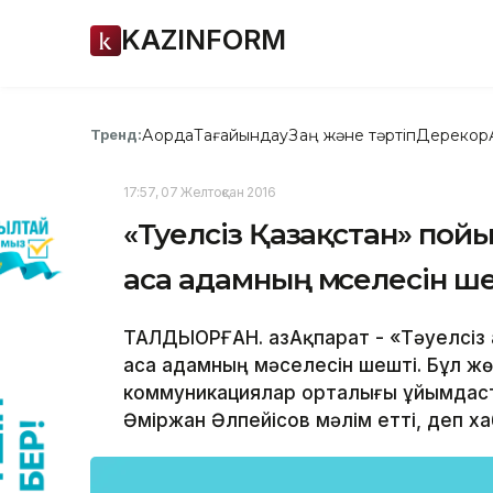
KAZINFORM
Ақорда
Тағайындау
Заң және тәртіп
Дерекқор
Тренд:
17:57, 07 Желтоқсан 2016
«Тәуелсіз Қазақстан» по
аса адамның мәселесін ш
ТАЛДЫҚОРҒАН. ҚазАқпарат - «Тәуелсіз
аса адамның мәселесін шешті. Бұл жө
коммуникациялар орталығы ұйымдаст
Әміржан Әлпейісов мәлім етті, деп ха