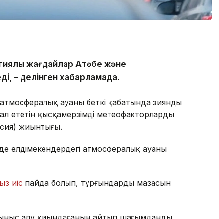
гиялық жағдайлар Ақтөбе және
ді, – делінген хабарламада.
атмосфералық ауаның беткі қабатында зиянды
ал ететін қысқамерзімді метеофакторлардың
рсия) жиынтығы.
де елдімекендердегі атмосфералық ауаның
ыз иіс
пайда болып, тұрғындардың мазасын
ыныс алу қиындағанын айтып шағымданды.