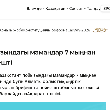
Әлемде
Қазақстан
Саясат
Талдау
SP
Арнайы жоба
Конституциялық реформа
Сайлау-2026
йызындағы мамандар 7 мыңнан
ешті
 Қазақстан» пойызындағы мамандар 7 мыңнан
нінде бүгін Алматы облыстық өңірлік
ырған брифингте пойыз штабының жетекшісі
барлайды ҚазАқпарат тілшісі.