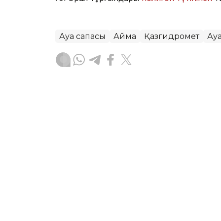
Ауа сапасы
Аймақ
Қазгидромет
Ау
Жасұлан Бақытбекұлы
Авторлар
07:16, 05 Тамыз 2026
Бүгін еліміздің бір ғана 
төмендейді – Қазгидром