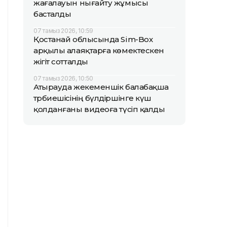
жағалауын нығайту жұмысы
басталды
07 тамыз 2026, 10:59
Қостанай облысында Sim-Box
арқылы алаяқтарға көмектескен
жігіт сотталды
07 тамыз 2026, 10:50
Атырауда жекеменшік балабақша
тәрбиешісінің бүлдіршінге күш
қолданғаны видеоға түсіп қалды