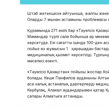
Штаб жетекшісінің айтуынша, жалпы жеке 
Олардың 7 мыңнан астамының проблемасы 
Құрамында 271 өкілі бар «Тәуелсіз Қаза
Мамандар түрлі сала бойынша әр мекемеде
көрсетуде. Екі сағаттың ішінде 100-ден 
пойыз өз жұмысын 1 қарашадан бастады
медициналық қызмет көрсетілді. Тұрғынд
мәселесі өзекті.
«Тәуелсіз Қазақстан» пойызы жоспар бо
болады. Кеше Панфилов ауданының Алты
аса халық астаналық дәрігерлердің медици
Кербұлақ, Алакөл аудандарымен қатар Қа
сапары Алматыға аттанады.