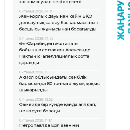
хат алмасулар нені көрсетті
07 тамыз 2026, 14:14
Жемқорлық дауынан кейін БҚО
денсаулық сақтау басқармасының
басшысы жұмысынан босатылды
07 тамыз 2026, 14:05
Әл-Фарабидегі жол апаты
бойынша сотталған Александр
Пактың ісі апелляциялық сотта
қаралды
07 тамыз 2026, 13:00
Ақмол облысындағы сенбілік
барысында 80 тоннаға жуық қоқыс
шығарылды
07 тамыз 2026, 12:52
Семейде бір күнде қайда аялдап,
не көруге болады
07 тамыз 2026, 11:17
Петропавлда Есіл өзенінің