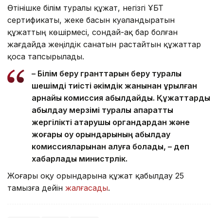
Өтінішке білім туралы құжат, негізгі ҰБТ
сертификаты, жеке басын куәландыратын
құжаттың көшірмесі, сондай-ақ бар болған
жағдайда жеңілдік санатын растайтын құжаттар
қоса тапсырылады.
– Білім беру гранттарын беру туралы
шешімді тиісті әкімдік жанынан құрылған
арнайы комиссия қабылдайды. Құжаттарды
қабылдау мерзімі туралы ақпаратты
жергілікті атқарушы органдардан және
жоғары оқу орындарының қабылдау
комиссияларынан алуға болады, – деп
хабарлады министрлік.
Жоғары оқу орындарына құжат қабылдау 25
тамызға дейін
жалғасады
.