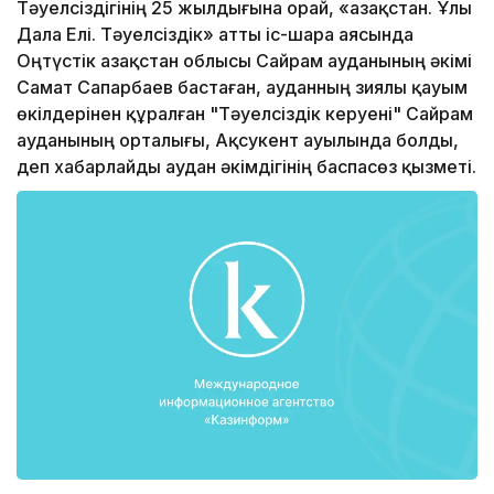
Тәуелсіздігінің 25 жылдығына орай, «Қазақстан. Ұлы
Дала Елі. Тәуелсіздік» атты іс-шара аясында
Оңтүстік Қазақстан облысы Сайрам ауданының әкімі
Самат Сапарбаев бастаған, ауданның зиялы қауым
өкілдерінен құралған "Тәуелсіздік керуені" Сайрам
ауданының орталығы, Ақсукент ауылында болды,
деп хабарлайды аудан әкімдігінің баспасөз қызметі.