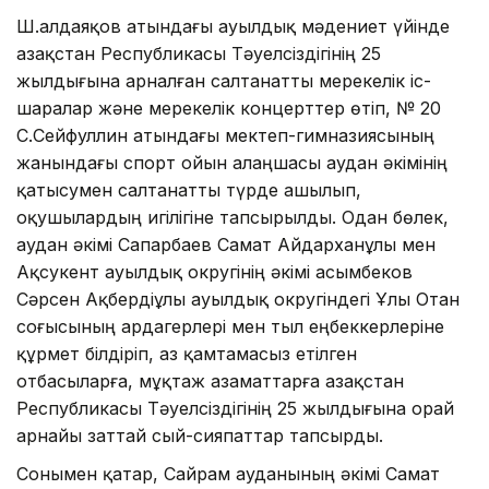
Ш.Қалдаяқов атындағы ауылдық мәдениет үйінде
Қазақстан Республикасы Тәуелсіздігінің 25
жылдығына арналған салтанатты мерекелік іс-
шаралар және мерекелік концерттер өтіп, № 20
С.Сейфуллин атындағы мектеп-гимназиясының
жанындағы спорт ойын алаңшасы аудан әкімінің
қатысумен салтанатты түрде ашылып,
оқушылардың игілігіне тапсырылды. Одан бөлек,
аудан әкімі Сапарбаев Самат Айдарханұлы мен
Ақсукент ауылдық округінің әкімі Қасымбеков
Сәрсен Ақбердіұлы ауылдық округіндегі Ұлы Отан
соғысының ардагерлері мен тыл еңбеккерлеріне
құрмет білдіріп, аз қамтамасыз етілген
отбасыларға, мұқтаж азаматтарға Қазақстан
Республикасы Тәуелсіздігінің 25 жылдығына орай
арнайы заттай сый-сияпаттар тапсырды.
Сонымен қатар, Сайрам ауданының әкімі Самат