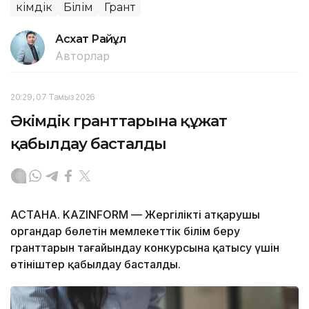
Әкімдік
Білім
Грант
Асхат Райқұл
Авторлар
20:29, 07 Тамыз 2026
Әкімдік гранттарына құжат
қабылдау басталды
АСТАНА. KAZINFORM — Жергілікті атқарушы
органдар бөлетін мемлекеттік білім беру
гранттарын тағайындау конкурсына қатысу үшін
өтініштер қабылдау басталды.