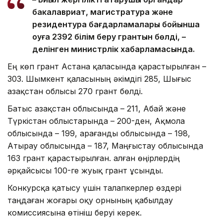
бакалавриат, магистратура және
резидентура бағдарламалары бойынша
оқуға 2392 білім беру грантын бөлді, –
делінген министрлік хабарламасында.
Ең көп грант Астана қаласында қарастырылған –
303. Шымкент қаласының әкімдігі 285, Шығыс
Қазақстан облысы 270 грант бөлді.
Батыс Қазақстан облысында – 211, Абай және
Түркістан облыстарында – 200-ден, Ақмола
облысында – 199, Қарағанды облысында – 198,
Атырау облысында – 187, Маңғыстау облысында
163 грант қарастырылған. Қалған өңірлердің
әрқайсысы 100-ге жуық грант ұсынды.
Конкурсқа қатысу үшін талапкерлер өздері
таңдаған жоғары оқу орнының қабылдау
комиссиясына өтініш беруі керек.