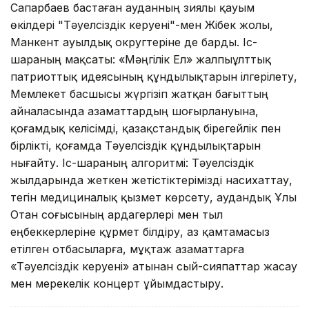
Сапарбаев бастаған ауданның зиялы қауым
өкілдері "Тәуелсіздік керуені"-мен Жібек жолы,
Манкент ауылдық округтеріне де барды. Іс-
шараның мақсаты: «Мәңгілік Ел» жалпыұлттық
патриоттық идеясының құндылықтарын ілгерілету,
Мемлекет басшысы жүргізіп жатқан бағыттың
айналасында азаматтардың шоғырлануына,
қоғамдық келісімді, қазақстандық бірегейлік пен
бірлікті, қоғамда Тәуелсіздік құндылықтарын
нығайту. Іс-шараның алгоритмі: Тәуелсіздік
жылдарында жеткен жетістіктерімізді насихаттау,
тегін медициналық қызмет көрсету, аудандық Ұлы
Отан соғысының ардагерлері мен тыл
еңбеккерлеріне құрмет білдіру, аз қамтамасыз
етілген отбасыларға, мұқтаж азаматтарға
«Тәуелсіздік керуені» атынан сый-сияпаттар жасау
мен мерекелік концерт ұйымдастыру.