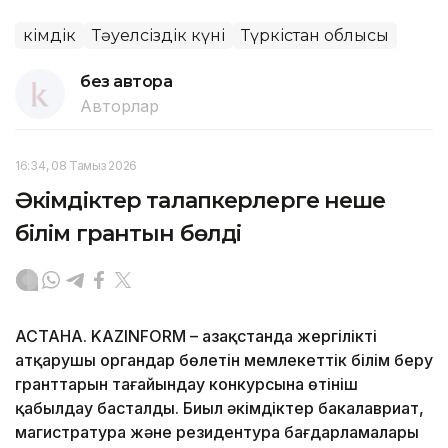
Әкімдік
Тәуелсіздік күні
Түркістан облысы
без автора
Авторлар
16:34, 08 Тамыз 2026
Әкімдіктер талапкерлерге неше
білім грантын бөлді
АСТАНА. KAZINFORM – Қазақстанда жергілікті
атқарушы органдар бөлетін мемлекеттік білім беру
гранттарын тағайындау конкурсына өтініш
қабылдау басталды. Биыл әкімдіктер бакалавриат,
магистратура және резидентура бағдарламалары