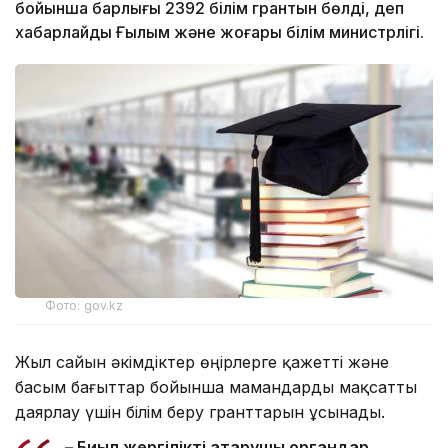
бойынша барлығы 2392 білім грантын бөлді, деп
хабарлайды Ғылым және жоғары білім министрлігі.
Фото: gov.kz
Жыл сайын әкімдіктер өңірлерге қажетті және
басым бағыттар бойынша мамандарды мақсатты
даярлау үшін білім беру гранттарын ұсынады.
– Биыл жергілікті атқарушы органдар