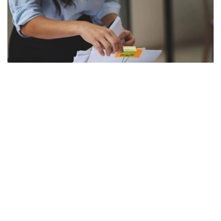
Фото: Астана әкімдігі
Жыл сайын әкімдіктер өңірлер үшін сұранысқа
ие және басым бағыттар бойынша кадрларды
мақсатты даярлауға білім беру гранттарын бөледі.
Биыл жергілікті атқарушы органдар (бакалавриат,
магистратура, резидентура бағдарламалары
бойынша) оқуға 2392 білім беру грантын бөлді.
— Ең көп грантты Астана қаласының