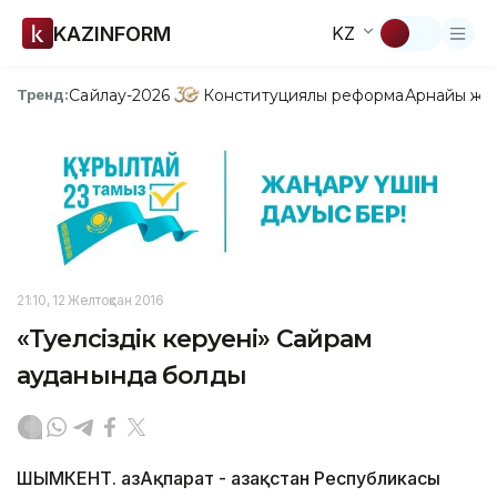
KAZINFORM
KZ
Сайлау-2026
Конституциялық реформа
Арнайы жо
Тренд:
21:10, 12 Желтоқсан 2016
«Тәуелсіздік керуені» Сайрам
ауданында болды
ШЫМКЕНТ. ҚазАқпарат - Қазақстан Республикасы