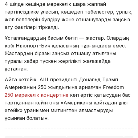
4 шілде кешінде мерекелік шара жаппай
тәртіпсіздікке ұласып, көшедегі төбелестер, ұрлық,
жол белгілерін бүлдіру және отшашуларды заңсыз
ату фактілері тіркелді.
Ұсталғандардың басым бөлігі — жастар. Олардың
көбі Ньюпорт-Бич қаласының тұрғындары емес.
Жастардың біразы заңсыз отшашу атылғаны
туралы хабар түскен жергілікті жағажайда
ұсталған.
Айта кетейік, АҚШ президенті Дональд Трамп
Американың 250 жылдығына арналған Freedom
250 мерекелік концертіне
көп әртіс қатысудан бас
тартқаннан кейін оны «Американы қайтадан ұлы
етейік» ұранымен митингпен алмастыруды
ұсынған болатын.