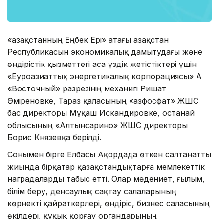
«Қазақстанның Еңбек Ері» атағы Қазақстан
Республикасын экономикалық дамытудағы және
өндірістік қызметтегі аса үздік жетістіктері үшін
«Еуроазиаттық энергетикалық корпорациясы» АҚ
«Восточный» разрезінің механигі Ришат
Әміреновке, Тараз қаласының «Қазфосфат» ЖШС
бас директоры Мұқаш Искандировке, Қостанай
облысының «Алтынсарино» ЖШС директоры
Борис Князевқа берілді.
Сонымен бірге Елбасы Ақордада өткен салтанатты
жиында бірқатар қазақстандықтарға мемлекеттік
наградаларды табыс етті. Олар мәдениет, ғылым,
білім беру, денсаулық сақтау салаларының
көрнекті қайраткерлері, өндіріс, бизнес саласының
өкілдері, құқық қорғау органдарының