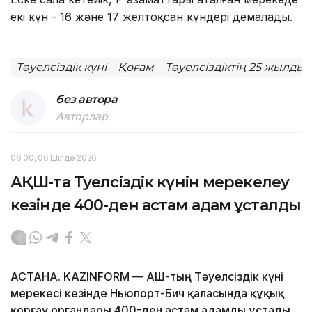
екі күн - 16 және 17 желтоқсан күндері демалады.
Тәуелсіздік күні
Қоғам
Тәуелсіздіктің 25 жылды
без автора
Авторлар
06:00, 06 Шілде 2026
АҚШ-та Тәуелсіздік күнін мерекелеу
кезінде 400-ден астам адам ұсталды
АСТАНА. KAZINFORM — АҚШ-тың Тәуелсіздік күні
мерекесі кезінде Ньюпорт-Бич қаласында құқық
қорғау органдары 400-ден астам адамды ұстады,