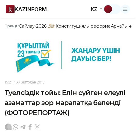
KAZINFORM
KZ
Сайлау-2026
Конституциялық реформа
Арнайы жо
Тренд:
15:21, 16 Желтоқсан 2015
Тәуелсіздік тойы: Елін сүйген елеулі
азаматтар зор марапатқа бөленді
(ФОТОРЕПОРТАЖ)