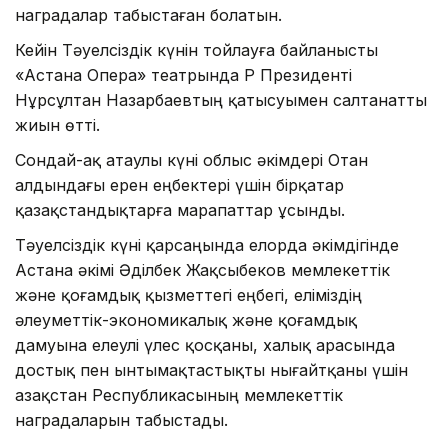
наградалар табыстаған болатын.
Кейін Тәуелсіздік күнін тойлауға байланысты
«Астана Опера» театрында ҚР Президенті
Нұрсұлтан Назарбаевтың қатысуымен салтанатты
жиын өтті.
Сондай-ақ атаулы күні облыс әкімдері Отан
алдындағы ерен еңбектері үшін бірқатар
қазақстандықтарға марапаттар ұсынды.
Тәуелсіздік күні қарсаңында елорда әкімдігінде
Астана әкімі Әділбек Жақсыбеков мемлекеттік
және қоғамдық қызметтегі еңбегі, еліміздің
әлеуметтік-экономикалық және қоғамдық
дамуына елеулі үлес қосқаны, халық арасында
достық пен ынтымақтастықты нығайтқаны үшін
Қазақстан Республикасының мемлекеттік
наградаларын табыстады.