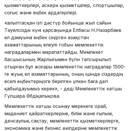
қызметкерлері, әскери қызметшілер, спортшылар,
соғыс және еңбек ардагерлері.
«Қалыптасқан ізгі дәстүр бойынша жыл сайын
Тәуелсіздік күні қарсаңында Елбасы Н.Назарбаев
ел дамуына еңбек сіңірген Қазақстан
азаматтарының елеулі тобын мемлекеттік
наградалармен марапаттайды. Мемлекет
басшысының Жарлығымен бүгін тапсырылып
отырған бұл жоғары мемлекеттік наградалар 1500-
ге жуық ел азаматтарының, оның ішінде сіздердің
еселі еңбектеріңізге берілген үлкен баға деп
қабылдауымыз керек», - деді Мемлекеттік хатшы
Гүлшара Әбдіқалықова.
Мемлекеттік хатшы осынау мерекеге орай,
мәдениет қайраткерлеріне, білім және ғылым,
денсаулық сақтау, мемлекеттік қызметкерлерге,
экономика және бизнес өкілдеріне мемлекеттік