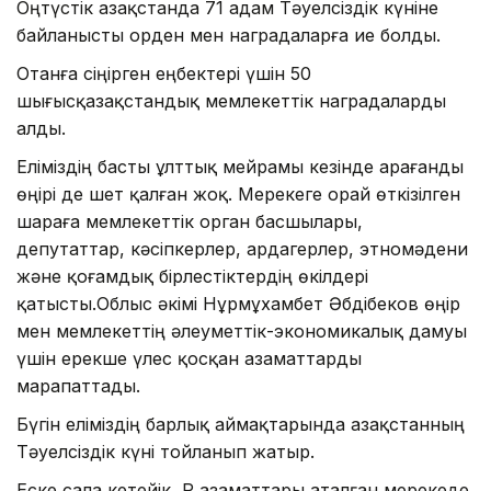
Оңтүстік Қазақстанда 71 адам Тәуелсіздік күніне
байланысты орден мен наградаларға ие болды.
Отанға сіңірген еңбектері үшін 50
шығысқазақстандық мемлекеттік наградаларды
алды.
Еліміздің басты ұлттық мейрамы кезінде Қарағанды
өңірі де шет қалған жоқ. Мерекеге орай өткізілген
шараға мемлекеттік орган басшылары,
депутаттар, кәсіпкерлер, ардагерлер, этномәдени
және қоғамдық бірлестіктердің өкілдері
қатысты.Облыс әкімі Нұрмұхамбет Әбдібеков өңір
мен мемлекеттің әлеуметтік-экономикалық дамуы
үшін ерекше үлес қосқан азаматтарды
марапаттады.
Бүгін еліміздің барлық аймақтарында Қазақстанның
Тәуелсіздік күні тойланып жатыр.
Еске сала кетейік, ҚР азаматтары аталған мерекеде