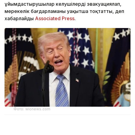
ұйымдастырушылар келушілерді эвакуациялап,
мерекелік бағдарламаны уақытша тоқтатты, деп
хабарлайды
Associated Press
.
Фото: wionews.com
Қатысушыларға жақын маңдағы мұражайларға,
федералдық ғимараттарға және метро