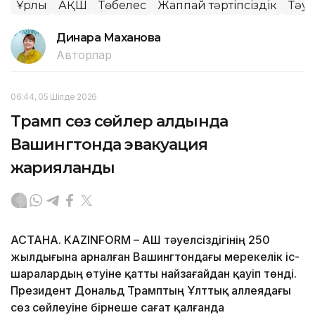
Ұрлық
АҚШ
Төбелес
Жаппай тәртіпсіздік
Тәуе
Динара Маханова
Авторлар
06:44, 05 Шілде 2026
Трамп сөз сөйлер алдында
Вашингтонда эвакуация
жарияланды
АСТАНА. KAZINFORM – АҚШ тәуелсіздігінің 250
жылдығына арналған Вашингтондағы мерекелік іс-
шаралардың өтуіне қатты найзағайдан қауіп төнді.
Президент Дональд Трамптың Ұлттық аллеядағы
сөз сөйлеуіне бірнеше сағат қалғанда