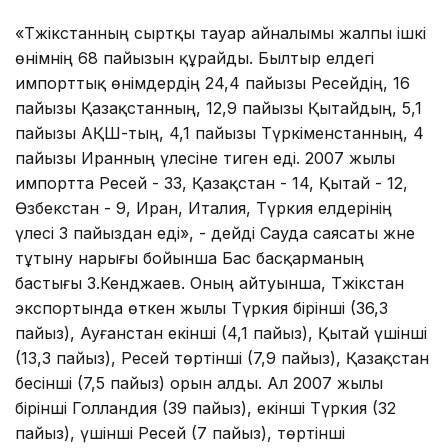
«Тәжікстанның сыртқы тауар айналымы жалпы ішкі
өнімнің 68 пайызын құрайды. Былтыр елдегі
импорттық өнімдердің 24,4 пайызы Ресейдің, 16
пайызы Қазақстанның, 12,9 пайызы Қытайдың, 5,1
пайызы АҚШ-тың, 4,1 пайызы Түркіменстанның, 4
пайызы Иранның үлесіне тиген еді. 2007 жылы
импортта Ресей - 33, Қазақстан - 14, Қытай - 12,
Өзбекстан - 9, Иран, Италия, Түркия елдерінің
үлесі 3 пайыздан еді», - дейді Сауда саясаты және
тұтыну нарығы бойынша Бас басқарманың
бастығы З.Кенджаев. Оның айтуынша, Тәжікстан
экспортында өткен жылы Түркия бірінші (36,3
пайыз), Ауғанстан екінші (4,1 пайыз), Қытай үшінші
(13,3 пайыз), Ресей төртінші (7,9 пайыз), Қазақстан
бесінші (7,5 пайыз) орын алды. Ал 2007 жылы
бірінші Голландия (39 пайыз), екінші Түркия (32
пайыз), үшінші Ресей (7 пайыз), төртінші