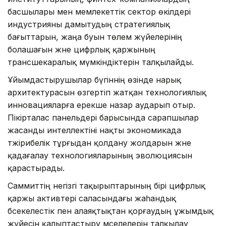
басшылары мен мемлекеттік сектор өкілдері
индустрияны дамытудың стратегиялық
бағыттарын, жаңа буын төлем жүйелерінің
болашағын және цифрлық қаржының
трансшекаралық мүмкіндіктерін талқылайды.
Ұйымдастырушылар бүгіннің өзінде нарық
архитектурасын өзгертіп жатқан технологиялық
инновацияларға ерекше назар аударып отыр.
Пікірталас панельдері барысында сарапшылар
жасанды интеллектіні нақты экономикада
тәжірибелік тұрғыдан қолдану жолдарын және
қадағалау технологияларының эволюциясын
қарастырады.
Саммиттің негізгі тақырыптарының бірі цифрлық
қаржы активтері саласындағы жаһандық
бәсекелестік пен алаяқтықтан қорғаудың ұжымдық
жүйесін қалыптастыру мәселелерін талқылау