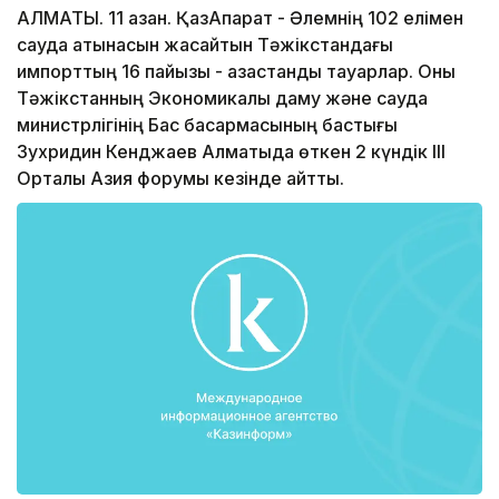
АЛМАТЫ. 11 қазан. ҚазАқпарат - Әлемнің 102 елімен
сауда қатынасын жасайтын Тәжікстандағы
импорттың 16 пайызы - қазақстандық тауарлар. Оны
Тәжікстанның Экономикалық даму және сауда
министрлігінің Бас басқармасының бастығы
Зухридин Кенджаев Алматыда өткен 2 күндік ІІІ
Орталық Азия форумы кезінде айтты.