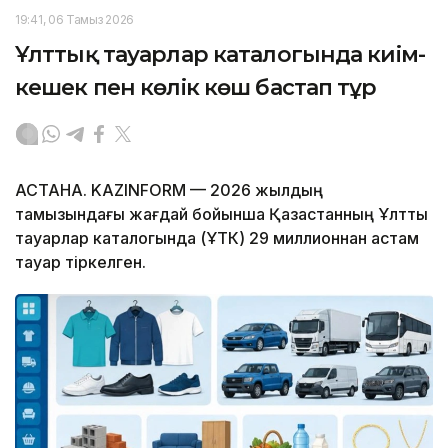
19:41, 06 Тамыз 2026
Ұлттық тауарлар каталогында киім-
кешек пен көлік көш бастап тұр
АСТАНА. KAZINFORM — 2026 жылдың
тамызындағы жағдай бойынша Қазақстанның Ұлттық
тауарлар каталогында (ҰТК) 29 миллионнан астам
тауар тіркелген.