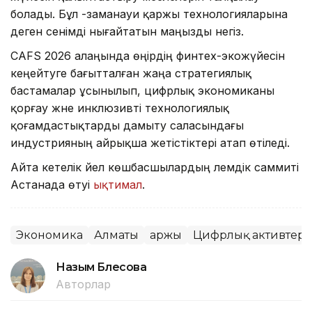
болады. Бұл -заманауи қаржы технологияларына
деген сенімді нығайтатын маңызды негіз.
CAFS 2026 алаңында өңірдің финтех-экожүйесін
кеңейтуге бағытталған жаңа стратегиялық
бастамалар ұсынылып, цифрлық экономиканы
қорғау және инклюзивті технологиялық
қоғамдастықтарды дамыту саласындағы
индустрияның айрықша жетістіктері атап өтіледі.
Айта кетелік әйел көшбасшылардың әлемдік саммиті
Астанада өтуі
ықтимал
.
Экономика
Алматы
Қаржы
Цифрлық активтер
Назым Бөлесова
Авторлар