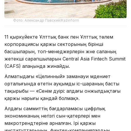
Фото: Александр Павский/Kazinform
11 қыркүйекте Ұлттық банк пен Ұлттық төлем
корпорациясы қаржы секторының бірінші
басшыларын, топ-менеджерлерін және саланың
жетекші сарапшыларын Central Asia Fintech Summit
(CAFS) алаңында жинайды.
Алматыдағы «Целинный» заманауи мәдениет
орталығында өтетін ауқымды іс-шараның басты
тақырыбы — «Сенім дәуірі: алдағы онжылдықтағы
қаржы нарығы қандай болмақ».
Алдағы саммиттің бағдарламасы цифрлық
экономиканың негізгі сын-қатерлері мен
макротрендтеріне арналған. Ірі қаржы
институттарының, финтех-компаниялардың