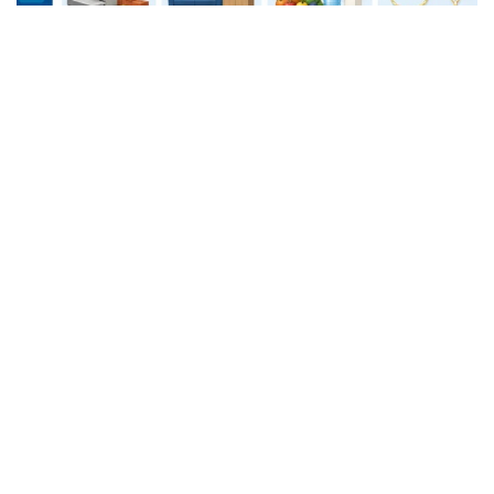
Фото: Сауда және интеграция министрлігі
Тіркелген тауарлардың ең үлкен үлесін киім-кешек
пен күнделікті тұтыну тауарлары.
Ұлттық тауарлар каталогындағы ОКТРУ санаттары
бойынша жүргізілген талдау нәтижесіне сәйкес, көш
басында – киім-кешек пен күнделікті тұтыну
тауарлары. Бұл санатта 8 миллионнан астам тауар
тіркелген, бұл каталогтағы барлық тауарлардың
елеулі бөлігін құрайды. Екінші орында – көлік
құралдары мен көлік жабдықтары. Бұл санатта 2
миллионнан астам тауар есепке алынған. Үшінші
орында инженерлік жүйелерге арналған
жабдықтар мен материалдар орналасқан, онда 1