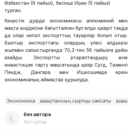
Өзбекстан (6 пайыз), бесінші Иран (5 пайыз)
тұрған.
Кеңестік дәуірде экономикасы аллюминий мен
мақта өндірісіне бағытталған бұл елде қазіргі таңда
да олар негізгі экспорттық тауарлар болып отыр.
Былтыр экспорттағы олардың үлесі алдыңғы
жылмен салыстырғанда 70,3-тен 56 пайызға дейін
азайды. Экспортты әртараптандыру және
инвестиция тарту мақсатында қазір Сугд, Төменгі
Пяндж, Дангара мен Ишкошимде еркін
экономикалық аймақтар құрылуда.
Экономика
Қазақстанның сыртқы саясаты
Қазақс
без автора
Авторлар