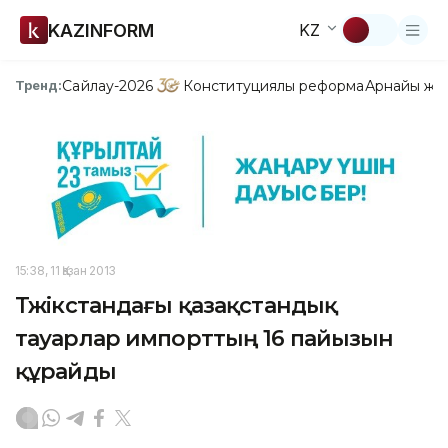
KAZINFORM
KZ
Сайлау-2026
Конституциялық реформа
Арнайы жо
Тренд:
15:38, 11 Қазан 2013
Тәжікстандағы қазақстандық
тауарлар импорттың 16 пайызын
құрайды