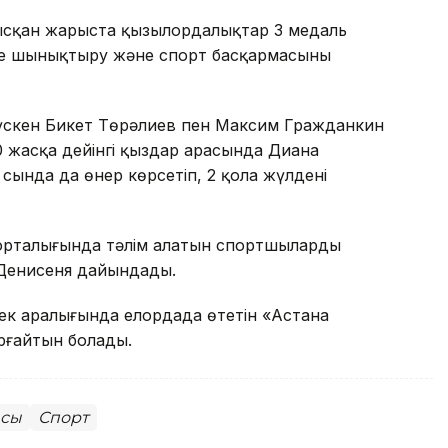
ысқан жарыста қызылордалықтар 3 медаль
е шынықтыру және спорт басқармасының
 түскен Бикет Төрәлиев пен Максим Гражданкин
0 жасқа дейінгі қыздар арасында Диана
ында да өнер көрсетіп, 2 қола жүлдені
орталығында тәлім алатын спортшыларды
Денисеня дайындады.
үйек аралығында елордада өтетін «Астана
рғайтын болады.
ысы
Спорт