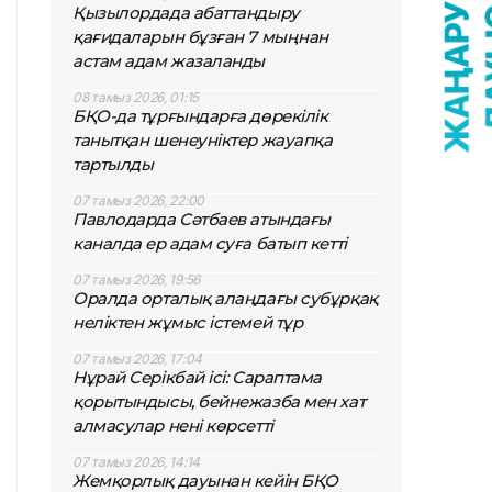
Қызылордада абаттандыру
қағидаларын бұзған 7 мыңнан
астам адам жазаланды
08 тамыз 2026, 01:15
БҚО-да тұрғындарға дөрекілік
танытқан шенеуніктер жауапқа
тартылды
07 тамыз 2026, 22:00
Павлодарда Сәтбаев атындағы
каналда ер адам суға батып кетті
07 тамыз 2026, 19:56
Оралда орталық алаңдағы субұрқақ
неліктен жұмыс істемей тұр
07 тамыз 2026, 17:04
Нұрай Серікбай ісі: Сараптама
қорытындысы, бейнежазба мен хат
алмасулар нені көрсетті
07 тамыз 2026, 14:14
Жемқорлық дауынан кейін БҚО