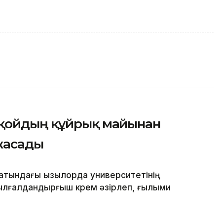
 қойдың құйрық майынан
жасады
атындағы Қызылорда университетінің
лғалдандырғыш крем әзірлеп, ғылыми