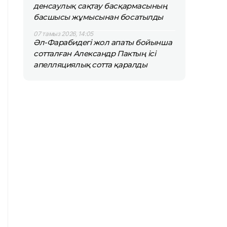
денсаулық сақтау басқармасының
басшысы жұмысынан босатылды
07 тамыз 2026, 14:05
Әл-Фарабидегі жол апаты бойынша
сотталған Александр Пактың ісі
апелляциялық сотта қаралды