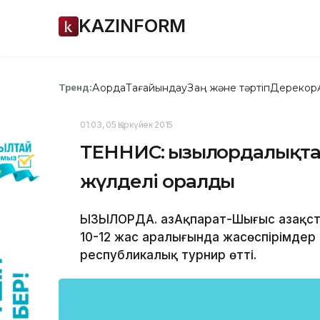
KAZINFORM
Ақорда
Тағайындау
Заң және тәртіп
Дерекқор
Тренд:
01:03, 05 Қыркүйек 2015
ТЕННИС: Қызылордалықта
жүлделі оралды
ҚЫЗЫЛОРДА. ҚазАқпарат-Шығыс Қазақс
10-12 жас аралығында жасөспірімдер
республикалық турнир өтті.