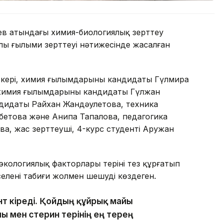
ев атындағы химия-биологиялық зерттеу
лы ғылыми зерттеуі нәтижесінде жасалған
ткері, химия ғылымдарының кандидаты Гүлмира
 химия ғылымдарының кандидаты Гүлжан
ндидаты Райхан Жандәулетова, техника
етова және Анипа Тапалова, педагогика
, жас зерттеуші, 4-курс студенті Аружан
 экологиялық факторлары теріні тез құрғатып
әселені табиғи жолмен шешуді көздеген.
нт кіреді. Қойдың құйрық майы
ы мен стерин терінің ең терең