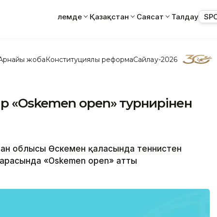
Әлемде
Қазақстан
Саясат
Талдау
SP
Арнайы жоба
Конституциялық реформа
Сайлау-2026
р «Oskemen open» турнирінен
тан облысы Өскемен қаласында теннистен
 арасында «Oskemen open» атты