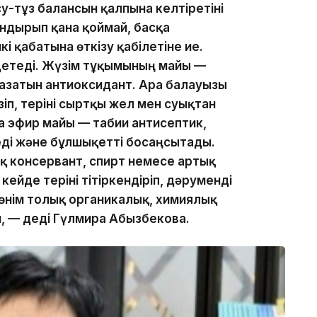
у-тұз балансын қалпына келтіретіні
андырып қана қоймай, басқа
кі қабатына өткізу қабілетіне ие.
етеді. Жүзім тұқымының майы —
жазатын антиоксидант. Ара балауызы
іп, теріні сыртқы жел мен суықтан
 эфир майы — табиғи антисептик,
еді және бұлшықетті босаңсытады.
 консервант, спирт немесе артық
ейде теріні тітіркендіріп, дәруменді
 өнім толық органикалық, химиялық
н, — деді Гүлмира Абызбекова.