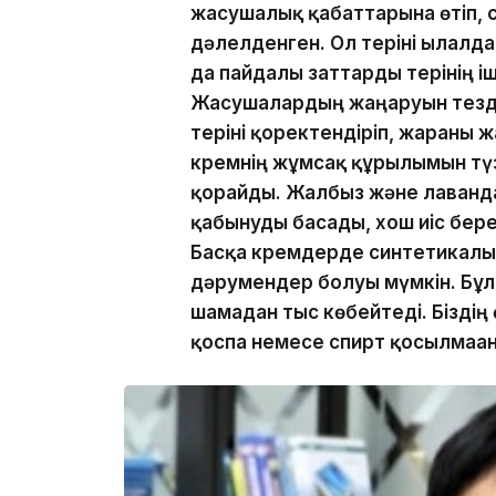
жасушалық қабаттарына өтіп, с
дәлелденген. Ол теріні ылғалд
да пайдалы заттарды терінің іш
Жасушалардың жаңаруын тезд
теріні қоректендіріп, жараны 
кремнің жұмсақ құрылымын түз
қорғайды. Жалбыз және лаванда
қабынуды басады, хош иіс бер
Басқа кремдерде синтетикалық
дәрумендер болуы мүмкін. Бұл к
шамадан тыс көбейтеді. Біздің
қоспа немесе спирт қосылмаға