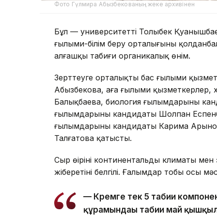
Фото Гүлмира Абызбекованың жеке архивінен
Бұл — университеттің Толыбек Қуанышба
ғылыми-білім беру орталығының қолданба
алғашқы табиғи органикалық өнім.
Зерттеуге орталықтың бас ғылыми қызме
Абызбекова, аға ғылыми қызметкерлер,
Балықбаева, биология ғылымдарының ка
ғылымдарының кандидаты Шолпан Еспенб
ғылымдарының кандидаты Карима Арынова
Талғатова қатысты.
Сыр өңірінің континентальды климаты мен
жіберетіні белгілі. Ғалымдар тобы осы м
— Кремге тек 5 табиғи компоне
құрамындағы табиғи май қышқыл