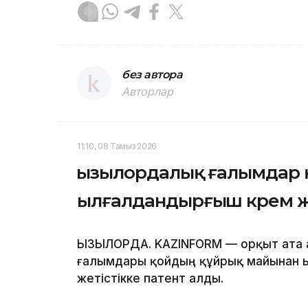
без автора
Авторлар
11:10, 08 Тамыз 2026
Қызылордалық ғалымдар
ылғалдандырғыш крем 
ҚЫЗЫЛОРДА. KAZINFORM — Қорқыт ата 
ғалымдары қойдың құйрық майынан ы
жетістікке патент алды.