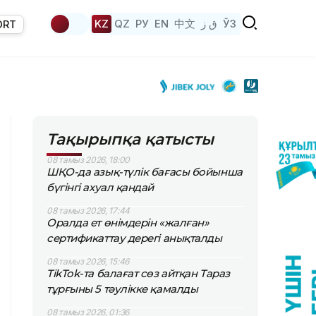
KZ
QZ
РУ
EN
中文
ق ز
ЎЗ
ORT
Тақырыпқа қатысты
08 тамыз 2026, 18:00
ШҚО-да азық-түлік бағасы бойынша
бүгінгі ахуал қандай
08 тамыз 2026, 17:44
Оралда ет өнімдерін «жалған»
сертификаттау дерегі анықталды
08 тамыз 2026, 15:46
TikTok-та балағат сөз айтқан Тараз
тұрғыны 5 тәулікке қамалды
08 тамыз 2026, 01:36