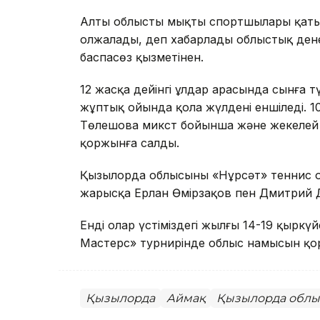
Алты облыстың мықты спортшылары қат
олжалады, деп хабарлады облыстық ден
баспасөз қызметінен.
12 жасқа дейінгі ұлдар арасында сынға
жұптық ойында қола жүлдені еншіледі. 1
Төлешова микст бойынша және жекелей с
қоржынға салды.
Қызылорда облысының «Нұрсәт» теннис 
жарысқа Ерлан Өмірзақов пен Дмитрий 
Енді олар үстіміздегі жылғы 14-19 қырк
Мастерс» турнирінде облыс намысын қо
Қызылорда
Аймақ
Қызылорда обл