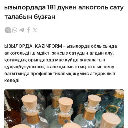
Қызылордада 181 дүкен алкоголь сату
талабын бұзған
ҚЫЗЫЛОРДА. KAZINFORM – Қызылорда облысында
алкогольді ішімдікті заңсыз сатудың алдын алу,
қоғамдық орындарда мас күйде жасалатын
құқықбұзушылық және қылмыстың жолын кесу
бағытында профилактикалық жұмыс атқарылып
келеді.