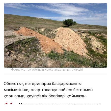
Фото: Жетісу облысы Көксу ауданының әкімдігі
Облыстық ветеринария басқармасының
мәліметінше, олар талапқа сәйкес бетонмен
қоршалып, қауіпсіздік белгілері қойылған.
- Мемлекеттік жер кадастрлық нөмірлері
алынып, 32,2 млн теңгеге санитарлық