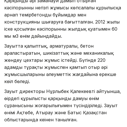
Қарқынды әрі заманауи дамып отырған
кәсіпорынның негізгі жұмысы көпсалалы құрылысқа
арнап темірбетонды бұйымдар мен
конструкцияны шығаруға бағытталған. 2012 жылы
іске қосылған кәсіпорынның жылдық қуатымен 60
мың м3 өнім дайындайды.
Зауытта қалыптық, арматуралы, бетон
араластыратын, шикізаттық және механикалық
жөндеу цехтары жұмыс істейді. Бүгінде 220
адамды тұрақты жұмыспен қамтып отыр әрі
жұмысшыларының әлеуметтік жағдайына ерекше
көңіл бөледі.
Зауыт директоры Нұрлыбек Қалекеевтің айтуынша,
өңірдегі құрылыстың қарқынды дамуы өнім
сұранысының жоғарылығымен түсіндіріледі. Зауыт
өнімі Ақтөбе, Атырау және Батыс Қазақстан
облыстарында кеңінен танылған.