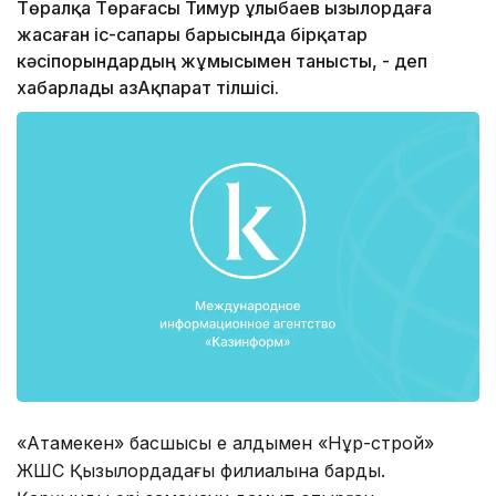
Төралқа Төрағасы Тимур Құлыбаев Қызылордаға
жасаған іс-сапары барысында бірқатар
кәсіпорындардың жұмысымен танысты, - деп
хабарлады ҚазАқпарат тілшісі.
«Атамекен» басшысы ең алдымен «Нұр-строй»
ЖШС Қызылордадағы филиалына барды.