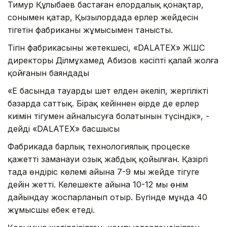
Тимур Құлыбаев бастаған елордалық қонақтар,
сонымен қатар, Қызылордада ерлер жейдесін
тігетін фабриканың жұмысымен танысты.
Тігін фабрикасының жетекшесі, «DALATEX» ЖШС
директоры Ділмұхамед Абизов кәсіпті қалай жолға
қойғанын баяндады
«Ең басында тауарды шет елден әкеліп, жергілікті
базарда саттық. Бірақ кейіннен өңірде де ерлер
киімін тігумен айналысуға болатынын түсіндік», -
дейді «DALATEX» басшысы
Фабрикада барлық технологиялық процеске
қажетті заманауи озық жабдық қойылған. Қазіргі
таңда өндіріс көлемі айына 7-9 мың жейде тігуге
дейін жетті. Келешекте айына 10-12 мың өнім
дайындау жоспарланып отыр. Бүгінде мұнда 40
жұмысшы еңбек етеді.