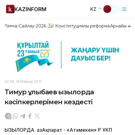
KAZINFORM
KZ
Сайлау-2026
Конституциялық реформа
Арнайы жо
Тренд:
22:38, 18 Мамыр 2017
Тимур Құлыбаев Қызылорда
кәсіпкерлерімен кездесті
ҚЫЗЫЛОРДА. ҚазАқпарат - «Атамекен» ҚР ҰКП