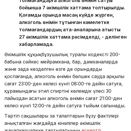
толмағандарға алкоголь өнімін сатуы
бойынша 7 әкімшілік хаттама толтырылды.
Қоғамдық орында масаң күйде жүрген,
алкоголь өнімін тұтынған кәмелетке
толмағандардың ата-аналарына қатысты
27 әкімшілік хаттама рәсімделді, - делінген
хабарламада.
Әкімшілік құқықбұзушылық туралы кодекстің 200-
бабына сәйкес мейрамхана, бар, дәмханаларда
және заңда көзделген өзге де орындарды
қоспағанда, алкоголь өнімін бөлшек сауда арқылы
сағат 23:00-ден келесі күнгі 08:00-ге дейін сатуға,
құрамындағы этил спиртінің көлемдік үлесі 30
пайыздан асатын алкоголь өнімін сағат 21:00-ден
келесі күнгі 12:00-ге дейін сатуға тыйым салынады.
Тәртіп сақшылары заң талаптарын бұзу фактілері
анықталған жағдайда кінәлілер әкімшілік
жауапкершілікке тартылатынын
ескертті.