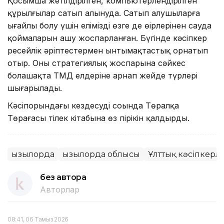
Қосымша жетілдірілген, компьютерлендірілген
құрылғылар сатып алынуда. Сатып алушыларға
ыңғайлы болу үшін еліміздің өзге де өңірлерінен сауда
қоймаларын ашу жоспарланған. Бүгінде кәсіпкер
ресейлік әріптестермен ынтымақтастық орнатып
отыр. Оның стратегиялық жоспарына сәйкес
болашақта ТМД елдеріне арнап жейде түрлері
шығарылады.
Кәсіпорындағы кездесудің соңында Төралқа
Төрағасы тілек кітабына өз пірікін қалдырды.
Қызылорда
Қызылорда облысы
Ұлттық кәсіпкерл
без автора
Авторлар
08:41, 06 Тамыз 2026