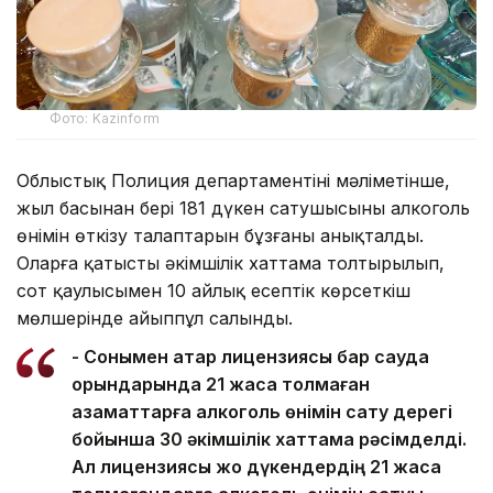
Фото: Kazinform
Облыстық Полиция департаментінің мәліметінше,
жыл басынан бері 181 дүкен сатушысының алкоголь
өнімін өткізу талаптарын бұзғаны анықталды.
Оларға қатысты әкімшілік хаттама толтырылып,
сот қаулысымен 10 айлық есептік көрсеткіш
мөлшерінде айыппұл салынды.
- Сонымен қатар лицензиясы бар сауда
орындарында 21 жасқа толмаған
азаматтарға алкоголь өнімін сату дерегі
бойынша 30 әкімшілік хаттама рәсімделді.
Ал лицензиясы жоқ дүкендердің 21 жасқа