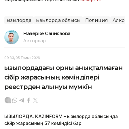
Қызылорда
Қызылорда облысы
Полиция
Алког
Назерке Саниязова
Авторлар
09:33, 05 Тамыз 2026
Қызылордадағы орны анықталмаған
сібір жарасының көмінділері
реестрден алынуы мүмкін
ҚЫЗЫЛОРДА. KAZINFORM – Қызылорда облысында
сібір жарасының 57 көміндісі бар.