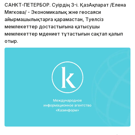
САНКТ-ПЕТЕРБОР. Сәуірдің 3-і. ҚазАқпарат /Елена
Мягкова/ - Экономикалық және геосаяси
айырмашылықтарға қарамастан, Тәуелсіз
мемлекеттер достастығына қатысушы
мемлекеттер мәдениет тұтастығын сақтап қалып
отыр.