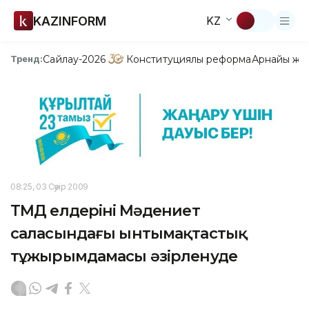
KAZINFORM
KZ
Сайлау-2026
Конституциялық реформа
Арнайы жо
Тренд:
08:25, 03 Сәуір 2009
ТМД елдерінің Мәдениет
саласындағы ынтымақтастық
тұжырымдамасы әзірленуде