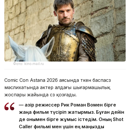
Фото: kino.mail.ru
Comic Con Astana 2026 аясында өткен баспасөз
мәслихатында актер алдағы шығармашылық
жоспары жайында сөз қозғады.
— Қазір режиссер Рик Роман Вомен бірге
жаңа фильм түсіріп жатырмыз. Бұған дейін
де онымен бірге жұмыс істедім. Оның Shot
Caller фильмі мен үшін ең маңызды