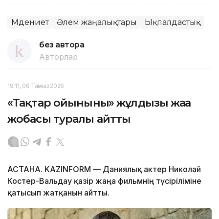
Мәдениет
Әлем жаңалықтары
Ықпалдастық
без автора
Авторлар
19:11, 06 Тамыз 2026
«Тақтар ойынының» жұлдызы жаңа
жобасы туралы айтты
АСТАНА. KAZINFORM — Даниялық актер Николай
Костер-Вальдау қазір жаңа фильмнің түсіріліміне
қатысып жатқанын айтты.