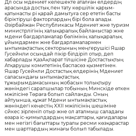
Дәл осы мәдениет келешекте аталған елдердің
арасында достық пен тату көршілік қарым-
қатынасты әрі қарай дамытуға әсер ететін басты
біріктіруші факторлардың бірі бола алады.
Әзірбайжан Республикасы Мәдениет және туризм
министрлігінің халықаралық байланыстар және
мәдени бағдарламалар бөлімінің халықаралық
ұйымдармен және бағдарламалармен
ынтымақтастық секторының меңгерушісі Яшар
Гусейнли осындай пікір білдіріп отыр, деп
хабарлады ҚазАқпарат тілшісіне Достастықтың
Атқарушы комитетінің баспасөз қызметінен.
Яшар Гусейнли Достастық елдерінің Мәдениет
саласындағы ынтымақтастық
тұжырымдамасының жобасын толықтыру
жөніндегі сарапшылар тобының Минскіде өткен
мәжілісіне Төраға болып сайланды. Оның
айтуынша, құжат Мәдени ынтымақтастық
жөніндегі кеңестің XXII мәжілісінің шешіміне
сәйкес әзірленіп отыр және ол аталмыш саладағы
өзара іс-қимылдардың мақсаттары, қағидалары
мен негізгі бағыттары туралы ресми көзқарастар
мен шарттардың жинағы болып табылады.