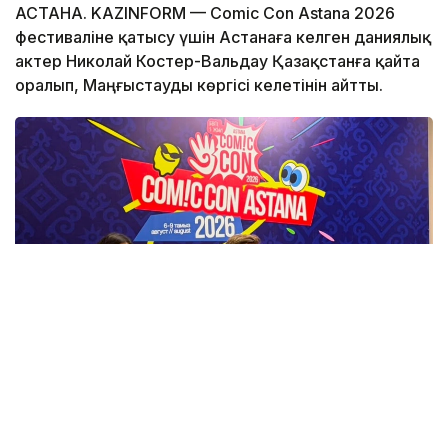
АСТАНА. KAZINFORM — Comic Con Astana 2026
фестиваліне қатысу үшін Астанаға келген даниялық
актер Николай Костер-Вальдау Қазақстанға қайта
оралып, Маңғыстауды көргісі келетінін айтты.
Фото: Назерке Сүйіндік/Kazinform
Бұл туралы актер Comic Con Astana 2026 аясында