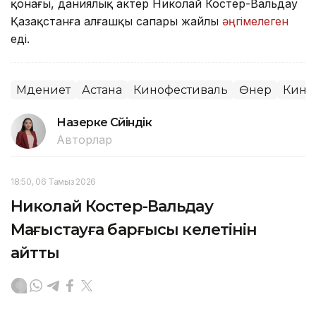
қонағы, даниялық актер Николай Костер-Вальдау
Қазақстанға алғашқы сапары жайлы
әңгімелеген
еді.
Мәдениет
Астана
Кинофестиваль
Өнер
Кино
Назерке Сүйіндік
Авторлар
18:50, 06 Тамыз 2026
Николай Костер-Вальдау
Маңғыстауға барғысы келетінін
айтты