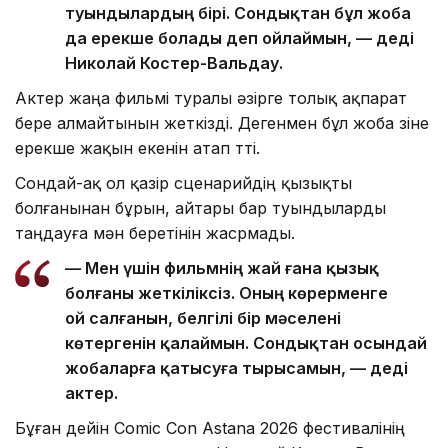
туындылардың бірі. Сондықтан бұл жоба
да ерекше болады деп ойлаймын, — деді
Николай Костер-Вальдау.
Актер жаңа фильмі туралы әзірге толық ақпарат
бере алмайтынын жеткізді. Дегенмен бұл жоба өзіне
ерекше жақын екенін атап өтті.
Сондай-ақ ол қазір сценарийдің қызықты
болғанынан бұрын, айтары бар туындыларды
таңдауға мән беретінін жасрмады.
— Мен үшін фильмнің жай ғана қызық
болғаны жеткіліксіз. Оның көрерменге
ой салғанын, белгілі бір мәселені
көтергенін қалаймын. Сондықтан осындай
жобаларға қатысуға тырысамын, — деді
актер.
Бұған дейін Comic Con Astana 2026 фестивалінің