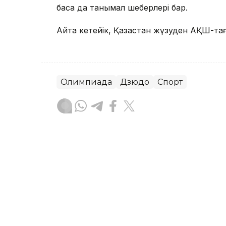
басқа да танымал шеберлері бар.
Айта кетейік, Қазақстан жүзуден АҚШ-тағ
Олимпиада
Дзюдо
Спорт
Эльмира Оралбаева
Авторлар
18:55, 03 Тамыз 2026
IOAI-2026: шетелдік қат