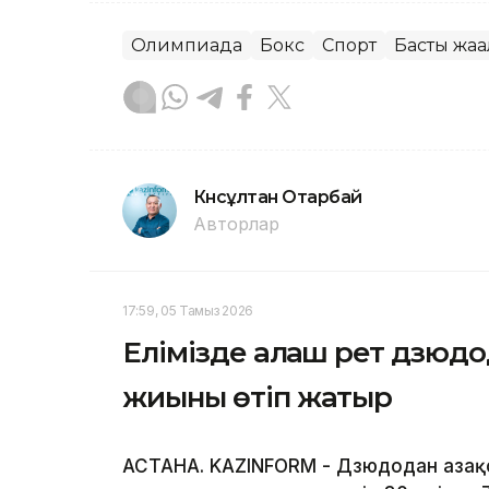
Олимпиада
Бокс
Спорт
Басты жаң
Күнсұлтан Отарбай
Авторлар
17:59, 05 Тамыз 2026
Елімізде алғаш рет дзюд
жиыны өтіп жатыр
АСТАНА. KAZINFORM - Дзюдодан Қаза