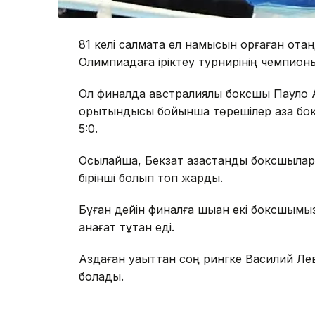
81 келі салмақта ел намысын қорғаған о
Олимпиадаға іріктеу турнирінің чемпион
Ол финалда австралиялық боксшы Пауло А
қорытындысы бойынша төрешілер қазақ бо
5:0.
Осылайша, Бекзат қазақстандық боксшылар
бірінші болып топ жарды.
Бұған дейін финалға шыққан екі боксшымы
қанағат тұтқан еді.
Аздаған уақыттан соң рингке Василий Л
болады.