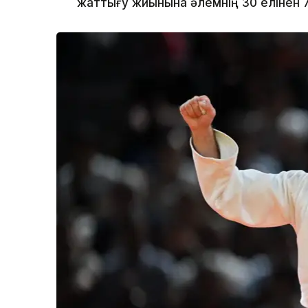
жаттығу жиынына әлемнің 30 елінен 