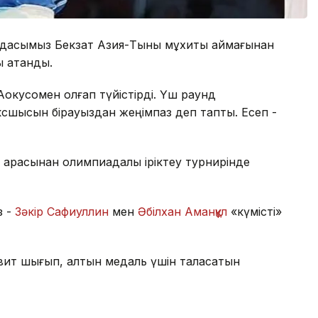
тандасымыз Бекзат Азия-Тынық мұхиты аймағынан
ы атанды.
окусомен қолғап түйістірді. Үш раунд
ксшысын бірауыздан жеңімпаз деп тапты. Есеп -
 арасынан олимпиадалық іріктеу турнирінде
з -
Зәкір Сафиуллин
мен
Әбілхан Аманқұл
«күмісті»
евит шығып, алтын медаль үшін таласатын