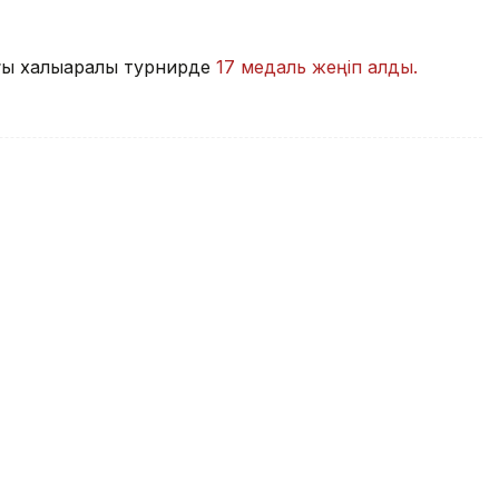
ы халықаралық турнирде
17 медаль жеңіп алды.
ысушылардың пікірі қандай