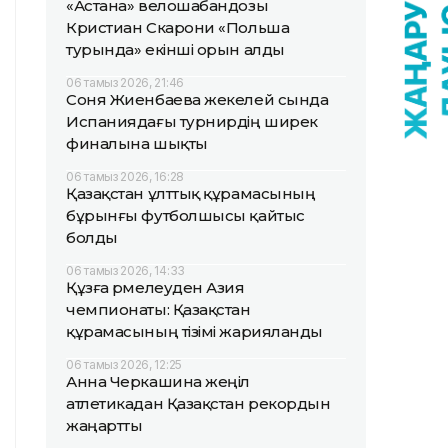
«Астана» велошабандозы
Кристиан Скарони «Польша
турында» екінші орын алды
06 тамыз 2026, 21:46
Соня Жиенбаева жекелей сында
Испаниядағы турнирдің ширек
финалына шықты
06 тамыз 2026, 16:28
Қазақстан ұлттық құрамасының
бұрынғы футболшысы қайтыс
болды
06 тамыз 2026, 14:33
Құзға өрмелеуден Азия
чемпионаты: Қазақстан
құрамасының тізімі жарияланды
06 тамыз 2026, 12:25
Анна Черкашина жеңіл
атлетикадан Қазақстан рекордын
жаңартты