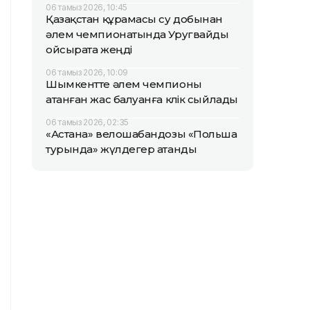
06 тамыз 2026, 10:45
Қазақстан құрамасы су добынан
әлем чемпионатында Уругвайды
ойсырата жеңді
06 тамыз 2026, 10:09
Шымкентте әлем чемпионы
атанған жас балуанға көлік сыйлады
06 тамыз 2026, 02:35
«Астана» велошабандозы «Польша
турында» жүлдегер атанды