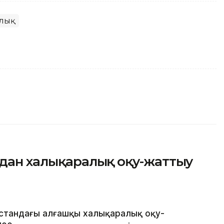
алық
одан халықаралық оқу-жаттығу
қстандағы алғашқы халықаралық оқу-