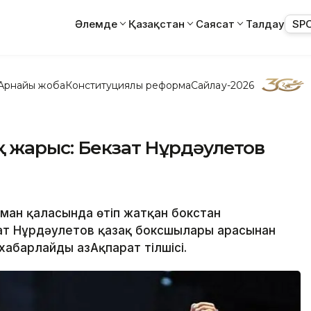
Әлемде
Қазақстан
Саясат
Талдау
SP
Арнайы жоба
Конституциялық реформа
Сайлау-2026
қ жарыс: Бекзат Нұрдәулетов
ман қаласында өтіп жатқан бокстан
зат Нұрдәулетов қазақ боксшылары арасынан
абарлайды ҚазАқпарат тілшісі.