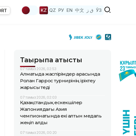
KZ
QZ
РУ
EN
中文
ق ز
ЎЗ
ORT
Тақырыпқа қатысты
07 тамыз 2026, 02:53
Алматыда жаөспірімдер арасында
Ролан Гаррос турнирінің іріктеу
жарысы өтеді
07 тамыз 2026, 02:03
Қазақстандық ескекшілер
Жапониядағы Азия
чемпионатында екі алтын медаль
жеңіп алды
07 тамыз 2026, 00:20