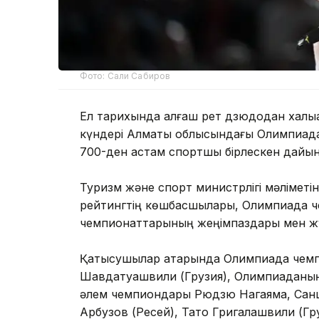
Фото: Сали Сабиров
Ел тарихында алғаш рет дзюдодан халықа
күндері Алматы облысындағы Олимпиадал
700-ден астам спортшы бірлескен дайын
Туризм және спорт министрлігі мәліметін
рейтингтің көшбасшылары, Олимпиада че
чемпионаттарының жеңімпаздары мен жү
Қатысушылар қатарында Олимпиада чемп
Шавдатуашвили (Грузия), Олимпиаданың қ
әлем чемпиондары Рюдзю Нагаяма, Санш
Арбузов (Ресей), Тато Григалашвили (Гр