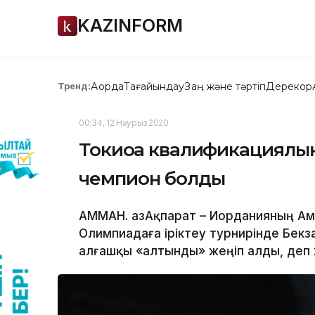
KAZINFORM
Ақорда
Тағайындау
Заң және тәртіп
Дерекқор
Тренд:
00:34, 12 Наурыз 2020
Токиоға квалификациялы
чемпион болды
АММАН. ҚазАқпарат – Иорданияның Ам
Олимпиадаға іріктеу турнирінде Бек
алғашқы «алтынды» жеңіп алды, деп х