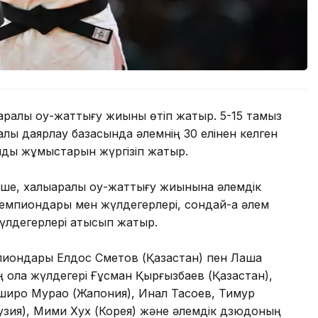
ралық оқу-жаттығу жиыны өтіп жатыр. 5-15 тамыз
ық даярлау базасында әлемнің 30 елінен келген
дық жұмыстарын жүргізіп жатыр.
ше, халықаралық оқу-жаттығу жиынына әлемдік
мпиондары мен жүлдегерлері, сондай-ақ әлем
лдегерлері қатысып жатыр.
иондары Елдос Сметов (Қазақстан) пен Лаша
ола жүлдегері Ғұсман Қырғызбаев (Қазақстан),
иро Мурао (Жапония), Инал Тасоев, Тимур
узия), Мими Хух (Корея) және әлемдік дзюдоның