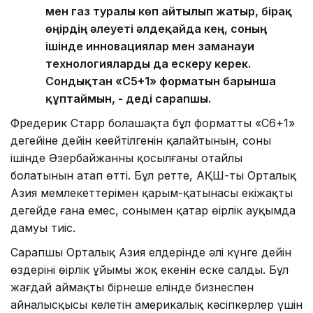
мен газ туралы көп айтылып жатыр, бірақ
өңірдің әлеуеті әлдеқайда кең, соның
ішінде инновациялар мен заманауи
технологияларды да ескеру керек.
Сондықтан «С5+1» форматын барынша
құптаймын, - деді сарапшы.
Фредерик Старр болашақта бұл форматтың «С6+1»
деңгейіне дейін кеңейтілгенін қалайтынын, соның
ішінде Әзербайжанның қосылғаны оңтайлы
болатынын атап өтті. Бұл ретте, АҚШ-тың Орталық
Азия мемлекеттерімен қарым-қатынасы екіжақты
деңгейде ғана емес, сонымен қатар өңірлік ауқымда
дамуы тиіс.
Сарапшы Орталық Азия елдерінде әлі күнге дейін
өздерінің өңірлік ұйымы жоқ екенін еске салды. Бұл
жағдай аймақтың бірнеше елінде бизнеспен
айналысқысы келетін америкалық кәсіпкерлер үшін