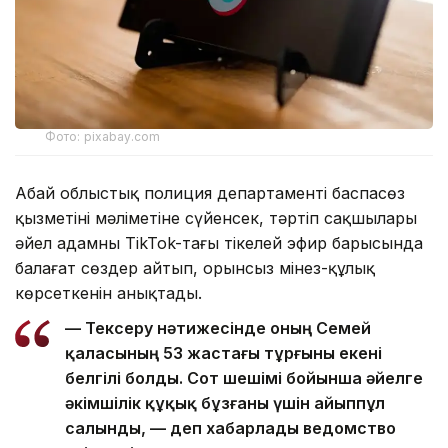
Фото: pixabay.com
Абай облыстық полиция департаменті баспасөз
қызметінің мәліметіне сүйенсек, тәртіп сақшылары
әйел адамның TikTok-тағы тікелей эфир барысында
балағат сөздер айтып, орынсыз мінез-құлық
көрсеткенін анықтады.
— Тексеру нәтижесінде оның Семей
қаласының 53 жастағы тұрғыны екені
белгілі болды. Сот шешімі бойынша әйелге
әкімшілік құқық бұзғаны үшін айыппұл
салынды, — деп хабарлады ведомство