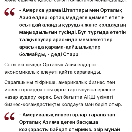
-
Америка Құрама Штаттары мен Орталық
Азия елдері ортақ мүддеге қызмет ететін
осындай алаңды құрудың және қолдаудың
маңыздылығын түсінді. Бұл тұрғыда өтетін
талқылаулар арасында мемлекеттер
арасында қарама-қайшылықтар
болмайды, - деді Старр.
Соңғы екі жылда Орталық Азия елдерінің
экономикалық әлеуеті қайта сараланды.
Сарапшының пікірінше, америкалық бизнес пен
инвесторлардың осы өңірге тартылуына ерекше
назар аудару керек. Бұл бағытта АҚШ үкіметі
бизнес-қоғамдастықты қолдауға мән беріп отыр.
-
Америкалық инвесторлар тарапынан
Орталық Азияға деген басқаша
көзқарасты байқап отырмыз. Қазір мұнай