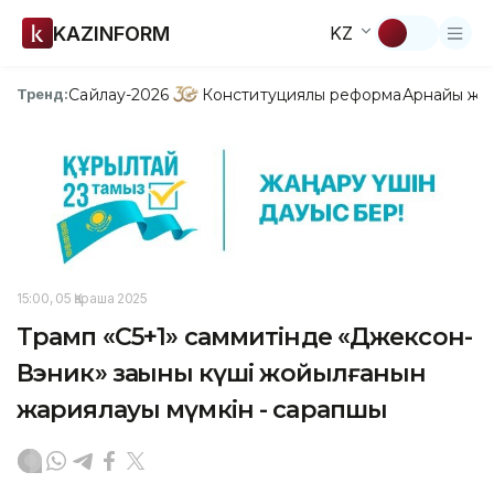
KAZINFORM
KZ
Сайлау-2026
Конституциялық реформа
Арнайы жо
Тренд:
15:00, 05 Қараша 2025
Трамп «C5+1» саммитінде «Джексон-
Вэник» заңының күші жойылғанын
жариялауы мүмкін - сарапшы