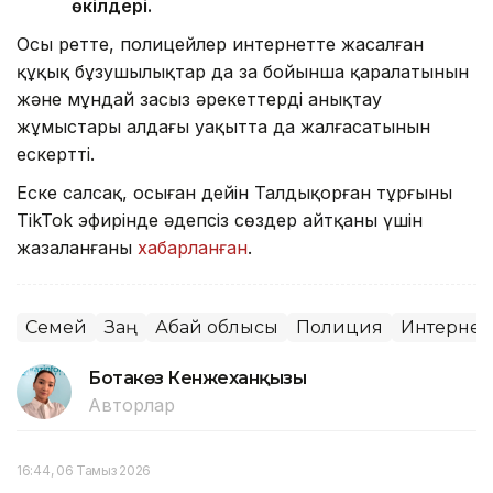
өкілдері.
Осы ретте, полицейлер интернетте жасалған
құқық бұзушылықтар да заң бойынша қаралатынын
және мұндай заңсыз әрекеттерді анықтау
жұмыстары алдағы уақытта да жалғасатынын
ескертті.
Еске салсақ, осыған дейін Талдықорған тұрғыны
TikTok эфирінде әдепсіз сөздер айтқаны үшін
жазаланғаны
хабарланған
.
Семей
Заң
Абай облысы
Полиция
Интернет
Ботакөз Кенжеханқызы
Авторлар
16:44, 06 Тамыз 2026