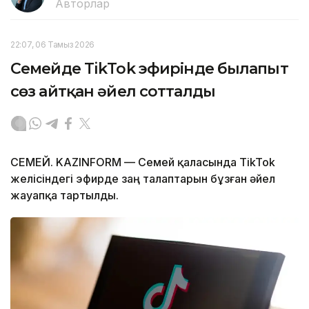
Авторлар
22:07, 06 Тамыз 2026
Семейде TikTok эфирінде былапыт
сөз айтқан әйел сотталды
СЕМЕЙ. KAZINFORM — Семей қаласында TikTok
желісіндегі эфирде заң талаптарын бұзған әйел
жауапқа тартылды.