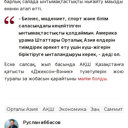
барлық сала
да
ынтымақтастық
ты нығайту маңызды
екенін
атап өтті.
-
Б
изнес, мәдениет, спорт және білім
саласындағы кеңейтілген
ынтымақтастықты қолдаймын. Америка
Құрама Штаттары Орталық Азия елдерін
тиімдірек әрекет ету үшін күш
-жігерін
біріктіруге ынталандыруы керек, - де
ді ол.
Еске салсақ, жыл басында АҚШ Қазақстанға
қатысты «Джексон-Вэник» түзетулерін жою
туралы заң жобасын қарайтыны
мәлім болды
.
Орталық Азия
АҚШ
Экономика
Заң
Саммит
Руслан Ғаббасов