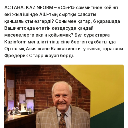
АСТАНА. KAZINFORM – «С5+1» саммитінен кейінгі
екі жыл ішінде АҚШ-тың сыртқы саясаты
қаншалықты өзгерді? Сонымен қатар, 6 қарашада
Вашингтонда өтетін кездесуде қандай
мәселелерге екпін қойылмақ? Бұл сұрақтарға
Kazinform меншікті тілшісіне берген сұхбатында
Орталық Азия және Кавказ институтының төрағасы
Фредерик Старр жауап берді.