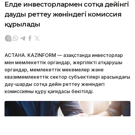
Елде инвесторлармен сотқа дейінгі
дауды реттеу жөніндегі комиссия
құрылады
АСТАНА. KAZINFORM — Қазақстанда инвесторлар
мен мемлекеттік органдар, жергілікті атқарушы
органдар, мемлекеттік мекемелер және
квазимемлекеттік сектор субъектілері арасындағы
дау-шарды сотқа дейін реттеу жөніндегі
комиссияны құру қағидасы бекітілді.