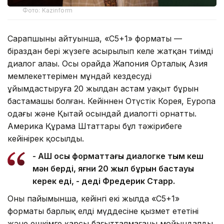
Фото: Kazinform
Сарапшының айтуынша, «С5+1» форматы —
біраздан бері жүзеге асырылып келе жатқан тиімді
диалог алаңы. Осы орайда Жапония Орталық Азия
мемлекеттерімен мұндай кездесуді
ұйымдастыруға 20 жылдан астам уақыт бұрын
бастамашы болған. Кейіннен Оңтүстік Корея, Еуропа
одағы және Қытай осындай диалогті орнатты.
Америка Құрама Штаттары бұл тәжірибеге
кейінірек қосылды.
-
АҚШ осы форматтағы диалогке тым кеш
мән берді, яғни 20 жыл бұрын бастауы
керек еді, - деді Фредерик Старр.
Оның пайымынша, кейінгі екі жылда «С5+1»
форматы барлық елдің мүддесіне қызмет ететіні
және ешкімге қарсы бағытталмағаны мойындалды.