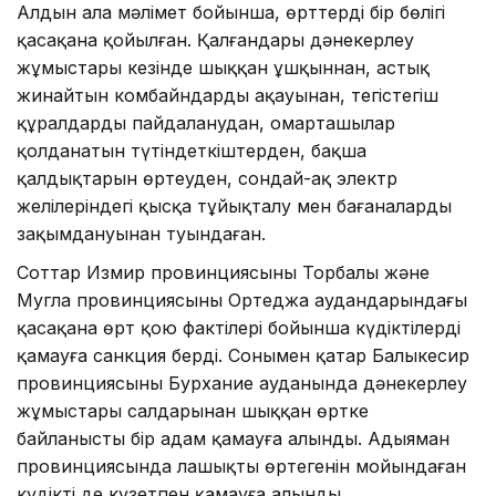
Алдын ала мәлімет бойынша, өрттердің бір бөлігі
қасақана қойылған. Қалғандары дәнекерлеу
жұмыстары кезінде шыққан ұшқыннан, астық
жинайтын комбайндардың ақауынан, тегістегіш
құралдарды пайдаланудан, омарташылар
қолданатын түтіндеткіштерден, бақша
қалдықтарын өртеуден, сондай-ақ электр
желілеріндегі қысқа тұйықталу мен бағаналардың
зақымдануынан туындаған.
Соттар Измир провинциясының Торбалы және
Мугла провинциясының Ортеджа аудандарындағы
қасақана өрт қою фактілері бойынша күдіктілерді
қамауға санкция берді. Сонымен қатар Балыкесир
провинциясының Бурхание ауданында дәнекерлеу
жұмыстары салдарынан шыққан өртке
байланысты бір адам қамауға алынды. Адыяман
провинциясында лашықты өртегенін мойындаған
күдікті де күзетпен қамауға алынды.