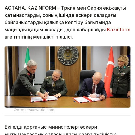
АСТАНА. KAZINFORM – Түркия мен Сирия екіжақты
қатынастарды, соның ішінде әскери саладағы
байланыстарды қалыпқа келтіру бағытында
маңызды қадам жасады, деп хабарлайды
Kazinform
агенттігінің меншікті тілшісі.
Фото: tesaaworld.com
Екі елдің қорғаныс министрлері әскери
ынтымақтастық саласындағы өзара түсіністік