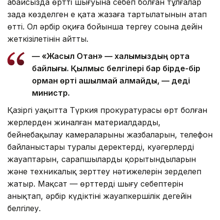
абайсызда өрттің шығуына себеп болған тұлғалар
заңда көзделген ең қатаң жазаға тартылатынын атап
өтті. Ол әрбір оқиға бойынша тергеу соңына дейін
жеткізілетінін айтты.
— «Жасыл Отан» — халқымыздың ортақ
байлығы. Қылмыс белгілері бар бірде-бір
орман өрті ашылмай қалмайды, — деді
министр.
Қазіргі уақытта Түркия прокуратурасы өрт болған
жерлерден жиналған материалдарды,
бейнебақылау камераларының жазбаларын, телефон
байланыстары туралы деректерді, куәгерлердің
жауаптарын, сарапшылардың қорытындыларын
және техникалық зерттеу нәтижелерін зерделеп
жатыр. Мақсат — өрттердің шығу себептерін
анықтап, әрбір күдіктінің жауапкершілік деңгейін
белгілеу.