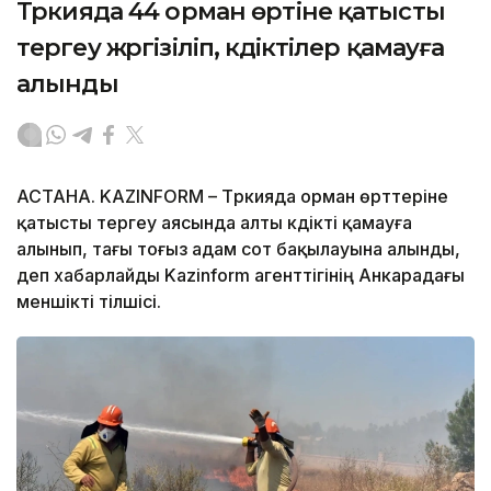
Түркияда 44 орман өртіне қатысты
тергеу жүргізіліп, күдіктілер қамауға
алынды
АСТАНА. KAZINFORM – Түркияда орман өрттеріне
қатысты тергеу аясында алты күдікті қамауға
алынып, тағы тоғыз адам сот бақылауына алынды,
деп хабарлайды Kazinform агенттігінің Анкарадағы
меншікті тілшісі.