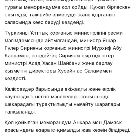
туралы меморандумға қол қойды. Құжат бірлескен
оқытуды, тәжірибе алмасуды және қорғаныс
саласында кеңес беруді көздейді.
Түркияның Ұлттық қорғаныс министрлігінің ресми
мәлімдемесінде айтылғандай, министр Яшар
Гүлер Сирияның қорғаныс министрі Мурхиф Абу
Касрамен, сондай-ақ Сирияның сыртқы істер
министрі Асад Хасан Шайбани және барлау
қызметінің директоры Хусейн ас-Саламамен
кездесті.
Келіссөздер барысында екіжақты және өңірлік
қауіпсіздіктің негізгі мәселелері, соның ішінде
шекарадағы тұрақтылықты нығайту шаралары
талқыланды.
Қол қойылған меморандум Анкара мен Дамаск
арасындағы өзара іс-қимылдың жаңа кезеңін білдіреді.