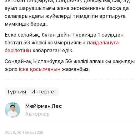
автоматтандыруға, сондай-ақ денсаулық сақтау,
ауыл шаруашылығы және экономиканың басқа да
салаларындағы жүйелердің тиімділігін арттыруға
мүмкіндік береді.
Еске салайық, бұған дейін Түркияда 1 сәуірден
бастап 5G желісі коммерциялық
пайдалануға
берілетінін
хабарлаған едік.
Сондай-ақ Ыстанбұлда 5G желілі алғашқы «ақылды
жол»
іске қосылғанын
жазғанбыз.
Түркия
Интернет
Мейірман Лес
Авторлар
00:59, 06 Тамыз 2026