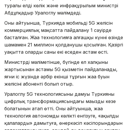
туралы елдің көлік және инфрақұрылым министрі
Абдұлқадыр Уралоглу мәлімдеді.
Оның айтуынша, Түркияда мобильді 5G желісін
коммерциялық мақсатта пайдалану 1 сәуірде
басталған. Жаңа технологияға алғашқы күннің өзінде
шамамен 21 миллион қолданушы қосылған. Қазіргі
уақытта олардың саны екі еседен астам өсті.
Министрдің мәліметінше, бүгінде ел халқының
жартысынан астамы 5G қызметін пайдаланады,
яғни іс жүзінде әрбір екінші тұрғын жаңа буын
желісінің абоненті болып отыр.
Уралоглу 5G технологиясының дамуы Түркияның
цифрлық трансформациясындағы маңызды кезең
болатынын атап өтті. Оның айтуынша, жаңа
технология автономды көлікті енгізуге, «ақылды
қалаларды» дамытуға, өнеркәсіп кәсіпорындарын