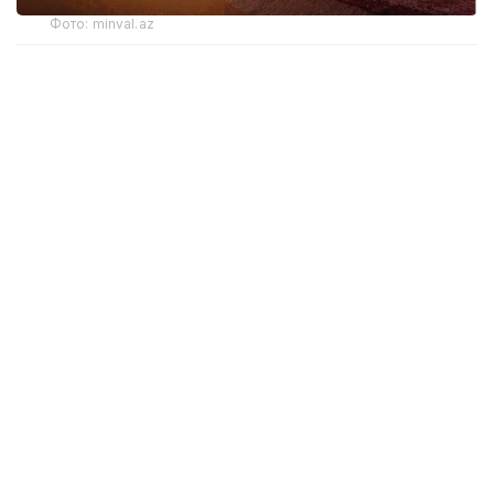
Фото: minval.az
Түркияда тұрғын үйді брондау және туристік
қызметтер ұсынатын шетелдік цифрлық
платформалардың қызметін реттейтін заң жобасы
дайындалуда. Құжат күшіне енгеннен кейін
белгіленген талаптарды орындаған компаниялар
Түркия нарығында қайтадан жұмыс істеуге
мүмкіндік алады. Олардың қатарында шамамен
тоғыз жыл бұрын елдегі қызметін тоқтатқан
Booking.com платформасы да болуы ықтимал.
Заң жобасына сәйкес, шетелдік платформалар
Түркияда ресми өкілдігін ашып, қызмет көрсетуге
рұқсат алуға міндеттеледі. Бұл рұқсатты әр екі
жыл сайын жаңартып отыру қажет болады. Оны
ұзарту құны 5 миллион түрік лирасын (105 мың АҚШ
долларынан астам) құрайды.