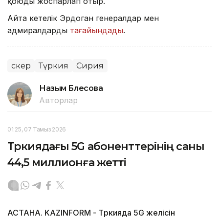
қоюды жоспарлап отыр.
Айта кетелік Эрдоган генералдар мен
адмиралдарды
тағайындады
.
Әскер
Түркия
Сирия
Назым Бөлесова
Авторлар
01:25, 07 Тамыз 2026
Түркиядағы 5G абоненттерінің саны
44,5 миллионға жетті
АСТАНА. KAZINFORM - Түркияда 5G желісін