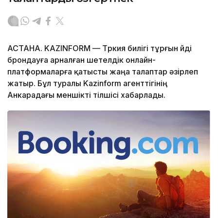
АСТАНА. KAZINFORM — Түркия билігі тұрғын үйді
брондауға арналған шетелдік онлайн-
платформаларға қатысты жаңа талаптар әзірлеп
жатыр. Бұл туралы Kazinform агенттігінің
Анкарадағы меншікті тілшісі хабарлады.