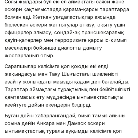
Соңғы жылдары бұл екі ел аймақтағы саяси және
әскери қақтығыстарда қарама-қарсы тараптарда
болған еді. Жеткен уағдаластықтар аясында
бірлескен әскери жаттығулар өткізу, оқыту үшін
офицерлер алмасу, сондай-ақ трансшекаралық
қауіп-қатерлер мен терроризмге қарсы іс-қимыл
мәселелері бойынша диалогты дамыту
жоспарланып отыр.
Сарапшылар келісімге қол қоюды екі елдің
жақындасуы мен Таяу Шығыстағы шиеленісті
азайту жолындағы маңызды қадам деп бағалайды.
Тараптар аймақтағы тұрақтылық пен бейбітшілікті
қамтамасыз ету мүддесінде ынтымақтастықты
кеңейтуге дайын екендерін білдірді.
Бұған дейін хабарланғандай, биыл тамыз айының
соңына дейін Анкара мен Дамаск әскери
ынтымақтастық туралы ауқымды келісімге қол