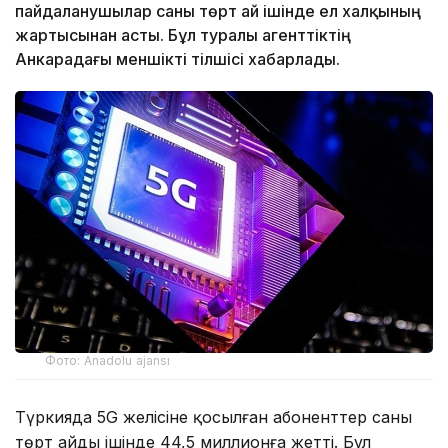
пайдаланушылар саны төрт ай ішінде ел халқының
жартысынан асты. Бұл туралы агенттіктің
Анкарадағы меншікті тілшісі хабарлады.
Фото: Anadolu ajansı
Түркияда 5G желісіне қосылған абоненттер саны
төрт айдың ішінде 44,5 миллионға жетті. Бұл