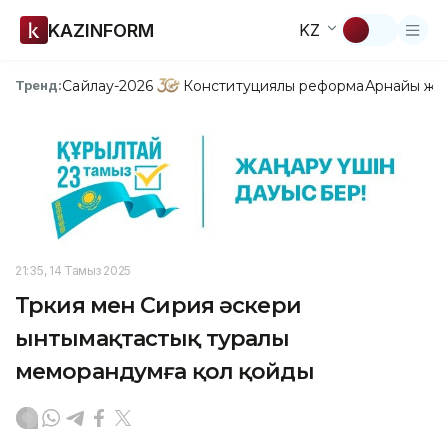
KAZINFORM
KZ
Сайлау-2026
Конституциялық реформа
Арнайы жо
Тренд:
21:35, 14 Тамыз 2025
Түркия мен Сирия әскери
ынтымақтастық туралы
меморандумға қол қойды