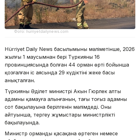
Фото: hurriyetdailynews.com
Hürriyet Daily News басылымының мәліметінше, 2026
жылғы 1 маусымнан бері Түркияның 16
провинциясында болған 44 орман өрті бойынша
қозғалған іс аясында 29 күдіктінің жеке басы
анықталған.
Түркияның Әділет министрі Акын Гюрлек алты
адамның қамауға алынғанын, тағы тоғыз адамның
сот бақылауына берілгенін мәлімдеді. Оның
айтуынша, тергеу жұмыстары министрліктің
бақылауында.
Министр орманды қасақана өртеген немесе