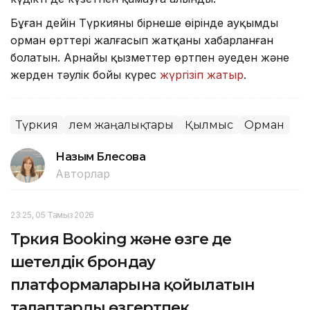
Бұған дейін Түркияның бірнеше өңірінде ауқымды
орман өрттері жалғасып жатқаны хабарланған
болатын. Арнайы қызметтер өртпен әуеден және
жерден тәулік бойы күрес
жүргізіп жатыр
.
Түркия
Әлем жаңалықтары
Қылмыс
Орман
Назым Бөлесова
Авторлар
23:25, 05 Тамыз 2026
Түркия Booking және өзге де
шетелдік брондау
платформаларына қойылатын
талаптарды өзгертпек